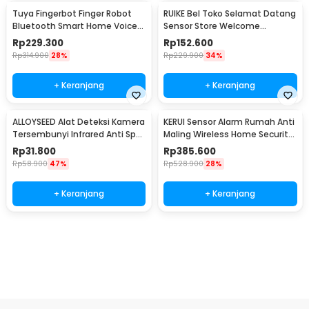
Tuya Fingerbot Finger Robot
RUIKE Bel Toko Selamat Datang
Bluetooth Smart Home Voice
Sensor Store Welcome
Control - N-1
Wireless Infrared - M7-P827
Rp
229.300
Rp
152.600
Rp
314.900
28%
Rp
229.900
34%
+ Keranjang
+ Keranjang
ALLOYSEED Alat Deteksi Kamera
KERUI Sensor Alarm Rumah Anti
Tersembunyi Infrared Anti Spy
Maling Wireless Home Security
Type C - S300
120dB - S1
Rp
31.800
Rp
385.600
Rp
58.900
47%
Rp
528.900
28%
+ Keranjang
+ Keranjang
Beli Sekarang