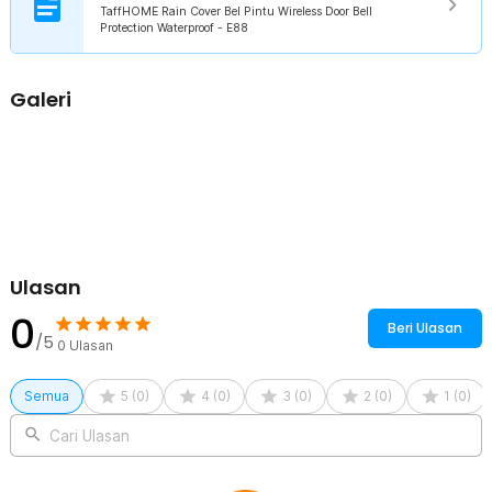
TaffHOME Rain Cover Bel Pintu Wireless Door Bell
Kompatibel Berbagai Ukuran Bel
Protection Waterproof - E88
Dengan ukuran 110 x 70 x 40 mm, cover ini kompatibel dengan
berbagai merek dan model bel pintu wireless maupun sistem
akses kontrol. Cocok dipasang di rumah tapak, apartemen, kantor,
Galeri
kos-kosan, hingga area komersial.
Kelengkapan Produk
Rincian yang Anda dapatkan untuk pembelian produk ini:
1 x TaffHOME Rain Cover Bel Pintu Wireless Door Bell Protection
Waterproof - E88
1 x Lem Adhesive
3 x Sekrup
Ulasan
0
Beri Ulasan
/5
0
Ulasan
Semua
5
(
0
)
4
(
0
)
3
(
0
)
2
(
0
)
1
(
0
)
Cari Ulasan