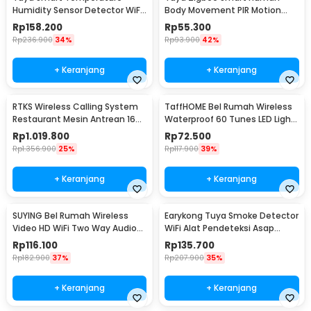
Humidity Sensor Detector WiFi
Body Movement PIR Motion
- LTH01-W
Sensor Detector - ZB-PL/ZB-P
Rp
158.200
Rp
55.300
Rp
236.900
34%
Rp
93.900
42%
+ Keranjang
+ Keranjang
RTKS Wireless Calling System
TaffHOME Bel Rumah Wireless
Restaurant Mesin Antrean 16
Waterproof 60 Tunes LED Light
Pager - CTP302
Doorbell - A50
Rp
1.019.800
Rp
72.500
Rp
1.356.900
25%
Rp
117.900
39%
+ Keranjang
+ Keranjang
SUYING Bel Rumah Wireless
Earykong Tuya Smoke Detector
Video HD WiFi Two Way Audio
WiFi Alat Pendeteksi Asap
Doorbell - Z20
Kebakaran 85dB - TYSM-01
Rp
116.100
Rp
135.700
Rp
182.900
37%
Rp
207.900
35%
+ Keranjang
+ Keranjang