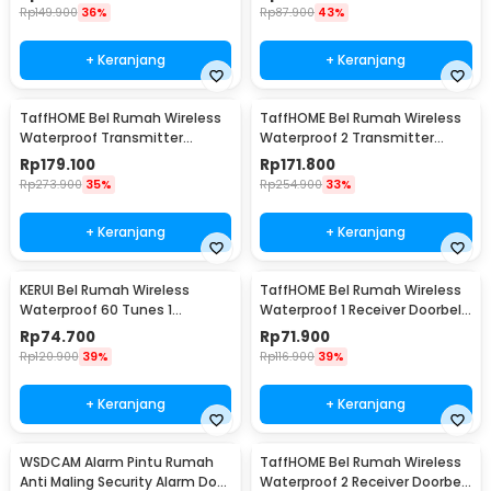
Rp
149.900
36%
Rp
87.900
43%
+ Keranjang
+ Keranjang
TaffHOME Bel Rumah Wireless
TaffHOME Bel Rumah Wireless
Waterproof Transmitter
Waterproof 2 Transmitter
Receiver Doorbell - H10
Doorbell - A10BB
Rp
179.100
Rp
171.800
Rp
273.900
35%
Rp
254.900
33%
+ Keranjang
+ Keranjang
KERUI Bel Rumah Wireless
TaffHOME Bel Rumah Wireless
Waterproof 60 Tunes 1
Waterproof 1 Receiver Doorbell
Receiver Doorbell - F53
- A9
Rp
74.700
Rp
71.900
Rp
120.900
39%
Rp
116.900
39%
+ Keranjang
+ Keranjang
WSDCAM Alarm Pintu Rumah
TaffHOME Bel Rumah Wireless
Anti Maling Security Alarm Door
Waterproof 2 Receiver Doorbell