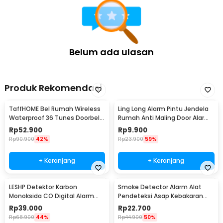
Belum ada ulasan
Produk Rekomendasi
TaffHOME Bel Rumah Wireless
Ling Long Alarm Pintu Jendela
Waterproof 36 Tunes Doorbell
Rumah Anti Maling Door Alarm
- FK-D009
Sensor 90dB - YL-323
Rp
52.900
Rp
9.900
Rp
90.900
42%
Rp
23.900
59%
+ Keranjang
+ Keranjang
LESHP Detektor Karbon
Smoke Detector Alarm Alat
Monoksida CO Digital Alarm
Pendeteksi Asap Kebakaran
85dB Sensor Gas Rumah -
85dB - SS-168
Rp
39.000
Rp
22.700
EN502
Rp
68.900
44%
Rp
44.900
50%