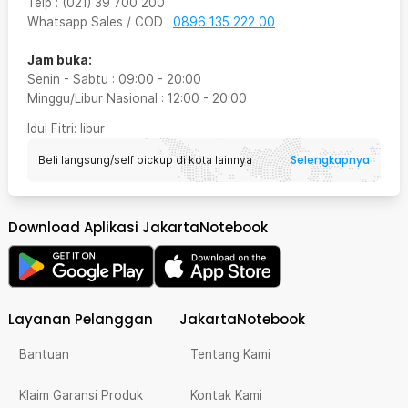
Telp
:
(021) 39 700 200
Whatsapp Sales / COD
:
0896 135 222 00
Jam buka:
Senin - Sabtu
:
09:00
-
20:00
Minggu/Libur Nasional
:
12:00
-
20:00
Idul Fitri
: libur
Selengkapnya
Beli langsung/self pickup di kota lainnya
Download Aplikasi JakartaNotebook
Layanan Pelanggan
JakartaNotebook
Bantuan
Tentang Kami
Klaim Garansi Produk
Kontak Kami