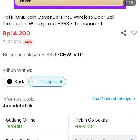
1 / 8
TaffHOME Rain Cover Bel Pintu Wireless Door Bell
Protection Waterproof - E88
-
Transparent
Rp
14.200
Rp
30.900
55
%
Belum ada ulasan
•
SKU
7CHWLVTP
Pilihan Warna:
Black
Transparent
Lihat
1
Lokasi Lainnya
Informasi Stok:
Jabodetabek
Gudang Online
Pick n Go Bekasi
Tersedia
Pre-Order