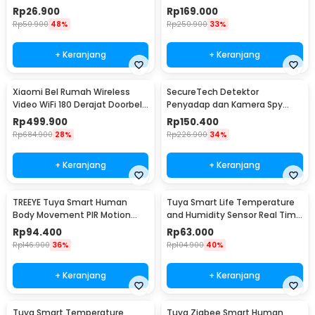
Stop 120dB - LL-9806
- Q189-BB
Rp
26.900
Rp
169.000
Rp
50.900
48%
Rp
250.900
33%
+ Keranjang
+ Keranjang
Xiaomi Bel Rumah Wireless
SecureTech Detektor
Video WiFi 180 Derajat Doorbell
Penyadap dan Kamera Spy
- MJML05-FJ
Hidden Camera Bug Detector -
Rp
499.900
Rp
150.400
X13
Rp
684.900
28%
Rp
226.900
34%
+ Keranjang
+ Keranjang
TREEYE Tuya Smart Human
Tuya Smart Life Temperature
Body Movement PIR Motion
and Humidity Sensor Real Time
Sensor WiFi - TY10
WiFi - TY-03
Rp
94.400
Rp
63.000
Rp
146.900
36%
Rp
104.900
40%
+ Keranjang
+ Keranjang
Tuya Smart Temperature
Tuya Zigbee Smart Human