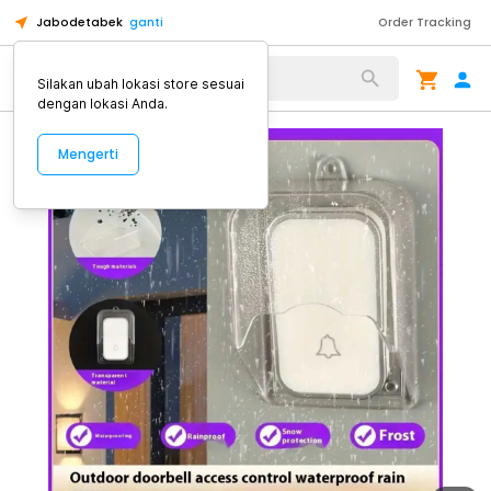
Jabodetabek
ganti
Order Tracking
Alat Kopi
Silakan ubah lokasi store sesuai
dengan lokasi Anda.
Mengerti