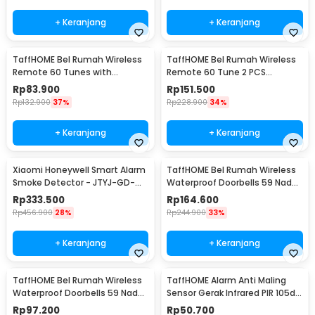
+ Keranjang
+ Keranjang
TaffHOME Bel Rumah Wireless
TaffHOME Bel Rumah Wireless
Remote 60 Tunes with
Remote 60 Tune 2 PCS
Receiver Doorbell - A10
Receiver Doorbell - A10-2
Rp
83.900
Rp
151.500
Rp
132.900
37%
Rp
228.900
34%
+ Keranjang
+ Keranjang
Xiaomi Honeywell Smart Alarm
TaffHOME Bel Rumah Wireless
Smoke Detector - JTYJ-GD-
Waterproof Doorbells 59 Nada
03MI/BB
2 PCS Receiver - A101/A101-2
Rp
333.500
Rp
164.600
Rp
456.900
28%
Rp
244.900
33%
+ Keranjang
+ Keranjang
TaffHOME Bel Rumah Wireless
TaffHOME Alarm Anti Maling
Waterproof Doorbells 59 Nada 1
Sensor Gerak Infrared PIR 105dB
PCS Receiver - A101/A101-2
2 Remot - YL105
Rp
97.200
Rp
50.700