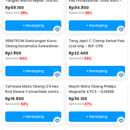
Tangan Watch Repair Tool Kit
Pas Professional Tools 53in1 -
Lengkap 13in1 - SC8005
CR-V53
Rp
69.100
Rp
94.800
Rp
112.900
39%
Rp
146.900
36%
+ Keranjang
+ Keranjang
VENSTPOW Gantungan Kunci
Tang Jepit C Clamp Swivel Pad
Obeng Kacamata Screwdriver
Lock Grip - RLP-CP6
Plus Minus Hexagon - V001
Rp
1.800
Rp
22.400
Rp
10.900
84%
Rp
43.900
49%
+ Keranjang
+ Keranjang
Taffware Mata Obeng 1/4 Hex
Mayitr Mata Obeng Phillips
Rod Sleeve Convertible Joints
Magnetik 4 PCS - GJ0686
8 PCS
Rp
15.800
Rp
30.100
Rp
33.900
54%
Rp
55.900
47%
+ Keranjang
+ Keranjang