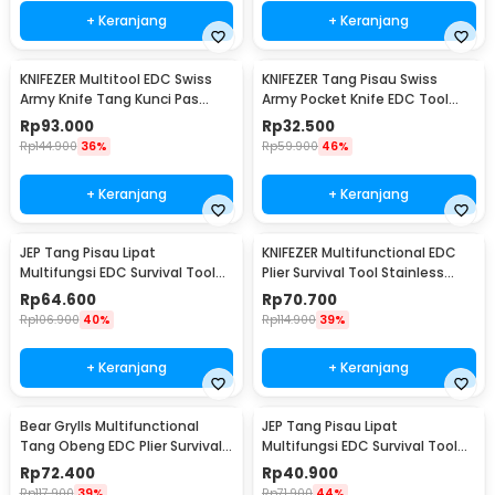
+ Keranjang
+ Keranjang
KNIFEZER Multitool EDC Swiss
KNIFEZER Tang Pisau Swiss
Army Knife Tang Kunci Pas
Army Pocket Knife EDC Tool
Stainless Steel - MPG05
Stainless Steel - A3009
Rp
93.000
Rp
32.500
Rp
144.900
36%
Rp
59.900
46%
+ Keranjang
+ Keranjang
JEP Tang Pisau Lipat
KNIFEZER Multifunctional EDC
Multifungsi EDC Survival Tool
Plier Survival Tool Stainless
Stainless Steel - MPA22S
Steel - MPA21
Rp
64.600
Rp
70.700
Rp
106.900
40%
Rp
114.900
39%
+ Keranjang
+ Keranjang
Bear Grylls Multifunctional
JEP Tang Pisau Lipat
Tang Obeng EDC Plier Survival
Multifungsi EDC Survival Tool
Tool - MPA19
Stainless Steel - MPA13
Rp
72.400
Rp
40.900
Rp
117.900
39%
Rp
71.900
44%