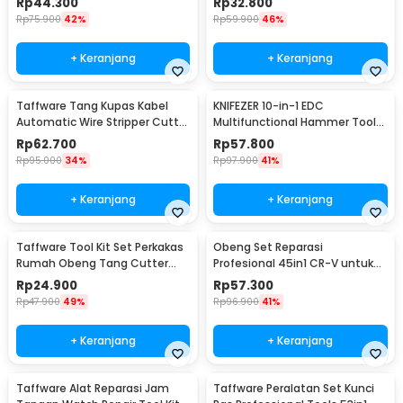
Rp
44.300
Rp
32.800
Rp
75.900
42%
Rp
59.900
46%
+ Keranjang
+ Keranjang
Taffware Tang Kupas Kabel
KNIFEZER 10-in-1 EDC
Automatic Wire Stripper Cutter
Multifunctional Hammer Tool
Crimper - TK0742
for Camping Survival - WL-
Rp
62.700
Rp
57.800
9003
Rp
95.000
34%
Rp
97.900
41%
+ Keranjang
+ Keranjang
Taffware Tool Kit Set Perkakas
Obeng Set Reparasi
Rumah Obeng Tang Cutter
Profesional 45in1 CR-V untuk
Kunci L 12in1 - KS-011
HP Laptop Elektronik - 6093
Rp
24.900
Rp
57.300
Rp
47.900
49%
Rp
96.900
41%
+ Keranjang
+ Keranjang
Taffware Alat Reparasi Jam
Taffware Peralatan Set Kunci