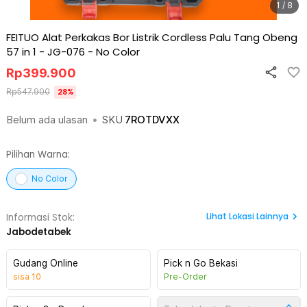
1 / 8
FEITUO Alat Perkakas Bor Listrik Cordless Palu Tang Obeng
57 in 1 - JG-076
-
No Color
Rp
399.900
Rp
547.900
28
%
Belum ada ulasan
•
SKU
7ROTDVXX
Pilihan Warna:
No Color
Lihat
Lokasi Lainnya
Informasi Stok:
Jabodetabek
Gudang Online
Pick n Go Bekasi
sisa
10
Pre-Order