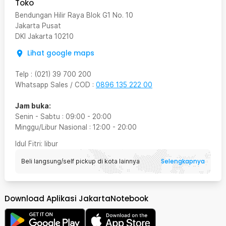
Toko
Bendungan Hilir Raya Blok G1 No. 10
Jakarta Pusat
DKI Jakarta
10210
Lihat google maps
Telp
:
(021) 39 700 200
Whatsapp Sales / COD
:
0896 135 222 00
Jam buka:
Senin - Sabtu
:
09:00
-
20:00
Minggu/Libur Nasional
:
12:00
-
20:00
Idul Fitri
: libur
Selengkapnya
Beli langsung/self pickup di kota lainnya
Download Aplikasi JakartaNotebook