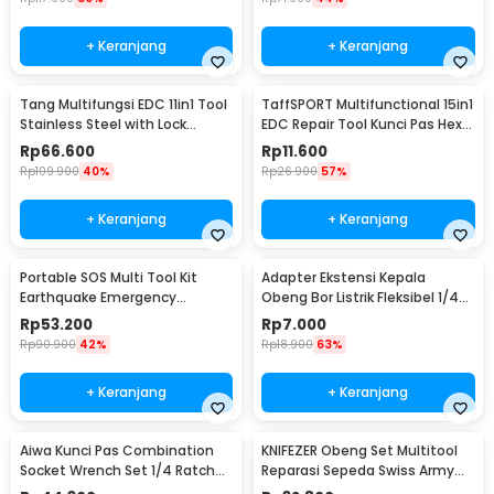
+ Keranjang
+ Keranjang
Tang Multifungsi EDC 11in1 Tool
TaffSPORT Multifunctional 15in1
Stainless Steel with Lock
EDC Repair Tool Kunci Pas Hex
System - MPA01
Obeng - HW0668
Rp
66.600
Rp
11.600
Rp
109.900
40%
Rp
26.900
57%
+ Keranjang
+ Keranjang
Portable SOS Multi Tool Kit
Adapter Ekstensi Kepala
Earthquake Emergency
Obeng Bor Listrik Fleksibel 1/4
Outdoor Survival - JT21
Inch 290mm - HT566
Rp
53.200
Rp
7.000
Rp
90.900
42%
Rp
18.900
63%
+ Keranjang
+ Keranjang
Aiwa Kunci Pas Combination
KNIFEZER Obeng Set Multitool
Socket Wrench Set 1/4 Ratchet
Reparasi Sepeda Swiss Army
40 PCS - DB2020
EDC 11in1 - T25