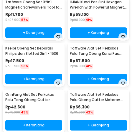
Taffware Obeng Set 32in1
LIJIAN Kunci Pas 8in1 Hexagon
Magnetic Screwdrivers Tool for
Wrench with Powerful Magnet
Smartphone - 7089C
- LJ21
Rp
11.700
Rp
59.100
Rp
26.900
57%
Rp
98.900
41%
+ Keranjang
+ Keranjang
Kseibi Obeng Set Reparasi
Taffware Alat Set Perkakas
Philips dan Slotted 2in1 - 1536
Palu Tang Obeng Kunci Pas
15in1 - YL-8016
Rp
17.500
Rp
57.500
Rp
36.900
53%
Rp
96.900
41%
+ Keranjang
+ Keranjang
OnnFang Alat Set Perkakas
Taffware Alat Set Perkakas
Palu Tang Obeng Cutter
Palu Obeng Cutter Meteran
Meteran 8in1 - YL-8009A
8in1
Rp
42.600
Rp
56.300
Rp
73.900
43%
Rp
95.900
42%
+ Keranjang
+ Keranjang