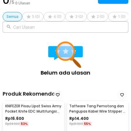
0
/5
1 x Panduan Penggunaan Bor Listrik
0
Ulasan
Semua
5
(
0
)
4
(
0
)
3
(
0
)
2
(
0
)
1
(
0
)
Cari Ulasan
Belum ada ulasan
Produk Rekomendasi
KNIFEZER Pisau Lipat Swiss Army
Taffware Tang Pemotong dan
Pocket Knife EDC Multifungsi
Pengupas Kabel Wire Stripper 7
11in1 - A3011
Slot - JM-CT4-12
Rp
16.600
Rp
14.400
Rp
34.900
53%
Rp
31.900
55%