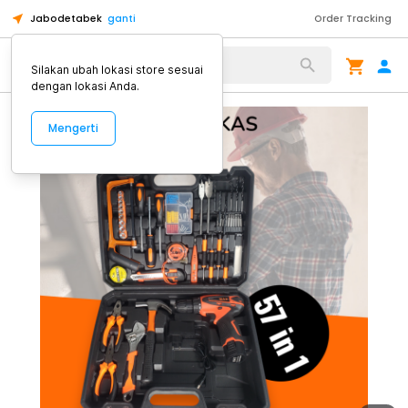
Jabodetabek
ganti
Order Tracking
Alat Kopi
Silakan ubah lokasi store sesuai
dengan lokasi Anda.
Mengerti