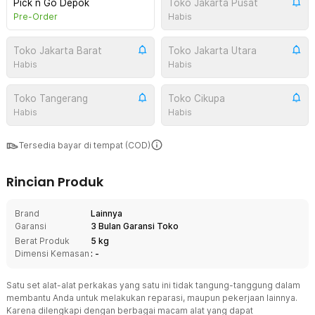
Pick n Go Depok
Toko Jakarta Pusat
Pre-Order
Habis
Toko Jakarta Barat
Toko Jakarta Utara
Habis
Habis
Toko Tangerang
Toko Cikupa
Habis
Habis
Tersedia bayar di tempat (COD)
Rincian Produk
Brand
Lainnya
Garansi
3 Bulan Garansi Toko
Berat Produk
5 kg
Dimensi Kemasan
: -
Satu set alat-alat perkakas yang satu ini tidak tangung-tanggung dalam
membantu Anda untuk melakukan reparasi, maupun pekerjaan lainnya.
Karena dilengkapi dengan berbagai macam alat yang dapat