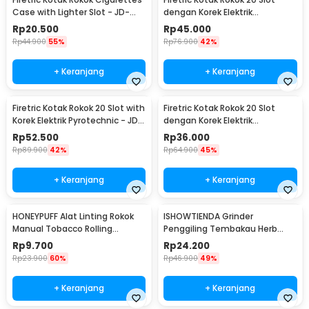
Case with Lighter Slot - JD-
dengan Korek Elektrik
YH001
Pyrotechnic - JD-YH048
Rp
20.500
Rp
45.000
Rp
44.900
55%
Rp
76.900
42%
+ Keranjang
+ Keranjang
Firetric Kotak Rokok 20 Slot with
Firetric Kotak Rokok 20 Slot
Korek Elektrik Pyrotechnic - JD-
dengan Korek Elektrik
YH051
Pyrotechnic - HD-KS-A6
Rp
52.500
Rp
36.000
Rp
89.900
42%
Rp
64.900
45%
+ Keranjang
+ Keranjang
HONEYPUFF Alat Linting Rokok
ISHOWTIENDA Grinder
Manual Tobacco Rolling
Penggiling Tembakau Herb
Machine 6-8x110mm - QQ001
Crusher Magnetic 3 Layer -
Rp
9.700
Rp
24.200
LST-24
Rp
23.900
60%
Rp
46.900
49%
+ Keranjang
+ Keranjang