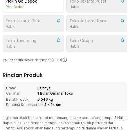
Pick n Go Depok
Toko Jakarta Pusat
Pre-Order
Habis
Toko Jakarta Barat
Toko Jakarta Utara
Habis
Habis
Toko Tangerang
Toko Cikupa
Habis
Habis
Tersedia bayar di tempat (COD)
Rincian Produk
Brand
Lainnya
Garansi
1 Bulan Garansi Toko
Berat Produk
0.046 kg
Dimensi Kemasan
4
x
4
x
14
cm
Ingin merokok tanpa repot membuang abu ke sembarang tempat? Hal ini
dapat dilakukan dengan menggunakan asbak rokok portabel dari
Firetric. Abu rokok akan langsung tertampung di dalam wadah tertutup,