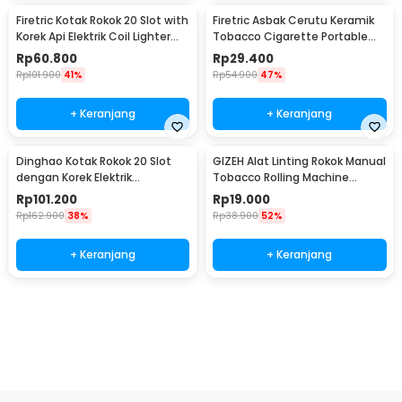
Firetric Kotak Rokok 20 Slot with
Firetric Asbak Cerutu Keramik
Korek Api Elektrik Coil Lighter
Tobacco Cigarette Portable
USB - JD-YH020
Ashtray - JL10
Rp
60.800
Rp
29.400
Rp
101.900
41%
Rp
54.900
47%
+ Keranjang
+ Keranjang
Dinghao Kotak Rokok 20 Slot
GIZEH Alat Linting Rokok Manual
dengan Korek Elektrik
Tobacco Rolling Machine
Pyrotechnic - DH-9010
8x70mm - HP-7
Rp
101.200
Rp
19.000
Rp
162.900
38%
Rp
38.900
52%
+ Keranjang
+ Keranjang
Beli Sekarang