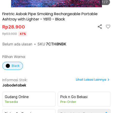
1 / 7
Firetric Asbak Pipe Smoking Rechargeable Portable
Ashtray with Lighter - YB10
-
Black
Rp
28.900
Rp
53.900
47
%
Belum ada ulasan
•
SKU
7CTH8NBK
Pilihan Warna:
Black
Lihat
Lokasi Lainnya
Informasi Stok:
Jabodetabek
Gudang Online
Pick n Go Bekasi
Tersedia
Pre-Order