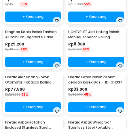
Rp
46.900
50%
Rp
32.900
55%
+ Keranjang
+ Keranjang
Dinghao Kotak Rokok Fashion
HONEYPUFF Alat Linting Rokok
Aluminium Cigarette Case -
Manual Tobacco Rolling
DH-7710
Machine 10 x 70mm - TN900
Rp
25.200
Rp
8.900
Rp
48.900
49%
Rp
21.900
60%
+ Keranjang
+ Keranjang
Firetric Alat Linting Rokok
Firetric Kotak Rokok 20 Slot
Otomatis Tobacco Rolling
dengan Korek Gas - JD-GH037
Machine 8x71mm - GR-12-005
Rp
77.500
Rp
33.000
Rp
123.900
38%
Rp
59.900
45%
+ Keranjang
+ Keranjang
Firetric Asbak Rotation
Firetric Asbak Windproof
Enclosed Stainless Steel
Stainless Steel Portable