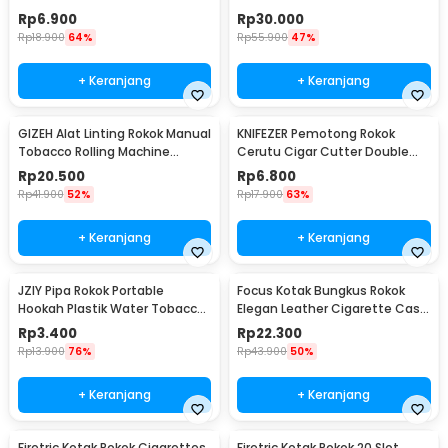
Portable Ashtray - JL32
Ashtray - JL38
Rp
6.900
Rp
30.000
Rp
18.900
64%
Rp
55.900
47%
+ Keranjang
+ Keranjang
GIZEH Alat Linting Rokok Manual
KNIFEZER Pemotong Rokok
Tobacco Rolling Machine
Cerutu Cigar Cutter Double
8x70mm - GU222
Blade - XJ-01
Rp
20.500
Rp
6.800
Rp
41.900
52%
Rp
17.900
63%
+ Keranjang
+ Keranjang
JZIY Pipa Rokok Portable
Focus Kotak Bungkus Rokok
Hookah Plastik Water Tobacco
Elegan Leather Cigarette Case
Smoking Pipe - JY-101
- JD-SH650
Rp
3.400
Rp
22.300
Rp
13.900
76%
Rp
43.900
50%
+ Keranjang
+ Keranjang
Firetric Kotak Rokok Cigarettes
Firetric Kotak Rokok 20 Slot