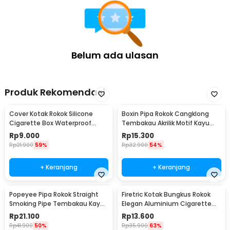
Belum ada ulasan
Produk Rekomendasi
Cover Kotak Rokok Silicone
Boxin Pipa Rokok Cangklong
Cigarette Box Waterproof
Tembakau Akrilik Motif Kayu
Keep Calm - JD-SH100
Tobacco Pipes - ZF808
Rp
9.000
Rp
15.300
Rp
21.900
59%
Rp
32.900
54%
+ Keranjang
+ Keranjang
Popeyee Pipa Rokok Straight
Firetric Kotak Bungkus Rokok
Smoking Pipe Tembakau Kayu
Elegan Aluminium Cigarette
Mahoni - WD-051
Case - JD-EH006
Rp
21.100
Rp
13.600
Rp
41.900
50%
Rp
35.900
63%