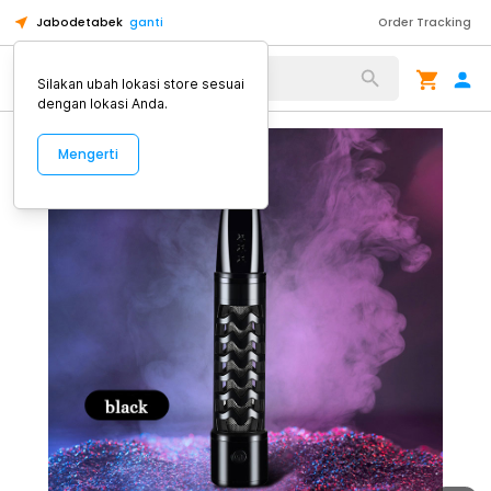
Jabodetabek
ganti
Order Tracking
Alat Kopi
Silakan ubah lokasi store sesuai
dengan lokasi Anda.
Mengerti