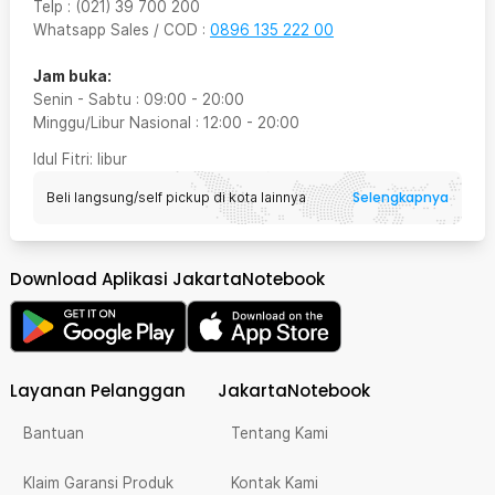
Telp
:
(021) 39 700 200
Whatsapp Sales / COD
:
0896 135 222 00
Jam buka:
Senin - Sabtu
:
09:00
-
20:00
Minggu/Libur Nasional
:
12:00
-
20:00
Idul Fitri
: libur
Selengkapnya
Beli langsung/self pickup di kota lainnya
Download Aplikasi JakartaNotebook
Layanan Pelanggan
JakartaNotebook
Bantuan
Tentang Kami
Klaim Garansi Produk
Kontak Kami