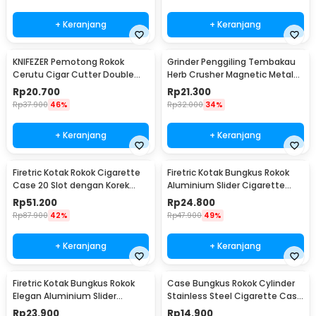
+ Keranjang
+ Keranjang
KNIFEZER Pemotong Rokok
Grinder Penggiling Tembakau
Cerutu Cigar Cutter Double
Herb Crusher Magnetic Metal
Blade - EC-50A
Mesh 4 Layer - LST-23
Rp
20.700
Rp
21.300
Rp
37.900
46%
Rp
32.000
34%
+ Keranjang
+ Keranjang
Firetric Kotak Rokok Cigarette
Firetric Kotak Bungkus Rokok
Case 20 Slot dengan Korek
Aluminium Slider Cigarette
Elektrik - JD-YH073
Case 20 Rokok - JD-EH007
Rp
51.200
Rp
24.800
Rp
87.900
42%
Rp
47.900
49%
+ Keranjang
+ Keranjang
Firetric Kotak Bungkus Rokok
Case Bungkus Rokok Cylinder
Elegan Aluminium Slider
Stainless Steel Cigarette Case
Cigarette Case - JD-EH960
- LC25
Rp
23.900
Rp
14.900