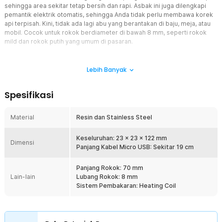
sehingga area sekitar tetap bersih dan rapi. Asbak ini juga dilengkapi
pemantik elektrik otomatis, sehingga Anda tidak perlu membawa korek
api terpisah. Kini, tidak ada lagi abu yang berantakan di baju, meja, atau
mobil. Cocok untuk rokok berdiameter di bawah 8 mm, seperti rokok
mild dan rokok putih yang umum di pasaran.
Fitur
Lebih Banyak
Bersih dari Abu Rokok
Dengan menggunakan asbak rokok portabel ini, semua abu
Spesifikasi
rokok tertampung dalam wadah tertutup. Tidak seperti asbak
konvensional, abu tidak akan beterbangan karena desainnya
yang rapat. Setelah merokok, Anda bisa membuang abunya
Material
Resin dan Stainless Steel
sekaligus dengan mudah. Desain ini memastikan area sekitar
Anda tetap bersih tanpa perlu sering membersihkan meja atau
Keseluruhan: 23 x 23 x 122 mm
Dimensi
mobil.
Panjang Kabel Micro USB: Sekitar 19 cm
Lengkap dengan Korek Elektrik
Panjang Rokok: 70 mm
Asbak ini juga dilengkapi dengan pemantik elektrik internal
Lain-lain
Lubang Rokok: 8 mm
yang bisa digunakan untuk menyalakan rokok. Pengisian ulang
Sistem Pembakaran: Heating Coil
dilakukan melalui kabel micro USB, membuatnya praktis dan
kompatibel dengan berbagai perangkat seperti laptop dan
power bank. Fitur ini membuat proses menyalakan rokok jadi
lebih cepat dan bebas dari kerepotan membawa korek