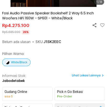
1 / 8
Fosi Audio Passive Speaker Bookshelf 2 Way 6.5 Inch
Woofers HiFi 160W - SP601
-
White/Black
Rp
4.275.100
Rp
5.685.900
25
%
Belum ada ulasan
•
SKU
J1SK2EEC
Pilihan Warna:
White/Black
Lihat
Lokasi Lainnya
Informasi Stok:
Jabodetabek
Gudang Online
Pick n Go Bekasi
sisa
5
Pre-Order