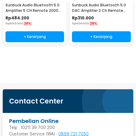
Sunbuck Audio Bluetooth 5.0
Sunbuck Audio Bluetooth 5.0
Amplifier 5 CH Remote 2000W
DAC Amplifier 2 Ch Remote
- AV-298BT
2000W - AV-660BT
Rp
484.200
Rp
310.000
Rp
663.900
28%
Rp
424.900
28%
+ Keranjang
+ Keranjang
Beli Sekarang
Contact Center
Pembelian Online
Telp : (021) 39 700 200
Customer Service (WA) :
0899 721 7050