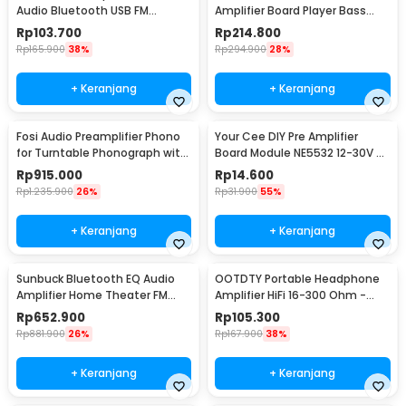
Audio Bluetooth USB FM
Amplifier Board Player Bass
Subwoofer DIY 400W - D10OK
Subwoofer 12V 600W - FK-206
Rp
103.700
Rp
214.800
Rp
165.900
38%
Rp
294.900
28%
+ Keranjang
+ Keranjang
Fosi Audio Preamplifier Phono
Your Cee DIY Pre Amplifier
for Turntable Phonograph with
Board Module NE5532 12-30V -
Tube - Box X2
XH-A902
Rp
915.000
Rp
14.600
Rp
1.235.900
26%
Rp
31.900
55%
+ Keranjang
+ Keranjang
Sunbuck Bluetooth EQ Audio
OOTDTY Portable Headphone
Amplifier Home Theater FM
Amplifier HiFi 16-300 Ohm -
2000W - TAV-6188BT
D3CS
Rp
652.900
Rp
105.300
Rp
881.900
26%
Rp
167.900
38%
+ Keranjang
+ Keranjang