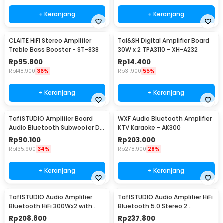
+ Keranjang
+ Keranjang
CLAITE HiFi Stereo Amplifier
Tai&SH Digital Amplifier Board
Treble Bass Booster - ST-838
30W x 2 TPA3110 - XH-A232
Rp
95.800
Rp
14.400
Rp
148.900
36%
Rp
31.900
55%
+ Keranjang
+ Keranjang
TaffSTUDIO Amplifier Board
WXF Audio Bluetooth Amplifier
Audio Bluetooth Subwoofer DIY
KTV Karaoke - AK300
35W - D30K
Rp
90.100
Rp
203.000
Rp
135.900
34%
Rp
278.900
28%
+ Keranjang
+ Keranjang
TaffSTUDIO Audio Amplifier
TaffSTUDIO Audio Amplifier HiFi
Bluetooth HiFi 300Wx2 with
Bluetooth 5.0 Stereo 2
Remote Control - BT-198E
Channel 800W - BT-309A
Rp
208.800
Rp
237.800