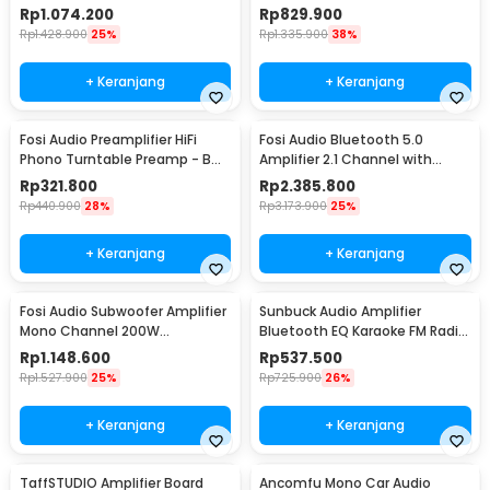
Treble Control - BT30D
2x160W - BL20C
Rp
1.074.200
Rp
829.900
Rp
1.428.900
25%
Rp
1.335.900
38%
+ Keranjang
+ Keranjang
Fosi Audio Preamplifier HiFi
Fosi Audio Bluetooth 5.0
Phono Turntable Preamp - BOX
Amplifier 2.1 Channel with
X1
Remote - DA2120C
Rp
321.800
Rp
2.385.800
Rp
440.900
28%
Rp
3.173.900
25%
+ Keranjang
+ Keranjang
Fosi Audio Subwoofer Amplifier
Sunbuck Audio Amplifier
Mono Channel 200W
Bluetooth EQ Karaoke FM Radio
TPA3255D2 - M03
2000W - AS-336BU
Rp
1.148.600
Rp
537.500
Rp
1.527.900
25%
Rp
725.900
26%
+ Keranjang
+ Keranjang
TaffSTUDIO Amplifier Board
Ancomfu Mono Car Audio