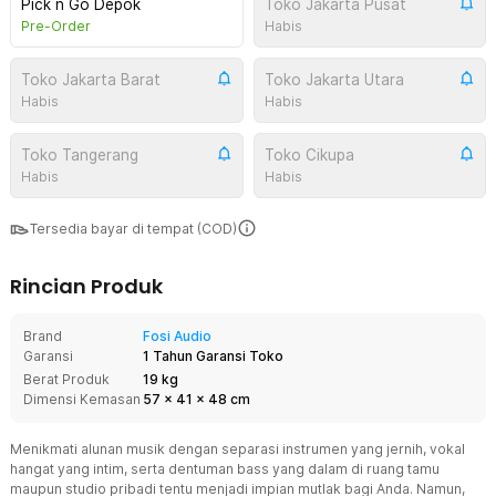
Pick n Go Depok
Toko Jakarta Pusat
Pre-Order
Habis
Toko Jakarta Barat
Toko Jakarta Utara
Habis
Habis
Toko Tangerang
Toko Cikupa
Habis
Habis
Tersedia bayar di tempat (COD)
Rincian Produk
Brand
Fosi Audio
Garansi
1 Tahun Garansi Toko
Berat Produk
19 kg
Dimensi Kemasan
57
x
41
x
48
cm
Menikmati alunan musik dengan separasi instrumen yang jernih, vokal
hangat yang intim, serta dentuman bass yang dalam di ruang tamu
maupun studio pribadi tentu menjadi impian mutlak bagi Anda. Namun,