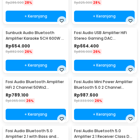
Rp
286.900
28%
Rp
325.900
28%
+ Keranjang
+ Keranjang
Sunbuck Audio Bluetooth
Fosi Audio USB Amplifier HiFi
Amplifier Karaoke 5CH 600W -
Stereo Gaming DAC
AV-608BT
Headphone - DAC-Q4
Rp
654.000
Rp
664.400
Rp
882.900
26%
Rp
896.900
26%
+ Keranjang
+ Keranjang
Fosi Audio Bluetooth Amplifier
Fosi Audio Mini Power Amplifier
HiFi 2 Channel 50Wx2
Bluetooth 5.0 2 Channel
TPA3116D2 - BT10A
TPA3116D2 - BT20A
Rp
789.100
Rp
987.600
Rp
1.065.900
26%
Rp
1.333.900
26%
+ Keranjang
+ Keranjang
Fosi Audio Bluetooth 5.0
Fosi Audio Bluetooth 5.0
Amplifier 2.1 with Bass and
Amplifier 2.1 Receiver Class D