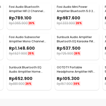
i
Fosi Audio Bluetooth
Fosi Audio Mini Power
Amplifier HiFi 2 Channel
Amplifier Bluetooth 5.0 2
50Wx2 TPA3116D2 - BT10A
Channel TPA3116D2 - BT20A
Rp
789.100
Rp
987.600
Rp
1.065.900
Rp
1.333.900
26%
26%
Fosi Audio Subwoofer
Sunbuck Audio Amplifier
Amplifier Mono Channel
Bluetooth EQ Karaoke FM
200W TPA3255D2 - M03
Radio 2000W - AS-336BU
Rp
1.148.600
Rp
537.500
Rp
1.527.900
Rp
725.900
25%
26%
Sunbuck Bluetooth EQ
OOTDTY Portable
Audio Amplifier Home
Headphone Amplifier HiFi
Theater FM 2000W - TAV-
16-300 Ohm - D3CS
Rp
652.900
Rp
105.300
6188BT
Rp
881.900
Rp
167.900
26%
38%