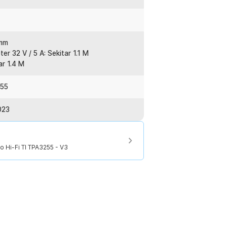
:
eo Hi-Fi TI TPA3255 - V3
 mm
r 32 V / 5 A: Sekitar 1.1 M
ar 1.4 M
255
023
o Hi-Fi TI TPA3255 - V3