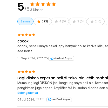
5
/5
3
Ulasan
Semua
5
(
3
)
4
(
0
)
3
(
0
)
2
(
0
)
cocok
cocok, sebelumnya pakai lepy banyak noise ketika idle, se
ada noise.
15 Sep 2024
,
K*****a
Verified Buyer
Lagi diskon cepetan beli,di toko lain lebih mahal
Mumpung lagi DISKON jadi langsung saya beli aja. Kemasa
pengiriman juga cepat. Amplifier V3 ini sudah dicoba da
Selengkapnya
kecil atau volume gede semua jelas kedengaran detailnya.
dengerin music tidak mengganggu yang lain. Pokoknya TO
04 Jul 2024
,
i*****n
Verified Buyer
segitu bisa dapat suara yang sebagus ini. Bebas desis dan 