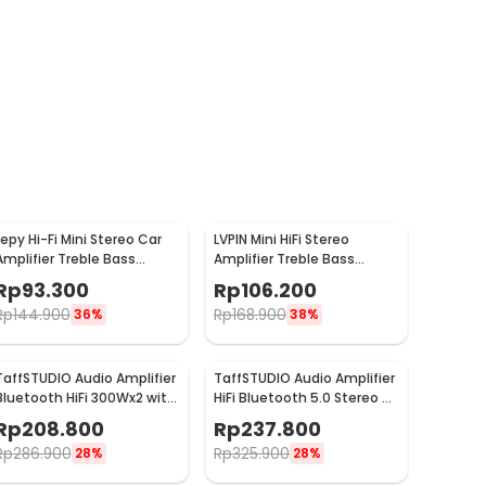
Lepy Hi-Fi Mini Stereo Car
LVPIN Mini HiFi Stereo
Amplifier Treble Bass
Amplifier Treble Bass
Booster - AK-170
Booster 12V - ST-838
Rp
93.300
Rp
106.200
Rp
144.900
Rp
168.900
36%
38%
TaffSTUDIO Audio Amplifier
TaffSTUDIO Audio Amplifier
Bluetooth HiFi 300Wx2 with
HiFi Bluetooth 5.0 Stereo 2
Remote Control - BT-198E
Channel 800W - BT-309A
Rp
208.800
Rp
237.800
Rp
286.900
Rp
325.900
28%
28%