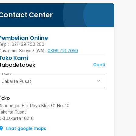
Contact Center
Pembelian Online
Telp : (021) 39 700 200
Customer Service (WA) :
0899 721 7050
Toko Kami
Jabodetabek
Ganti
Lokasi
Jakarta Pusat
Toko
Bendungan Hilir Raya Blok G1 No. 10
Jakarta Pusat
DKI Jakarta
10210
Lihat google maps