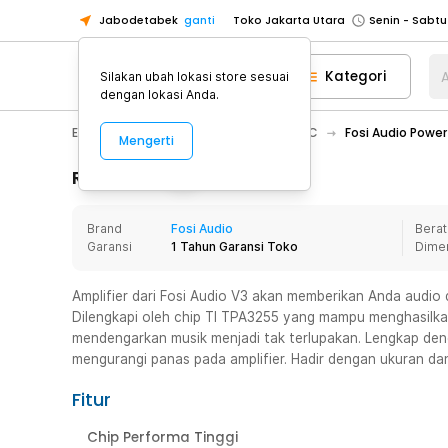
Jabodetabek
ganti
Toko Jakarta Utara
Toko Tangerang
Kategori
A
Silakan ubah lokasi store sesuai
Toko Cikupa
dengan lokasi Anda.
Pick n Go Jakarta Barat
Senin - J
Electronic
Audio
Amplifier & DAC
Fosi Audio Power
Mengerti
Pick n Go Bekasi
Senin - Jumat (08
Pick n Go Depok
Senin - Jumat (08
Rincian Produk
Toko Jakarta Pusat
Senin - Sabtu
Brand
Fosi Audio
Berat
Toko Jakarta Barat
Senin - Sabtu
Garansi
1 Tahun Garansi Toko
Dime
Toko Jakarta Utara
Toko Tangerang
Amplifier dari Fosi Audio V3 akan memberikan Anda audio d
Dilengkapi oleh chip TI TPA3255 yang mampu menghasilka
Toko Cikupa
mendengarkan musik menjadi tak terlupakan. Lengkap den
Pick n Go Jakarta Barat
Senin - J
mengurangi panas pada amplifier. Hadir dengan ukuran dan
Pick n Go Bekasi
Senin - Jumat (08
Fitur
Pick n Go Depok
Senin - Jumat (08
Chip Performa Tinggi