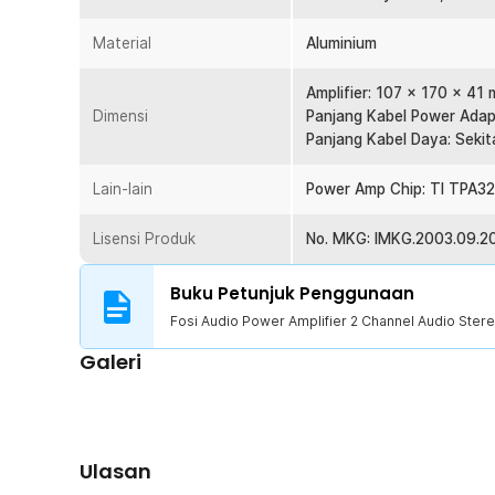
Kelengkapan Produk
Rincian yang Anda dapatkan untuk pembelian produk ini
Material
Aluminium
1 x Fosi Audio Power Amplifier 2 Channel Audio Ster
1 x Power Adapter 32V/5A
Amplifier: 107 x 170 x 41
1 x Kabel Daya
Dimensi
Panjang Kabel Power Adapte
1 x Panduan Penggunaan
Panjang Kabel Daya: Sekit
Lain-lain
Power Amp Chip: TI TPA3
Lisensi Produk
No. MKG: IMKG.2003.09.2
Buku Petunjuk Penggunaan
Fosi Audio Power Amplifier 2 Channel Audio Stere
Galeri
Ulasan