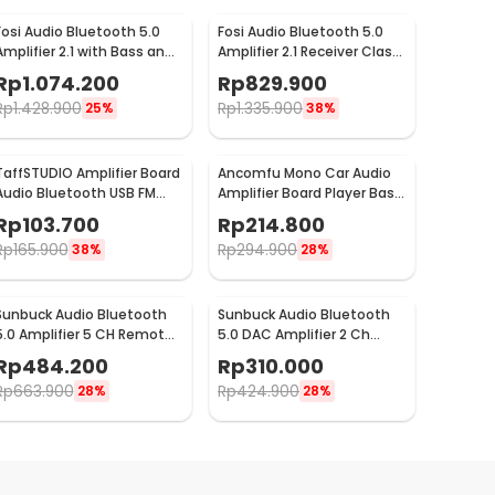
Fosi Audio Bluetooth 5.0
Fosi Audio Bluetooth 5.0
Amplifier 2.1 with Bass and
Amplifier 2.1 Receiver Class
Treble Control - BT30D
D 2x160W - BL20C
Rp
1.074.200
Rp
829.900
Rp
1.428.900
Rp
1.335.900
25%
38%
TaffSTUDIO Amplifier Board
Ancomfu Mono Car Audio
Audio Bluetooth USB FM
Amplifier Board Player Bass
Subwoofer DIY 400W -
Subwoofer 12V 600W - FK-
Rp
103.700
Rp
214.800
D10OK
206
Rp
165.900
Rp
294.900
38%
28%
Sunbuck Audio Bluetooth
Sunbuck Audio Bluetooth
5.0 Amplifier 5 CH Remote
5.0 DAC Amplifier 2 Ch
2000W - AV-298BT
Remote 2000W - AV-
Rp
484.200
Rp
310.000
660BT
Rp
663.900
Rp
424.900
28%
28%