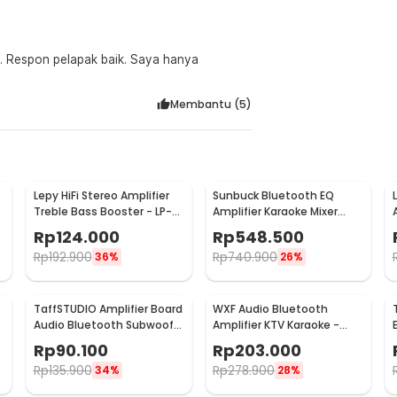
Membantu (
5
)
o
Lepy HiFi Stereo Amplifier
Sunbuck Bluetooth EQ
Treble Bass Booster - LP-
Amplifier Karaoke Mixer
838
Audio FM - AV-MP326BT
Rp
124.000
Rp
548.500
Rp
192.900
Rp
740.900
36%
26%
TaffSTUDIO Amplifier Board
WXF Audio Bluetooth
-
Audio Bluetooth Subwoofer
Amplifier KTV Karaoke -
DIY 35W - D30K
AK300
Rp
90.100
Rp
203.000
Rp
135.900
Rp
278.900
34%
28%