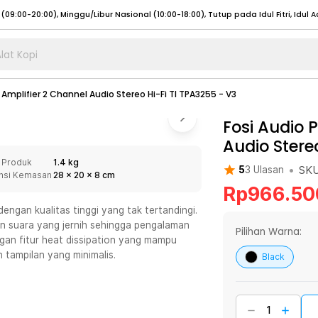
lat Kopi
umat (07:00 - 20:00), Sabtu - Minggu (08:00 - 20:00), Tutup pada Idul Fitri
Sele
 Amplifier 2 Channel Audio Stereo Hi-Fi TI TPA3255 - V3
:00 - 20:00), Sabtu - Minggu/ Libur Nasional (08:00 - 17:00)
Selengkapnya
:00 - 20:00), Sabtu - Minggu/ Libur Nasional (08:00 - 17:00)
Fosi Audio 
Selengkapnya
Audio Stere
 (09:00-20:00), Minggu/Libur Nasional (12:00-20:00), Tutup pada Idul Fitri
Sele
 Produk
1.4 kg
 (09:00-20:00), Minggu/Libur Nasional (12:00-20:00), Tutup pada Idul Fitri
Sele
•
SK
5
3
Ulasan
nsi Kemasan
28
x
20
x
8
cm
Rp
966.50
engan kualitas tinggi yang tak tertandingi.
n suara yang jernih sehingga pengalaman
Pilihan Warna:
gan fitur heat dissipation yang mampu
umat (07:00 - 20:00), Sabtu - Minggu (08:00 - 20:00), Tutup pada Idul Fitri
Sele
 tampilan yang minimalis.
Black
:00 - 20:00), Sabtu - Minggu/ Libur Nasional (08:00 - 17:00)
Selengkapnya
:00 - 20:00), Sabtu - Minggu/ Libur Nasional (08:00 - 17:00)
Selengkapnya