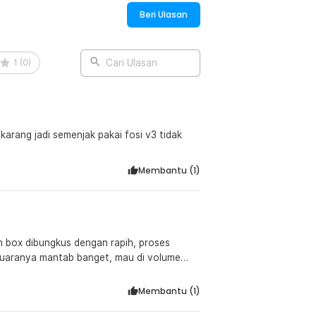
Beri Ulasan
1
(
0
)
Cari Ulasan
karang jadi semenjak pakai fosi v3 tidak
Membantu (
1
)
n box dibungkus dengan rapih, proses
n suaranya mantab banget, mau di volume
 Jadi kalo malam2 mau istirahat sambil
P banget deh, gak ngira dengan harga
Membantu (
1
)
jernih banget tanpa distorsi. Baik vocal