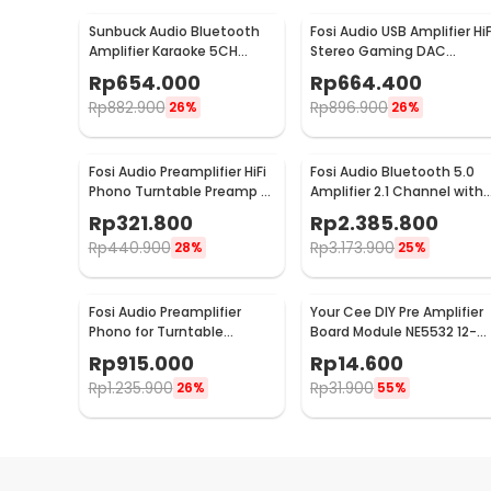
Sunbuck Audio Bluetooth
Fosi Audio USB Amplifier HiF
Amplifier Karaoke 5CH
Stereo Gaming DAC
600W - AV-608BT
Headphone - DAC-Q4
Rp
654.000
Rp
664.400
Rp
882.900
Rp
896.900
26%
26%
Fosi Audio Preamplifier HiFi
Fosi Audio Bluetooth 5.0
Phono Turntable Preamp -
Amplifier 2.1 Channel with
BOX X1
Remote - DA2120C
Rp
321.800
Rp
2.385.800
Rp
440.900
Rp
3.173.900
28%
25%
Fosi Audio Preamplifier
Your Cee DIY Pre Amplifier
Phono for Turntable
Board Module NE5532 12-
Phonograph with Tube -
30V - XH-A902
Rp
915.000
Rp
14.600
Box X2
Rp
1.235.900
Rp
31.900
26%
55%