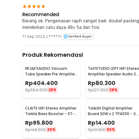
maupun instrumen music. TOP.
Recommended
Barang ok. Pengemasan rapih sangat baik. doubel packing. Respon pelapak baik. Saya hanya
memikirkan catu daya 48v 5a dari fosi.
11 Sep 2023
,
L*****r
Verified Buyer
Produk Rekomendasi
NFJ&FXAUDIO Vacuum
TaffSTUDIO LEPY HiFi Stere
Tube Speaker Pre Amplifier
Amplifier Speaker Audio 2
HiFi Audio 12V Low Noise -
Channel 20W - HY-2001
Rp
404.400
Rp
80.300
TUBE-03
Rp
554.900
Rp
127.900
28%
38%
CLAITE HiFi Stereo Amplifier
Tai&SH Digital Amplifier
Treble Bass Booster - ST-
Board 30W x 2 TPA3110 - XH
838
A232
Rp
95.800
Rp
14.400
Rp
148.900
Rp
31.900
36%
55%