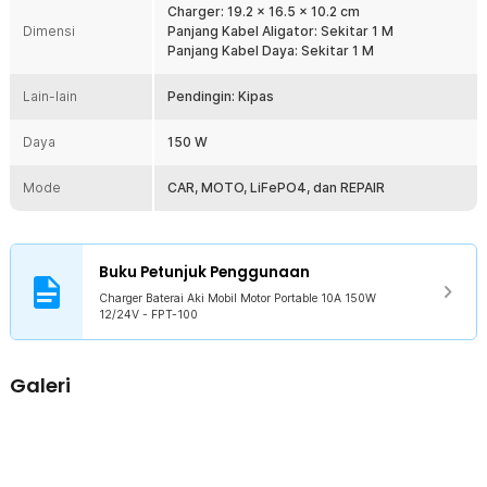
Charger: 19.2 x 16.5 x 10.2 cm
aman.
Dimensi
Panjang Kabel Aligator: Sekitar 1 M
Compact dan Portable
Panjang Kabel Daya: Sekitar 1 M
Hadir dengan ukuran compact yang membuat charger aki ini mudah
disimpan dan dibawa selama bepergian. Simpan charger aki di
Lain-lain
Pendingin: Kipas
dalam dashboard mobil atau motor agar mudah dijangkau saat
keadaan darurat.
Daya
150 W
Kelengkapan Produk
Mode
CAR, MOTO, LiFePO4, dan REPAIR
Rincian yang Anda dapatkan untuk pembelian produk ini:
1 x Charger Baterai Aki Mobil Motor Portable 10A 150W 12/24V -
FPT-100
1 x Panduan Penggunaan
Buku Petunjuk Penggunaan
Charger Baterai Aki Mobil Motor Portable 10A 150W
12/24V - FPT-100
Galeri