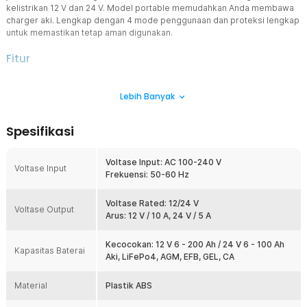
kelistrikan 12 V dan 24 V. Model portable memudahkan Anda membawa
charger aki. Lengkap dengan 4 mode penggunaan dan proteksi lengkap
untuk memastikan tetap aman digunakan.
Fitur
Otomatis Sesuaikan Output
Lebih Banyak
Dibekali dengan fitur intellegent charger, charger aki otomatis
menyesuaikan output listrik sesuai jenis kendaraan. Output juga
akan diturunkan saat baterai terisi penuh untuk cegah overcharge.
Spesifikasi
4 Mode Penggunaan
Menawarkan 4 mode penggunaan, gunakan charger aki untuk
Voltase Input: AC 100-240 V
mengisi ulang aki mobil dan motor. Mode AGM cocok untuk baterai
Voltase Input
Frekuensi: 50-60 Hz
berkapasitas besar dan mode Repair cocok untuk mendeteksi
kerusakan aki.
Voltase Rated: 12/24 V
Pengisian Stabil di Berbagai Kondisi
Voltase Output
Arus: 12 V / 10 A, 24 V / 5 A
Isi ulang daya aki di berbagai kondisi tetap aman berkat adanya
detektor suhu yang otomatis menyesuaikan output listrik. Efektif
Kecocokan: 12 V 6 - 200 Ah / 24 V 6 - 100 Ah
cegah kerusakan pada aki karena overheat.
Kapasitas Baterai
Aki, LiFePo4, AGM, EFB, GEL, CA
Aman dengan Proteksi Lengkap
Fitur intelligent charger juga membuat charger aki ini dilengkapi
Material
Plastik ABS
proteksi lengkap. Mulai dari proteksi arus pendek hingga pengisian
daya berlebih, kini Anda dapat mengisi daya aki kendaraan dengan