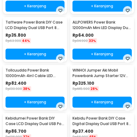
+ Keranjang
+ Keranjang
Taffware Power Bank DIY Case
ALLPOWERS Power Bank
LCD Display Dual USB Port 8
12000mAh Mini LED Display Dual
PCS 18650 - A8
Port USB - S3000B
Rp
35.800
Rp
64.000
Rp
63.900
44%
Rp
94.900
33%
+ Keranjang
+ Keranjang
Tollcuudda Power Bank
WINHOI Jumper Aki Mobil
10000mAh 4in1 Cable LED
Powerbank Jump Starter 12V
Flashlight USB Port - Tol1
10000mAh 600A - JX27
Rp
82.400
Rp
325.100
Rp
130.900
38%
Rp
445.900
28%
+ Keranjang
+ Keranjang
Kebidumei Power Bank DIY
Kebidu Power Bank DIY Case
Case LCD Display Dual USB Port
Digital Display Dual USB Port 8
4 PCS 18650 - KA4
PCS 18650 - C18
Rp
86.700
Rp
37.400
Rp
136.900
37%
Rp
66.900
45%