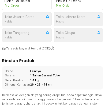
Pick n Go Bekasi
Pick n Go Depok
Pre-Order
Pre-Order
Toko Jakarta Barat
Toko Jakarta Utara
Habis
Habis
Toko Tangerang
Toko Cikupa
Habis
Habis
Tersedia bayar di tempat (COD)
Rincian Produk
Brand
Lainnya
Garansi
1 Tahun Garansi Toko
Berat Produk
1.4 kg
Dimensi Kemasan
26
x
23
x
14
cm
Bermasalah dengan aki yang sering drop? Kini Anda dapat mengisi daya
aki kendaraan di rumah menggunakan charger aki. Dibuat untuk aneka
jenis kendaraan, charger aki ini cocok untuk kendaraan dengan sistem