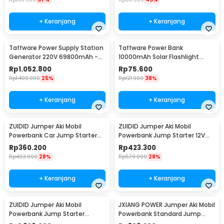
+ Keranjang
+ Keranjang
Taffware Power Supply Station
Taffware Power Bank
Generator 220V 69800mAh -
10000mAh Solar Flashlight
OKD180
Waterproof Dual USB Port - PS-
Rp
1.052.800
Rp
75.600
P401
Rp
1.400.900
25%
Rp
121.900
38%
+ Keranjang
+ Keranjang
ZUIDID Jumper Aki Mobil
ZUIDID Jumper Aki Mobil
Powerbank Car Jump Starter
Powerbank Jump Starter 12V
12V 20000mAh 800A - R22
29800mAh - R26
Rp
360.200
Rp
423.300
Rp
493.900
28%
Rp
579.900
28%
+ Keranjang
+ Keranjang
ZUIDID Jumper Aki Mobil
JXIANG POWER Jumper Aki Mobil
Powerbank Jump Starter
Powerbank Standard Jump
12V/24V 42000mAh 4000A -
Starter 10000mAh - JX57