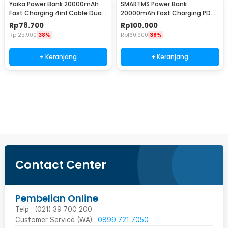
Yaika Power Bank 20000mAh
SMARTMS Power Bank
Fast Charging 4in1 Cable Dual
20000mAh Fast Charging PD
USB Port - BA-1699
3in1 Cable USB Type C 20W -
Rp
78.700
Rp
100.000
PB41
Rp
125.900
38%
Rp
160.900
38%
+ Keranjang
+ Keranjang
Beli Sekarang
Contact Center
Pembelian Online
Telp : (021) 39 700 200
Customer Service (WA) :
0899 721 7050