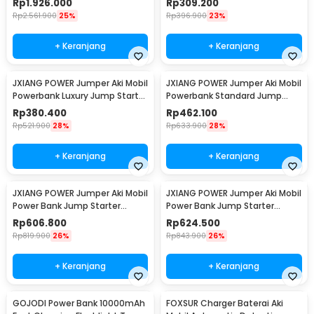
Rp
1.926.000
Rp
309.200
R30
Rp
2.561.900
25%
Rp
396.900
23%
+ Keranjang
+ Keranjang
JXIANG POWER Jumper Aki Mobil
JXIANG POWER Jumper Aki Mobil
Powerbank Luxury Jump Starter
Powerbank Standard Jump
10000mAh - JX-008B
Starter 20000mAh - JX27-Pro
Rp
380.400
Rp
462.100
Rp
521.900
28%
Rp
633.900
28%
+ Keranjang
+ Keranjang
JXIANG POWER Jumper Aki Mobil
JXIANG POWER Jumper Aki Mobil
Power Bank Jump Starter
Power Bank Jump Starter
20000mAh - JX-27Pro
20000mAh - JX-56Pro
Rp
606.800
Rp
624.500
Rp
819.900
26%
Rp
843.900
26%
+ Keranjang
+ Keranjang
GOJODI Power Bank 10000mAh
FOXSUR Charger Baterai Aki