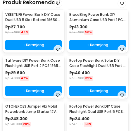
Produk Rekomendasi
VBESTLIFE Power Bank DIY Case
BruceBing Power Bank DIY
Dual USB 5 Slot Baterai 18650
Aluminium Case USB Port 1 PCS
Flat Top - YDJ-009HX
18650 Flat Top - M3
Rp
27.700
Rp
13.300
Rp
52.900
48%
Rp
29.900
56%
+ Keranjang
+ Keranjang
Taffware DIY Power Bank Case
Rovtop Power Bank Solar DIY
Flashlight USB Port 2 PCS 18650
Case Flashlight Dual USB Port 5
Flat Top - M06
PCS 18650 - 4NB1
Rp
29.600
Rp
40.400
Rp
54.900
47%
Rp
65.900
39%
+ Keranjang
+ Keranjang
OTOHEROES Jumper Aki Mobil
Rovtop Power Bank DIY Case
Powerbank Jump Starter 12V
Flashlight Dual USB Port 5 PCS
10000mAh 300A - K21
18650 - PB-01
Rp
248.300
Rp
24.400
Rp
340.900
28%
Rp
47.900
50%