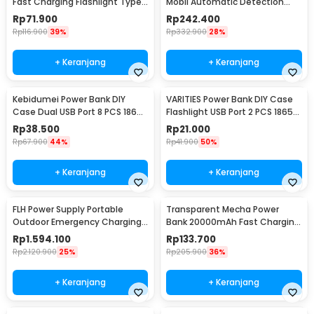
Fast Charging Flashlight Type
Mobil Automatic Detection
C USB 22.5W - PB100W
180AH 12/24V - FBC122410D
Rp
71.900
Rp
242.400
Rp
116.900
39%
Rp
332.900
28%
+ Keranjang
+ Keranjang
Kebidumei Power Bank DIY
VARITIES Power Bank DIY Case
Case Dual USB Port 8 PCS 18650
Flashlight USB Port 2 PCS 18650
Flat Top - S8
Flat Top - V600
Rp
38.500
Rp
21.000
Rp
67.900
44%
Rp
41.900
50%
+ Keranjang
+ Keranjang
FLH Power Supply Portable
Transparent Mecha Power
Outdoor Emergency Charging
Bank 20000mAh Fast Charging
300W 90000mAh - FLH-300
USB Type C 22.5W - K125
Rp
1.594.100
Rp
133.700
Rp
2.120.900
25%
Rp
205.900
36%
+ Keranjang
+ Keranjang