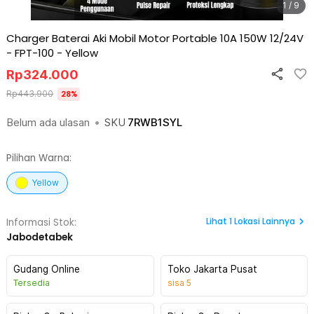
1 / 9
Charger Baterai Aki Mobil Motor Portable 10A 150W 12/24V
- FPT-100
-
Yellow
Rp
324.000
Rp
443.900
28
%
Belum ada ulasan
•
SKU
7RWB1SYL
Pilihan Warna:
Yellow
Lihat
1
Lokasi Lainnya
Informasi Stok:
Jabodetabek
Gudang Online
Toko Jakarta Pusat
Tersedia
sisa
5