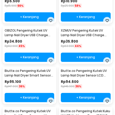
Rp
5.500
Rp
10.900
Rp
15.900
66%
Rp
25.900
58%
+ Keranjang
+ Keranjang
OBIZOL Pengering Kutek UV
XZMUV Pengering Kutek UV
Lamp Nail Dryer USB Charge
Lamp Nail Dryer USB Charge
54W - MINI802
54W - MINI801
Rp
34.800
Rp
35.800
Rp
62.900
45%
Rp
63.900
44%
+ Keranjang
+ Keranjang
Biutte.co Pengering Kutek UV
Biutte.co Pengering Kutek UV
Lamp Nail Dryer Smart Sensor
Lamp Nail Dryer Sensor LCD
LCD Display - X7 MAX
Display 280W - SUNX10MAX
Rp
95.100
Rp
94.600
Rp
147.900
36%
Rp
146.900
36%
+ Keranjang
+ Keranjang
Biutte.co Pengering Kutek UV
Biutte.co Pengering Kutek Kuku