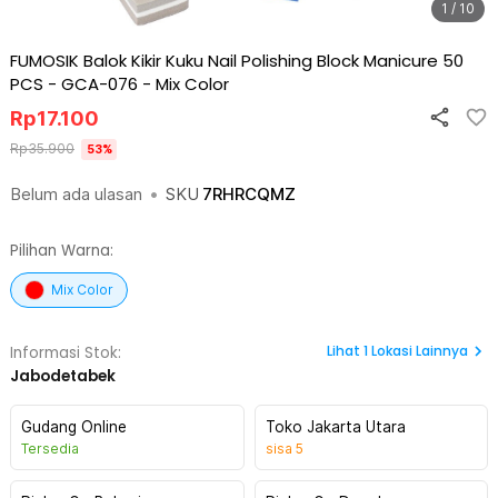
1 / 10
FUMOSIK Balok Kikir Kuku Nail Polishing Block Manicure 50
PCS - GCA-076
-
Mix Color
Rp
17.100
Rp
35.900
53
%
Belum ada ulasan
•
SKU
7RHRCQMZ
Pilihan Warna:
Mix Color
Lihat
1
Lokasi Lainnya
Informasi Stok:
Jabodetabek
Gudang Online
Toko Jakarta Utara
Tersedia
sisa
5