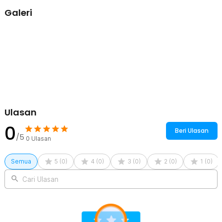
sehingga memudahkan Anda saat proses memoles kuku hias Anda.
Galeri
Kelengkapan Produk
Rincian yang Anda dapatkan untuk pembelian produk ini:
50 x FUMOSIK Balok Kikir Kuku Nail Polishing Block Manicure -
GCA-076
Ulasan
0
Beri Ulasan
/5
0
Ulasan
Semua
5
(
0
)
4
(
0
)
3
(
0
)
2
(
0
)
1
(
0
)
Cari Ulasan