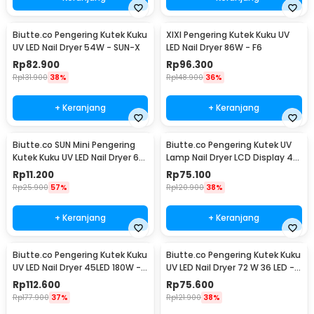
Biutte.co Pengering Kutek Kuku
XIXI Pengering Kutek Kuku UV
UV LED Nail Dryer 54W - SUN-X
LED Nail Dryer 86W - F6
Rp
82.900
Rp
96.300
Rp
131.900
38%
Rp
148.900
36%
+ Keranjang
+ Keranjang
Biutte.co SUN Mini Pengering
Biutte.co Pengering Kutek UV
Kutek Kuku UV LED Nail Dryer 6W
Lamp Nail Dryer LCD Display 45
- J-03
LED 120W - Dmoley SUNX5MAX
Rp
11.200
Rp
75.100
Rp
25.900
57%
Rp
120.900
38%
+ Keranjang
+ Keranjang
Biutte.co Pengering Kutek Kuku
Biutte.co Pengering Kutek Kuku
UV LED Nail Dryer 45LED 180W -
UV LED Nail Dryer 72 W 36 LED -
SUN-M3
SUN X5 Plus
Rp
112.600
Rp
75.600
Rp
177.900
37%
Rp
121.900
38%