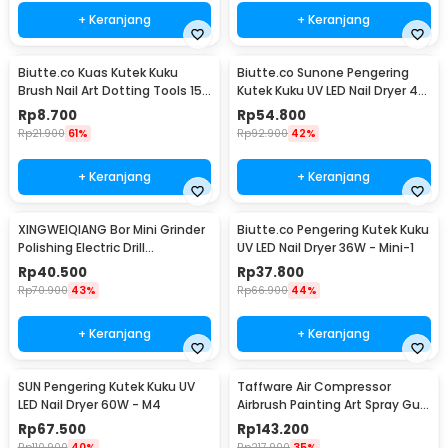
+ Keranjang
+ Keranjang
Biutte.co Kuas Kutek Kuku
Biutte.co Sunone Pengering
Brush Nail Art Dotting Tools 15
Kutek Kuku UV LED Nail Dryer 48
PCS - N1800
W - CN48W
Rp
8.700
Rp
54.800
Rp
21.900
61%
Rp
92.900
42%
+ Keranjang
+ Keranjang
XINGWEIQIANG Bor Mini Grinder
Biutte.co Pengering Kutek Kuku
Polishing Electric Drill
UV LED Nail Dryer 36W - Mini-1
Adjustable 130W - KJ005
Rp
40.500
Rp
37.800
Rp
70.900
43%
Rp
66.900
44%
+ Keranjang
+ Keranjang
SUN Pengering Kutek Kuku UV
Taffware Air Compressor
LED Nail Dryer 60W - M4
Airbrush Painting Art Spray Gun
0.3mm 7ml - ARP150
Rp
67.500
Rp
143.200
Rp
110.900
40%
Rp
217.900
35%