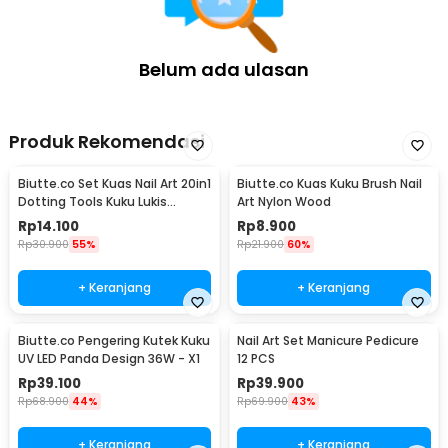
Belum ada ulasan
Produk Rekomendasi
Biutte.co Set Kuas Nail Art 20in1
Biutte.co Kuas Kuku Brush Nail
Dotting Tools Kuku Lukis
Art Nylon Wood
Profesional - X-19
Rp
14.100
Rp
8.900
Rp
30.900
55%
Rp
21.900
60%
+ Keranjang
+ Keranjang
Biutte.co Pengering Kutek Kuku
Nail Art Set Manicure Pedicure
UV LED Panda Design 36W - X1
12 PCS
Rp
39.100
Rp
39.900
Rp
68.900
44%
Rp
69.900
43%
+ Keranjang
+ Keranjang