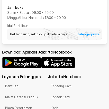
Jam buka:
Senin - Sabtu
:
09:00
-
20:00
Minggu/Libur Nasional
:
12:00
-
20:00
Idul Fitri
: libur
Selengkapnya
Beli langsung/self pickup di kota lainnya
Download Aplikasi JakartaNotebook
Layanan Pelanggan
JakartaNotebook
Bantuan
Tentang Kami
Klaim Garansi Produk
Kontak Kami
Biaya Pengiriman
Karir