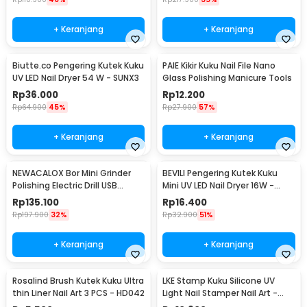
+ Keranjang
+ Keranjang
Biutte.co Pengering Kutek Kuku
PAIE Kikir Kuku Nail File Nano
UV LED Nail Dryer 54 W - SUNX3
Glass Polishing Manicure Tools
Rp
36.000
Rp
12.200
Rp
64.900
45%
Rp
27.900
57%
+ Keranjang
+ Keranjang
NEWACALOX Bor Mini Grinder
BEVILI Pengering Kutek Kuku
Polishing Electric Drill USB
Mini UV LED Nail Dryer 16W -
Rechargeable - 201
XZMUV-1
Rp
135.100
Rp
16.400
Rp
197.900
32%
Rp
32.900
51%
+ Keranjang
+ Keranjang
Rosalind Brush Kutek Kuku Ultra
LKE Stamp Kuku Silicone UV
thin Liner Nail Art 3 PCS - HD042
Light Nail Stamper Nail Art -
M26