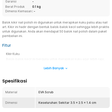
Garansi
-
Berat Produk
0.1 kg
Dimensi Kemasan
: -
Balok kikir nail polish ini digunakan untuk merapikan kuku palsu atau nail
art. Kikir ini hadir dengan bentuk balok-balok kecil sehingga lebih praktis
untuk digunakan. Anda akan mendapat 50 balok nail polish dalam paket
pembelian ini.
Fitur
Kikir Kuku
Balok-balok kecil ini berguna untuk merapikan kuku agar lebih rapi.
Biasa digunakan untuk keperluan manicure kuku. Hadir dengan
Lebih Banyak
jumlah 50 PCS dalam sekali pembelian sehingga dapat digunakan
untuk jangka waktu yang panjang.
Ukuran Minimalis
Spesifikasi
Hadir dengan ukuran balok minimalis sehingga memudahkan Anda
membawa kikir kuku ini saat beraktivitas. Dengan begitu, Anda
Material
EVA Scrub
tetap dapat memoles kuku di mana pun Anda butuhkan.
Bahan Berkualitas
Dimensi
Keseluruhan: Sekitar 3.5 x 2.5 x 1.4 cm
Kikir kuku ini dibuat menggunakan EVA scrub berkualitas sehingga
dapat merapikan kuku dengan sangat baik. Bahan ini ringan