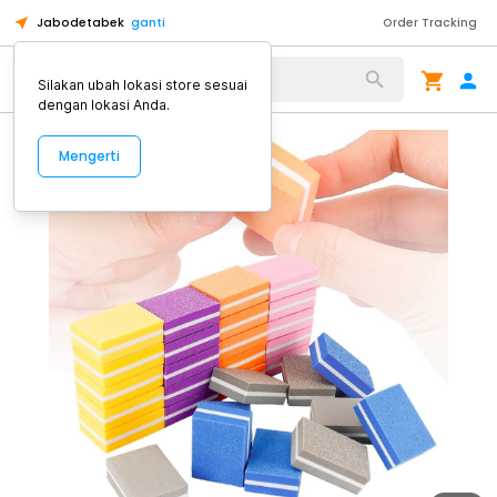
Jabodetabek
ganti
Order Tracking
Alat Kopi
Silakan ubah lokasi store sesuai
dengan lokasi Anda.
Mengerti