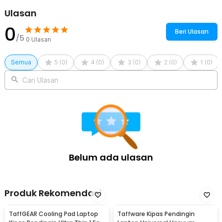
Ulasan
0
Beri Ulasan
/5
0
Ulasan
Semua
5
(
0
)
4
(
0
)
3
(
0
)
2
(
0
)
1
(
0
)
Cari Ulasan
Belum ada ulasan
Produk Rekomendasi
TaffGEAR Cooling Pad Laptop
Taffware Kipas Pendingin