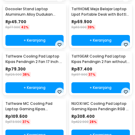
Docooler Stand Laptop
TaffHOME Meja Belajar Laptop
Aluminium Alloy Dudukan
Lipat Portable Desk with Bottle
Holder Foldable 7 Level - N7
Hole - L62
Rp
45.700
Rp
69.900
Rp
77.900
42%
Rp
113.900
39%
+ Keranjang
+ Keranjang
Taffware Cooling Pad Laptop
TaffGEAR Cooling Pad Laptop
Kipas Pendingin 2 Fan 17 Inch -
Kipas Pendingin 2 Fan without
N99
Knob Speed - Q100
Rp
79.300
Rp
87.400
Rp
126.900
38%
Rp
137.900
37%
+ Keranjang
+ Keranjang
Taffware MC Cooling Pad
NUOXI MC Cooling Pad Laptop
Laptop Gaming Kipas
Gaming Kipas Pendingin RGB 2
Pendingin 6 Fan 15.6 Inch - Q3
Fan 18 Inch - X500
Rp
109.600
Rp
308.400
Rp
173.900
37%
Rp
422.900
28%
+ Keranjang
+ Keranjang