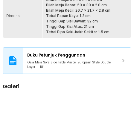
kestabilan tambahan dan mampu menopang berbagai jenis barang
Bilah Meja Besar: 50 x 30 x 2.8 cm
seperti laptop, makanan, buku, hingga alat tulis.
Bilah Meja Kecil: 26.7 x 21.7 x 2.8 cm
Dimensi
Tebal Papan Kayu: 1.2 cm
Bahan Berkualitas
Tinggi Gap Sisi Bawah: 32 cm
Bagian daun meja terbuat dari kayu MDF padat, sedangkan kaki
Tinggi Gap Sisi Atas: 21 cm
meja menggunakan material stainless steel yang tahan lama dan
Tebal Pipa Kaki-kaki: Sekitar 1.5 cm
tidak mudah berkarat. Kombinasi ini menghasilkan meja yang kuat
dan awet untuk pemakaian jangka panjang.
Kelengkapan Produk
Buku Petunjuk Penggunaan
Rincian yang Anda dapatkan untuk pembelian produk ini:
Geja Meja Sofa Side Table Marbel European Style Double
Layer - H81
1 x Geja Meja Sofa Side Table Marbel European Style Double
Layer - H81
1 x Set Baut
Galeri
1 x Kunci L
1 x Panduan Penggunaan