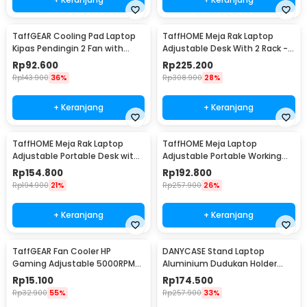
TaffGEAR Cooling Pad Laptop
TaffHOME Meja Rak Laptop
Kipas Pendingin 2 Fan with
Adjustable Desk With 2 Rack -
Knob Speed - Q100
ND03
Rp
92.600
Rp
225.200
Rp
143.900
36%
Rp
308.900
28%
+ Keranjang
+ Keranjang
TaffHOME Meja Rak Laptop
TaffHOME Meja Laptop
Adjustable Portable Desk with 1
Adjustable Portable Working
Rack - ND03
Desk 3 Layer 60x40cm - ND04
Rp
154.800
Rp
192.800
Rp
194.900
21%
Rp
257.900
26%
+ Keranjang
+ Keranjang
TaffGEAR Fan Cooler HP
DANYCASE Stand Laptop
Gaming Adjustable 5000RPM
Aluminium Dudukan Holder
Kipas Pendingin 5V - G6
Foldable Cooling Fan - DC1316
Rp
15.100
Rp
174.500
Rp
32.900
55%
Rp
257.900
33%