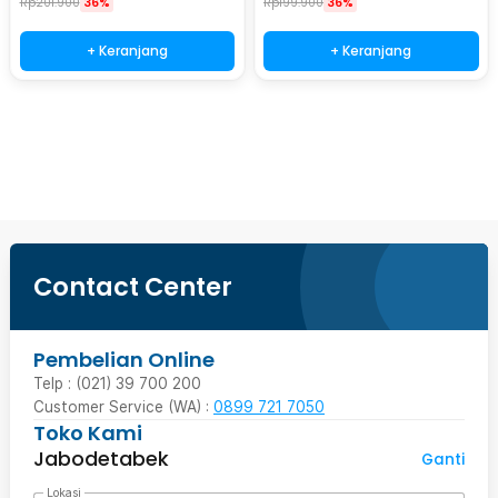
Rp
201.900
36%
Rp
199.900
36%
+ Keranjang
+ Keranjang
Beli Sekarang
Contact Center
Pembelian Online
Telp : (021) 39 700 200
Customer Service (WA) :
0899 721 7050
Toko Kami
Jabodetabek
Ganti
Lokasi