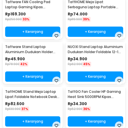
Taffware FAN Cooling Pad
TaffHOME Meja Lipat
Laptop Gaming Kipas
Serbaguna Laptop Portable
Pendingin 5 Fan 17 Inch - K5
Desk Minimalist Design - BO60
Rp
169.300
Rp
74.000
Rp
250.900
33%
Rp
119.900
39%
+ Keranjang
+ Keranjang
Taffware Stand Laptop
NUOXI Stand Laptop Aluminium
Aluminium Dudukan Holder
Dudukan Holder Foldable 12-17
Foldable Portable - IV012
Inch - N3
Rp
45.900
Rp
34.900
Rp
78.900
42%
Rp
62.900
45%
+ Keranjang
+ Keranjang
TaffHOME Stand Meja Laptop
TaffGO Fan Cooler HP Gaming
Lipat Foldable Notebook Desk
Heat Sink 5000RPM Kipas
Table - BC60
Pendingin 5V - H-15
Rp
82.600
Rp
34.300
Rp
130.900
37%
Rp
52.900
36%
+ Keranjang
+ Keranjang