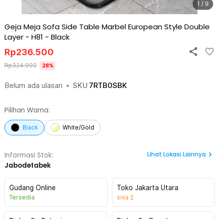
1 / 9
Geja Meja Sofa Side Table Marbel European Style Double
Layer - H81
-
Black
Rp
236.500
Rp
324.900
28
%
Belum ada ulasan
•
SKU
7RTB0SBK
Pilihan Warna:
Black
White/Gold
Lihat
Lokasi Lainnya
Informasi Stok:
Jabodetabek
Gudang Online
Toko Jakarta Utara
Tersedia
sisa
2