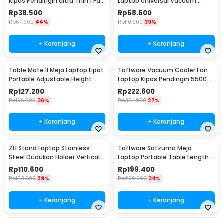
Kipas Pendingin Ultra Thin 1 Fan
Laptop Universal Vacuum
14 Inch - V19
Cooler 3000RPM 2W 5V - ICE
Rp
38.500
Rp
68.600
FANIII
Rp
67.900
44%
Rp
110.900
39%
+ Keranjang
+ Keranjang
Table Mate II Meja Laptop Lipat
Taffware Vacuum Cooler Fan
Portable Adjustable Height
Laptop Kipas Pendingin 5500
51x39.5cm - TM2
RPM 5V - LC06
Rp
127.200
Rp
222.600
Rp
196.900
36%
Rp
304.900
27%
+ Keranjang
+ Keranjang
ZH Stand Laptop Stainless
Taffware Satzuma Meja
Steel Dudukan Holder Vertical
Laptop Portable Table Length
Gravity - ZH005
42x26cm - Z19
Rp
110.600
Rp
199.400
Rp
153.900
29%
Rp
299.900
34%
+ Keranjang
+ Keranjang