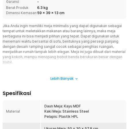
Garansi
-
Berat Produk
6.3 kg
Dimensi Kemasan
59
x
39
x
13
cm
Jika Anda ingin memiliki meja minimalis yang dapat digunakan sebagai
tempat untuk meletakkan makanan atau barang lainnya, maka meja
serbaguna ini bisa menjadi pilihan yang tepat. Dapat digunakan untuk
menemani waktu bersantai di sofa, bentuknya yang persegi panjang
dengan desain ramping sangat cocok sebagai penghias ruangan,
menjadikan rumah tampak lebih elegan. Meja ini juga dibuat dari material
yang kokoh, mampu menopang bobot benda berukuran besar dengan
stabil.
Fitur
Lebih Banyak
Desain Elegan
Meja ini dibuat dengan desain yang elegan karena menggunakan
Spesifikasi
material kayu MDF yang dilapisi plastik HPL dengan motif marmer.
Lapisan tersebut memberikan tampilan premium dan modern
sehingga meja cocok digunakan sebagai elemen dekoratif
Daun Meja: Kayu MDF
tambahan di sudut ruangan untuk memperkuat kesan estetika.
Material
Kaki Meja: Stainless Steel
Pelapis: Plastik HPL
Desain Bentuk C
Mengusung desain rangka berbentuk huruf C, meja ini hadir dengan
permukaan persegi panjang yang luas. Struktur C ini memberikan
Ukuran Meja: 50 x 30 x 57.8 cm