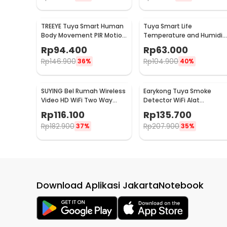
TREEYE Tuya Smart Human
Tuya Smart Life
Body Movement PIR Motion
Temperature and Humidit
Sensor WiFi - TY10
Sensor Real Time WiFi - TY
Rp
94.400
Rp
63.000
03
Rp
146.900
Rp
104.900
36%
40%
SUYING Bel Rumah Wireless
Earykong Tuya Smoke
Video HD WiFi Two Way
Detector WiFi Alat
Audio Doorbell - Z20
Pendeteksi Asap
Rp
116.100
Rp
135.700
Kebakaran 85dB - TYSM-01
Rp
182.900
Rp
207.900
37%
35%
Download Aplikasi JakartaNotebook