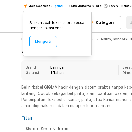
Jabodetabek
ganti
Toko Jakarta Utara
Toko Tangerang
Kategori
A
Silakan ubah lokasi store sesuai
Toko Cikupa
dengan lokasi Anda.
Pick n Go Jakarta Barat
Senin - J
Home Appliance
Perawatan Rumah
Alarm, Sensor & 
Mengerti
Pick n Go Bekasi
Senin - Jumat (08
Pick n Go Depok
Senin - Jumat (08
Rincian Produk
Toko Jakarta Pusat
Senin - Sabtu
Brand
Lainnya
Berat
Toko Jakarta Barat
Senin - Sabtu
Garansi
1 Tahun
Dime
Toko Jakarta Utara
Toko Tangerang
Bel nirkabel GIGMA hadir dengan sistem praktis tanpa kabel
lantang. Cocok sebagai bel pintu, alarm bantuan pasien, 
Toko Cikupa
Penempatan fleksibel di kamar, pintu, atau kamar mandi,
Pick n Go Jakarta Barat
Senin - J
aman digunakan di dalam maupun luar ruangan.
Pick n Go Bekasi
Senin - Jumat (08
Fitur
Pick n Go Depok
Senin - Jumat (08
Sistem Kerja Nirkabel