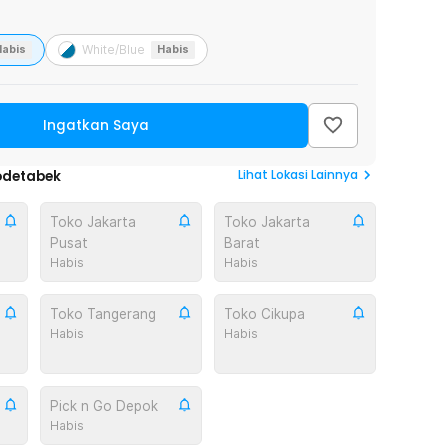
White/Blue
Habis
Habis
Ingatkan Saya
Lihat
Lokasi Lainnya
odetabek
Toko Jakarta
Toko Jakarta
Pusat
Barat
Habis
Habis
Toko Tangerang
Toko Cikupa
Habis
Habis
Pick n Go Depok
Habis