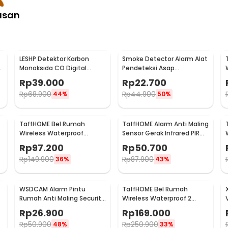
asan
LESHP Detektor Karbon
Smoke Detector Alarm Alat
g
Monoksida CO Digital
Pendeteksi Asap
Alarm 85dB Sensor Gas
Kebakaran 85dB - SS-168
Rp
39.000
Rp
22.700
Rumah - EN502
Rp
68.900
Rp
44.900
44%
50%
TaffHOME Bel Rumah
TaffHOME Alarm Anti Maling
Wireless Waterproof
Sensor Gerak Infrared PIR
Doorbells 59 Nada 1 PCS
105dB 2 Remot - YL105
Rp
97.200
Rp
50.700
Receiver - A101/A101-2
Rp
149.900
Rp
87.900
36%
43%
WSDCAM Alarm Pintu
TaffHOME Bel Rumah
Rumah Anti Maling Security
Wireless Waterproof 2
Alarm Door Stop 120dB - LL-
Receiver Doorbell - Q189-
Rp
26.900
Rp
169.000
9806
BB
Rp
50.900
Rp
250.900
48%
33%