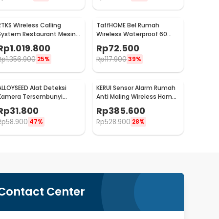
RTKS Wireless Calling
TaffHOME Bel Rumah
System Restaurant Mesin
Wireless Waterproof 60
Antrean 16 Pager - CTP302
Tunes LED Light Doorbell -
Rp
1.019.800
Rp
72.500
A50
Rp
1.356.900
Rp
117.900
25%
39%
ALLOYSEED Alat Deteksi
KERUI Sensor Alarm Rumah
Kamera Tersembunyi
Anti Maling Wireless Home
Infrared Anti Spy Type C -
Security 120dB - S1
Rp
31.800
Rp
385.600
S300
Rp
58.900
Rp
528.900
47%
28%
Contact Center