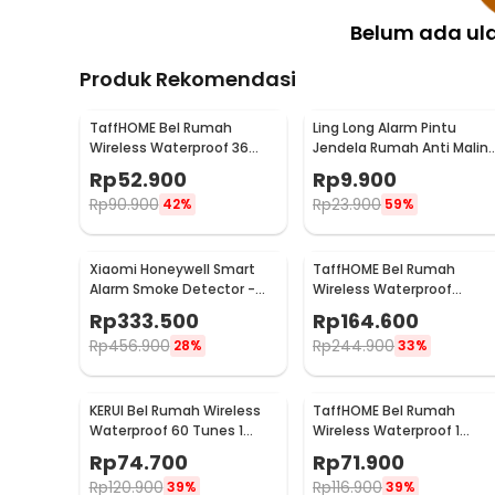
Belum ada ul
Produk Rekomendasi
TaffHOME Bel Rumah
Ling Long Alarm Pintu
Wireless Waterproof 36
Jendela Rumah Anti Malin
Tunes Doorbell - FK-D009
Door Alarm Sensor 90dB -
Rp
52.900
Rp
9.900
YL-323
Rp
90.900
Rp
23.900
42%
59%
Xiaomi Honeywell Smart
TaffHOME Bel Rumah
Alarm Smoke Detector -
Wireless Waterproof
JTYJ-GD-03MI/BB
Doorbells 59 Nada 2 PCS
Rp
333.500
Rp
164.600
Receiver - A101/A101-2
Rp
456.900
Rp
244.900
28%
33%
KERUI Bel Rumah Wireless
TaffHOME Bel Rumah
Waterproof 60 Tunes 1
Wireless Waterproof 1
Receiver Doorbell - F53
Receiver Doorbell - A9
Rp
74.700
Rp
71.900
Rp
120.900
Rp
116.900
39%
39%