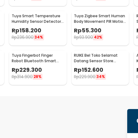
Tuya Smart Temperature
Tuya Zigbee Smart Human
y
Humidity Sensor Detector
Body Movement PIR Motion
-
WiFi - LTH01-W
Sensor Detector - ZB-
Rp
158.200
Rp
55.300
PL/ZB-P
Rp
236.900
Rp
93.900
34%
42%
Tuya Fingerbot Finger
RUIKE Bel Toko Selamat
Robot Bluetooth Smart
Datang Sensor Store
Home Voice Control - N-1
Welcome Wireless Infrared
Rp
229.300
Rp
152.600
- M7-P827
Rp
314.900
Rp
229.900
28%
34%