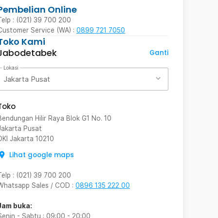
Pembelian Online
Telp : (021) 39 700 200
Customer Service (WA) :
0899 721 7050
Toko Kami
Jabodetabek
Ganti
Lokasi
Jakarta Pusat
Toko
Bendungan Hilir Raya Blok G1 No. 10
Jakarta Pusat
DKI Jakarta
10210
Lihat google maps
Telp
:
(021) 39 700 200
Whatsapp Sales / COD
:
0896 135 222 00
Jam buka:
Senin - Sabtu
:
09:00
-
20:00