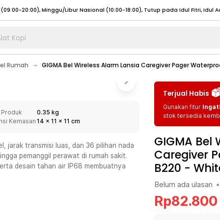
lat Kopi
umat (07:00 - 20:00), Sabtu - Minggu (08:00 - 20:00), Tutup pada Idul Fitri
Sele
Bel Rumah
GIGMA Bel Wireless Alarm Lansia Caregiver Pager Waterpro
:00 - 20:00), Sabtu - Minggu/ Libur Nasional (08:00 - 17:00)
Selengkapnya
:00 - 20:00), Sabtu - Minggu/ Libur Nasional (08:00 - 17:00)
Selengkapnya
Terjual Habis
 (09:00-20:00), Minggu/Libur Nasional (12:00-20:00), Tutup pada Idul Fitri
Sele
Gunakan fitur
Ingat
 Produk
0.35 kg
 (09:00-20:00), Minggu/Libur Nasional (12:00-20:00), Tutup pada Idul Fitri
Sele
stok tersedia kemba
nsi Kemasan
14
x
11
x
11
cm
GIGMA Bel W
, jarak transmisi luas, dan 36 pilihan nada
Caregiver P
hingga pemanggil perawat di rumah sakit.
B220
-
Whit
 serta desain tahan air IP68 membuatnya
umat (07:00 - 20:00), Sabtu - Minggu (08:00 - 20:00), Tutup pada Idul Fitri
Sele
Belum ada ulasan
•
:00 - 20:00), Sabtu - Minggu/ Libur Nasional (08:00 - 17:00)
Selengkapnya
Rp
82.800
:00 - 20:00), Sabtu - Minggu/ Libur Nasional (08:00 - 17:00)
Selengkapnya