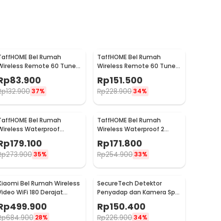
TaffHOME Bel Rumah
TaffHOME Bel Rumah
Wireless Remote 60 Tunes
Wireless Remote 60 Tune 2
with Receiver Doorbell - A10
PCS Receiver Doorbell -
Rp
83.900
Rp
151.500
A10-2
Rp
132.900
Rp
228.900
37%
34%
TaffHOME Bel Rumah
TaffHOME Bel Rumah
Wireless Waterproof
Wireless Waterproof 2
Transmitter Receiver
Transmitter Doorbell -
Rp
179.100
Rp
171.800
Doorbell - H10
A10BB
Rp
273.900
Rp
254.900
35%
33%
Xiaomi Bel Rumah Wireless
SecureTech Detektor
Video WiFi 180 Derajat
Penyadap dan Kamera Spy
Doorbell - MJML05-FJ
Hidden Camera Bug
Rp
499.900
Rp
150.400
Detector - X13
Rp
684.900
Rp
226.900
28%
34%