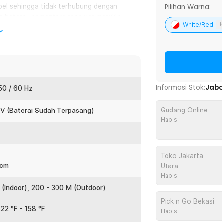
Pilihan Warna:
bel sehingga tidak terhubung dengan
baterai, sementara receiver memiliki
White/Red
 transmisinya 20-50 M di dalam ruangan
bisa memilih nada panjang berupa lagu
rdapat 36 pilihan nada untuk bel rumah
Informasi Stok:
Jab
 50 / 60 Hz
Gudang Online
 V (Baterai Sudah Terpasang)
tolong bagi pasien rumah sakit atau
Habis
pun akan segera datang berkat bel
i bel pintu tanda kedatangan tamu. Uniknya
 saling terhubung. Detail cara
Toko Jakarta
 cm
Utara
Habis
ing kasur, pintu, hingga kamar mandi.
M (Indoor), 200 - 300 M (Outdoor)
ekan kapan saja Anda membutuhkannya
Pick n Go Bekasi
ga pasien dapat memanggil perawat
22 °F - 158 °F
Habis