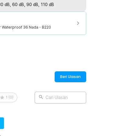
30 dB, 60 dB, 90 dB, 110 dB
P68 untuk memberikan perlindungan
buat bel nirkabel cocok ditempatkan di
rusak karena terpapar air.
r Waterproof 36 Nada - B220
:
Beri Ulasan
1
(
0
)
Cari Ulasan