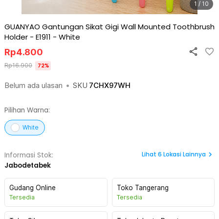
1 / 10
GUANYAO Gantungan Sikat Gigi Wall Mounted Toothbrush
Holder - E1911
-
White
Rp
4.800
Rp
16.900
72
%
Belum ada ulasan
•
SKU
7CHX97WH
Pilihan Warna:
White
Lihat
6
Lokasi Lainnya
Informasi Stok:
Jabodetabek
Gudang Online
Toko Tangerang
Tersedia
Tersedia