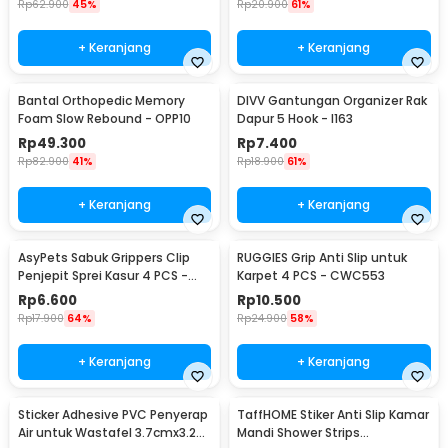
Rp
62.900
45%
Rp
20.900
61%
+ Keranjang
+ Keranjang
Bantal Orthopedic Memory
DIVV Gantungan Organizer Rak
Foam Slow Rebound - OPP10
Dapur 5 Hook - I163
Rp
49.300
Rp
7.400
Rp
82.900
41%
Rp
18.900
61%
+ Keranjang
+ Keranjang
AsyPets Sabuk Grippers Clip
RUGGIES Grip Anti Slip untuk
Penjepit Sprei Kasur 4 PCS -
Karpet 4 PCS - CWC553
PJP4
Rp
6.600
Rp
10.500
Rp
17.900
64%
Rp
24.900
58%
+ Keranjang
+ Keranjang
Sticker Adhesive PVC Penyerap
TaffHOME Stiker Anti Slip Kamar
Air untuk Wastafel 3.7cmx3.2M
Mandi Shower Strips