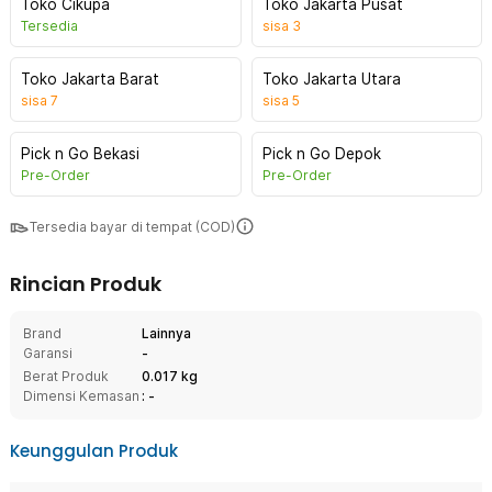
Toko Cikupa
Toko Jakarta Pusat
Tersedia
sisa
3
Toko Jakarta Barat
Toko Jakarta Utara
sisa
7
sisa
5
Pick n Go Bekasi
Pick n Go Depok
Pre-Order
Pre-Order
Tersedia bayar di tempat (COD)
Rincian Produk
Brand
Lainnya
Garansi
-
Berat Produk
0.017 kg
Dimensi Kemasan
: -
Keunggulan Produk