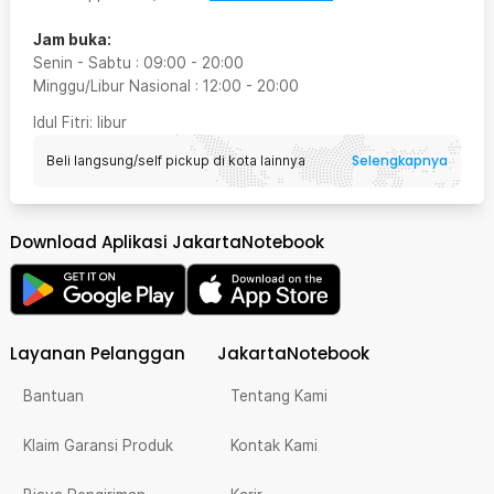
Jam buka:
Senin - Sabtu
:
09:00
-
20:00
Minggu/Libur Nasional
:
12:00
-
20:00
Idul Fitri
: libur
Selengkapnya
Beli langsung/self pickup di kota lainnya
Download Aplikasi JakartaNotebook
Layanan Pelanggan
JakartaNotebook
Bantuan
Tentang Kami
Klaim Garansi Produk
Kontak Kami