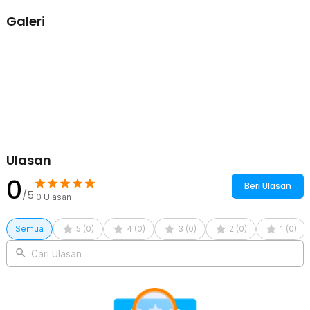
dengan gantungan berbahan metal.
Galeri
Mudah Dipasang
Cara pasang rak sikat gigi ini sangatlah mudah. Anda tak
memerlukan sekrup dan baut yang merusak tembok Anda.
Gantungan ini sudah dilengkapi suction cup yang akan menempel
pada tembok Anda secara kuat.
Kelengkapan Produk
Rincian yang Anda dapatkan untuk pembelian produk ini:
1 x GUANYAO Gantungan Sikat Gigi Wall Mounted Toothbrush
Holder - E1911
Ulasan
0
Beri Ulasan
/5
0
Ulasan
Semua
5
(
0
)
4
(
0
)
3
(
0
)
2
(
0
)
1
(
0
)
Cari Ulasan