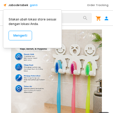
Jabodetabek
ganti
Order Tracking
Alat Kopi
Silakan ubah lokasi store sesuai
dengan lokasi Anda.
Mengerti