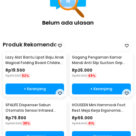
Belum ada ulasan
Produk Rekomendasi
Lazy Alat Bantu Lipat Baju Anak
Gagang Pengaman Kamar
Magical Folding Board Children
Mandi Anti Slip Suction Grip
Cloth - 002
Handle Safety - SG-188
Rp
19.500
Rp
26.000
Rp
39.900
52%
Rp
49.900
48%
+ Keranjang
+ Keranjang
SPALIFE Dispenser Sabun
HOUSEEN Mini Hammock Foot
Otomatis Sensor Infrared
Rest Meja Kerja Ergonomis
Stainless Steel 250ml - AD-03
Sandaran Kaki
Rp
79.800
Rp
56.000
Rp
126.900
38%
Rp
94.900
41%