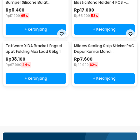
Bumper Silicone Bulat
Elastic Band Holder 4 PCS -
Hemispherical 100 PCS - FZL10
200TC
Rp
6.400
Rp
17.000
Rp
17.900
65%
Rp
35.900
53%
+ Keranjang
+ Keranjang
Taffware XIDA Bracket Engsel
Mildew Sealing Strip Sticker PVC
Lipat Folding Max Load 65kg 14
Dapur Kamar Mandi
Inch 2 PCS - JM007
3.7cmx3.2M
Rp
38.100
Rp
7.600
Rp
67.900
44%
Rp
19.900
62%
+ Keranjang
+ Keranjang
Beli Sekarang