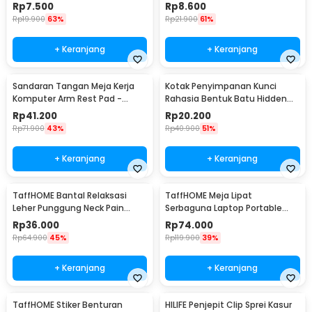
- CN1222
20x380mm 6 PCS - TT-19
Rp
7.500
Rp
8.600
Rp
19.900
63%
Rp
21.900
61%
+ Keranjang
+ Keranjang
Sandaran Tangan Meja Kerja
Kotak Penyimpanan Kunci
Komputer Arm Rest Pad -
Rahasia Bentuk Batu Hidden
91526
Key Box - B0521
Rp
41.200
Rp
20.200
Rp
71.900
43%
Rp
40.900
51%
+ Keranjang
+ Keranjang
TaffHOME Bantal Relaksasi
TaffHOME Meja Lipat
Leher Punggung Neck Pain
Serbaguna Laptop Portable
Relief - HBF001
Desk Minimalist Design - BO60
Rp
36.000
Rp
74.000
Rp
64.900
45%
Rp
119.900
39%
+ Keranjang
+ Keranjang
TaffHOME Stiker Benturan
HILIFE Penjepit Clip Sprei Kasur