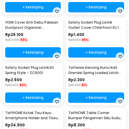
+ Keranjang
+ Keranjang
YIXIN Cover Anti Debu Pakaian
Safety Socket Plug Listrik
Dustproof Organizer
Outlet Cover Child Proof EU 1
60x30x110cm - PEVA
PCS
Rp
26.100
Rp
1.400
Rp
57.900
55%
Rp
8.900
85%
+ Keranjang
+ Keranjang
Safety Socket Plug Listrik EU
Taffware Kancing Kunci Kait
Spring Style - ZC6001
Grendel Spring Loaded Latch
Catch Hasp - KAK-J107
Rp
2.600
Rp
2.300
Rp
12.900
80%
Rp
11.900
81%
+ Keranjang
+ Keranjang
TaffHOME Kotak Tisu Kayu
TaffHOME Table Corner
Smartphone Holder and Tissue
Bumper Pengaman Siku Sudut
Box - ZJ05
Meja Silicone 10 PCS - FY21
Rp
34.900
Rp
8.300