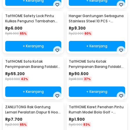
+ Keranjang
+ Keranjang
TaffHOME Safety Lock Pintu
Hanger Gantungan Serbaguna
Kulkas Pengunci Tambahan
Stainless Steel 10 PCS -
Tempel - S1843
M127105
Rp
6.000
Rp
9.300
Rp
16.900
65%
Rp
22.900
60%
+ Keranjang
+ Keranjang
TaffHOME Sofa Kotak
TaffHOME Sofa Kotak
Penyimpanan Barang Foldable
Penyimpanan Barang Foldable
Storage Box 30x30x30cm - L170
Storage Box 48x30x30cm - L170
Rp
55.200
Rp
90.600
Rp
93.900
42%
Rp
141.900
37%
+ Keranjang
+ Keranjang
ZANLUTONG Rak Gantung
TaffHOME Karet Penahan Pintu
Lemari Peralatan Dapur 6 Hook
Rumah Model Bola Golf -
Besi - 2137
HDS209
Rp
7.700
Rp
1.900
Rp
21.900
65%
Rp
10.900
83%