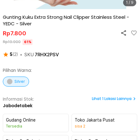
1 / 9
Gunting Kuku Extra Strong Nail Clipper Stainless Steel -
YEDC
-
Silver
Rp
7.800
Rp
19.900
61
%
•
SKU
7RHX2PSV
5
(
2
)
Pilihan Warna:
Silver
Lihat
1
Lokasi Lainnya
Informasi Stok:
Jabodetabek
Gudang Online
Toko Jakarta Pusat
Tersedia
sisa
2