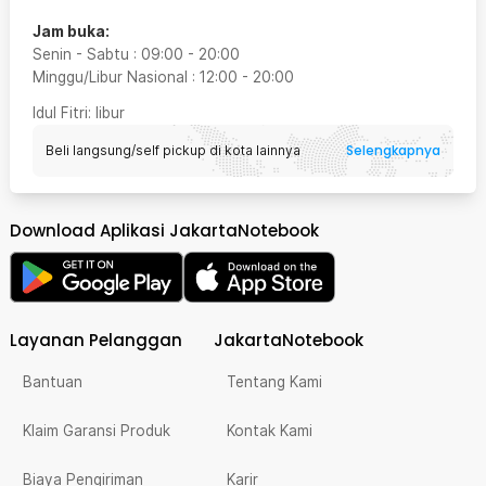
Jam buka:
Senin - Sabtu
:
09:00
-
20:00
Minggu/Libur Nasional
:
12:00
-
20:00
Idul Fitri
: libur
Selengkapnya
Beli langsung/self pickup di kota lainnya
Download Aplikasi JakartaNotebook
Layanan Pelanggan
JakartaNotebook
Bantuan
Tentang Kami
Klaim Garansi Produk
Kontak Kami
Biaya Pengiriman
Karir