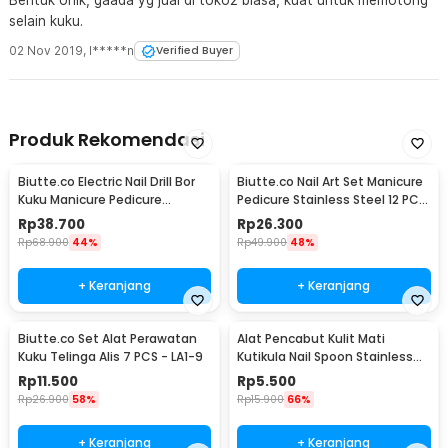
Bentuk Unik, gaada yg jual di toko2 biasa, kuat untuk memotong
selain kuku.
02 Nov 2019
,
l*****n
Verified Buyer
Produk Rekomendasi
Biutte.co Electric Nail Drill Bor
Biutte.co Nail Art Set Manicure
Kuku Manicure Pedicure
Pedicure Stainless Steel 12 PCS
20000RPM - JMD-100
- 012A
Rp
38.700
Rp
26.300
Rp
68.900
44%
Rp
49.900
48%
+ Keranjang
+ Keranjang
Biutte.co Set Alat Perawatan
Alat Pencabut Kulit Mati
Kuku Telinga Alis 7 PCS - LA1-9
Kutikula Nail Spoon Stainless
Steel
Rp
11.500
Rp
5.500
Rp
26.900
58%
Rp
15.900
66%
+ Keranjang
+ Keranjang