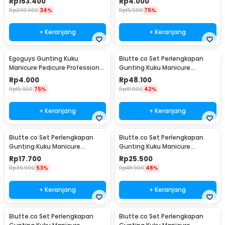
Rp
153.400
Rp
4.000
Rp
230.900
34%
Rp
15.900
75%
+ Keranjang
+ Keranjang
Egoguys Gunting Kuku
Biutte.co Set Perlengkapan
Manicure Pedicure Professional
Gunting Kuku Manicure
Stainless Steel - NT97
Pedicure Nail Clipper 18 PCS -
Rp
4.000
Rp
48.100
S0M020
Rp
15.900
75%
Rp
81.900
42%
+ Keranjang
+ Keranjang
Biutte.co Set Perlengkapan
Biutte.co Set Perlengkapan
Gunting Kuku Manicure
Gunting Kuku Manicure
Pedicure Nail Clipper 7 PCS -
Pedicure Nail Clipper 10 PCS -
Rp
17.700
Rp
25.500
S0M020
S0M020
Rp
36.900
53%
Rp
48.900
48%
+ Keranjang
+ Keranjang
Biutte.co Set Perlengkapan
Biutte.co Set Perlengkapan