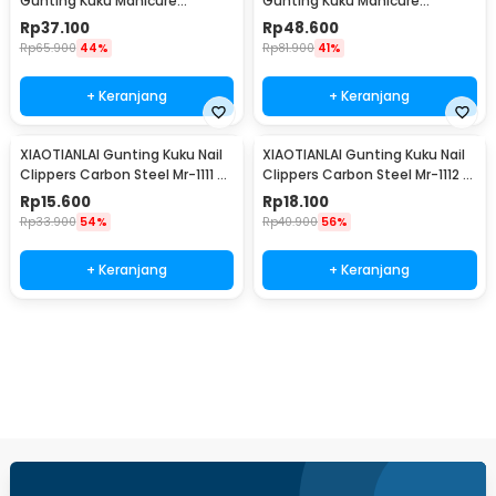
Gunting Kuku Manicure
Gunting Kuku Manicure
Pedicure Nail Clipper 12 PCS -
Pedicure Nail Clipper 16 PCS -
Rp
37.100
Rp
48.600
S0M020
S0M020
Rp
65.900
44%
Rp
81.900
41%
+ Keranjang
+ Keranjang
XIAOTIANLAI Gunting Kuku Nail
XIAOTIANLAI Gunting Kuku Nail
Clippers Carbon Steel Mr-1111 -
Clippers Carbon Steel Mr-1112 -
XGK
XGK
Rp
15.600
Rp
18.100
Rp
33.900
54%
Rp
40.900
56%
+ Keranjang
+ Keranjang
Beli Sekarang