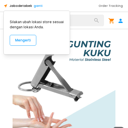
Jabodetabek
ganti
Order Tracking
Alat Kopi
Silakan ubah lokasi store sesuai
dengan lokasi Anda.
Mengerti