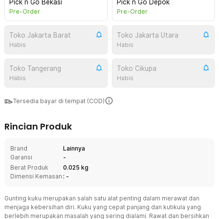
Pick n Go Bekasi
Pick n Go Depok
Pre-Order
Pre-Order
Toko Jakarta Barat
Toko Jakarta Utara
Habis
Habis
Toko Tangerang
Toko Cikupa
Habis
Habis
Tersedia bayar di tempat (COD)
Rincian Produk
Brand
Lainnya
Garansi
-
Berat Produk
0.025 kg
Dimensi Kemasan
: -
Gunting kuku merupakan salah satu alat penting dalam merawat dan
menjaga kebersihan diri. Kuku yang cepat panjang dan kutikula yang
berlebih merupakan masalah yang sering dialami. Rawat dan bersihkan