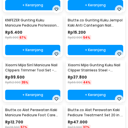
+ Keranjang
+ Keranjang
KNIFEZER Gunting Kuku
Biutte.co Gunting Kuku Jempol
Manicure Pedicure Professional
Kaki Anti Cantengan Nail
Stainless Steel - Y-02ZJQ
Clipper - MZ-020
Rp
5.400
Rp
15.200
Rp
15.900
67%
Rp
32.900
54%
+ Keranjang
+ Keranjang
Xiaomi Mijia 5in1 Manicure Nail
Xiaomi Mijia Gunting Kuku Nail
Clippers Trimmer Tool Set -
Clipper Stainless Steel -
MJZJD002QW
MJZJD001QW
Rp
99.600
Rp
37.800
Rp
152.900
35%
Rp
66.900
44%
+ Keranjang
+ Keranjang
Biutte.co Alat Perawatan Kaki
Biutte.co Alat Perawatan Kaki
Manicure Pedicure Foot Care
Pedicure Treatment Set 20 in 1
8in1 - IN1807
- GR5663
Rp
12.700
Rp
47.000
Rp
28.900
57%
Rp
73.900
37%