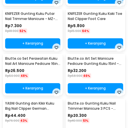
KNIFEZER Gunting Kuku Putar
KNIFEZER Gunting Kuku Kaki Toe
Nail Trimmer Manicure - MZ-
Nail Clipper Foot Care
017
Rp
7.300
Rp
5.800
Rp
18.900
62%
Rp
15.900
64%
+ Keranjang
+ Keranjang
Biutte.co Set Perawatan Kuku
Biutte.co Art Set Manicure
Nail Art Manicure Pedicure 16in1
Pedicure Gunting Kuku 15in1 -
- MJ1096-01
MR-6103
Rp
26.500
Rp
32.200
Rp
50.900
48%
Rp
58.900
46%
+ Keranjang
+ Keranjang
YASNI Gunting dan Kikir Kuku
Biutte.co Gunting Kuku Nail
Big Nail Clipper German
Trimmer Manicure 3 PCS -
Stainless Steel - J0087
SFZ2748
Rp
44.400
Rp
20.300
Rp
76.900
43%
Rp
40.900
51%