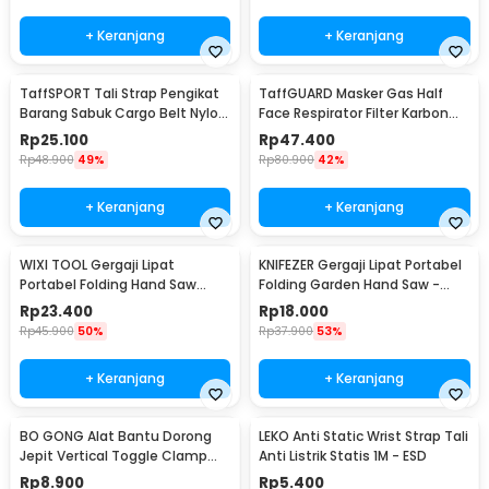
+ Keranjang
+ Keranjang
TaffSPORT Tali Strap Pengikat
TaffGUARD Masker Gas Half
Barang Sabuk Cargo Belt Nylon
Face Respirator Filter Karbon
5M - XR2
Aktif KN95 - 6200
Rp
25.100
Rp
47.400
Rp
48.900
49%
Rp
80.900
42%
+ Keranjang
+ Keranjang
WIXI TOOL Gergaji Lipat
KNIFEZER Gergaji Lipat Portabel
Portabel Folding Hand Saw
Folding Garden Hand Saw -
39cm - JSZ-002
LA145
Rp
23.400
Rp
18.000
Rp
45.900
50%
Rp
37.900
53%
+ Keranjang
+ Keranjang
BO GONG Alat Bantu Dorong
LEKO Anti Static Wrist Strap Tali
Jepit Vertical Toggle Clamp
Anti Listrik Statis 1M - ESD
Hold Down Handle - GH-13009
Rp
8.900
Rp
5.400