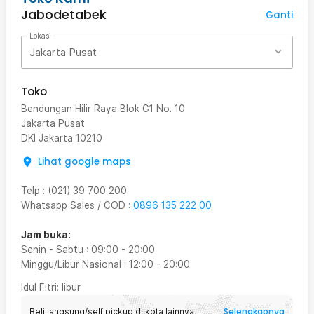
Jabodetabek
Ganti
Lokasi
Jakarta Pusat
Toko
Bendungan Hilir Raya Blok G1 No. 10
Jakarta Pusat
DKI Jakarta
10210
Lihat google maps
Telp
:
(021) 39 700 200
Whatsapp Sales / COD
:
0896 135 222 00
Jam buka:
Senin - Sabtu
:
09:00
-
20:00
Minggu/Libur Nasional
:
12:00
-
20:00
Idul Fitri
: libur
Selengkapnya
Beli langsung/self pickup di kota lainnya