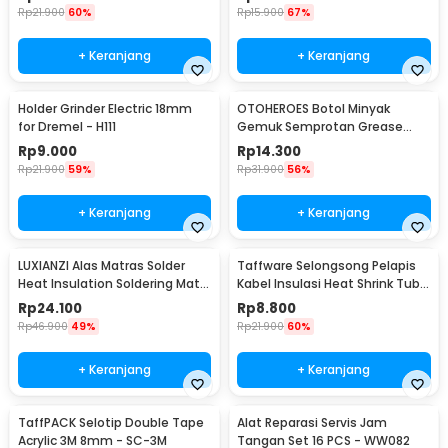
Rp
21.900
60%
Rp
15.900
67%
+ Keranjang
+ Keranjang
Holder Grinder Electric 18mm
OTOHEROES Botol Minyak
for Dremel - H111
Gemuk Semprotan Grease
Gun 250ml - Q001
Rp
9.000
Rp
14.300
Rp
21.900
59%
Rp
31.900
56%
+ Keranjang
+ Keranjang
LUXIANZI Alas Matras Solder
Taffware Selongsong Pelapis
Heat Insulation Soldering Mat
Kabel Insulasi Heat Shrink Tube
340x230mm - S-120B
127 PCS - RSG-AHZ
Rp
24.100
Rp
8.800
Rp
46.900
49%
Rp
21.900
60%
+ Keranjang
+ Keranjang
TaffPACK Selotip Double Tape
Alat Reparasi Servis Jam
Acrylic 3M 8mm - SC-3M
Tangan Set 16 PCS - WW082