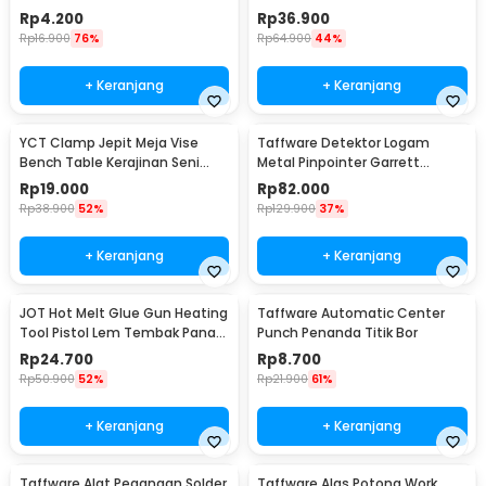
Rp
4.200
Rp
36.900
Rp
16.900
76%
Rp
64.900
44%
+ Keranjang
+ Keranjang
YCT Clamp Jepit Meja Vise
Taffware Detektor Logam
Bench Table Kerajinan Seni
Metal Pinpointer Garrett
Perhiasan 25mm - QST
Waterproof - 1166000
Rp
19.000
Rp
82.000
Rp
38.900
52%
Rp
129.900
37%
+ Keranjang
+ Keranjang
JOT Hot Melt Glue Gun Heating
Taffware Automatic Center
Tool Pistol Lem Tembak Panas
Punch Penanda Titik Bor
20W - QT-302
Rp
24.700
Rp
8.700
Rp
50.900
52%
Rp
21.900
61%
+ Keranjang
+ Keranjang
Taffware Alat Pegangan Solder
Taffware Alas Potong Work