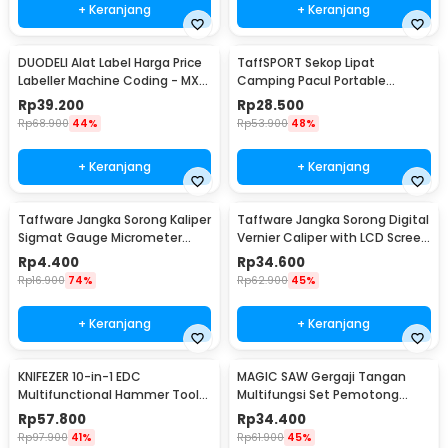
Kelengkapan Produk
+ Keranjang
+ Keranjang
Rincian yang Anda dapatkan untuk pembelian produk ini:
1 x HAFINE Lakban Velcro Hook and Loop Magic Nylon Tape
DUODELI Alat Label Harga Price
TaffSPORT Sekop Lipat
Nylon Perekat - ZNK100
Labeller Machine Coding - MX-
Camping Pacul Portable
5500
Tactical Survival 40cm - 101
Rp
39.200
Rp
28.500
Rp
68.900
44%
Rp
53.900
48%
+ Keranjang
+ Keranjang
Taffware Jangka Sorong Kaliper
Taffware Jangka Sorong Digital
Sigmat Gauge Micrometer
Vernier Caliper with LCD Screen
150mm - QST-600
150mm - JIGO-150
Rp
4.400
Rp
34.600
Rp
16.900
74%
Rp
62.900
45%
+ Keranjang
+ Keranjang
KNIFEZER 10-in-1 EDC
MAGIC SAW Gergaji Tangan
Multifunctional Hammer Tool
Multifungsi Set Pemotong
for Camping Survival - WL-
Kayu Besi
Rp
57.800
Rp
34.400
9003
Rp
97.900
41%
Rp
61.900
45%