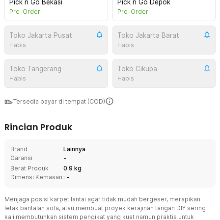
Pick n Go Bekasi
Pick n Go Depok
Pre-Order
Pre-Order
Toko Jakarta Pusat
Toko Jakarta Barat
Habis
Habis
Toko Tangerang
Toko Cikupa
Habis
Habis
Tersedia bayar di tempat (COD)
Rincian Produk
Brand
Lainnya
Garansi
-
Berat Produk
0.9 kg
Dimensi Kemasan
: -
Menjaga posisi karpet lantai agar tidak mudah bergeser, merapikan
letak bantalan sofa, atau membuat proyek kerajinan tangan DIY sering
kali membutuhkan sistem pengikat yang kuat namun praktis untuk