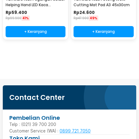
Helping Hand LED Kaca
Cutting Mat Pad A3 45x30cm
Pembesar 3.5X - TE-801
Rp
59.400
Rp
24.600
Rp
99.900
41%
Rp
47.900
49%
+ Keranjang
+ Keranjang
Beli Sekarang
Contact Center
Pembelian Online
Telp : (021) 39 700 200
Customer Service (WA) :
0899 721 7050
Toko Kami