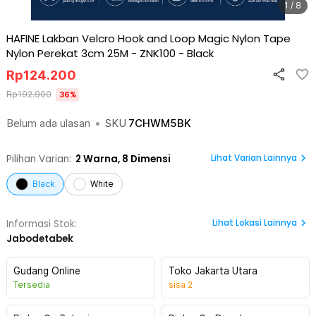
1 / 8
HAFINE Lakban Velcro Hook and Loop Magic Nylon Tape
Nylon Perekat 3cm 25M - ZNK100
-
Black
Rp
124.200
Rp
192.900
36
%
Belum ada ulasan
•
SKU
7CHWM5BK
Lihat Varian Lainnya
Pilihan Varian:
2
Warna,
8 Dimensi
Black
White
Lihat
Lokasi Lainnya
Informasi Stok:
Jabodetabek
Gudang Online
Toko Jakarta Utara
Tersedia
sisa
2