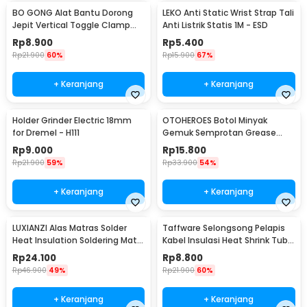
BO GONG Alat Bantu Dorong
LEKO Anti Static Wrist Strap Tali
Jepit Vertical Toggle Clamp
Anti Listrik Statis 1M - ESD
Hold Down Handle - GH-13009
Rp
8.900
Rp
5.400
Rp
21.900
60%
Rp
15.900
67%
+ Keranjang
+ Keranjang
Holder Grinder Electric 18mm
OTOHEROES Botol Minyak
for Dremel - H111
Gemuk Semprotan Grease
Gun 250ml - Q001
Rp
9.000
Rp
15.800
Rp
21.900
59%
Rp
33.900
54%
+ Keranjang
+ Keranjang
LUXIANZI Alas Matras Solder
Taffware Selongsong Pelapis
Heat Insulation Soldering Mat
Kabel Insulasi Heat Shrink Tube
340x230mm - S-120B
127 PCS - RSG-AHZ
Rp
24.100
Rp
8.800
Rp
46.900
49%
Rp
21.900
60%
+ Keranjang
+ Keranjang