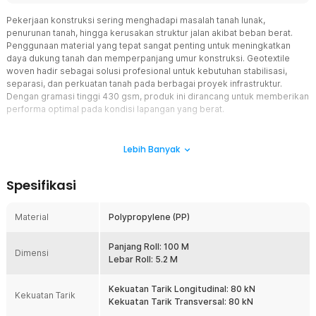
Pekerjaan konstruksi sering menghadapi masalah tanah lunak,
penurunan tanah, hingga kerusakan struktur jalan akibat beban berat.
Penggunaan material yang tepat sangat penting untuk meningkatkan
daya dukung tanah dan memperpanjang umur konstruksi. Geotextile
woven hadir sebagai solusi profesional untuk kebutuhan stabilisasi,
separasi, dan perkuatan tanah pada berbagai proyek infrastruktur.
Dengan gramasi tinggi 430 gsm, produk ini dirancang untuk memberikan
performa optimal pada kondisi lapangan yang berat.
Fitur
Lebih Banyak
Fungsi Separasi dan Stabilisasi Tanah
Geotextile woven berfungsi sebagai lapisan pemisah antara tanah
Spesifikasi
dasar dan material agregat. Fungsi ini membantu mencegah
pencampuran material sehingga kualitas lapisan konstruksi tetap
terjaga. Selain itu, geotekstil juga meningkatkan stabilitas tanah
Material
Polypropylene (PP)
pada area dengan kondisi tanah lunak.
Kekuatan Tarik Tinggi 80/80 kN
Panjang Roll: 100 M
Dimensi
Geotextile woven memiliki kekuatan tarik longitudinal dan
Lebar Roll: 5.2 M
transversal sebesar 80/80 kN sehingga mampu menahan beban
tinggi secara efektif. Struktur anyaman yang kuat membantu
Kekuatan Tarik Longitudinal: 80 kN
Kekuatan Tarik
mendistribusikan tekanan secara merata pada area konstruksi. Hal
Kekuatan Tarik Transversal: 80 kN
ini sangat penting untuk mengurangi risiko penurunan tanah dan