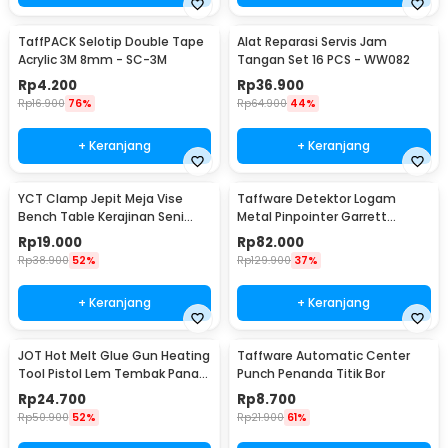
TaffPACK Selotip Double Tape
Alat Reparasi Servis Jam
Acrylic 3M 8mm - SC-3M
Tangan Set 16 PCS - WW082
Rp
4.200
Rp
36.900
Rp
16.900
76%
Rp
64.900
44%
+ Keranjang
+ Keranjang
YCT Clamp Jepit Meja Vise
Taffware Detektor Logam
Bench Table Kerajinan Seni
Metal Pinpointer Garrett
Perhiasan 25mm - QST
Waterproof - 1166000
Rp
19.000
Rp
82.000
Rp
38.900
52%
Rp
129.900
37%
+ Keranjang
+ Keranjang
JOT Hot Melt Glue Gun Heating
Taffware Automatic Center
Tool Pistol Lem Tembak Panas
Punch Penanda Titik Bor
20W - QT-302
Rp
24.700
Rp
8.700
Rp
50.900
52%
Rp
21.900
61%