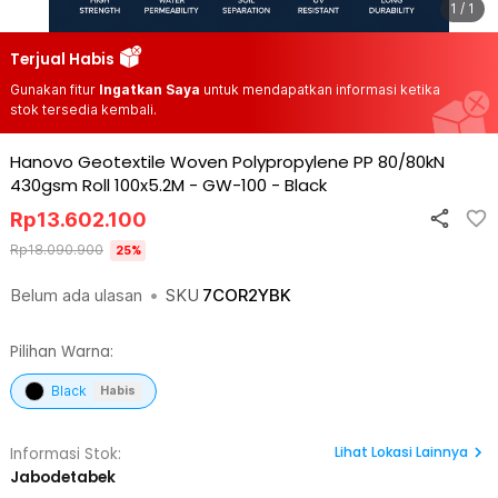
1 / 1
Terjual Habis
Gunakan fitur
Ingatkan Saya
untuk mendapatkan informasi ketika
stok tersedia kembali.
Hanovo Geotextile Woven Polypropylene PP 80/80kN
430gsm Roll 100x5.2M - GW-100
-
Black
Rp
13.602.100
Rp
18.090.900
25
%
Belum ada ulasan
•
SKU
7COR2YBK
Pilihan Warna:
Black
Habis
Lihat
Lokasi Lainnya
Informasi Stok:
Jabodetabek