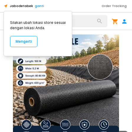
Jabodetabek
ganti
Order Tracking
Alat Kopi
Silakan ubah lokasi store sesuai
dengan lokasi Anda.
Mengerti