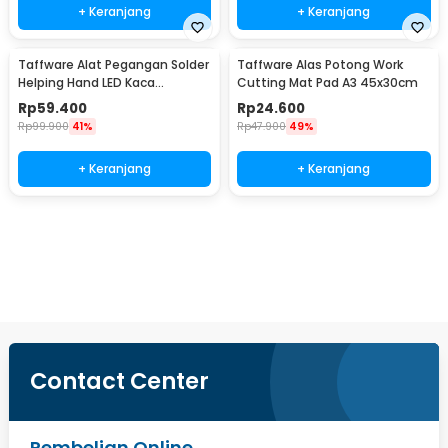
+ Keranjang
+ Keranjang
Taffware Alat Pegangan Solder
Taffware Alas Potong Work
Helping Hand LED Kaca
Cutting Mat Pad A3 45x30cm
Pembesar 3.5X - TE-801
Rp
59.400
Rp
24.600
Rp
99.900
41%
Rp
47.900
49%
+ Keranjang
+ Keranjang
Ingatkan Saya
Contact Center
Pembelian Online