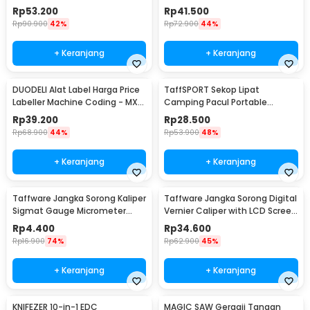
Outdoor Survival - JT21
12.7mm - TDT25
Rp
53.200
Rp
41.500
Rp
90.900
42%
Rp
72.900
44%
+ Keranjang
+ Keranjang
DUODELI Alat Label Harga Price
TaffSPORT Sekop Lipat
Labeller Machine Coding - MX-
Camping Pacul Portable
5500
Tactical Survival 40cm - 101
Rp
39.200
Rp
28.500
Rp
68.900
44%
Rp
53.900
48%
+ Keranjang
+ Keranjang
Taffware Jangka Sorong Kaliper
Taffware Jangka Sorong Digital
Sigmat Gauge Micrometer
Vernier Caliper with LCD Screen
150mm - QST-600
150mm - JIGO-150
Rp
4.400
Rp
34.600
Rp
16.900
74%
Rp
62.900
45%
+ Keranjang
+ Keranjang
KNIFEZER 10-in-1 EDC
MAGIC SAW Gergaji Tangan