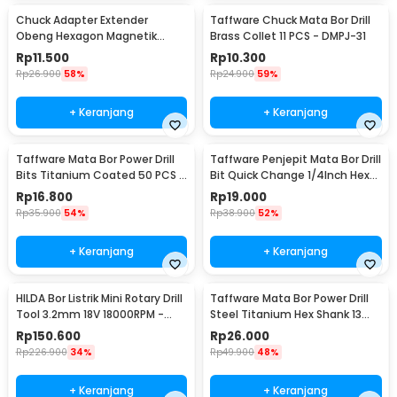
Chuck Adapter Extender
Taffware Chuck Mata Bor Drill
Obeng Hexagon Magnetik
Brass Collet 11 PCS - DMPJ-31
Shank 1/4 Inch
Rp
11.500
Rp
10.300
Rp
26.900
58%
Rp
24.900
59%
+ Keranjang
+ Keranjang
Taffware Mata Bor Power Drill
Taffware Penjepit Mata Bor Drill
Bits Titanium Coated 50 PCS -
Bit Quick Change 1/4Inch Hex
DW1361
Shank - 2054A
Rp
16.800
Rp
19.000
Rp
35.900
54%
Rp
38.900
52%
+ Keranjang
+ Keranjang
HILDA Bor Listrik Mini Rotary Drill
Taffware Mata Bor Power Drill
Tool 3.2mm 18V 18000RPM -
Steel Titanium Hex Shank 13
JD5202
PCS - SV-VDB13
Rp
150.600
Rp
26.000
Rp
226.900
34%
Rp
49.900
48%
+ Keranjang
+ Keranjang