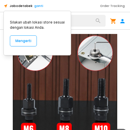
Jabodetabek
ganti
Order Tracking
Alat Kopi
Silakan ubah lokasi store sesuai
dengan lokasi Anda.
Mengerti