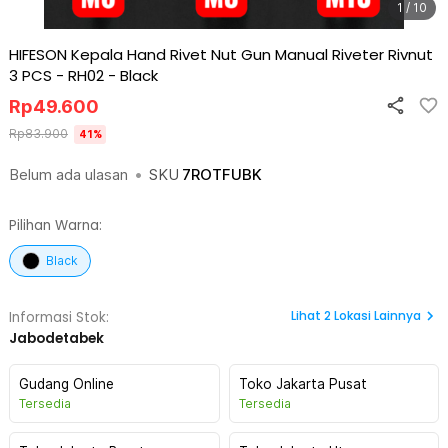
1 / 10
HIFESON Kepala Hand Rivet Nut Gun Manual Riveter Rivnut
3 PCS - RH02
-
Black
Rp
49.600
Rp
83.900
41
%
Belum ada ulasan
•
SKU
7ROTFUBK
Pilihan Warna:
Black
Lihat
2
Lokasi Lainnya
Informasi Stok:
Jabodetabek
Gudang Online
Toko Jakarta Pusat
Tersedia
Tersedia