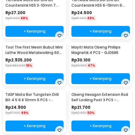
Countersink HSS 3-10mm 7
Countersink HSS 6-19mm 6
PCS - QST-K13
PCS - BT3
Rp
27.200
Rp
24.500
Rp
51.900
48%
Rp
47.900
49%
+ Keranjang
+ Keranjang
Tool The First Mesin Bubut Mini
Mayitr Mata Obeng Phillips
Lathe Wood Metalworking 60W
Magnetik 4 PCS - GJ0686
- TZ20002MG
Rp
2.935.200
Rp
30.100
Rp
3.483.900
16%
Rp
55.900
47%
+ Keranjang
+ Keranjang
TASP Mata Bor Tungsten Drill
Obeng Hexagon Extension Rod
Bit 4 5 6 8 10mm 5 PCS -
Self Locking Post 3 PCS -
MGDK002
HT43401-3P
Rp
24.900
Rp
21.700
Rp
47.900
49%
Rp
42.900
50%
+ Keranjang
+ Keranjang