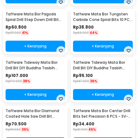
Taffware Mata Bor Pagoda
Taffware Mata Bor Tungsten
Spiral Drill Step Down Drill Bit
Carbide Cone Spiral Bits 10 PCS
Tipe 2 5 PCS - BIHH463A
- GJ0106
Rp
60.800
Rp
38.800
Rp
101.900
41%
Rp
68.900
44%
+ Keranjang
+ Keranjang
Taffware Tideway Mata Bor
Taffware Tideway Mata Bor
Drill Bit DIY Buddha Tasbih
Drill Bit DIY Buddha Tasbih
Beads 2mm 2 PCS 8mm
Beads 2mm 2 PCS 12mm
Rp
107.000
Rp
95.100
Rp
170.900
38%
Rp
147.900
36%
+ Keranjang
+ Keranjang
Taffware Mata Bor Diamond
Taffware Mata Bor Center Drill
Coated Hole Saw Drill Bit
Bits Set Precision 6 PCS - SV-
6mm-50mm 15 PCS - GJ0105
VDB25
Rp
70.500
Rp
34.400
Rp
114.900
39%
Rp
61.900
45%