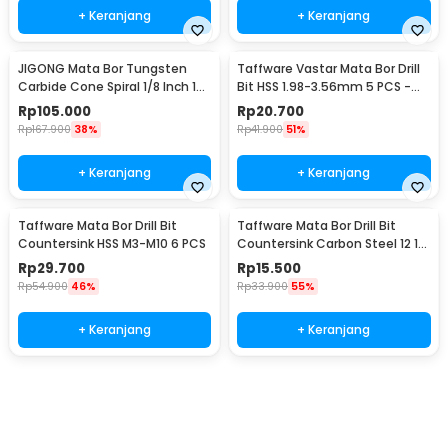
+ Keranjang
+ Keranjang
JIGONG Mata Bor Tungsten
Taffware Vastar Mata Bor Drill
Carbide Cone Spiral 1/8 Inch 10
Bit HSS 1.98-3.56mm 5 PCS -
PCS - JG8
SV-VDB26
Rp
105.000
Rp
20.700
Rp
167.900
38%
Rp
41.900
51%
+ Keranjang
+ Keranjang
Taffware Mata Bor Drill Bit
Taffware Mata Bor Drill Bit
Countersink HSS M3-M10 6 PCS
Countersink Carbon Steel 12 16
19mm 3 PCS
Rp
29.700
Rp
15.500
Rp
54.900
46%
Rp
33.900
55%
+ Keranjang
+ Keranjang
Beli Sekarang