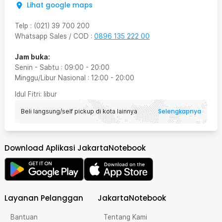
Lihat google maps
Telp
:
(021) 39 700 200
Whatsapp Sales / COD
:
0896 135 222 00
Jam buka:
Senin - Sabtu
:
09:00
-
20:00
Minggu/Libur Nasional
:
12:00
-
20:00
Idul Fitri
: libur
Selengkapnya
Beli langsung/self pickup di kota lainnya
Download Aplikasi JakartaNotebook
Layanan Pelanggan
JakartaNotebook
Bantuan
Tentang Kami