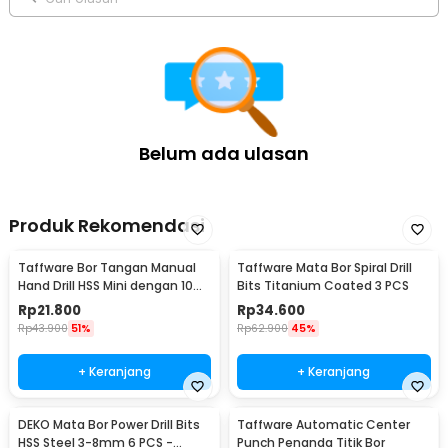
Belum ada ulasan
Produk Rekomendasi
Taffware Bor Tangan Manual
Taffware Mata Bor Spiral Drill
Hand Drill HSS Mini dengan 10
Bits Titanium Coated 3 PCS
Mata Bor - 3003
Rp
21.800
Rp
34.600
Rp
43.900
51%
Rp
62.900
45%
+ Keranjang
+ Keranjang
DEKO Mata Bor Power Drill Bits
Taffware Automatic Center
HSS Steel 3-8mm 6 PCS -
Punch Penanda Titik Bor