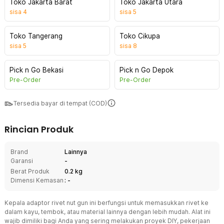
Toko Jakarta Barat
Toko Jakarta Utara
sisa
4
sisa
5
Toko Tangerang
Toko Cikupa
sisa
5
sisa
8
Pick n Go Bekasi
Pick n Go Depok
Pre-Order
Pre-Order
Tersedia bayar di tempat (COD)
Rincian Produk
Brand
Lainnya
Garansi
-
Berat Produk
0.2 kg
Dimensi Kemasan
: -
Kepala adaptor rivet nut gun ini berfungsi untuk memasukkan rivet ke
dalam kayu, tembok, atau material lainnya dengan lebih mudah. Alat ini
wajib dimiliki bagi Anda yang sering melakukan proyek DIY, pekerjaan