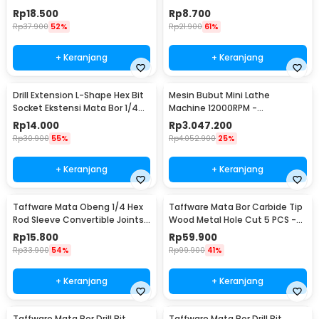
DW1369
Rp
18.500
Rp
8.700
Rp
37.900
52%
Rp
21.900
61%
+ Keranjang
+ Keranjang
Drill Extension L-Shape Hex Bit
Mesin Bubut Mini Lathe
Socket Ekstensi Mata Bor 1/4
Machine 12000RPM -
Inch - 105
TZ20002MR
Rp
14.000
Rp
3.047.200
Rp
30.900
55%
Rp
4.052.900
25%
+ Keranjang
+ Keranjang
Taffware Mata Obeng 1/4 Hex
Taffware Mata Bor Carbide Tip
Rod Sleeve Convertible Joints
Wood Metal Hole Cut 5 PCS -
8 PCS
EPC-PIT-20P
Rp
15.800
Rp
59.900
Rp
33.900
54%
Rp
99.900
41%
+ Keranjang
+ Keranjang
Taffware Mata Bor Drill Bit
Taffware Mata Bor Drill Bit