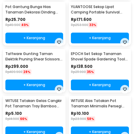
Pot Gantung Bunga Hias
YUANTOOSE Sekop Lipat
Tanaman Dekorasi Dinding
Camping Portable Survival
Vertical Garden 9 Slot - HY001-
Tactical Shovel 75cm - D14-10
Rp
25.700
Rp
171.600
GR-5
Rp
49.900
49%
Rp
253.900
33%
+ Keranjang
+ Keranjang
Taffware Gunting Taman
EPOCH Set Sekop Tanaman
Elektrik Pruning Shear Scissors
Shovel Spade Gardening Tools
48Vf 1500mAh - VIO48
10 PCS - LXY55
Rp
299.000
Rp
138.500
Rp
409.900
28%
Rp
211.900
35%
+ Keranjang
+ Keranjang
WITUSE Tatakan Gelas Cangkir
WITUSE Alas Tatakan Pot
Pot Tanaman Tray Bamboo
Tanaman Minimalis Persegi
Coaster 85mm - EQF301
Panjang Bamboo Tray
Rp
5.100
Rp
10.100
175x88x10mm - EQF301
Rp
14.900
66%
Rp
23.900
58%
+ Keranjang
+ Keranjang