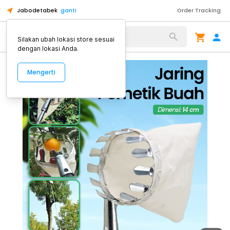
Jabodetabek
ganti
Order Tracking
Alat Kopi
Silakan ubah lokasi store sesuai
dengan lokasi Anda.
Mengerti