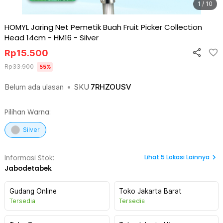
1 / 10
HOMYL Jaring Net Pemetik Buah Fruit Picker Collection
Head 14cm - HM16
-
Silver
Rp
15.500
Rp
33.900
55
%
Belum ada ulasan
•
SKU
7RHZOUSV
Pilihan Warna:
Silver
Lihat
5
Lokasi Lainnya
Informasi Stok:
Jabodetabek
Gudang Online
Toko Jakarta Barat
Tersedia
Tersedia