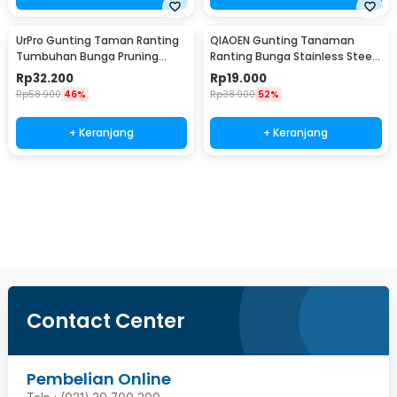
UrPro Gunting Taman Ranting
QIAOEN Gunting Tanaman
Tumbuhan Bunga Pruning
Ranting Bunga Stainless Steel
Scissors 25mm - SK5
Pruning Scissors - SK-6
Rp
32.200
Rp
19.000
Rp
58.900
46%
Rp
38.900
52%
+ Keranjang
+ Keranjang
Beli Sekarang
Contact Center
Pembelian Online