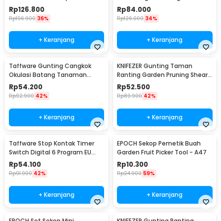
Tapener Machine - VK20
Plug 16A 230V - KWE-TM02-EU
Rp
126.800
Rp
84.000
Rp
196.900
36%
Rp
126.000
34%
+ Keranjang
+ Keranjang
Taffware Gunting Cangkok
KNIFEZER Gunting Taman
Okulasi Batang Tanaman
Ranting Garden Pruning Shear
Grafting Pruning Tool - 210
Scissors - W238
Rp
54.200
Rp
52.500
Rp
92.900
42%
Rp
89.900
42%
+ Keranjang
+ Keranjang
Taffware Stop Kontak Timer
EPOCH Sekop Pemetik Buah
Switch Digital 6 Program EU
Garden Fruit Picker Tool - A47
Plug 16A 230V - W03
Rp
54.100
Rp
10.300
Rp
91.900
42%
Rp
24.900
59%
+ Keranjang
+ Keranjang
EPOCH Set Sekop Mini
KNIFEZER Gunting Ranting