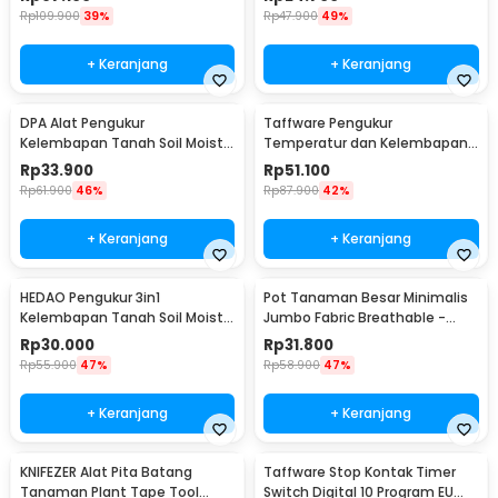
Rp
109.900
39%
Rp
47.900
49%
+ Keranjang
+ Keranjang
DPA Alat Pengukur
Taffware Pengukur
Kelembapan Tanah Soil Moist
Temperatur dan Kelembapan
PH Detector Analyzer - DPA301
Tanah Soil PH - TPH01803
Rp
33.900
Rp
51.100
Rp
61.900
46%
Rp
87.900
42%
+ Keranjang
+ Keranjang
HEDAO Pengukur 3in1
Pot Tanaman Besar Minimalis
Kelembapan Tanah Soil Moist
Jumbo Fabric Breathable -
pH Analyzer - TL00378
DFT24
Rp
30.000
Rp
31.800
Rp
55.900
47%
Rp
58.900
47%
+ Keranjang
+ Keranjang
KNIFEZER Alat Pita Batang
Taffware Stop Kontak Timer
Tanaman Plant Tape Tool
Switch Digital 10 Program EU