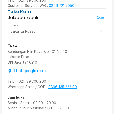
Telp : (021) 39 700 200
Customer Service (WA) :
0899 721 7050
Toko Kami
Jabodetabek
Ganti
Lokasi
Jakarta Pusat
Toko
Bendungan Hilir Raya Blok G1 No. 10
Jakarta Pusat
DKI Jakarta
10210
Lihat google maps
Telp
:
(021) 39 700 200
Whatsapp Sales / COD
:
0896 135 222 00
Jam buka:
Senin - Sabtu
:
09:00
-
20:00
Minggu/Libur Nasional
:
12:00
-
20:00