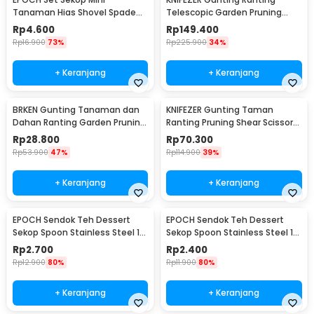
Tanaman Hias Shovel Spade
Telescopic Garden Pruning
Gardening Tools 3 PCS -
Shear Scissors - 2026
Rp
4.600
Rp
149.400
LXY549
Rp
16.900
73%
Rp
225.900
34%
+ Keranjang
+ Keranjang
BRKEN Gunting Tanaman dan
KNIFEZER Gunting Taman
Dahan Ranting Garden Pruning
Ranting Pruning Shear Scissors
Shears Scissors - XH-Y
20mm - 1025
Rp
28.800
Rp
70.300
Rp
53.900
47%
Rp
114.900
39%
+ Keranjang
+ Keranjang
EPOCH Sendok Teh Dessert
EPOCH Sendok Teh Dessert
Sekop Spoon Stainless Steel 1
Sekop Spoon Stainless Steel 1
PCS Square - LXY550
PCS Round - LXY550
Rp
2.700
Rp
2.400
Rp
12.900
80%
Rp
11.900
80%
+ Keranjang
+ Keranjang