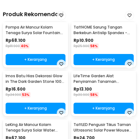
Produk Rekomendasi
Pompa Air Mancur Kolam
TaffHOME Sarung Tangan
Tenaga Surya Solar Fountain
Berkebun Antislip Spandex -
7V 1.5W 200L/H - GY-D-001
CZ-0146
Rp
68.100
Rp
10.900
Rp
111.900
40%
Rp
25.900
58%
+ Keranjang
+ Keranjang
Imos Batu Hias Dekorasi Glow
LifeTime Garden Alat
in The Dark Garden Stone 100
Penyiraman Tanaman
PCS - HC0043
Otomatis Micro Drip 2 PCS -
Rp
16.600
Rp
13.100
95109
Rp
34.900
53%
Rp
30.900
58%
+ Keranjang
+ Keranjang
LeKing Air Mancur Kolam
TaffLED Pengusir Tikus Taman
Tenaga Surya Solar Water
Ultrasonic Solar Power Mouse
Fountain - AS10A
Repellent - HR-533
Rp
67.100
Rp
24.700