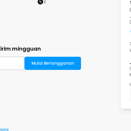
X
kirim mingguan
Mulai Berlangganan
ions