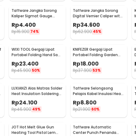
Taffware Jangka Sorong
Taffware Jangka Sorong
Kaliper Sigmat Gauge
Digital Vernier Caliper with
1
Micrometer 150mm - QST-
LCD Screen 150mm - JIGO-
Rp
4.400
Rp
34.600
600
150
Rp
16.900
Rp
62.900
74%
45%
f
WIXI TOOL Gergaji Lipat
KNIFEZER Gergaji Lipat
Portabel Folding Hand Saw
Portabel Folding Garden
39cm - JSZ-002
Hand Saw - LA145
Rp
23.400
Rp
18.000
Rp
45.900
Rp
37.900
50%
53%
LUXIANZI Alas Matras Solder
Taffware Selongsong
e
Heat Insulation Soldering
Pelapis Kabel Insulasi Heat
Mat 340x230mm - S-120B
Shrink Tube 127 PCS - RSG-
Rp
24.100
Rp
8.800
AHZ
Rp
46.900
Rp
21.900
49%
60%
JOT Hot Melt Glue Gun
Taffware Automatic
Heating Tool Pistol Lem
Center Punch Penanda