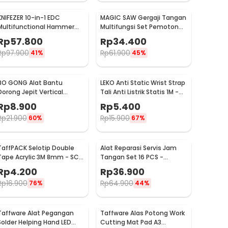
KNIFEZER 10-in-1 EDC
MAGIC SAW Gergaji Tangan
Multifunctional Hammer
Multifungsi Set Pemotong
Tool for Camping Survival -
Kayu Besi
Rp
57.800
Rp
34.400
WL-9003
Rp
97.900
Rp
61.900
41%
45%
BO GONG Alat Bantu
LEKO Anti Static Wrist Strap
Dorong Jepit Vertical
Tali Anti Listrik Statis 1M -
Toggle Clamp Hold Down
ESD
Rp
8.900
Rp
5.400
Handle - GH-13009
Rp
21.900
Rp
15.900
60%
67%
TaffPACK Selotip Double
Alat Reparasi Servis Jam
Tape Acrylic 3M 8mm - SC-
Tangan Set 16 PCS -
3M
WW082
Rp
4.200
Rp
36.900
Rp
16.900
Rp
64.900
76%
44%
Taffware Alat Pegangan
Taffware Alas Potong Work
Solder Helping Hand LED
Cutting Mat Pad A3