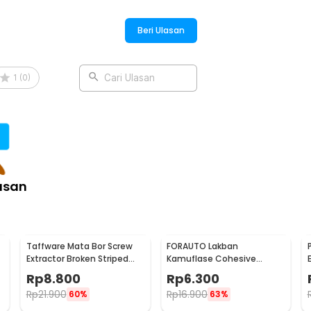
Beri Ulasan
1
(
0
)
Cari Ulasan
asan
Taffware Mata Bor Screw
FORAUTO Lakban
Extractor Broken Striped
Kamuflase Cohesive
Screw Remover 4 PCS - S2
Bandage Tape Hunting
Rp
8.800
Rp
6.300
4.5M 50mm - H10
Rp
21.900
Rp
16.900
60%
63%