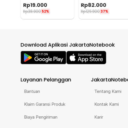
Perhiasan 25mm - QST
Waterproof - 1166000
Rp
19.000
Rp
82.000
Rp
38.900
Rp
129.900
52%
37%
Download Aplikasi JakartaNotebook
Layanan Pelanggan
JakartaNoteb
Bantuan
Tentang Kami
Klaim Garansi Produk
Kontak Kami
Biaya Pengiriman
Karir