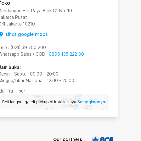
Toko
Bendungan Hilir Raya Blok G1 No. 10
Jakarta Pusat
DKI Jakarta
10210
Lihat google maps
Telp
:
(021) 39 700 200
Whatsapp Sales / COD
:
0896 135 222 00
Jam buka:
Senin - Sabtu
:
09:00
-
20:00
Minggu/Libur Nasional
:
12:00
-
20:00
Idul Fitri
: libur
Selengkapnya
Beli langsung/self pickup di kota lainnya
Our partners