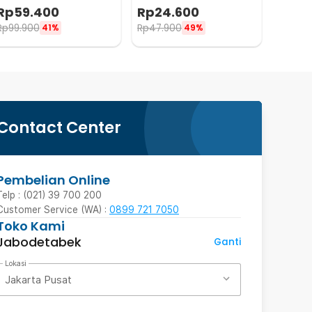
Kaca Pembesar 3.5X - TE-
45x30cm
Rp
59.400
Rp
24.600
801
Rp
99.900
Rp
47.900
41%
49%
Contact Center
Pembelian Online
Telp : (021) 39 700 200
Customer Service (WA) :
0899 721 7050
Toko Kami
Jabodetabek
Ganti
Lokasi
Jakarta Pusat