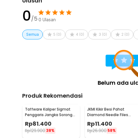
Ulasan
0
/5
0
Ulasan
Semua
5
(
0
)
4
(
0
)
3
(
0
)
2
(
0
)
Belum ada ul
Produk Rekomendasi
Taffware Kaliper Sigmat
JKMI Kikir Besi Pahat
Penggaris Jangka Sorong
Diamond Needle Files
Digital LCD 150mm - SH20
Carving 5 in 1 - JM-FL1-1
Rp
81.400
Rp
11.400
Rp
129.900
Rp
26.900
38%
58%