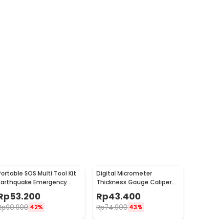
Portable SOS Multi Tool Kit
Digital Micrometer
Earthquake Emergency
Thickness Gauge Caliper
Outdoor Survival - JT21
Carbon Fiber 0-12.7mm -
Rp
53.200
Rp
43.400
TDT25
Rp
90.900
Rp
74.900
42%
43%