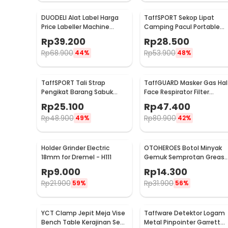
DUODELI Alat Label Harga
TaffSPORT Sekop Lipat
Price Labeller Machine
Camping Pacul Portable
Coding - MX-5500
Tactical Survival 40cm - 10
Rp
39.200
Rp
28.500
Rp
68.900
Rp
53.900
44%
48%
TaffSPORT Tali Strap
TaffGUARD Masker Gas Hal
Pengikat Barang Sabuk
Face Respirator Filter
Cargo Belt Nylon 5M - XR2
Karbon Aktif KN95 - 6200
Rp
25.100
Rp
47.400
Rp
48.900
Rp
80.900
49%
42%
Holder Grinder Electric
OTOHEROES Botol Minyak
18mm for Dremel - H111
Gemuk Semprotan Greas
Gun 250ml - Q001
Rp
9.000
Rp
14.300
Rp
21.900
Rp
31.900
59%
56%
YCT Clamp Jepit Meja Vise
Taffware Detektor Logam
Bench Table Kerajinan Seni
Metal Pinpointer Garrett