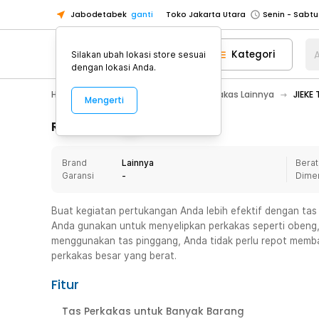
Jabodetabek
ganti
Toko Jakarta Utara
Toko Tangerang
Kategori
A
Silakan ubah lokasi store sesuai
Toko Cikupa
dengan lokasi Anda.
Pick n Go Jakarta Barat
Senin - J
Home Appliance
Perkakas
Perkakas Lainnya
JIEKE
Mengerti
Pick n Go Bekasi
Senin - Jumat (08
Pick n Go Depok
Senin - Jumat (08
Rincian Produk
Toko Jakarta Pusat
Senin - Sabtu
Brand
Lainnya
Berat
Toko Jakarta Barat
Senin - Sabtu
Garansi
-
Dime
Toko Jakarta Utara
Toko Tangerang
Buat kegiatan pertukangan Anda lebih efektif dengan tas p
Anda gunakan untuk menyelipkan perkakas seperti obeng, p
Toko Cikupa
menggunakan tas pinggang, Anda tidak perlu repot mem
Pick n Go Jakarta Barat
Senin - J
perkakas besar yang berat.
Pick n Go Bekasi
Senin - Jumat (08
Fitur
Pick n Go Depok
Senin - Jumat (08
Tas Perkakas untuk Banyak Barang