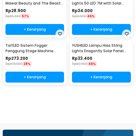
Mawar Beauty and The Beast
Lights 50 LED 7M with Solar
Warm White - AC01
Panel - M072
Rp
28.900
Rp
34.000
Rp
65.900
57%
Rp
61.900
46%
+ Keranjang
+ Keranjang
TaffLED Sistem Fogger
YUSHILED Lampu Hias String
Panggung Stage Machine
Lights Dragonfly Solar Panel
Ejector with RGB LED - KY-
IP65 8 Modes 20 LED - M088
Rp
273.200
Rp
33.400
LED500
Rp
374.900
28%
Rp
60.900
46%
+ Keranjang
+ Keranjang
Beli Sekarang