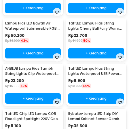
+ Keranjang
+ Keranjang
Lampu Hias LED Bawah Air
TaffLED Lampu Hias String
Waterproof Submersible RGB 2
Lights Cherry Ball Fairy Warm
PCS with Remote - 13017
White 5M - LY20W
Rp
50.200
Rp
22.700
Rp
86.900
43%
Rp
44.900
50%
+ Keranjang
+ Keranjang
ANBLUB Lampu Hias Tumblr
TaffLED Lampu Hias String
String Lights Clip Waterproof
Lights Waterproof USB Power
20 LED 2M - 0606
50 LED 5M - SZ
Rp
23.200
Rp
6.900
Rp
45.900
50%
Rp
18.900
64%
+ Keranjang
+ Keranjang
TaffLED Chip LED Lampu COB
Rybakov Lampu LED Strip DIY
Floodlight Spotlight 220V Cool
Lemari Kabinet Sensor Gerak
White 6000K 50W - COB4060-
4.5W 1M - 2835
Rp
8.100
Rp
32.500