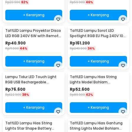
AC220-50
Rp
20.900
62%
Rp
59.900
46%
+ Keranjang
+ Keranjang
TaffLED Lampu Proyektor Disco
TaffLED Lampu Sorot LED
LED RGB 240V 6W with Remote
Spotlight RGB EU Plug 240V 10W
Control - CY-LV-RG
- L18RG
Rp
40.900
Rp
161.200
Rp
71.900
44%
Rp
240.900
34%
+ Keranjang
+ Keranjang
Lampu Tidur LED Touch Light
TaffLED Lampu Hias String
RGB USB Rechargeable
Lights Model Bohlam
1500mAh 5V 3W - F8-1
Waterproof 20 LED 5M - PD039
Rp
76.600
Rp
52.600
Rp
122.900
38%
Rp
89.900
42%
+ Keranjang
+ Keranjang
TaffLED Lampu Hias String
TaffLED Lampu Hias Gantung
Lights Star Shape Battery
String Lights Model Bohlam