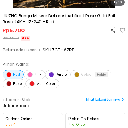
1 / 10
JIUZHO Bunga Mawar Dekorasi Artificial Rose Gold Foil
Rose 24K - JZ-240
-
Red
Rp
5.700
Rp
14.900
62
%
Belum ada ulasan
•
SKU
7CTH67RE
Pilihan Warna:
Red
Pink
Purple
Golden
Habis
Rose
Multi-Color
Lihat
Lokasi Lainnya
Informasi Stok:
Jabodetabek
Gudang Online
Pick n Go Bekasi
sisa
4
Pre-Order