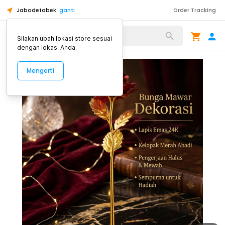
Jabodetabek
ganti
Order Tracking
Alat Kopi
Silakan ubah lokasi store sesuai
dengan lokasi Anda.
Mengerti