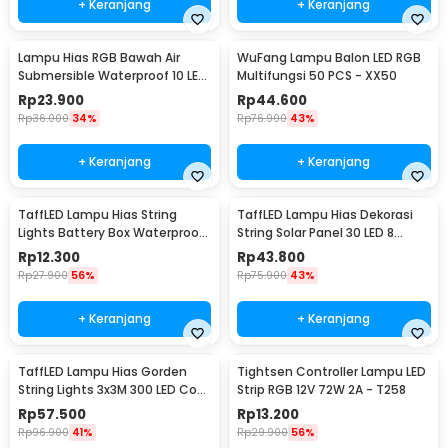
+ Keranjang
+ Keranjang
Lampu Hias RGB Bawah Air
WuFang Lampu Balon LED RGB
Submersible Waterproof 10 LED
Multifungsi 50 PCS - XX50
with Remote - 13017
Rp
23.900
Rp
44.600
Rp
36.000
34%
Rp
76.900
43%
+ Keranjang
+ Keranjang
TaffLED Lampu Hias String
TaffLED Lampu Hias Dekorasi
Lights Battery Box Waterproof
String Solar Panel 30 LED 8
50 LED 5M - G5
Mode 6.5M - 896
Rp
12.300
Rp
43.800
Rp
27.900
56%
Rp
75.900
43%
+ Keranjang
+ Keranjang
TaffLED Lampu Hias Gorden
Tightsen Controller Lampu LED
String Lights 3x3M 300 LED Cool
Strip RGB 12V 72W 2A - T258
White 18W - 300L
Rp
57.500
Rp
13.200
Rp
96.900
41%
Rp
29.900
56%