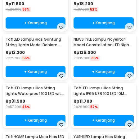
Power 20 LED 3M - 2G11
Mini Waterproof 6M - ZYD0931
Rp
11.500
Rp
18.200
Rp
26.900
58%
Rp
37.900
52%
+ Keranjang
+ Keranjang
TaffLED Lampu Hias Gantung
NEWSTYLE Lampu Proyektor
String Lights Model Bohlam
Model Constellation LED Night
Mini Waterproof 3M - ZYD0931
Light 3W 5V - NL-USB
Rp
13.200
Rp
126.000
Rp
29.900
56%
Rp
195.900
36%
+ Keranjang
+ Keranjang
TaffLED Lampu Hias String
TaffLED Lampu Hias String
Lights Waterproof 100 LED with
Lights IP65 USB 100 LED 10M
Solar Panel - M071
Warm White - TDC-01
Rp
31.500
Rp
11.700
Rp
57.900
46%
Rp
26.900
57%
+ Keranjang
+ Keranjang
TaffHOME Lampu Meja Hias LED
YUSHILED Lampu Hias String