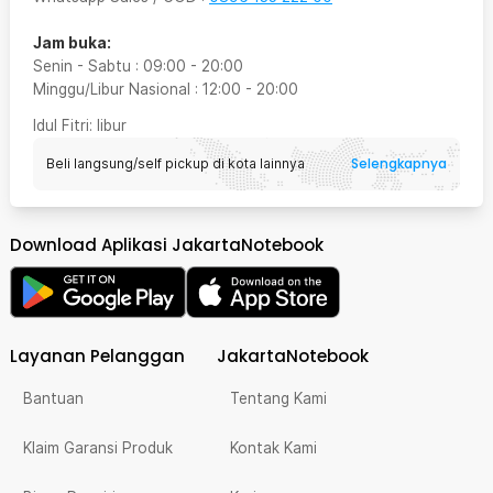
Jam buka:
Senin - Sabtu
:
09:00
-
20:00
Minggu/Libur Nasional
:
12:00
-
20:00
Idul Fitri
: libur
Selengkapnya
Beli langsung/self pickup di kota lainnya
Download Aplikasi JakartaNotebook
Layanan Pelanggan
JakartaNotebook
Bantuan
Tentang Kami
Klaim Garansi Produk
Kontak Kami