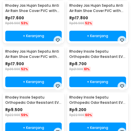
Rhodey Jas Hujan Sepatu Anti
Rhodey Jas Hujan Sepatu Anti
Air Rain Shoe Cover PVC with
Air Rain Shoe Cover PVC with
Zipper M - F-300
Zipper L - F-300
Rp
17.600
Rp
17.800
Rp
36.900
53%
Rp
36.900
52%
+ Keranjang
+ Keranjang
Rhodey Jas Hujan Sepatu Anti
Rhodey Insole Sepatu
Air Rain Shoe Cover PVC with
Orthopedic Odor Resistant EVA
Zipper XL - F-300
Foam 35 - Y3Y27
Rp
17.900
Rp
8.700
Rp
36.900
52%
Rp
21.900
61%
+ Keranjang
+ Keranjang
Rhodey Insole Sepatu
Rhodey Insole Sepatu
Orthopedic Odor Resistant EVA
Orthopedic Odor Resistant EVA
Foam 37 - Y3Y27
Foam 38 - Y3Y27
Rp
9.500
Rp
9.200
Rp
22.900
59%
Rp
22.900
60%
+ Keranjang
+ Keranjang