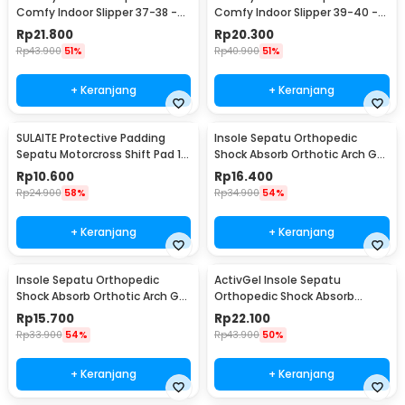
Comfy Indoor Slipper 37-38 -
Comfy Indoor Slipper 39-40 -
YT22
YT22
Rp
21.800
Rp
20.300
Rp
43.900
51%
Rp
40.900
51%
+ Keranjang
+ Keranjang
SULAITE Protective Padding
Insole Sepatu Orthopedic
Sepatu Motorcross Shift Pad 1
Shock Absorb Orthotic Arch Gel
PCS - GT-106
Foam S - ZYD17
Rp
10.600
Rp
16.400
Rp
24.900
58%
Rp
34.900
54%
+ Keranjang
+ Keranjang
Insole Sepatu Orthopedic
ActivGel Insole Sepatu
Shock Absorb Orthotic Arch Gel
Orthopedic Shock Absorb
Foam L - ZYD17
Silicone Gel S
Rp
15.700
Rp
22.100
Rp
33.900
54%
Rp
43.900
50%
+ Keranjang
+ Keranjang