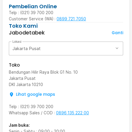
Pembelian Online
Telp : (021) 39 700 200
Customer Service (WA) :
0899 721 7050
Toko Kami
Jabodetabek
Ganti
Lokasi
Jakarta Pusat
Toko
Bendungan Hilir Raya Blok G1 No. 10
Jakarta Pusat
DKI Jakarta
10210
Lihat google maps
Telp
:
(021) 39 700 200
Whatsapp Sales / COD
:
0896 135 222 00
Jam buka:
Senin - Sabtu
:
09:00
-
20:00