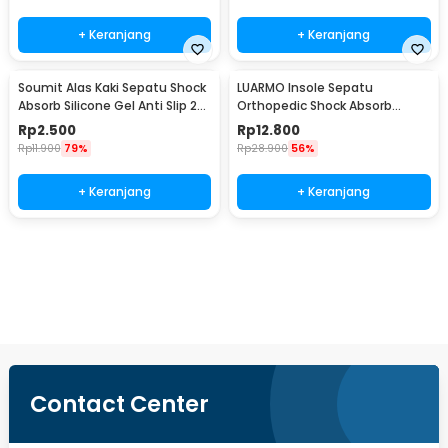
+ Keranjang
+ Keranjang
Soumit Alas Kaki Sepatu Shock
LUARMO Insole Sepatu
Absorb Silicone Gel Anti Slip 2
Orthopedic Shock Absorb
PCS - MJ003
Cushioned EVA Foam M - L3
Rp
2.500
Rp
12.800
Rp
11.900
79%
Rp
28.900
56%
+ Keranjang
+ Keranjang
Beli Sekarang
Contact Center