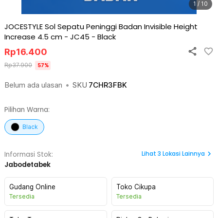
1 / 10
JOCESTYLE Sol Sepatu Peninggi Badan Invisible Height
Increase 4.5 cm - JC45
-
Black
Rp
16.400
Rp
37.900
57
%
Belum ada ulasan
•
SKU
7CHR3FBK
Pilihan Warna:
Black
Lihat
3
Lokasi Lainnya
Informasi Stok:
Jabodetabek
Gudang Online
Toko Cikupa
Tersedia
Tersedia