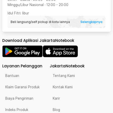
Minggu/Libur Nasional
:
12:00
-
20:00
Idul Fitri
: libur
Selengkapnya
Beli langsung/self pickup di kota lainnya
Download Aplikasi JakartaNotebook
Layanan Pelanggan
JakartaNotebook
Bantuan
Tentang Kami
Klaim Garansi Produk
Kontak Kami
Biaya Pengiriman
Karir
Indeks Produk
Blog