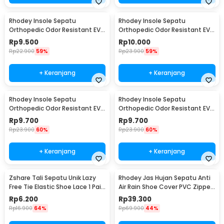
Rhodey Insole Sepatu
Rhodey Insole Sepatu
Orthopedic Odor Resistant EVA
Orthopedic Odor Resistant EVA
Foam 39 - Y3Y27
Foam 40 - Y3Y27
Rp
9.500
Rp
10.000
Rp
22.900
59%
Rp
23.900
59%
+ Keranjang
+ Keranjang
Rhodey Insole Sepatu
Rhodey Insole Sepatu
Orthopedic Odor Resistant EVA
Orthopedic Odor Resistant EVA
Foam 41 - Y3Y27
Foam 42 - Y3Y27
Rp
9.700
Rp
9.700
Rp
23.900
60%
Rp
23.900
60%
+ Keranjang
+ Keranjang
Zshare Tali Sepatu Unik Lazy
Rhodey Jas Hujan Sepatu Anti
Free Tie Elastic Shoe Lace 1 Pair
Air Rain Shoe Cover PVC Zipper
- T10
Reflector XL - H-212
Rp
6.200
Rp
39.300
Rp
16.900
64%
Rp
69.900
44%