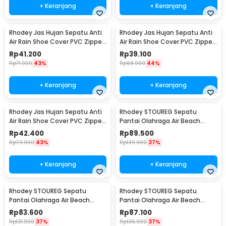
+ Keranjang
+ Keranjang
Rhodey Jas Hujan Sepatu Anti
Rhodey Jas Hujan Sepatu Anti
Air Rain Shoe Cover PVC Zipper
Air Rain Shoe Cover PVC Zipper
Reflector S - H-212
Reflector M - H-212
Rp
41.200
Rp
39.100
Rp
71.900
43%
Rp
68.900
44%
+ Keranjang
+ Keranjang
Rhodey Jas Hujan Sepatu Anti
Rhodey STOUREG Sepatu
Air Rain Shoe Cover PVC Zipper
Pantai Olahraga Air Beach
Reflector L - H-212
Shoes 42 - 6688
Rp
42.400
Rp
89.500
Rp
73.900
43%
Rp
139.900
37%
+ Keranjang
+ Keranjang
Rhodey STOUREG Sepatu
Rhodey STOUREG Sepatu
Pantai Olahraga Air Beach
Pantai Olahraga Air Beach
Shoes 43 - 6688
Shoes 44 - 6688
Rp
83.600
Rp
87.100
Rp
131.900
37%
Rp
136.900
37%