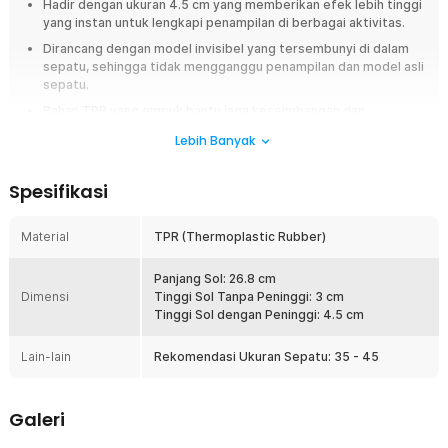
Hadir dengan ukuran 4.5 cm yang memberikan efek lebih tinggi
yang instan untuk lengkapi penampilan di berbagai aktivitas.
Dirancang dengan model invisibel yang tersembunyi di dalam
sepatu, sehingga tidak mengganggu penampilan dan model asli
sepatu.
Bahan TPR yang empuk bantu jaga keseimbangan dan
mengurangi rasa tidak nyaman saat berjalan tanpa mengganggu
Lebih Banyak
gerakan kaki.
Mode universal dapat digunakan pada berbagai model sepatu
Spesifikasi
dengan ruang yang cukup di bagian dalam.
Overview
Material
TPR (Thermoplastic Rubber)
Tingkatkan tinggi badan Anda secara instan dengan sol sepatu
penambah tinggi JOCESTYLE yang nyaman dan tidak terlihat. Dirancang
Panjang Sol: 26.8 cm
dengan desain ergonomis, sol ini memberikan tambahan tinggi hingga
Dimensi
Tinggi Sol Tanpa Peninggi: 3 cm
4.5 cm tanpa mengorbankan kenyamanan saat berjalan. Cocok
Tinggi Sol dengan Peninggi: 4.5 cm
digunakan untuk berbagai jenis sepatu, membantu meningkatkan
kepercayaan diri dalam aktivitas sehari-hari.
Lain-lain
Rekomendasi Ukuran Sepatu: 35 - 45
Fitur
Galeri
Tambahan Tinggi Lebih Percaya Diri
Sol sepatu ini memberikan efek lebih tinggi hingga 4.5 cm secara