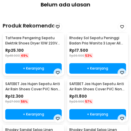
menambah tinggi badan tanpa harus membeli sepatu khusus.
Belum ada ulasan
Kelengkapan Produk
Rincian yang Anda dapatkan untuk pembelian produk ini:
Produk Rekomendasi
2 x JOCESTYLE Sol Sepatu Peninggi Badan Invisible Height
Increase 4.5 cm - JC45
Taffware Pengering Sepatu
Rhodey Sol Sepatu Peninggi
2 x Peninggi
Elektrik Shoes Dryer 10W 220V
Badan Pria Wanita 3 Layer All
EU Plug - TPS2
Size - C-728
Rp
25.100
Rp
17.500
Rp
48.900
49%
Rp
36.900
53%
+ Keranjang
+ Keranjang
SAFEBET Jas Hujan Sepatu Anti
SAFEBET Jas Hujan Sepatu Anti
Air Rain Shoes Cover PVC Non
Air Rain Shoes Cover PVC Non
Slip Strap M 37-39 - H-101
Slip Strap XL 42-43 - H-101
Rp
12.300
Rp
11.800
Rp
27.900
56%
Rp
26.900
57%
+ Keranjang
+ Keranjang
Rhodey Sandal Selop Linen
Rhodey Sandal Selop Linen