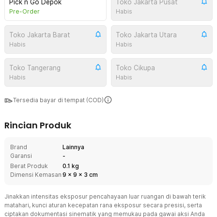
Pick n Go Depok
Toko Jakarta Pusat
Pre-Order
Habis
Toko Jakarta Barat
Toko Jakarta Utara
Habis
Habis
Toko Tangerang
Toko Cikupa
Habis
Habis
Tersedia bayar di tempat (COD)
Rincian Produk
Brand
Lainnya
Garansi
-
Berat Produk
0.1 kg
Dimensi Kemasan
9
x
9
x
3
cm
Jinakkan intensitas eksposur pencahayaan luar ruangan di bawah terik
matahari, kunci aturan kecepatan rana eksposur secara presisi, serta
ciptakan dokumentasi sinematik yang memukau pada gawai aksi Anda