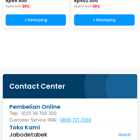
Rp
69.900
Rp
502.000
Rp
113.900
39%
Rp
677.900
26%
+ Keranjang
+ Keranjang
Beli Sekarang
Contact Center
Pembelian Online
Telp : (021) 39 700 200
Customer Service (WA) :
0899 721 7050
Toko Kami
Jabodetabek
Ganti