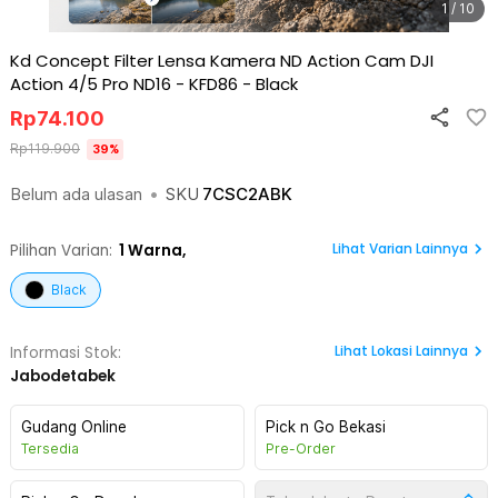
1 / 10
Kd Concept Filter Lensa Kamera ND Action Cam DJI
Action 4/5 Pro ND16 - KFD86
-
Black
Rp
74.100
Rp
119.900
39
%
Belum ada ulasan
•
SKU
7CSC2ABK
Lihat Varian Lainnya
Pilihan Varian:
1
Warna,
Black
Lihat
Lokasi Lainnya
Informasi Stok:
Jabodetabek
Gudang Online
Pick n Go Bekasi
Tersedia
Pre-Order