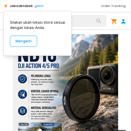
Jabodetabek
ganti
Order Tracking
Alat Kopi
Silakan ubah lokasi store sesuai
dengan lokasi Anda.
Mengerti