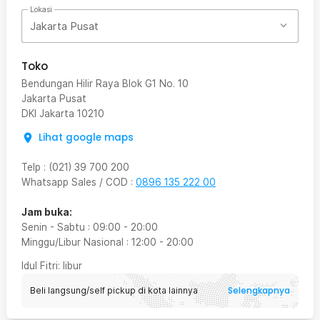
Lokasi
Jakarta Pusat
Toko
Bendungan Hilir Raya Blok G1 No. 10
Jakarta Pusat
DKI Jakarta
10210
Lihat google maps
Telp
:
(021) 39 700 200
Whatsapp Sales / COD
:
0896 135 222 00
Jam buka:
Senin - Sabtu
:
09:00
-
20:00
Minggu/Libur Nasional
:
12:00
-
20:00
Idul Fitri
: libur
Selengkapnya
Beli langsung/self pickup di kota lainnya