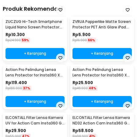
Kelengkapan Produk
Produk Rekomendasi
Rincian yang Anda dapatkan untuk pembelian produk ini:
1 x Kd Concept Filter Lensa Kamera ND Action Cam DJI Action
ZUCZUG Hi-Tech Smartphone
ZVRUA Papperlike Matte Screen
4/5 Pro - KFD86
Liquid Nano Screen Protector
Protector PET Anti Glare iPad
1 x Kotak Penyimpanan
9H 2ml - S1
Pro 11inch
Rp
10.300
Rp
5.900
Rp
24.900
59%
Rp
16.900
66%
+ Keranjang
+ Keranjang
Action Pro Pelindung Lensa
Action Pro Pelindung Lensa
Lens Protector for Insta360 X4
Lens Protector for Insta360 X4
Action Cam Tempered Glass -
Action Cam PC - 49BJS
Rp
119.400
Rp
25.500
49BJS
Rp
186.900
37%
Rp
48.900
48%
+ Keranjang
+ Keranjang
ELCONTALL Filter Lensa Kamera
ELCONTALL Filter Lensa Kamera
UV for Action Cam Insta360 Go
ND32 Action Cam Insta360 Go
3S - 7450
2/3 - 7451
Rp
29.900
Rp
58.500
Rp
55.900
47%
Rp
98.900
41%