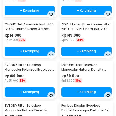
+ Keranjang
+ Keranjang
CHOHO Set Aksesoris Insta360
ADIALE Lensa Filter Kamera Aksi
GO 3S Thumb Screw Wrench
6in1 CPL UV ND Insta360 GO 3
Mounting Kit - CH4
Mini - AD6
Rp
14.900
Rp
149.900
Rp
32.900
55%
Rp
226.900
34%
+ Keranjang
+ Keranjang
SVBONY Filter Teleskop
SVBONY Filter Teleskop
Monocular Polarized Eyepiece 2
Monocular Natural Density
Inch - SV128
Eyepiece 1.25 Inch ND8 - SV139
Rp
169.900
Rp
69.900
Rp
251.900
33%
Rp
113.900
39%
+ Keranjang
+ Keranjang
SVBONY Filter Teleskop
Ponbos Display Eyepiece
Monocular Natural Density
Digital Telescope Portable 4K 3
Eyepiece 1.25 Inch ND4 - SV139
Inch - NV009Y