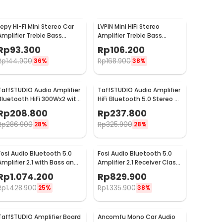
Lepy Hi-Fi Mini Stereo Car
LVPIN Mini HiFi Stereo
Amplifier Treble Bass
Amplifier Treble Bass
Booster - AK-170
Booster 12V - ST-838
Rp
93.300
Rp
106.200
Rp
144.900
Rp
168.900
36%
38%
TaffSTUDIO Audio Amplifier
TaffSTUDIO Audio Amplifier
Bluetooth HiFi 300Wx2 with
HiFi Bluetooth 5.0 Stereo 2
Remote Control - BT-198E
Channel 800W - BT-309A
Rp
208.800
Rp
237.800
Rp
286.900
Rp
325.900
28%
28%
Fosi Audio Bluetooth 5.0
Fosi Audio Bluetooth 5.0
Amplifier 2.1 with Bass and
Amplifier 2.1 Receiver Class
Treble Control - BT30D
D 2x160W - BL20C
Rp
1.074.200
Rp
829.900
Rp
1.428.900
Rp
1.335.900
25%
38%
TaffSTUDIO Amplifier Board
Ancomfu Mono Car Audio