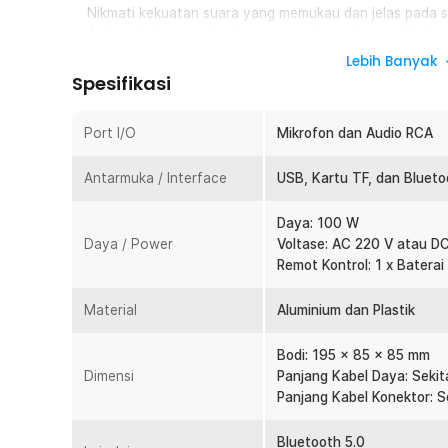
Nikmati kekuatan suara yang memukau dan jelas pada s
Anda untuk mengatur besar suara, bass, dan treble dar
input stereo untuk speaker kiri dan kanan, pengalama
Lebih Banyak
Spesifikasi
Koneksi Kartu TF, USB Flashdisk, dan Bluetooth
Fleksibilitas adalah kunci, dan audio amplifier ini memil
musik dari kartu TF, USB flashdisk, atau secara nirkabel
Port I/O
Mikrofon dan Audio RCA
Kemampuan ini memberikan kebebasan untuk memilih sum
Antarmuka / Interface
USB, Kartu TF, dan Blueto
Kompatibel dengan Banyak Perangkat
Amplifier ini dapat terhubung dengan berbagai perangka
Daya: 100 W
laptop, MP3 player, dan perangkat elektronik lainnya.
Daya / Power
Voltase: AC 220 V atau D
Anda dapat menikmati musik dari berbagai sumber, men
Remot Kontrol: 1 x Batera
dengan keinginan.
Kelengkapan Produk
Material
Aluminium dan Plastik
Rincian yang Anda dapatkan untuk pembelian produk ini
Bodi: 195 x 85 x 85 mm
1 x Kejian Amplifier Board Audio Bluetooth 5.0 USB
Dimensi
Panjang Kabel Daya: Sekit
1 x Remot Kontrol
Panjang Kabel Konektor: S
1 x Kabel Daya EU Plug
1 x Kabel Konektor
Bluetooth 5.0