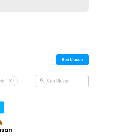
Beri Ulasan
1
(
0
)
Cari Ulasan
asan