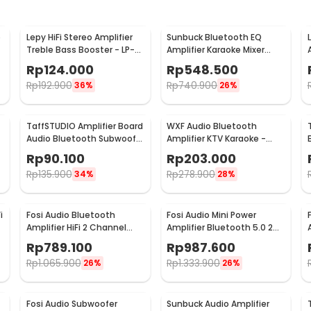
o
Lepy HiFi Stereo Amplifier
Sunbuck Bluetooth EQ
Treble Bass Booster - LP-
Amplifier Karaoke Mixer
838
Audio FM - AV-MP326BT
Rp
124.000
Rp
548.500
Rp
192.900
Rp
740.900
36%
26%
TaffSTUDIO Amplifier Board
WXF Audio Bluetooth
-
Audio Bluetooth Subwoofer
Amplifier KTV Karaoke -
DIY 35W - D30K
AK300
Rp
90.100
Rp
203.000
Rp
135.900
Rp
278.900
34%
28%
i
Fosi Audio Bluetooth
Fosi Audio Mini Power
Amplifier HiFi 2 Channel
Amplifier Bluetooth 5.0 2
50Wx2 TPA3116D2 - BT10A
Channel TPA3116D2 - BT20A
Rp
789.100
Rp
987.600
Rp
1.065.900
Rp
1.333.900
26%
26%
Fosi Audio Subwoofer
Sunbuck Audio Amplifier