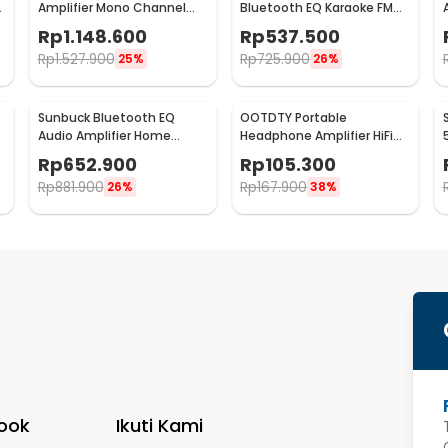
Amplifier Mono Channel
Bluetooth EQ Karaoke FM
200W TPA3255D2 - M03
Radio 2000W - AS-336BU
Rp
1.148.600
Rp
537.500
Rp
1.527.900
Rp
725.900
25%
26%
Sunbuck Bluetooth EQ
OOTDTY Portable
Audio Amplifier Home
Headphone Amplifier HiFi
Theater FM 2000W - TAV-
16-300 Ohm - D3CS
Rp
652.900
Rp
105.300
6188BT
Rp
881.900
Rp
167.900
26%
38%
ook
Ikuti Kami