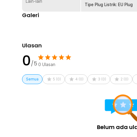
Lain-lain
1 x Plug Konektor DC
Tipe Plug Listrik: EU Plug
Galeri
Ulasan
0
/5
0
Ulasan
Semua
5
(
0
)
4
(
0
)
3
(
0
)
2
(
0
)
Belum ada ul