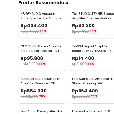
Produk Rekomendasi
NFJ&FXAUDIO Vacuum
TaffSTUDIO LEPY HiFi Stere
Tube Speaker Pre Amplifier
Amplifier Speaker Audio 2
HiFi Audio 12V Low Noise -
Channel 20W - HY-2001
Rp
404.400
Rp
80.300
TUBE-03
Rp
554.900
Rp
127.900
28%
38%
CLAITE HiFi Stereo Amplifier
Tai&SH Digital Amplifier
Treble Bass Booster - ST-
Board 30W x 2 TPA3110 - XH
838
A232
Rp
95.800
Rp
14.400
Rp
148.900
Rp
31.900
36%
55%
Sunbuck Audio Bluetooth
Fosi Audio USB Amplifier HiF
Amplifier Karaoke 5CH
Stereo Gaming DAC
600W - AV-608BT
Headphone - DAC-Q4
Rp
654.000
Rp
664.400
Rp
882.900
Rp
896.900
26%
26%
Fosi Audio Preamplifier HiFi
Fosi Audio Bluetooth 5.0