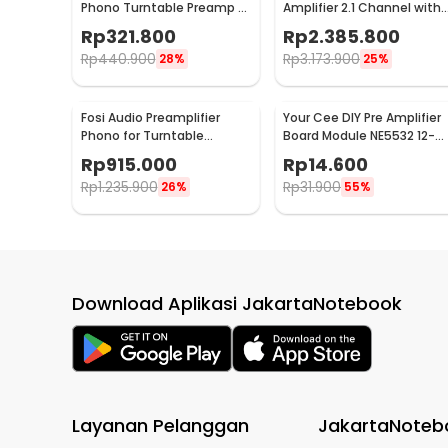
Phono Turntable Preamp -
Amplifier 2.1 Channel with
BOX X1
Remote - DA2120C
Rp
321.800
Rp
2.385.800
Rp
440.900
Rp
3.173.900
28%
25%
Fosi Audio Preamplifier
Your Cee DIY Pre Amplifier
Phono for Turntable
Board Module NE5532 12-
Phonograph with Tube -
30V - XH-A902
Rp
915.000
Rp
14.600
Box X2
Rp
1.235.900
Rp
31.900
26%
55%
Download Aplikasi JakartaNotebook
Layanan Pelanggan
JakartaNoteb