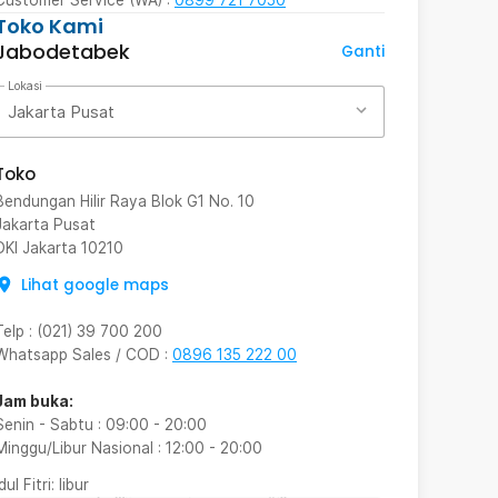
Toko Kami
Jabodetabek
Ganti
Lokasi
Jakarta Pusat
Toko
Bendungan Hilir Raya Blok G1 No. 10
Jakarta Pusat
DKI Jakarta
10210
Lihat google maps
Telp
:
(021) 39 700 200
Whatsapp Sales / COD
:
0896 135 222 00
Jam buka:
Senin - Sabtu
:
09:00
-
20:00
Minggu/Libur Nasional
:
12:00
-
20:00
Idul Fitri
: libur