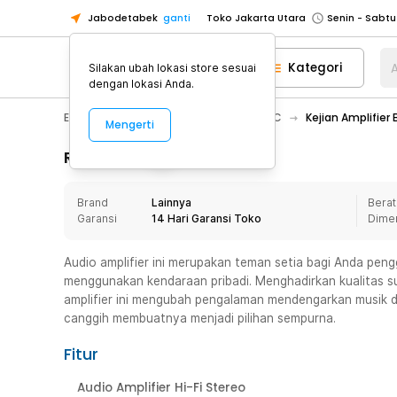
Jabodetabek
ganti
Toko Jakarta Utara
Toko Tangerang
Kategori
A
Silakan ubah lokasi store sesuai
Toko Cikupa
dengan lokasi Anda.
Pick n Go Jakarta Barat
Senin - J
Electronic
Audio
Amplifier & DAC
Kejian Amplifier
Mengerti
Pick n Go Bekasi
Senin - Jumat (08
Pick n Go Depok
Senin - Jumat (08
Rincian Produk
Toko Jakarta Pusat
Senin - Sabtu
Brand
Lainnya
Berat
Toko Jakarta Barat
Senin - Sabtu
Garansi
14 Hari Garansi Toko
Dime
Toko Jakarta Utara
Toko Tangerang
Audio amplifier ini merupakan teman setia bagi Anda pen
menggunakan kendaraan pribadi. Menghadirkan kualitas su
Toko Cikupa
amplifier ini mengubah pengalaman mendengarkan musik dal
Pick n Go Jakarta Barat
Senin - J
canggih membuatnya menjadi pilihan sempurna.
Pick n Go Bekasi
Senin - Jumat (08
Fitur
Pick n Go Depok
Senin - Jumat (08
Audio Amplifier Hi-Fi Stereo