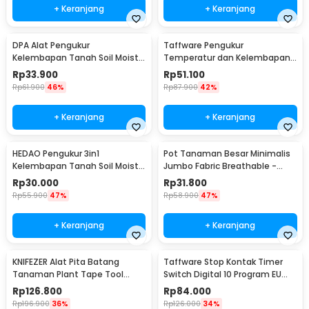
+ Keranjang
+ Keranjang
DPA Alat Pengukur
Taffware Pengukur
Kelembapan Tanah Soil Moist
Temperatur dan Kelembapan
PH Detector Analyzer - DPA301
Tanah Soil PH - TPH01803
Rp
33.900
Rp
51.100
Rp
61.900
46%
Rp
87.900
42%
+ Keranjang
+ Keranjang
HEDAO Pengukur 3in1
Pot Tanaman Besar Minimalis
Kelembapan Tanah Soil Moist
Jumbo Fabric Breathable -
pH Analyzer - TL00378
DFT24
Rp
30.000
Rp
31.800
Rp
55.900
47%
Rp
58.900
47%
+ Keranjang
+ Keranjang
KNIFEZER Alat Pita Batang
Taffware Stop Kontak Timer
Tanaman Plant Tape Tool
Switch Digital 10 Program EU
Tapener Machine - VK20
Plug 16A 230V - KWE-TM02-EU
Rp
126.800
Rp
84.000
Rp
196.900
36%
Rp
126.000
34%