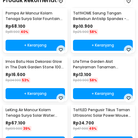
Produk Rekomendasi
Pompa Air Mancur Kolam
TaffHOME Sarung Tangan
Tenaga Surya Solar Fountain
Berkebun Antislip Spandex -
7V 1.5W 200L/H - GY-D-001
CZ-0146
Rp
68.100
Rp
10.900
Rp
111.900
40%
Rp
25.900
58%
+ Keranjang
+ Keranjang
Imos Batu Hias Dekorasi Glow
LifeTime Garden Alat
in The Dark Garden Stone 100
Penyiraman Tanaman
PCS - HC0043
Otomatis Micro Drip 2 PCS -
Rp
16.600
Rp
13.100
95109
Rp
34.900
53%
Rp
30.900
58%
+ Keranjang
+ Keranjang
LeKing Air Mancur Kolam
TaffLED Pengusir Tikus Taman
Tenaga Surya Solar Water
Ultrasonic Solar Power Mouse
Fountain - AS10A
Repellent - HR-533
Rp
67.100
Rp
24.700
Rp
109.900
39%
Rp
47.900
49%