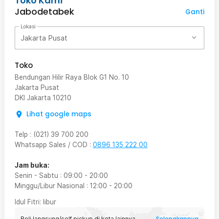
Toko Kami
Jabodetabek
Ganti
Lokasi
Jakarta Pusat
Toko
Bendungan Hilir Raya Blok G1 No. 10
Jakarta Pusat
DKI Jakarta
10210
Lihat google maps
Telp
:
(021) 39 700 200
Whatsapp Sales / COD
:
0896 135 222 00
Jam buka:
Senin - Sabtu
:
09:00
-
20:00
Minggu/Libur Nasional
:
12:00
-
20:00
Idul Fitri
: libur
Selengkapnya
Beli langsung/self pickup di kota lainnya