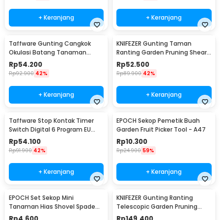
+ Keranjang
+ Keranjang
Taffware Gunting Cangkok
KNIFEZER Gunting Taman
Okulasi Batang Tanaman
Ranting Garden Pruning Shear
Grafting Pruning Tool - 210
Scissors - W238
Rp
54.200
Rp
52.500
Rp
92.900
42%
Rp
89.900
42%
+ Keranjang
+ Keranjang
Taffware Stop Kontak Timer
EPOCH Sekop Pemetik Buah
Switch Digital 6 Program EU
Garden Fruit Picker Tool - A47
Plug 16A 230V - W03
Rp
54.100
Rp
10.300
Rp
91.900
42%
Rp
24.900
59%
+ Keranjang
+ Keranjang
EPOCH Set Sekop Mini
KNIFEZER Gunting Ranting
Tanaman Hias Shovel Spade
Telescopic Garden Pruning
Gardening Tools 3 PCS -
Shear Scissors - 2026
Rp
4.600
Rp
149.400