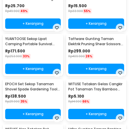
Vertical Garden 9 Slot - HY001-
Head 14cm - HM16
Rp
25.700
Rp
15.500
GR-5
Rp
49.900
49%
Rp
33.900
55%
+ Keranjang
+ Keranjang
YUANTOOSE Sekop Lipat
Taffware Gunting Taman
Camping Portable Survival
Elektrik Pruning Shear Scissors
Tactical Shovel 75cm - D14-10
48Vf 1500mAh - VIO48
Rp
171.600
Rp
299.000
Rp
253.900
33%
Rp
409.900
28%
+ Keranjang
+ Keranjang
EPOCH Set Sekop Tanaman
WITUSE Tatakan Gelas Cangkir
Shovel Spade Gardening Tools
Pot Tanaman Tray Bamboo
10 PCS - LXY55
Coaster 85mm - EQF301
Rp
138.500
Rp
5.100
Rp
211.900
35%
Rp
14.900
66%
+ Keranjang
+ Keranjang