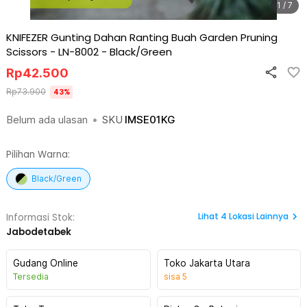
1 / 7
KNIFEZER Gunting Dahan Ranting Buah Garden Pruning
Scissors - LN-8002
-
Black/Green
Rp
42.500
Rp
73.900
43
%
Belum ada ulasan
•
SKU
IMSE01KG
Pilihan Warna:
Black/Green
Lihat
4
Lokasi Lainnya
Informasi Stok:
Jabodetabek
Gudang Online
Toko Jakarta Utara
Tersedia
sisa
5