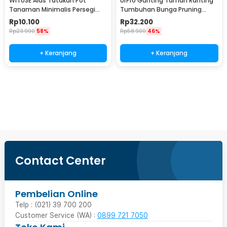
WITUSE Alas Tatakan Pot
UrPro Gunting Taman Ranting
Tanaman Minimalis Persegi
Tumbuhan Bunga Pruning
Panjang Bamboo Tray
Scissors 25mm - SK5
Rp
10.100
Rp
32.200
175x88x10mm - EQF301
Rp
23.900
58%
Rp
58.900
46%
+ Keranjang
+ Keranjang
Beli Sekarang
Contact Center
Pembelian Online
Telp : (021) 39 700 200
Customer Service (WA) :
0899 721 7050