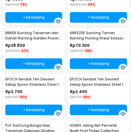
LXY549
Rp
16.900
73%
Rp
225.900
34%
+ Keranjang
+ Keranjang
BRKEN Gunting Tanaman dan
KNIFEZER Gunting Taman
Dahan Ranting Garden Pruning
Ranting Pruning Shear Scissors
Shears Scissors - XH-Y
20mm - 1025
Rp
28.800
Rp
70.300
Rp
53.900
47%
Rp
114.900
39%
+ Keranjang
+ Keranjang
EPOCH Sendok Teh Dessert
EPOCH Sendok Teh Dessert
Sekop Spoon Stainless Steel 1
Sekop Spoon Stainless Steel 1
PCS Square - LXY550
PCS Round - LXY550
Rp
2.700
Rp
2.400
Rp
12.900
80%
Rp
11.900
80%
+ Keranjang
+ Keranjang
Pot Gantung Bunga Hias
HOMYL Jaring Net Pemetik
Tanaman Dekorasi Dinding
Buah Fruit Picker Collection