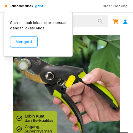
Jabodetabek
ganti
Order Tracking
Alat Kopi
Silakan ubah lokasi store sesuai
dengan lokasi Anda.
Mengerti