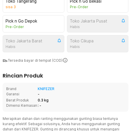
Toko Tangerang
Pick n Go Bekasi
sisa
3
Pre-Order
Pick n Go Depok
Toko Jakarta Pusat
Pre-Order
Habis
Toko Jakarta Barat
Toko Cikupa
Habis
Habis
Tersedia bayar di tempat (COD)
Rincian Produk
Brand
KNIFEZER
Garansi
-
Berat Produk
0.3 kg
Dimensi Kemasan
: -
Merapikan dahan dan ranting menggunakan gunting biasa tentunya
kurang efektif. Sebagai solusinya, Anda harus menggunakan gunting
dahan dari KNIFEZER. Gunting ini dirancang khusus untuk menangani