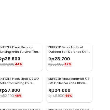
KNIFEZER Pisau Berburu
KNIFEZER Pisau Tactical
Hunting Knife Survival Tool
Outdoor Self Defense Knife
Stainless Steel - BUCK076
Stainless Steel - D578M
Rp
38.600
Rp
28.700
Rp
67.900
Rp
53.900
44%
47%
KNIFEZER Pisau Lipat CS GO
KNIFEZER Pisau Kerambit CS
Collector Folding Knife
GO Collector Knife Blade
Stainless Steel Pointed
Stainless Steel - H10
Rp
27.900
Rp
24.000
Head - K390
Rp
52.900
Rp
46.900
48%
49%