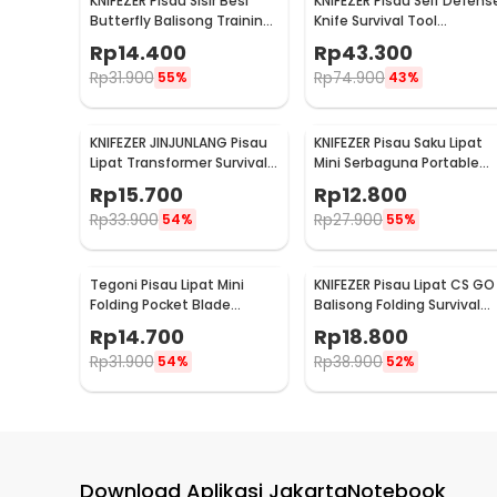
KNIFEZER Pisau Sisir Besi
KNIFEZER Pisau Self Defens
Butterfly Balisong Training
Knife Survival Tool
Knife CS GO - LF-9898
ColdSteel Straight - 17T
Rp
14.400
Rp
43.300
Rp
31.900
Rp
74.900
55%
43%
KNIFEZER JINJUNLANG Pisau
KNIFEZER Pisau Saku Lipat
Lipat Transformer Survival
Mini Serbaguna Portable
Outdoor Knife - JL-10A
Knife Survival - W46
Rp
15.700
Rp
12.800
Rp
33.900
Rp
27.900
54%
55%
Tegoni Pisau Lipat Mini
KNIFEZER Pisau Lipat CS GO
Folding Pocket Blade
Balisong Folding Survival
Survival Outdoor Knife -
Outdoor Knife - C3
Rp
14.700
Rp
18.800
EO02732
Rp
31.900
Rp
38.900
54%
52%
Download Aplikasi JakartaNotebook