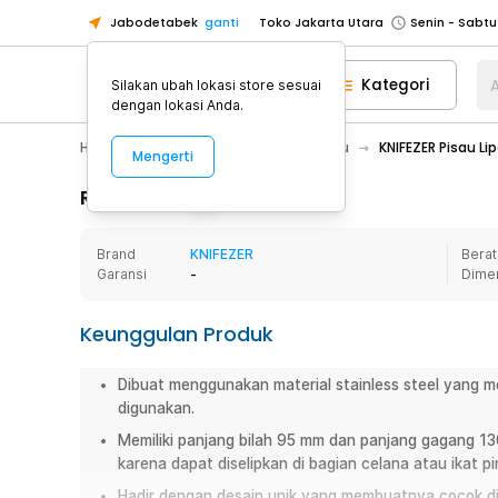
Jabodetabek
ganti
Toko Jakarta Utara
Toko Tangerang
Kategori
A
Silakan ubah lokasi store sesuai
Toko Cikupa
dengan lokasi Anda.
Pick n Go Jakarta Barat
Senin - J
Home Appliance
Perkakas
Pisau
KNIFEZER Pisau Li
Mengerti
Pick n Go Bekasi
Senin - Jumat (08
Pick n Go Depok
Senin - Jumat (08
Rincian Produk
Toko Jakarta Pusat
Senin - Sabtu
Brand
KNIFEZER
Berat
Toko Jakarta Barat
Senin - Sabtu
Garansi
-
Dime
Toko Jakarta Utara
Toko Tangerang
Keunggulan Produk
Toko Cikupa
Dibuat menggunakan material stainless steel yang 
Pick n Go Jakarta Barat
Senin - J
digunakan.
Pick n Go Bekasi
Senin - Jumat (08
Memiliki panjang bilah 95 mm dan panjang gagang 1
Pick n Go Depok
Senin - Jumat (08
karena dapat diselipkan di bagian celana atau ikat p
Hadir dengan desain unik yang membuatnya cocok dij