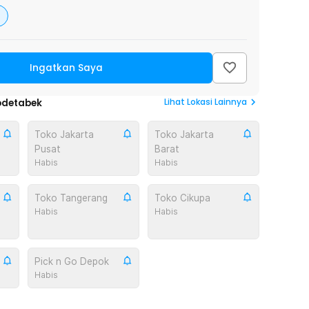
Ingatkan Saya
Lihat
Lokasi Lainnya
odetabek
Toko Jakarta
Toko Jakarta
Pusat
Barat
Habis
Habis
Toko Tangerang
Toko Cikupa
Habis
Habis
Pick n Go Depok
Habis