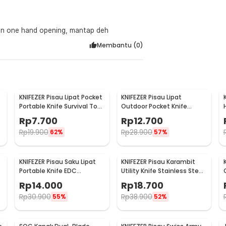
eran one hand opening, mantap deh
Membantu (
0
)
KNIFEZER Pisau Lipat Pocket
KNIFEZER Pisau Lipat
Portable Knife Survival Tool
Outdoor Pocket Knife
EDC Stainless - H18
Survival Tool with
Rp
7.700
Rp
12.700
Carabiner - W24
Rp
19.900
Rp
28.900
62%
57%
KNIFEZER Pisau Saku Lipat
KNIFEZER Pisau Karambit
Portable Knife EDC
Utility Knife Stainless Steel
Camping Survival Steel -
Koleksi CS GO - H12
Rp
14.000
Rp
18.700
CS-ZDD01
Rp
30.900
Rp
38.900
55%
52%