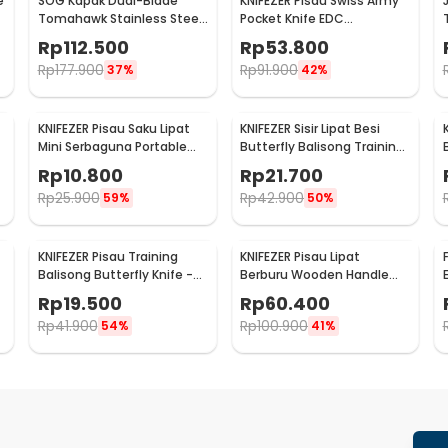
e
SOG Kapak Dual-Blade
KNIFEZER Pisau Swiss Army
Tomahawk Stainless Steel
Pocket Knife EDC
Survival Camping
Multifungsi - MKE16
Rp
112.500
Rp
53.800
Rp
177.900
Rp
91.900
37%
42%
KNIFEZER Pisau Saku Lipat
KNIFEZER Sisir Lipat Besi
Mini Serbaguna Portable
Butterfly Balisong Training
Knife Survival Tool - W33
Knife 220mm - JL07
Rp
10.800
Rp
21.700
Rp
25.900
Rp
42.900
59%
50%
KNIFEZER Pisau Training
KNIFEZER Pisau Lipat
Balisong Butterfly Knife -
Berburu Wooden Handle
A3
Outdoor Survival Knife -
Rp
19.500
Rp
60.400
CBF64
Rp
41.900
Rp
100.900
54%
41%