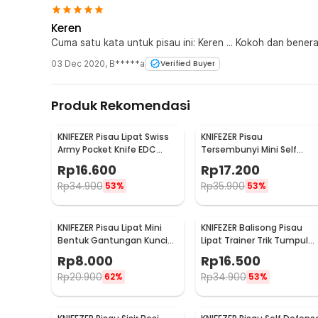
Keren
Cuma satu kata untuk pisau ini: Keren ... Kokoh dan ben
03 Dec 2020
,
B*****a
Verified Buyer
Produk Rekomendasi
KNIFEZER Pisau Lipat Swiss
KNIFEZER Pisau
Army Pocket Knife EDC
Tersembunyi Mini Self
Multifungsi 11in1 - A3011
Defense Stealth Knife
Rp
16.600
Rp
17.200
Steel - H19
Rp
34.900
Rp
35.900
53%
53%
KNIFEZER Pisau Lipat Mini
KNIFEZER Balisong Pisau
Bentuk Gantungan Kunci
Lipat Trainer Trik Tumpul
EDC Stainless Steel - MKE13
Stainless Steel - C27
Rp
8.000
Rp
16.500
Rp
20.900
Rp
34.900
62%
53%