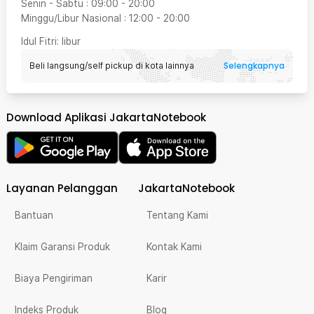
Senin - Sabtu
:
09:00
-
20:00
Minggu/Libur Nasional
:
12:00
-
20:00
Idul Fitri
: libur
Selengkapnya
Beli langsung/self pickup di kota lainnya
Download Aplikasi JakartaNotebook
Layanan Pelanggan
JakartaNotebook
Bantuan
Tentang Kami
Klaim Garansi Produk
Kontak Kami
Biaya Pengiriman
Karir
Indeks Produk
Blog