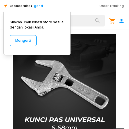
Jabodetabek
ganti
Order Tracking
Alat Kopi
Silakan ubah lokasi store sesuai
dengan lokasi Anda.
Mengerti