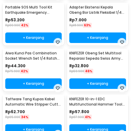
Portable SOS Multi Tool Kit
Adapter Ekstensi Kepala
Earthquake Emergency
Obeng Bor Listrik Fleksibel 1/4
Outdoor Survival - JT21
Inch 290mm - HT566
Rp
53.200
Rp
7.000
Rp
90.900
42%
Rp
18.900
63%
+ Keranjang
+ Keranjang
Aiwa Kunci Pas Combination
KNIFEZER Obeng Set Multitool
Socket Wrench Set 1/4 Ratchet
Reparasi Sepeda Swiss Army
40 PCS - DB2020
EDC 11in1 - T25
Rp
44.300
Rp
32.800
Rp
75.900
42%
Rp
59.900
46%
+ Keranjang
+ Keranjang
Taffware Tang Kupas Kabel
KNIFEZER 10-in-1 EDC
Automatic Wire Stripper Cutter
Multifunctional Hammer Tool
Crimper - TK0742
for Camping Survival - WL-
Rp
62.700
Rp
57.800
9003
Rp
95.000
34%
Rp
97.900
41%
+ Keranjang
+ Keranjang