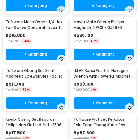
+ Keranjang
+ Keranjang
Taffware Mata Obeng 1/4 Hex
Mayitr Mata Obeng Phillips
Rod Sleeve Convertible Joints
Magnetik 4 PCS - GJ0686
8 PCS
Rp
15.800
Rp
30.100
Rp
33.900
54%
Rp
55.900
47%
+ Keranjang
+ Keranjang
Taffware Obeng Set 32in1
LIJIAN Kunci Pas 8in1 Hexagon
Magnetic Screwdrivers Tool for
Wrench with Powerful Magnet
Smartphone - 7089C
- LJ21
Rp
11.700
Rp
59.100
Rp
26.900
57%
Rp
98.900
41%
+ Keranjang
+ Keranjang
Kseibi Obeng Set Reparasi
Taffware Alat Set Perkakas
Philips dan Slotted 2in1 - 1536
Palu Tang Obeng Kunci Pas
15in1 - YL-8016
Rp
17.500
Rp
57.500
Rp
36.900
53%
Rp
96.900
41%