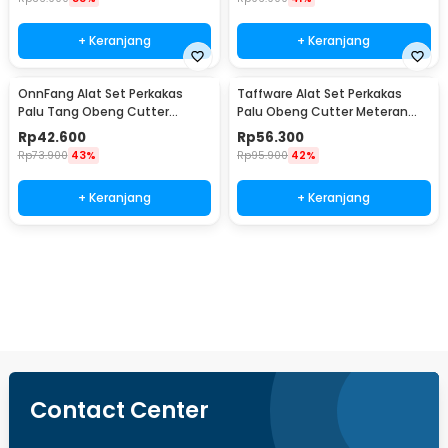
+ Keranjang
+ Keranjang
OnnFang Alat Set Perkakas
Taffware Alat Set Perkakas
Palu Tang Obeng Cutter
Palu Obeng Cutter Meteran
Meteran 8in1 - YL-8009A
8in1
Rp
42.600
Rp
56.300
Rp
73.900
43%
Rp
95.900
42%
+ Keranjang
+ Keranjang
Ingatkan Saya
Contact Center