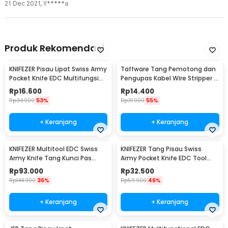
21 Dec 2021
,
Y*****a
Produk Rekomendasi
KNIFEZER Pisau Lipat Swiss Army
Taffware Tang Pemotong dan
Pocket Knife EDC Multifungsi
Pengupas Kabel Wire Stripper 7
11in1 - A3011
Slot - JM-CT4-12
Rp
16.600
Rp
14.400
Rp
34.900
53%
Rp
31.900
55%
+ Keranjang
+ Keranjang
KNIFEZER Multitool EDC Swiss
KNIFEZER Tang Pisau Swiss
Army Knife Tang Kunci Pas
Army Pocket Knife EDC Tool
Stainless Steel - MPG05
Stainless Steel - A3009
Rp
93.000
Rp
32.500
Rp
144.900
36%
Rp
59.900
46%
+ Keranjang
+ Keranjang