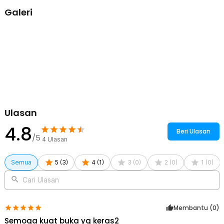
lama tidak mudah berkarat. Kunci ini juga tebal, jadi Anda tidak perlu
Galeri
khawatir kunci akan patah saat digunakan.
Kelengkapan Produk
Rincian yang Anda dapatkan untuk pembelian produk ini:
1 x LISM Kunci Pas Universal Adjustable Wrench Spanner 6-
68mm - UW82
Ulasan
4.8
Beri Ulasan
/5
4
Ulasan
Semua
5
(
3
)
4
(
1
)
3
(
0
)
2
(
0
)
1
(
0
)
Cari Ulasan
Membantu (
0
)
Semoga kuat buka yg keras2