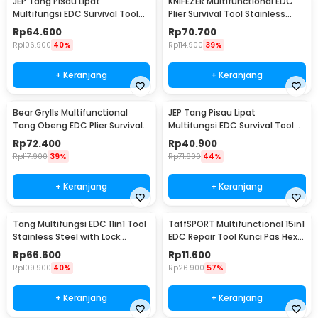
JEP Tang Pisau Lipat
KNIFEZER Multifunctional EDC
Multifungsi EDC Survival Tool
Plier Survival Tool Stainless
Stainless Steel - MPA22S
Steel - MPA21
Rp
64.600
Rp
70.700
Rp
106.900
40%
Rp
114.900
39%
+ Keranjang
+ Keranjang
Bear Grylls Multifunctional
JEP Tang Pisau Lipat
Tang Obeng EDC Plier Survival
Multifungsi EDC Survival Tool
Tool - MPA19
Stainless Steel - MPA13
Rp
72.400
Rp
40.900
Rp
117.900
39%
Rp
71.900
44%
+ Keranjang
+ Keranjang
Tang Multifungsi EDC 11in1 Tool
TaffSPORT Multifunctional 15in1
Stainless Steel with Lock
EDC Repair Tool Kunci Pas Hex
System - MPA01
Obeng - HW0668
Rp
66.600
Rp
11.600
Rp
109.900
40%
Rp
26.900
57%
+ Keranjang
+ Keranjang