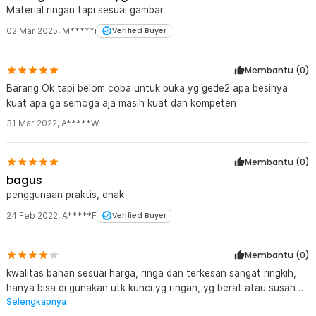
Material ringan tapi sesuai gambar
02 Mar 2025
,
M*****i
Verified Buyer
Membantu (
0
)
Barang Ok tapi belom coba untuk buka yg gede2 apa besinya
kuat apa ga semoga aja masih kuat dan kompeten
31 Mar 2022
,
A*****W
Membantu (
0
)
bagus
penggunaan praktis, enak
24 Feb 2022
,
A*****F
Verified Buyer
Membantu (
0
)
kwalitas bahan sesuai harga, ringa dan terkesan sangat ringkih,
hanya bisa di gunakan utk kunci yg ringan, yg berat atau susah di
Selengkapnya
buka jgn digunakan, takut patah, semoga awet, makasih gan