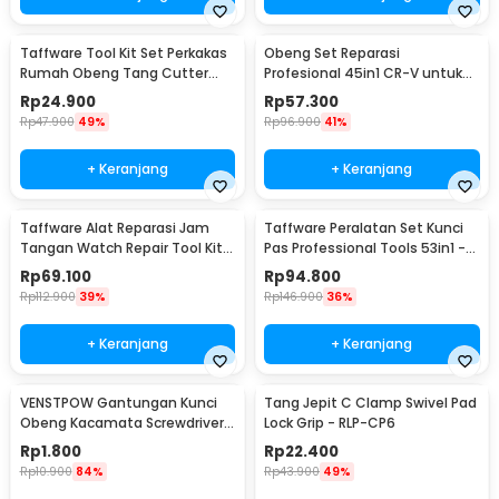
Taffware Tool Kit Set Perkakas
Obeng Set Reparasi
Rumah Obeng Tang Cutter
Profesional 45in1 CR-V untuk
Kunci L 12in1 - KS-011
HP Laptop Elektronik - 6093
Rp
24.900
Rp
57.300
Rp
47.900
49%
Rp
96.900
41%
+ Keranjang
+ Keranjang
Taffware Alat Reparasi Jam
Taffware Peralatan Set Kunci
Tangan Watch Repair Tool Kit
Pas Professional Tools 53in1 -
Lengkap 13in1 - SC8005
CR-V53
Rp
69.100
Rp
94.800
Rp
112.900
39%
Rp
146.900
36%
+ Keranjang
+ Keranjang
VENSTPOW Gantungan Kunci
Tang Jepit C Clamp Swivel Pad
Obeng Kacamata Screwdriver
Lock Grip - RLP-CP6
Plus Minus Hexagon - V001
Rp
1.800
Rp
22.400
Rp
10.900
84%
Rp
43.900
49%