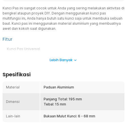
Kunci Pas ini sangat cocok untuk Anda yang sering melakukan aktivitas di
bengkel ataupun proyek DIY. Dengan menggunakan kunci pas
multifungsi ini, Anda hanya butuh satu kunci saja untuk membuka sebuah
baut. Kunci pas ini menggunakan material aluminium yang membuatnya
awet dan kokoh saat digunakan.
Fitur
Kunci Pas Universal
Dapat digunakan untuk berbagai macam kebutuhan perbaikan
Lebih Banyak
seperti memperbaiki ledeng, selang, ban mobil, kaki meja, dan lain-
lain.
Adjustable (Dapat diatur)
Spesifikasi
Rahang dapat diatur menggunakan mekanisme ulir sehingga
mampu menangani berbagai ukuran baut/mur tanpa memerlukan
Material
Paduan Aluminium
kunci tambahan. Mulut dari kunci pas ini cocok dengan baut ukuran
6 mm hingga 68 mm.
Panjang Total: 195 mm
Mekanisme ulir
Dimensi
Tebal: 15 mm
Memungkinkan pengaturan lebar rahang dengan mudah untuk
menyesuaikan ukuran mur atau baut.
Lain-lain
Bukaan Mulut Kunci: 6 - 68 mm
Bahan Berkualitas
Terbuat dari paduan aluminium, sehingga sangat kokoh dan tahan