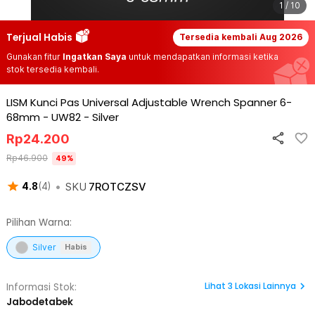
1 / 10
Terjual Habis
Tersedia kembali
Aug 2026
Gunakan fitur
Ingatkan Saya
untuk mendapatkan informasi ketika
stok tersedia kembali.
LISM Kunci Pas Universal Adjustable Wrench Spanner 6-
68mm - UW82
-
Silver
Rp
24.200
Rp
46.900
49
%
•
SKU
7ROTCZSV
4.8
(
4
)
Pilihan Warna:
Silver
Habis
Lihat
3
Lokasi Lainnya
Informasi Stok:
Jabodetabek