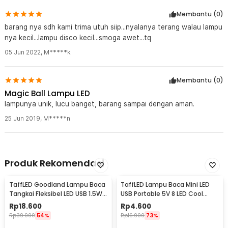
Membantu (
0
)
barang nya sdh kami trima utuh siip...nyalanya terang walau lampu
nya kecil...lampu disco kecil...smoga awet...tq
05 Jun 2022
,
M*****k
Membantu (
0
)
Magic Ball Lampu LED
lampunya unik, lucu banget, barang sampai dengan aman.
25 Jun 2019
,
M*****n
Produk Rekomendasi
TaffLED Goodland Lampu Baca
TaffLED Lampu Baca Mini LED
Tangkai Fleksibel LED USB 1.5W
USB Portable 5V 8 LED Cool
with Switch 28 Led - LZY-028
White - SMD 5730
Rp
18.600
Rp
4.600
Rp
39.900
54%
Rp
16.900
73%