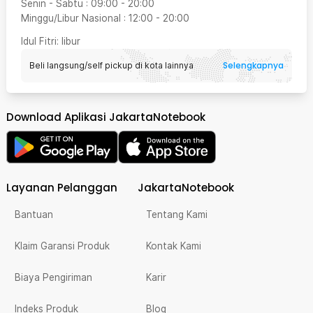
Senin - Sabtu
:
09:00
-
20:00
Minggu/Libur Nasional
:
12:00
-
20:00
Idul Fitri
: libur
Selengkapnya
Beli langsung/self pickup di kota lainnya
Download Aplikasi JakartaNotebook
Layanan Pelanggan
JakartaNotebook
Bantuan
Tentang Kami
Klaim Garansi Produk
Kontak Kami
Biaya Pengiriman
Karir
Indeks Produk
Blog