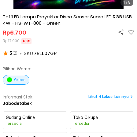
1 / 8
TaffLED Lampu Proyektor Disco Sensor Suara LED RGB USB
4W - HS-WT-006
-
Green
Rp
6.700
Rp
17.900
63
%
•
SKU
7RLL07GR
5
(
2
)
Pilihan Warna:
Green
Lihat
4
Lokasi Lainnya
Informasi Stok:
Jabodetabek
Gudang Online
Toko Cikupa
Tersedia
Tersedia