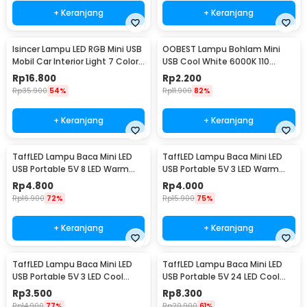
+ Keranjang
+ Keranjang
Isincer Lampu LED RGB Mini USB
OOBEST Lampu Bohlam Mini
Mobil Car Interior Light 7 Color
USB Cool White 6000K 110
- IS504
Lumens 5V 1W - OB60
Rp
16.800
Rp
2.200
Rp
35.900
54%
Rp
11.900
82%
+ Keranjang
+ Keranjang
TaffLED Lampu Baca Mini LED
TaffLED Lampu Baca Mini LED
USB Portable 5V 8 LED Warm
USB Portable 5V 3 LED Warm
White - SMD 5730
White - SMD 5730
Rp
4.800
Rp
4.000
Rp
16.900
72%
Rp
15.900
75%
+ Keranjang
+ Keranjang
TaffLED Lampu Baca Mini LED
TaffLED Lampu Baca Mini LED
USB Portable 5V 3 LED Cool
USB Portable 5V 24 LED Cool
White - SMD 5730
White - SMD 5730
Rp
3.500
Rp
8.300
Rp
14.900
77%
Rp
20.900
61%