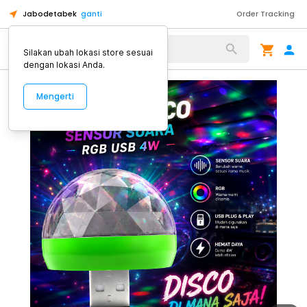
Jabodetabek
ganti
Order Tracking
Alat Kopi
Silakan ubah lokasi store sesuai
dengan lokasi Anda.
Mengerti