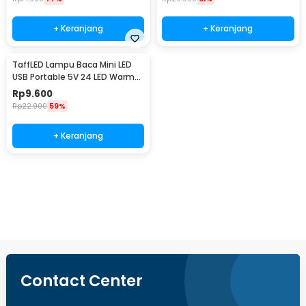
+ Keranjang
+ Keranjang
TaffLED Lampu Baca Mini LED
USB Portable 5V 24 LED Warm
White - SMD 5730
Rp
9.600
Rp
22.900
59%
+ Keranjang
Beli Sekarang
Contact Center