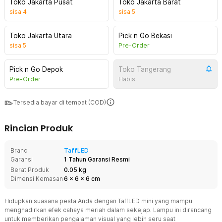
Toko Jakarta Pusat
Toko Jakarta Barat
sisa
4
sisa
5
Toko Jakarta Utara
Pick n Go Bekasi
sisa
5
Pre-Order
Pick n Go Depok
Toko Tangerang
Pre-Order
Habis
Tersedia bayar di tempat (COD)
Rincian Produk
Brand
TaffLED
Garansi
1 Tahun Garansi Resmi
Berat Produk
0.05 kg
Dimensi Kemasan
6
x
6
x
6
cm
Hidupkan suasana pesta Anda dengan TaffLED mini yang mampu
menghadirkan efek cahaya meriah dalam sekejap. Lampu ini dirancang
untuk memberikan pengalaman visual yang lebih seru saat