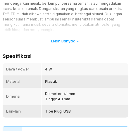
mendengarkan musik, berkumpul bersama teman, atau mengadakan
acara kecil di rumah. Dengan ukuran yang ringkas dan desain praktis,
TaffLED mudah dibawa serta digunakan di berbagai situasi. Dukungan
sensor suara membuat lampu ini semakin interaktif karena dapat
mengikuti irama musik secara otomatis, menciptakan atmosfer yang
lebih hidup dan menyenangkan.
Fitur
Lebih Banyak
Efek Cahaya RGB yang Meriah
Spesifikasi
TaffLED menggunakan chip LED berkualitas yang mampu
menghasilkan kombinasi warna RGB yang cerah dan dinamis.
Perpaduan warna yang berubah ubah ini membuat ruangan terlihat
Daya / Power
4 W
lebih hidup dan tidak monoton. Efek pencahayaan yang dihasilkan
sangat cocok untuk pesta, karaoke, acara santai, hingga hiburan di
Material
Plastik
kamar.
Desain Mini yang Praktis dan Portabel
Diameter: 41 mm
Dimensi
Bentuknya yang kecil dan ringan membuat lampu ini mudah dibawa
Tinggi: 43 mm
ke mana saja tanpa memakan banyak ruang. Anda bisa
menyimpannya di tas, laci, atau pouch tanpa ribet. Desain mini ini
Lain-lain
Tipe Plug: USB
juga memudahkan penempatan di meja, rak, atau area mana pun
sesuai kebutuhan.
Koneksi USB yang Fleksibel