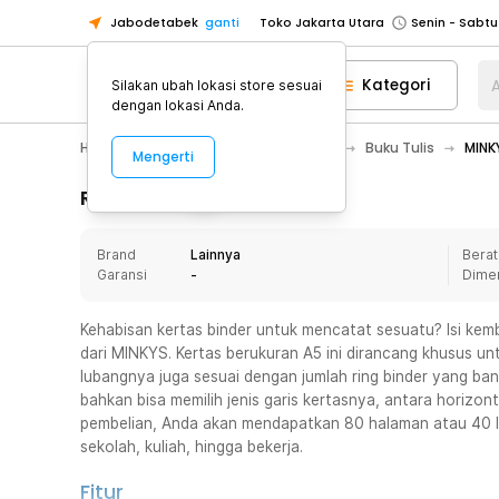
Jabodetabek
ganti
Toko Jakarta Utara
Toko Tangerang
Kategori
A
Silakan ubah lokasi store sesuai
Toko Cikupa
dengan lokasi Anda.
Pick n Go Jakarta Barat
Senin - J
Home Appliance
Alat Tulis Kantor
Buku Tulis
MINKY
Mengerti
Pick n Go Bekasi
Senin - Jumat (08
Pick n Go Depok
Senin - Jumat (08
Rincian Produk
Toko Jakarta Pusat
Senin - Sabtu
Brand
Lainnya
Berat
Toko Jakarta Barat
Senin - Sabtu
Garansi
-
Dime
Toko Jakarta Utara
Toko Tangerang
Kehabisan kertas binder untuk mencatat sesuatu? Isi kemb
dari MINKYS. Kertas berukuran A5 ini dirancang khusus unt
Toko Cikupa
lubangnya juga sesuai dengan jumlah ring binder yang ban
Pick n Go Jakarta Barat
Senin - J
bahkan bisa memilih jenis garis kertasnya, antara horizont
pembelian, Anda akan mendapatkan 80 halaman atau 40 l
Pick n Go Bekasi
Senin - Jumat (08
sekolah, kuliah, hingga bekerja.
Pick n Go Depok
Senin - Jumat (08
Fitur