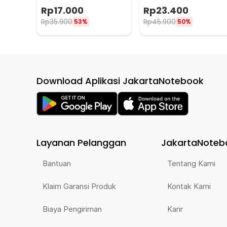
Note 52 Sheets - Q046
Leather Case - CW-05
Rp
17.000
Rp
23.400
Rp
35.900
Rp
45.900
53%
50%
Download Aplikasi JakartaNotebook
Layanan Pelanggan
JakartaNoteb
Bantuan
Tentang Kami
Klaim Garansi Produk
Kontak Kami
Biaya Pengiriman
Karir