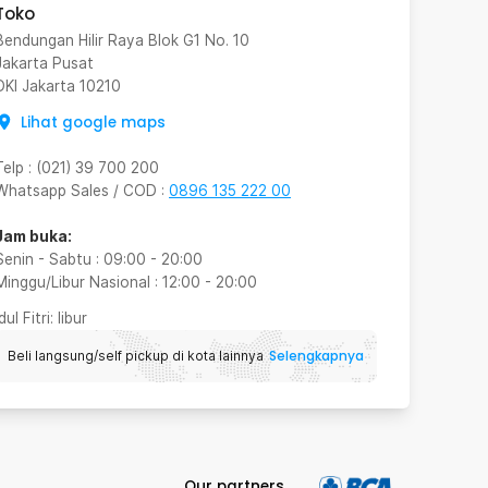
Toko
Bendungan Hilir Raya Blok G1 No. 10
Jakarta Pusat
DKI Jakarta
10210
Lihat google maps
Telp
:
(021) 39 700 200
Whatsapp Sales / COD
:
0896 135 222 00
Jam buka:
Senin - Sabtu
:
09:00
-
20:00
Minggu/Libur Nasional
:
12:00
-
20:00
Idul Fitri
: libur
Selengkapnya
Beli langsung/self pickup di kota lainnya
Our partners