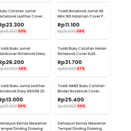
Buku Catatan Jurnal
Toddi Notebook Jurnal A6
Notebook Leather Cover
Mini 160 Halaman Cover PU
Vintage Pattern - CW-64
Leather Premium - CW-32
Rp
23.300
Rp
11.100
Rp
45.900
Rp
25.900
50%
58%
Toddi Buku Jurnal
Toddi Buku Catatan Harian
Hardcover Notebook Diary
Notebook Cover Kulit
68GSM 360 Halaman Lined
Magnetic Buckle - CW-04
Rp
26.200
Rp
31.700
- CW-05
Rp
49.900
Rp
58.900
48%
47%
Toddi Buku Jurnal Leather
Toddi AIMEE Buku Catatan
Notebook Diary 68GSM 200
Binder Notebook Cover
Halaman Lined A6 - CW-50
Kulit Vintage Maple A5 -
Rp
13.000
Rp
25.400
ZB-16
Rp
30.900
Rp
48.900
58%
49%
Dehaiyun Kertas Mewarnai
Dehaiyun Kertas Mewarnai
Tempel Dinding Drawing
Tempel Dinding Drawing