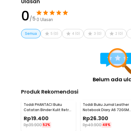
Ulasan
keperluan sekolah, kuliah, hingga bekerja.
0
Kelengkapan Produk
/5
0
Ulasan
Rincian yang Anda dapatkan untuk pembelian produk ini
1 x MINKYS Kertas Binder Loose Leaf Paper Refill 6
Semua
5
(
0
)
4
(
0
)
3
(
0
)
2
(
0
)
Belum ada ul
Produk Rekomendasi
Toddi PHANTACI Buku
Toddi Buku Jurnal Leather
Catatan Binder Kulit Retro
Notebook Diary A6 72GSM
Leaf Kertas B7 - ZB-20
140 Halaman Blank - ZB-3
Rp
19.400
Rp
26.300
Rp
39.900
Rp
49.900
52%
48%