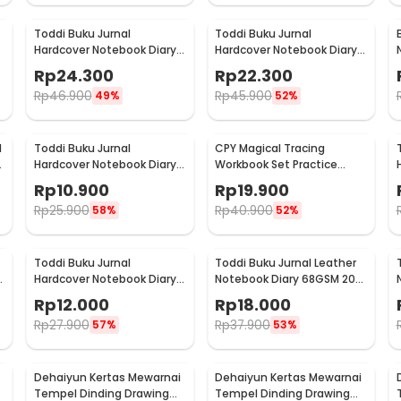
Toddi Buku Jurnal
Toddi Buku Jurnal
Hardcover Notebook Diary
Hardcover Notebook Diary
-
72GSM 192 Halaman Lined -
80GSM 360 Halaman Lined
Rp
24.300
Rp
22.300
CW-60
- CW-25
Rp
46.900
Rp
45.900
49%
52%
d
Toddi Buku Jurnal
CPY Magical Tracing
Hardcover Notebook Diary
Workbook Set Practice
68GSM 160 Halaman Lined -
Copybook for Kids - 001
Rp
10.900
Rp
19.900
CW-74
Rp
25.900
Rp
40.900
58%
52%
Toddi Buku Jurnal
Toddi Buku Jurnal Leather
Hardcover Notebook Diary
Notebook Diary 68GSM 200
200 Halaman Lined A7 -
Halaman Lined A5 - CW-50
Rp
12.000
Rp
18.000
CW-38
Rp
27.900
Rp
37.900
57%
53%
Dehaiyun Kertas Mewarnai
Dehaiyun Kertas Mewarnai
Tempel Dinding Drawing
Tempel Dinding Drawing