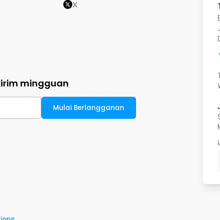
X
kirim mingguan
Mulai Berlangganan
ions