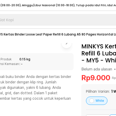
lat Kopi
umat (07:00 - 20:00), Sabtu - Minggu (08:00 - 20:00), Tutup pada Idul Fitri
Sele
S Kertas Binder Loose Leaf Paper Refill 6 Lubang A5 80 Pages Horizontal L
:00 - 20:00), Sabtu - Minggu/ Libur Nasional (08:00 - 17:00)
Selengkapnya
:00 - 20:00), Sabtu - Minggu/ Libur Nasional (08:00 - 17:00)
MINKYS Kert
Selengkapnya
Refill 6 Lu
 (09:00-20:00), Minggu/Libur Nasional (12:00-20:00), Tutup pada Idul Fitri
Sele
- MY5
-
Whi
 Produk
0.15 kg
 (09:00-20:00), Minggu/Libur Nasional (12:00-20:00), Tutup pada Idul Fitri
Sele
nsi Kemasan
: -
Belum ada ulasan
•
Rp
9.000
ali buku binder Anda dengan kertas binder
Rp
uk binder dengan klip ring. Jumlah
yak digunakan, yakni 6 lubang. Anda
umat (07:00 - 20:00), Sabtu - Minggu (08:00 - 20:00), Tutup pada Idul Fitri
Sele
Pilihan Varian:
1
W
al, grid, dan dotted. Dalam 1 paket
embar kertas yang cocok untuk keperluan
:00 - 20:00), Sabtu - Minggu/ Libur Nasional (08:00 - 17:00)
Selengkapnya
White
:00 - 20:00), Sabtu - Minggu/ Libur Nasional (08:00 - 17:00)
Selengkapnya