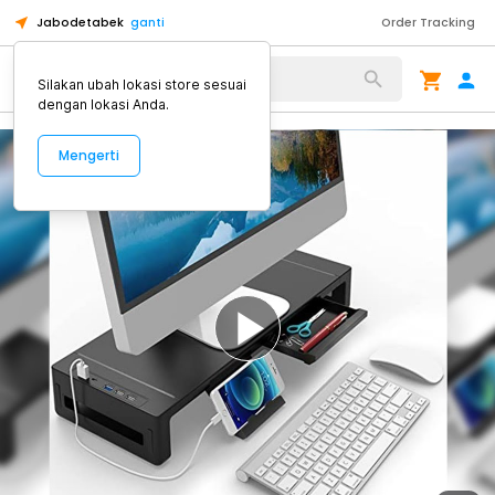
Jabodetabek
ganti
Order Tracking
Alat Kopi
Silakan ubah lokasi store sesuai
dengan lokasi Anda.
Mengerti