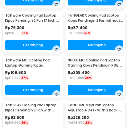
+ Keranjang
+ Keranjang
Taffware Cooling Pad Laptop
TaffGEAR Cooling Pad Laptop
Kipas Pendingin 2 Fan 17 Inch -
Kipas Pendingin 2 Fan without
N99
Knob Speed - Q100
Rp
79.300
Rp
87.400
Rp
126.900
38%
Rp
137.900
37%
+ Keranjang
+ Keranjang
Taffware MC Cooling Pad
NUOXI MC Cooling Pad Laptop
Laptop Gaming Kipas
Gaming Kipas Pendingin RGB 2
Pendingin 6 Fan 15.6 Inch - Q3
Fan 18 Inch - X500
Rp
109.600
Rp
308.400
Rp
173.900
37%
Rp
422.900
28%
+ Keranjang
+ Keranjang
TaffGEAR Cooling Pad Laptop
TaffHOME Meja Rak Laptop
Kipas Pendingin 2 Fan with
Adjustable Desk With 2 Rack -
Knob Speed - Q100
ND03
Rp
92.600
Rp
225.200
Rp
143.900
36%
Rp
308.900
28%