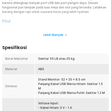
karena dilengkapi banyak port USB dan port pengisi daya. Desain
fungsional pun tampak pada luas meja dan slot yang tersedia. Letakkan
barang dengan rapi untuk suasana kerja yang lebih nyaman.
Fitur
Dukung Kecanggihan Era Digital
Lebih Banyak
Tidak seperti stand monitor pada umumnya, Anda akan
mendapatkan meja yang mendukung transfer data dan pengisian
daya. Hal ini berkat adanya 1 port USB Type A 3.0, 2 port USB Type A
Spesifikasi
2.0, dan 2 port pengisian daya. Fitur ini menambah fungsionalitas
stand dan bisa meningkatkan produktivitas Anda.
Berat Maksimal
Sekitar 55 LB atau 25 kg
Nikmati Bekerja dengan Rapi
Selain port USB, stand monitor ini juga dilengkapi dengan berbagai
Material
slot barang. Terdapat slot yang dapat difungsikan sebagai stand
ABS
smartphone atau tablet. Anda juga dapat menyimpan barang pada
slot lain yang tersedia. Bekerja pun semakin nyaman karena barang
Stand Monitor: 52 x 20 x 8.5 cm
tak berantakan.
Panjang Kabel USB Warna Hitam: Sekitar 1.5
Dimensi
M
Kualitas Unggulan Mampu Tahan Beban
Panjang Kabel USB Warna Putih: Sekitar 1.2 M
Material ABS berkualitas membuatnya kokoh dan mampu menahan
beban hingga 55 LB atau 25 kg. Tidak hanya sebagai dudukan
monitor saja, berkat kualitas tersebut, Anda juga dapat
Voltase Input:
menggunakan stand sebagai dudukan printer hingga TV.
- Kabel Hitam: 5 V - 1 A