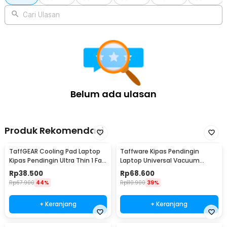
Cari Ulasan
Belum ada ulasan
Produk Rekomendasi
TaffGEAR Cooling Pad Laptop
Taffware Kipas Pendingin
Kipas Pendingin Ultra Thin 1 Fan
Laptop Universal Vacuum
14 Inch - V19
Cooler 3000RPM 2W 5V - ICE
Rp
38.500
Rp
68.600
FANIII
Rp
67.900
44%
Rp
110.900
39%
+ Keranjang
+ Keranjang