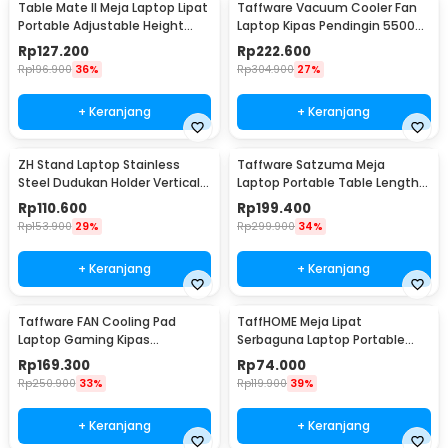
Table Mate II Meja Laptop Lipat
Taffware Vacuum Cooler Fan
Portable Adjustable Height
Laptop Kipas Pendingin 5500
51x39.5cm - TM2
RPM 5V - LC06
Rp
127.200
Rp
222.600
Rp
196.900
36%
Rp
304.900
27%
+ Keranjang
+ Keranjang
ZH Stand Laptop Stainless
Taffware Satzuma Meja
Steel Dudukan Holder Vertical
Laptop Portable Table Length
Gravity - ZH005
42x26cm - Z19
Rp
110.600
Rp
199.400
Rp
153.900
29%
Rp
299.900
34%
+ Keranjang
+ Keranjang
Taffware FAN Cooling Pad
TaffHOME Meja Lipat
Laptop Gaming Kipas
Serbaguna Laptop Portable
Pendingin 5 Fan 17 Inch - K5
Desk Minimalist Design - BO60
Rp
169.300
Rp
74.000
Rp
250.900
33%
Rp
119.900
39%
+ Keranjang
+ Keranjang