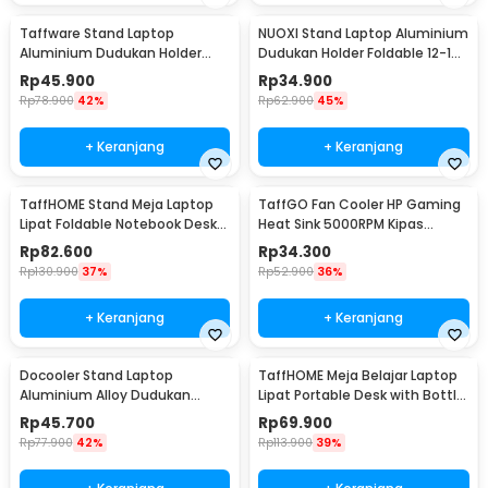
Taffware Stand Laptop
NUOXI Stand Laptop Aluminium
Aluminium Dudukan Holder
Dudukan Holder Foldable 12-17
Foldable Portable - IV012
Inch - N3
Rp
45.900
Rp
34.900
Rp
78.900
42%
Rp
62.900
45%
+ Keranjang
+ Keranjang
TaffHOME Stand Meja Laptop
TaffGO Fan Cooler HP Gaming
Lipat Foldable Notebook Desk
Heat Sink 5000RPM Kipas
Table - BC60
Pendingin 5V - H-15
Rp
82.600
Rp
34.300
Rp
130.900
37%
Rp
52.900
36%
+ Keranjang
+ Keranjang
Docooler Stand Laptop
TaffHOME Meja Belajar Laptop
Aluminium Alloy Dudukan
Lipat Portable Desk with Bottle
Holder Foldable 7 Level - N7
Hole - L62
Rp
45.700
Rp
69.900
Rp
77.900
42%
Rp
113.900
39%