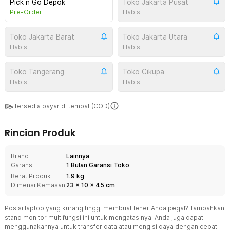
Pick n Go Depok
Toko Jakarta Pusat
Pre-Order
Habis
Toko Jakarta Barat
Toko Jakarta Utara
Habis
Habis
Toko Tangerang
Toko Cikupa
Habis
Habis
Tersedia bayar di tempat (COD)
Rincian Produk
Brand
Lainnya
Garansi
1 Bulan Garansi Toko
Berat Produk
1.9 kg
Dimensi Kemasan
23
x
10
x
45
cm
Posisi laptop yang kurang tinggi membuat leher Anda pegal? Tambahkan
stand monitor multifungsi ini untuk mengatasinya. Anda juga dapat
menggunakannya untuk transfer data atau mengisi daya dengan cepat