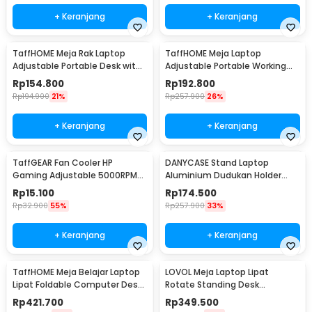
+ Keranjang
+ Keranjang
TaffHOME Meja Rak Laptop
TaffHOME Meja Laptop
Adjustable Portable Desk with 1
Adjustable Portable Working
Rack - ND03
Desk 3 Layer 60x40cm - ND04
Rp
154.800
Rp
192.800
Rp
194.900
21%
Rp
257.900
26%
+ Keranjang
+ Keranjang
TaffGEAR Fan Cooler HP
DANYCASE Stand Laptop
Gaming Adjustable 5000RPM
Aluminium Dudukan Holder
Kipas Pendingin 5V - G6
Foldable Cooling Fan - DC1316
Rp
15.100
Rp
174.500
Rp
32.900
55%
Rp
257.900
33%
+ Keranjang
+ Keranjang
TaffHOME Meja Belajar Laptop
LOVOL Meja Laptop Lipat
Lipat Foldable Computer Desk
Rotate Standing Desk
- BL-A53
Telescopic for Bed - C02Y
Rp
421.700
Rp
349.500