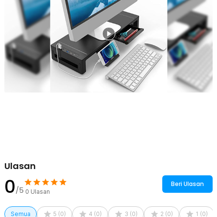
Ulasan
0
Beri Ulasan
/5
0
Ulasan
Semua
5
(
0
)
4
(
0
)
3
(
0
)
2
(
0
)
1
(
0
)