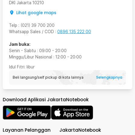
DKI Jakarta
10210
Lihat google maps
Telp
:
(021) 39 700 200
Whatsapp Sales / COD
:
0896 135 222 00
Jam buka:
Senin - Sabtu
:
09:00
-
20:00
Minggu/Libur Nasional
:
12:00
-
20:00
Idul Fitri
: libur
Selengkapnya
Beli langsung/self pickup di kota lainnya
Download Aplikasi JakartaNotebook
Layanan Pelanggan
JakartaNotebook