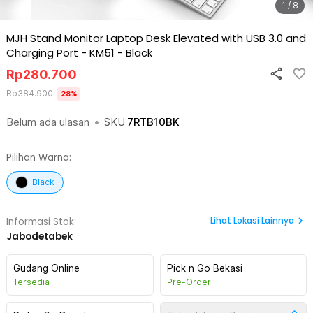
1 / 8
MJH Stand Monitor Laptop Desk Elevated with USB 3.0 and
Charging Port - KM51
-
Black
Rp
280.700
Rp
384.900
28
%
Belum ada ulasan
•
SKU
7RTB10BK
Pilihan Warna:
Black
Lihat
Lokasi Lainnya
Informasi Stok:
Jabodetabek
Gudang Online
Pick n Go Bekasi
Tersedia
Pre-Order