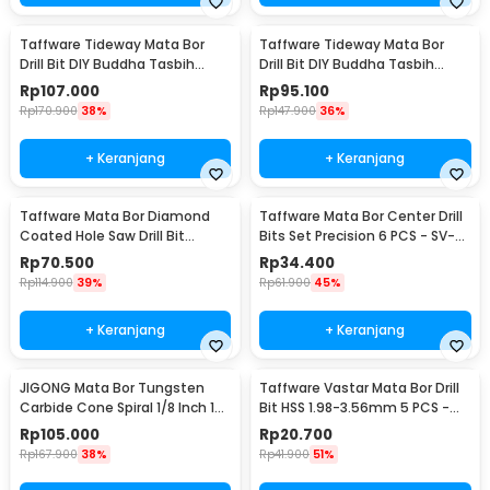
Taffware Tideway Mata Bor
Taffware Tideway Mata Bor
Drill Bit DIY Buddha Tasbih
Drill Bit DIY Buddha Tasbih
Beads 2mm 2 PCS 8mm
Beads 2mm 2 PCS 12mm
Rp
107.000
Rp
95.100
Rp
170.900
38%
Rp
147.900
36%
+ Keranjang
+ Keranjang
Taffware Mata Bor Diamond
Taffware Mata Bor Center Drill
Coated Hole Saw Drill Bit
Bits Set Precision 6 PCS - SV-
6mm-50mm 15 PCS - GJ0105
VDB25
Rp
70.500
Rp
34.400
Rp
114.900
39%
Rp
61.900
45%
+ Keranjang
+ Keranjang
JIGONG Mata Bor Tungsten
Taffware Vastar Mata Bor Drill
Carbide Cone Spiral 1/8 Inch 10
Bit HSS 1.98-3.56mm 5 PCS -
PCS - JG8
SV-VDB26
Rp
105.000
Rp
20.700
Rp
167.900
38%
Rp
41.900
51%