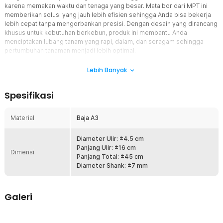
karena memakan waktu dan tenaga yang besar. Mata bor dari MPT ini
memberikan solusi yang jauh lebih efisien sehingga Anda bisa bekerja
lebih cepat tanpa mengorbankan presisi. Dengan desain yang dirancang
khusus untuk kebutuhan berkebun, produk ini membantu Anda
menciptakan lubang tanam yang rapi, dalam, dan seragam sehingga
pertumbuhan tanaman menjadi lebih optimal.
Fitur
Lebih Banyak
Desain Spiral yang Efisien
Spesifikasi
Bentuk spiral pada mata bor ini dirancang untuk mempercepat
proses penetrasi tanah dan mengeluarkan material dengan lebih
rapi. Struktur ulirnya bekerja aktif menarik tanah ke permukaan
Material
Baja A3
sehingga proses penggalian menjadi lebih ringan dan efisien.
Dengan performa seperti ini, Anda dapat memasukkan bibit
Diameter Ulir: ±4.5 cm
tanaman atau memasang pagar dengan lebih cepat tanpa usaha
Panjang Ulir: ±16 cm
berlebihan.
Dimensi
Panjang Total: ±45 cm
Ukuran yang Tepat
Diameter Shank: ±7 mm
Dengan ukuran 4.5 x 45 cm, mata bor ini memberikan fleksibilitas
optimal untuk berbagai jenis lubang tanam, baik untuk bibit kecil
maupun tanaman yang membutuhkan kedalaman lebih. Dimensi ini
Galeri
memungkinkan pekerjaan dilakukan dengan konsisten pada tanah
keras maupun tanah gembur. Anda mendapatkan hasil yang
seragam tanpa harus menggali berulang kali.