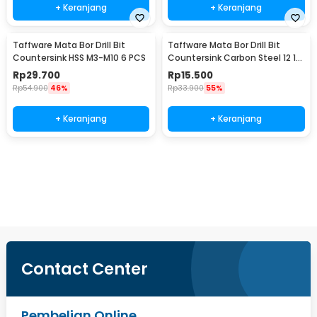
+ Keranjang
+ Keranjang
Taffware Mata Bor Drill Bit
Taffware Mata Bor Drill Bit
Countersink HSS M3-M10 6 PCS
Countersink Carbon Steel 12 16
19mm 3 PCS
Rp
29.700
Rp
15.500
Rp
54.900
46%
Rp
33.900
55%
+ Keranjang
+ Keranjang
Beli Sekarang
Contact Center
Pembelian Online