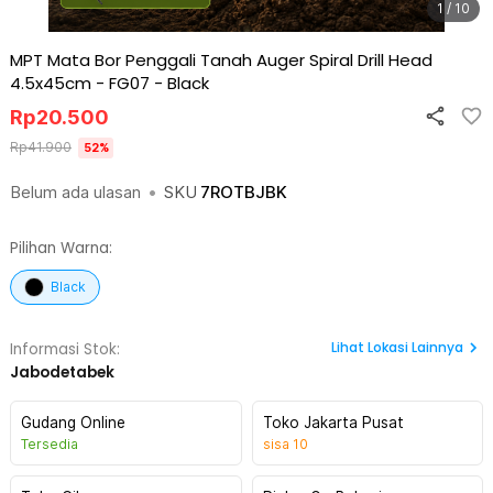
1 / 10
MPT Mata Bor Penggali Tanah Auger Spiral Drill Head
4.5x45cm - FG07
-
Black
Rp
20.500
Rp
41.900
52
%
Belum ada ulasan
•
SKU
7ROTBJBK
Pilihan Warna:
Black
Lihat
Lokasi Lainnya
Informasi Stok:
Jabodetabek
Gudang Online
Toko Jakarta Pusat
Tersedia
sisa
10