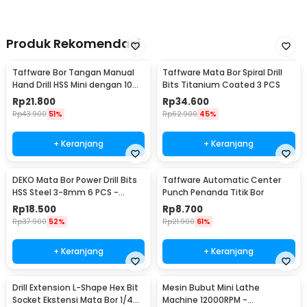
Kelengkapan Produk
Rincian yang Anda dapatkan untuk pembelian produk ini:
Produk Rekomendasi
1 x MPT Mata Bor Penggali Tanah Auger Spiral Drill Head
4.5x45cm - FG07
Taffware Bor Tangan Manual
Taffware Mata Bor Spiral Drill
Hand Drill HSS Mini dengan 10
Bits Titanium Coated 3 PCS
Mata Bor - 3003
Rp
21.800
Rp
34.600
Rp
43.900
51%
Rp
62.900
45%
+ Keranjang
+ Keranjang
DEKO Mata Bor Power Drill Bits
Taffware Automatic Center
HSS Steel 3-8mm 6 PCS -
Punch Penanda Titik Bor
DW1369
Rp
18.500
Rp
8.700
Rp
37.900
52%
Rp
21.900
61%
+ Keranjang
+ Keranjang
Drill Extension L-Shape Hex Bit
Mesin Bubut Mini Lathe
Socket Ekstensi Mata Bor 1/4
Machine 12000RPM -