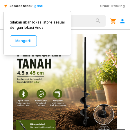
Jabodetabek
ganti
Order Tracking
Alat Kopi
Silakan ubah lokasi store sesuai
dengan lokasi Anda.
Mengerti