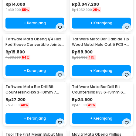
Inch - 105
TZ20002MR
Rp
14.000
Rp
3.047.200
Rp
30.900
55%
Rp
4.052.900
25%
+ Keranjang
+ Keranjang
Taffware Mata Obeng 1/4 Hex
Taffware Mata Bor Carbide Tip
Rod Sleeve Convertible Joints
Wood Metal Hole Cut 5 PCS -
8 PCS
EPC-PIT-20P
Rp
15.800
Rp
59.900
Rp
33.900
54%
Rp
99.900
41%
+ Keranjang
+ Keranjang
Taffware Mata Bor Drill Bit
Taffware Mata Bor Drill Bit
Countersink HSS 3-10mm 7
Countersink HSS 6-19mm 6
PCS - QST-K13
PCS - BT3
Rp
27.200
Rp
24.500
Rp
51.900
48%
Rp
47.900
49%
+ Keranjang
+ Keranjang
Tool The First Mesin Bubut Mini
Mayitr Mata Obeng Phillips