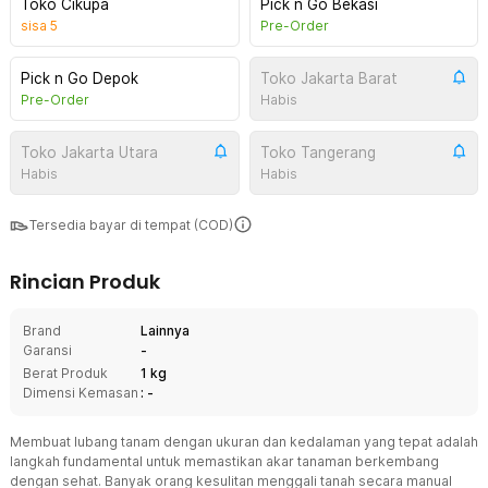
Toko Cikupa
Pick n Go Bekasi
sisa
5
Pre-Order
Pick n Go Depok
Toko Jakarta Barat
Pre-Order
Habis
Toko Jakarta Utara
Toko Tangerang
Habis
Habis
Tersedia bayar di tempat (COD)
Rincian Produk
Brand
Lainnya
Garansi
-
Berat Produk
1 kg
Dimensi Kemasan
: -
Membuat lubang tanam dengan ukuran dan kedalaman yang tepat adalah
langkah fundamental untuk memastikan akar tanaman berkembang
dengan sehat. Banyak orang kesulitan menggali tanah secara manual