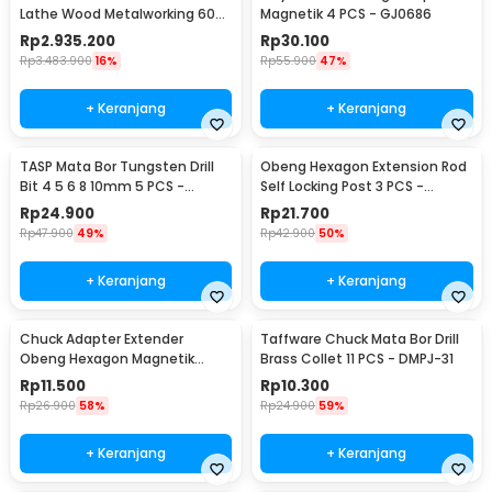
Lathe Wood Metalworking 60W
Magnetik 4 PCS - GJ0686
- TZ20002MG
Rp
2.935.200
Rp
30.100
Rp
3.483.900
16%
Rp
55.900
47%
+ Keranjang
+ Keranjang
TASP Mata Bor Tungsten Drill
Obeng Hexagon Extension Rod
Bit 4 5 6 8 10mm 5 PCS -
Self Locking Post 3 PCS -
MGDK002
HT43401-3P
Rp
24.900
Rp
21.700
Rp
47.900
49%
Rp
42.900
50%
+ Keranjang
+ Keranjang
Chuck Adapter Extender
Taffware Chuck Mata Bor Drill
Obeng Hexagon Magnetik
Brass Collet 11 PCS - DMPJ-31
Shank 1/4 Inch
Rp
11.500
Rp
10.300
Rp
26.900
58%
Rp
24.900
59%
+ Keranjang
+ Keranjang