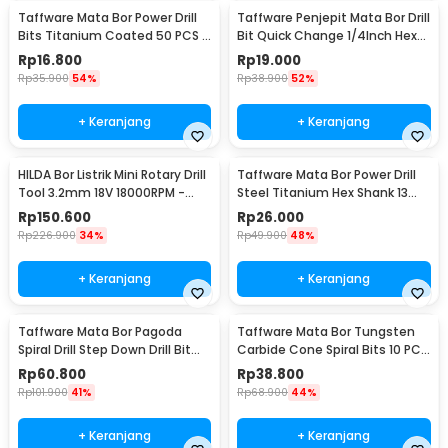
Taffware Mata Bor Power Drill
Taffware Penjepit Mata Bor Drill
Bits Titanium Coated 50 PCS -
Bit Quick Change 1/4Inch Hex
DW1361
Shank - 2054A
Rp
16.800
Rp
19.000
Rp
35.900
54%
Rp
38.900
52%
+ Keranjang
+ Keranjang
HILDA Bor Listrik Mini Rotary Drill
Taffware Mata Bor Power Drill
Tool 3.2mm 18V 18000RPM -
Steel Titanium Hex Shank 13
JD5202
PCS - SV-VDB13
Rp
150.600
Rp
26.000
Rp
226.900
34%
Rp
49.900
48%
+ Keranjang
+ Keranjang
Taffware Mata Bor Pagoda
Taffware Mata Bor Tungsten
Spiral Drill Step Down Drill Bit
Carbide Cone Spiral Bits 10 PCS
Tipe 2 5 PCS - BIHH463A
- GJ0106
Rp
60.800
Rp
38.800
Rp
101.900
41%
Rp
68.900
44%
+ Keranjang
+ Keranjang