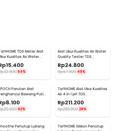
TaffHOME TDS Meter Alat
Alat Ukur Kualitas Air Water
Ukur Kualitas Air Water
Quality Tester TDS
Quality Tester - TDS-3
Electrolyzer - JJ2850
Rp
15.400
Rp
24.800
Rp
32.900
Rp
47.900
54%
49%
EPOCH Parutan Alat
TaffHOME Alat Ukur Kualitas
Penghancur Bawang Putih
Air 4 in 1 pH TDS
Garlic Presser - A45
Temperature Meter Tester
Rp
8.100
Rp
211.200
- KT-686
Rp
20.900
Rp
289.900
62%
28%
Shoothe Penutup Lubang
TaffHOME Silikon Penutup