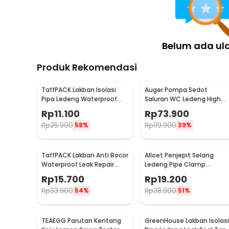
Belum ada ul
Produk Rekomendasi
TaffPACK Lakban Isolasi
Auger Pompa Sedot
Pipa Ledeng Waterproof
Saluran WC Ledeng High
25mm 1.5M - A92-17
Pressure Air Drain Plunger -
Rp
11.100
Rp
73.900
JJ63010
Rp
25.900
Rp
119.900
58%
39%
TaffPACK Lakban Anti Bocor
Alloet Penjepit Selang
Waterproof Leak Repair
Ledeng Pipe Clamp
Tape 10x150cm - 51DB
Fastener 6-10mm 75 PCS 
Rp
15.700
Rp
19.200
Q673B
Rp
33.900
Rp
38.900
54%
51%
TEAEGG Parutan Kentang
GreenHouse Lakban Isolasi