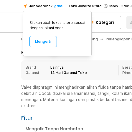
Jabodetabek
ganti
Toko Jakarta Utara
Toko Tangerang
Kategori
A
Silakan ubah lokasi store sesuai
Toko Cikupa
dengan lokasi Anda.
Pick n Go Jakarta Barat
Senin - J
Home Appliance
Perlengkapan Ledeng
Perlengkapan 
Mengerti
Pick n Go Bekasi
Senin - Jumat (08
Pick n Go Depok
Senin - Jumat (08
Rincian Produk
Toko Jakarta Pusat
Senin - Sabtu
Brand
Lainnya
Berat
Toko Jakarta Barat
Senin - Sabtu
Garansi
14 Hari Garansi Toko
Dime
Toko Jakarta Utara
Toko Tangerang
Valve diaphragm ini menghadirkan aliran fluida tanpa ha
debit air. Cocok dipakai di kamar mandi, tangki, kolam ikan
Toko Cikupa
menengah. Material kuningan dan plastik berkualitas mem
Pick n Go Jakarta Barat
Senin - J
ekstrem.
Pick n Go Bekasi
Senin - Jumat (08
Fitur
Pick n Go Depok
Senin - Jumat (08
Mengalir Tanpa Hambatan