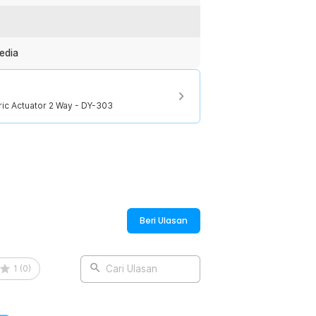
edia
ric Actuator 2 Way - DY-303
Beri Ulasan
1
(
0
)
Cari Ulasan