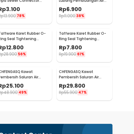
Pipa Sewer Connector
Lubang Pembuangan Air
Sealing Plug - YS03
Sewer Drain Cover - YSJ224
Rp
3.100
Rp
6.900
Rp
13.900
Rp
11.000
78%
38%
Taffware Karet Rubber O-
Taffware Karet Rubber O-
Ring Seal Tightening
Ring Seal Tightening
Multifungsi 200 PCS - E436
Multifungsi 250 PCS - E436
Rp
12.800
Rp
7.800
Rp
28.900
Rp
19.900
56%
61%
CHFENGASQ Kawat
CHFENGASQ Kawat
Pembersih Saluran Air
Pembersih Saluran Air
Toilet Cleaner Dredger
Toilet Cleaner Dredger
Rp
25.100
Rp
29.800
Blockage 3M - CHF1
Blockage 5M - CHF1
Rp
48.900
Rp
55.900
49%
47%