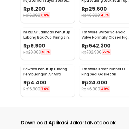
Keju Lemon Sayur Zester
Pipa Ledeng Leak Seal Tap
Grater Tool - A46
25mm 3M - A93
Rp
6.200
Rp
25.600
Rp
16.900
Rp
48.900
64%
48%
ISFRIDAY Saringan Penutup
Taffware Water Solenoid
Lubang Bak Cuci Piring Sink
Valve Normally Closed Hig
Filter - 2448
2 Inch - 2W-500-50
Rp
9.900
Rp
542.300
Rp
23.900
Rp
732.900
59%
27%
Pawaca Penutup Lubang
Taffware Karet Rubber O
Pembuangan Air Anti
Ring Seal Gasket Sil
Blocking Cover - SJ225
Tightening 270 PCS - W-
Rp
4.400
Rp
24.000
8085
Rp
16.900
Rp
46.900
74%
49%
Download Aplikasi JakartaNotebook