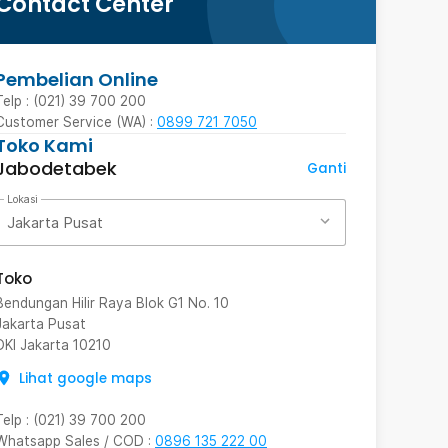
Contact Center
Pembelian Online
Telp : (021) 39 700 200
Customer Service (WA) :
0899 721 7050
Toko Kami
Jabodetabek
Ganti
Lokasi
Jakarta Pusat
Toko
Bendungan Hilir Raya Blok G1 No. 10
Jakarta Pusat
DKI Jakarta
10210
Lihat google maps
Telp
:
(021) 39 700 200
Whatsapp Sales / COD
:
0896 135 222 00