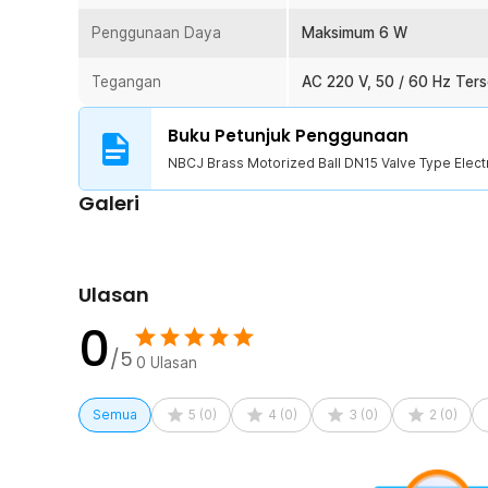
Penggunaan Daya
Maksimum 6 W
Tegangan
AC 220 V, 50 / 60 Hz Ters
Buku Petunjuk Penggunaan
NBCJ Brass Motorized Ball DN15 Valve Type Elect
Galeri
Ulasan
0
/5
0
Ulasan
Semua
5
(
0
)
4
(
0
)
3
(
0
)
2
(
0
)