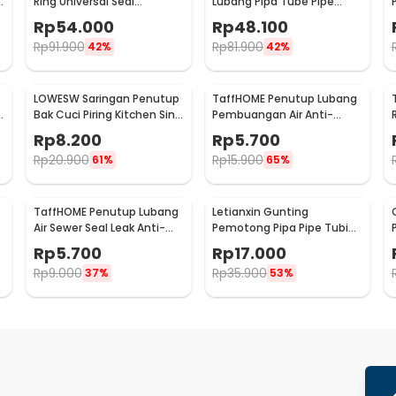
e
Ring Universal Seal
Lubang Pipa Tube Pipe
Tightening 419 PCS - J200
Expander 6PCS - GJ2885
Rp
54.000
Rp
48.100
Rp
91.900
Rp
81.900
42%
42%
LOWESW Saringan Penutup
TaffHOME Penutup Lubang
h
Bak Cuci Piring Kitchen Sink
Pembuangan Air Anti-
Filter - F291
Blocking Filter Cover - SJ24
Rp
8.200
Rp
5.700
Rp
20.900
Rp
15.900
61%
65%
TaffHOME Penutup Lubang
Letianxin Gunting
Air Sewer Seal Leak Anti-
Pemotong Pipa Pipe Tubing
Blocking Filter Cover -
Cutter 16-32mm - PR16
Rp
5.700
Rp
17.000
SJ226
Rp
9.000
Rp
35.900
37%
53%