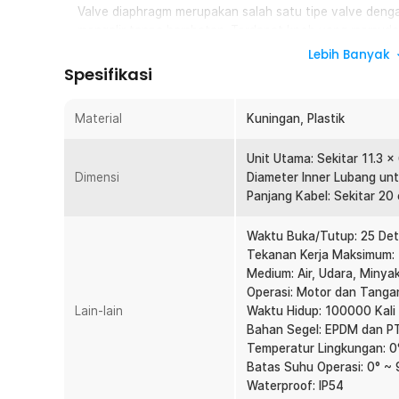
Valve diaphragm merupakan salah satu tipe valve denga
mengalir tanpa hambatan. Terdapat knob yang memuda
aliran air.
Lebih Banyak
Spesifikasi
Cocok untuk Berbagai Kegiatan
Valve ini dapat digunakan pada sistem perpipaan kamar 
pengairan lain dengan skala kecil hingga menengah. Pe
Material
Kuningan, Plastik
dihubungkan dengan sistem kelistrikan rumah.
Unit Utama: Sekitar 11.3 x
Material Berkualitas
Dimensi
Diameter Inner Lubang unt
Kombinasi material kuningan pada bagian pipa dan plast
Panjang Kabel: Sekitar 20
memungkinkan valve bekerja di lingkungan yang cukup e
digunakan dalam jangka waktu lama.
Waktu Buka/Tutup: 25 Det
Tekanan Kerja Maksimum: 
Kelengkapan Produk
Medium: Air, Udara, Minya
Rincian yang Anda dapatkan untuk pembelian produk ini
Operasi: Motor dan Tanga
Lain-lain
1 x NBCJ Brass Motorized Ball DN15 Valve Type Elec
Waktu Hidup: 100000 Kali
Bahan Segel: EPDM dan P
Temperatur Lingkungan: 0
Batas Suhu Operasi: 0° ~
Waterproof: IP54