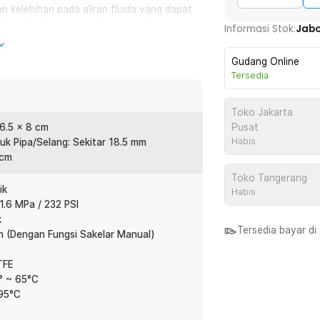
n kelebihan pada aliran fluida yang dapat
hkan Anda mengatur besar kecilnya
Informasi Stok:
Jab
Gudang Online
Tersedia
mandi, tangki air, kolam ikan, maupun
masangannya pun tidak rumit, cukup
Toko Jakarta
 6.5 x 8 cm
Pusat
Habis
uk Pipa/Selang: Sekitar 18.5 mm
ik sebagai penutup komponen listrik
 cm
kstrem. Dengan begitu, valve ini dapat
Toko Tangerang
ik
Habis
1.6 MPa / 232 PSI
k
Tersedia bayar d
:
n (Dengan Fungsi Sakelar Manual)
tric Actuator 2 Way - DY-303
TFE
° ~ 65°C
 95°C