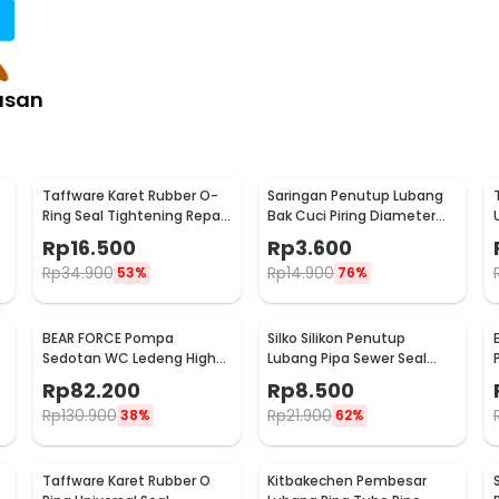
asan
Taffware Karet Rubber O-
Saringan Penutup Lubang
Ring Seal Tightening Repair
Bak Cuci Piring Diameter
Kit 225 PCS - E436
7.8cm - M128
Rp
16.500
Rp
3.600
Rp
34.900
Rp
14.900
53%
76%
BEAR FORCE Pompa
Silko Silikon Penutup
Sedotan WC Ledeng High
Lubang Pipa Sewer Seal
-
Pressure Air Drain Plunger -
Leak Water Pipe - YS02
Rp
82.200
Rp
8.500
DB275
Rp
130.900
Rp
21.900
38%
62%
Taffware Karet Rubber O
Kitbakechen Pembesar