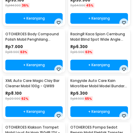
Rp
93.100
Rp
35.900
Rp
144.900
36%
Rp
64.900
45%
+ Keranjang
+ Keranjang
OTOHEROES Body Compound
RacingR Kaca Spion Cembung
Polish Mobil Penghilang
Mobil Blind Spot Wide Angle
Goresan 15g with Spons - YYC-
50mm 2 Pcs - J0027
Rp
7.000
Rp
6.300
508
Rp
18.900
63%
Rp
16.900
63%
+ Keranjang
+ Keranjang
XML Auto Care Magic Clay Bar
Kongyide Auto Care Kain
Cleaner Mobil 100g - QW89
Microfiber Mobil Model Bundar -
L-20
Rp
8.100
Rp
5.300
Rp
20.900
62%
Rp
14.900
65%
+ Keranjang
+ Keranjang
OTOHEROES Klakson Trompet
OTOHEROES Pompa Sedot
Mobil Loud Air Horn 150dB 12V -
Bensin Mobil Elektrik Transfer