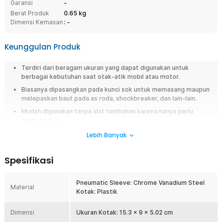
Garansi
-
Berat Produk
0.65 kg
Dimensi Kemasan
: -
Keunggulan Produk
Terdiri dari beragam ukuran yang dapat digunakan untuk
berbagai kebutuhan saat otak-atik mobil atau motor.
Biasanya dipasangkan pada kunci sok untuk memasang maupun
melepaskan baut pada as roda, shockbreaker, dan lain-lain.
Mudah digunakan tanpa alat tambahan karena hanya perlu
memutarnya.
Terbuat dari material chrome vanadium steel berkualitas
Lebih Banyak
sehingga jauh lebih kuat dan tahan lama.
Menawarkan kotak penyimpanan plastik dengan ukuran 15.3 x 9
Spesifikasi
x 5.02 cm yang memudahkan penggunaan.
Pneumatic Sleeve: Chrome Vanadium Steel
Overview
Material
Kotak: Plastik
Bagi Anda yang kerap berurusan dengan mesin mobil, pernahkah
mengalami situasi di mana memiliki sok berukuran tepat tetapi ratchet
Dimensi
Ukuran Kotak: 15.3 x 9 x 5.02 cm
berukuran salah? Hal seperti ini tentu akan menghabiskan banyak waktu,