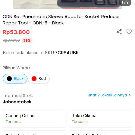
1 / 9
ODN Set Pneumatic Sleeve Adaptor Socket Reducer
Repair Tool - ODN-6
-
Black
Rp
53.800
Rp
87.900
39
%
Belum ada ulasan
•
SKU
7CRS4UBK
Pilihan Warna:
Black
Red
Lihat
2
Lokasi Lainnya
Informasi Stok:
Jabodetabek
Gudang Online
Toko Cikupa
Tersedia
Tersedia