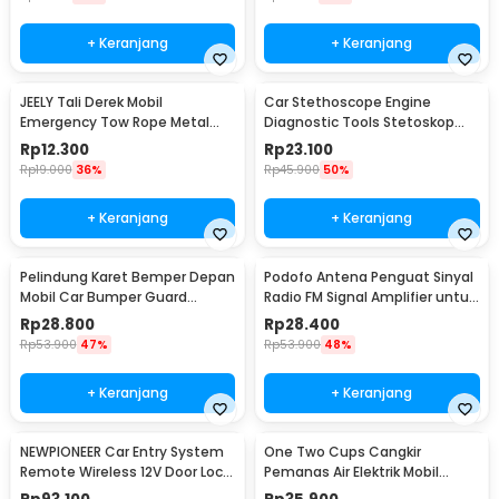
+ Keranjang
+ Keranjang
JEELY Tali Derek Mobil
Car Stethoscope Engine
Emergency Tow Rope Metal
Diagnostic Tools Stetoskop
Buckle U-Type 2.7M - JL30
Mesin Mobil - W80582
Rp
12.300
Rp
23.100
Rp
19.000
36%
Rp
45.900
50%
+ Keranjang
+ Keranjang
Pelindung Karet Bemper Depan
Podofo Antena Penguat Sinyal
Mobil Car Bumper Guard
Radio FM Signal Amplifier untuk
57mm 2.5M
Mobil - ANT-208
Rp
28.800
Rp
28.400
Rp
53.900
47%
Rp
53.900
48%
+ Keranjang
+ Keranjang
NEWPIONEER Car Entry System
One Two Cups Cangkir
Remote Wireless 12V Door Lock
Pemanas Air Elektrik Mobil
Mobil - CK18
Travel Mug 450ml - NJ88