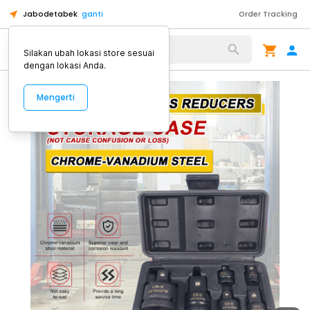
Jabodetabek
ganti
Order Tracking
Alat Kopi
Silakan ubah lokasi store sesuai
dengan lokasi Anda.
Mengerti