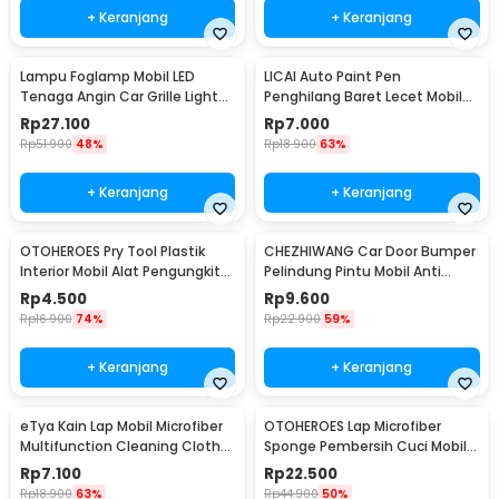
+ Keranjang
+ Keranjang
Lampu Foglamp Mobil LED
LICAI Auto Paint Pen
Tenaga Angin Car Grille Light
Penghilang Baret Lecet Mobil
Wind Power 2 PCS - XY044
Scratch Removal 12ml
Rp
27.100
Rp
7.000
Rp
51.900
48%
Rp
18.900
63%
+ Keranjang
+ Keranjang
OTOHEROES Pry Tool Plastik
CHEZHIWANG Car Door Bumper
Interior Mobil Alat Pengungkit
Pelindung Pintu Mobil Anti
Set 4 PCS - AA16
Gores 8 PCS - HT-001
Rp
4.500
Rp
9.600
Rp
16.900
74%
Rp
22.900
59%
+ Keranjang
+ Keranjang
eTya Kain Lap Mobil Microfiber
OTOHEROES Lap Microfiber
Multifunction Cleaning Cloth
Sponge Pembersih Cuci Mobil
30x39cm - H-10
Motor - TP266
Rp
7.100
Rp
22.500
Rp
18.900
63%
Rp
44.900
50%