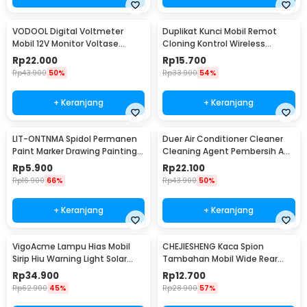
VODOOL Digital Voltmeter
Duplikat Kunci Mobil Remot
Mobil 12V Monitor Voltase
Cloning Kontrol Wireless
Baterai LED Display - QY836
433.92MHz 1 PCS - WE32
Rp
22.000
Rp
15.700
Rp
43.900
50%
Rp
33.900
54%
+ Keranjang
+ Keranjang
LIT-ONTNMA Spidol Permanen
Duer Air Conditioner Cleaner
Paint Marker Drawing Painting
Cleaning Agent Pembersih AC
Oil Base - MP-01
Rumah 500ml - QUY1640
Rp
5.900
Rp
22.100
Rp
16.900
66%
Rp
43.900
50%
+ Keranjang
+ Keranjang
VigoAcme Lampu Hias Mobil
CHEJIESHENG Kaca Spion
Sirip Hiu Warning Light Solar
Tambahan Mobil Wide Rear
Energy 8 LED - FZWJSD
View Anti Blind Spot - SY-080
Rp
34.900
Rp
12.700
Rp
62.900
45%
Rp
28.900
57%