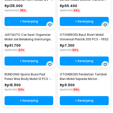
JD4001
Pump 38mm DC 12V - CT-14
Rp
136.000
Rp
55.400
Rp
208.900
35%
Rp
83.900
34%
+ Keranjang
+ Keranjang
JUSTAUTO Car Seat Organizer
OTOHEROES Baut Rivet Mobil
Mobil Jok Belakang Gantungan
Universal Plastik 200 PCS - PE02
Barang Tisu - Z-354
Rp
51.700
Rp
7.300
Rp
88.900
42%
Rp
18.900
62%
+ Keranjang
+ Keranjang
RUNDONG Spons Busa Pad
OTOHEROES Peralatan Tambal
Poles Wax Body Mobil 12 PCS -
Ban Mobil Sepeda Motor
R2010
Tubeless - KBTB02
Rp
16.900
Rp
9.900
Rp
35.900
53%
Rp
23.900
59%
+ Keranjang
+ Keranjang