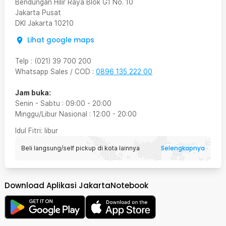
Bendungan Hilir Raya Blok G1 No. 10
Jakarta Pusat
DKI Jakarta
10210
Lihat google maps
Telp
:
(021) 39 700 200
Whatsapp Sales / COD
:
0896 135 222 00
Jam buka:
Senin - Sabtu
:
09:00
-
20:00
Minggu/Libur Nasional
:
12:00
-
20:00
Idul Fitri
: libur
Selengkapnya
Beli langsung/self pickup di kota lainnya
Download Aplikasi JakartaNotebook