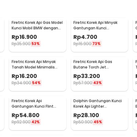
Firetric Korek Api Gas Model
Firetric Korek Api Minyak
m
Kunci Mobil BMW dengan
Gantungan Kunci
Lampu LED Senter
Waterproof Survival
Rp
16.900
Rp
4.700
Aluminum - A1243
Rp
35.900
Rp
16.900
53%
73%
Firetric Korek Api Minyak
Firetric Korek Api Gas
F
Tanah Model Minimalis
Butane Torch Jet
Refillable Lighter - ZR006
Windproof Refillable Lighter
Rp
16.200
Rp
33.200
- HB851
Rp
34.900
Rp
57.900
54%
43%
Firetric Korek Api
Dolphin Gantungan Kunci
Gantungan Kunci Flint
Korek Api Lighter
Starter Carabiner - BCK2-
Waterproof - 1989
Rp
54.800
Rp
28.100
666
Rp
92.900
Rp
50.900
42%
45%