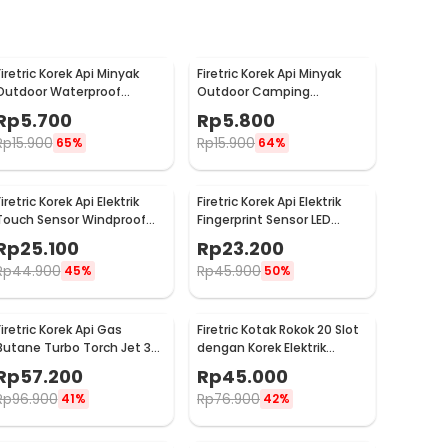
Firetric Korek Api Minyak
Firetric Korek Api Minyak
Outdoor Waterproof
Outdoor Camping
Aluminum Gantungan
Waterproof Lighter - 18G
Rp
5.700
Rp
5.800
Kunci - ES002
Rp
15.900
Rp
15.900
65%
64%
iretric Korek Api Elektrik
Firetric Korek Api Elektrik
Touch Sensor Windproof
Fingerprint Sensor LED
Lighter - JL706
Lighter - MG-517
Rp
25.100
Rp
23.200
Rp
44.900
Rp
45.900
45%
50%
Firetric Korek Api Gas
Firetric Kotak Rokok 20 Slot
Butane Turbo Torch Jet 3
dengan Korek Elektrik
Windproof Lighter - PE-979
Pyrotechnic - JD-YH048
Rp
57.200
Rp
45.000
Rp
96.900
Rp
76.900
41%
42%