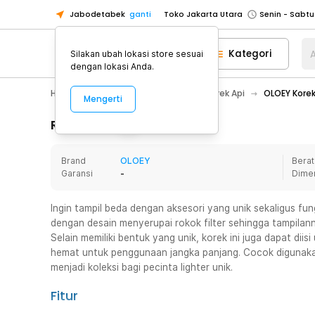
Jabodetabek
ganti
Toko Jakarta Utara
Toko Tangerang
Kategori
A
Silakan ubah lokasi store sesuai
Toko Cikupa
dengan lokasi Anda.
Pick n Go Jakarta Barat
Senin - J
Hobby
Korek Api & Aksesoris
Korek Api
OLOEY Korek 
Mengerti
Pick n Go Bekasi
Senin - Jumat (08
Pick n Go Depok
Senin - Jumat (08
Rincian Produk
Toko Jakarta Pusat
Senin - Sabtu
Brand
OLOEY
Berat
Toko Jakarta Barat
Senin - Sabtu
Garansi
-
Dime
Toko Jakarta Utara
Toko Tangerang
Ingin tampil beda dengan aksesori yang unik sekaligus fu
dengan desain menyerupai rokok filter sehingga tampilan
Toko Cikupa
Selain memiliki bentuk yang unik, korek ini juga dapat dii
Pick n Go Jakarta Barat
Senin - J
hemat untuk penggunaan jangka panjang. Cocok digunaka
menjadi koleksi bagi pecinta lighter unik.
Pick n Go Bekasi
Senin - Jumat (08
Pick n Go Depok
Senin - Jumat (08
Fitur