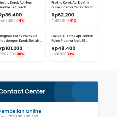
Firetric Korek Api Gas
Firetric Korek Api Elektrik
Double Jet Torch
Pulse Plasma Cross Double
Windproof Lighter - PL-139
Arc Lighter - JL613-FD
Rp
36.400
Rp
62.200
Rp
64.900
Rp
103.900
44%
41%
Dinghao Kotak Rokok 20
DAROBTL Korek Api Elektrik
Slot dengan Korek Elektrik
Pulse Plasma Arc USB
Pyrotechnic - DH-9010
Charging - M911
Rp
101.200
Rp
48.400
Rp
162.900
Rp
81.900
38%
41%
Contact Center
Pembelian Online
Telp : (021) 39 700 200