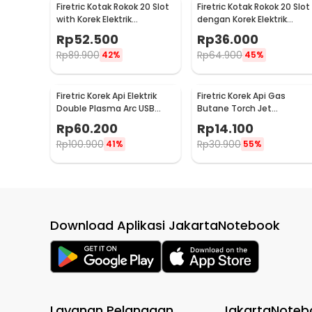
Firetric Kotak Rokok 20 Slot
Firetric Kotak Rokok 20 Slot
with Korek Elektrik
dengan Korek Elektrik
Pyrotechnic - JD-YH051
Pyrotechnic - HD-KS-A6
Rp
52.500
Rp
36.000
Rp
89.900
Rp
64.900
42%
45%
Firetric Korek Api Elektrik
Firetric Korek Api Gas
Double Plasma Arc USB
Butane Torch Jet
Recharge - JL113
Windproof - HQ0935
Rp
60.200
Rp
14.100
Rp
100.900
Rp
30.900
41%
55%
Download Aplikasi JakartaNotebook
Layanan Pelanggan
JakartaNoteb