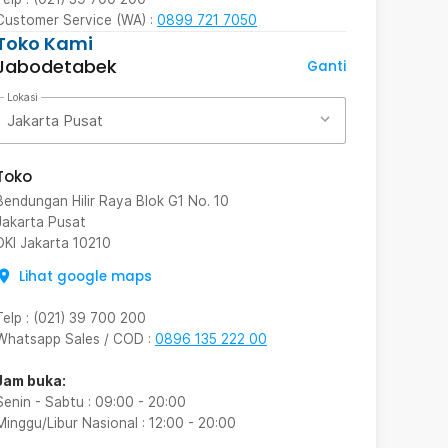
Customer Service (WA) :
0899 721 7050
Toko Kami
Jabodetabek
Ganti
Lokasi
Jakarta Pusat
Toko
Bendungan Hilir Raya Blok G1 No. 10
Jakarta Pusat
DKI Jakarta
10210
Lihat google maps
Telp
:
(021) 39 700 200
Whatsapp Sales / COD
:
0896 135 222 00
Jam buka:
Senin - Sabtu
:
09:00
-
20:00
Minggu/Libur Nasional
:
12:00
-
20:00