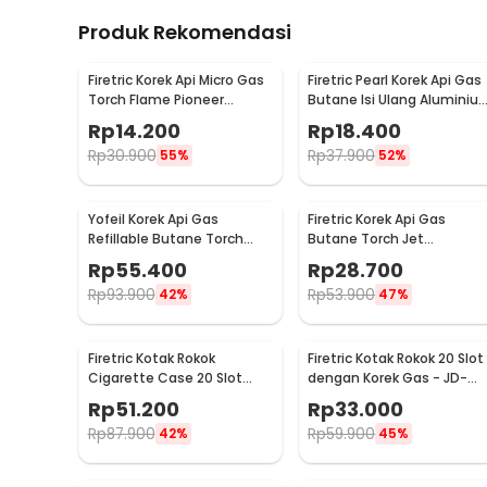
Produk Rekomendasi
Firetric Korek Api Micro Gas
Firetric Pearl Korek Api Gas
Torch Flame Pioneer
Butane Isi Ulang Aluminiu
Refillable Windproof -
Elegant - DOL077
Rp
14.200
Rp
18.400
7MK2AF
Rp
30.900
Rp
37.900
55%
52%
Yofeil Korek Api Gas
Firetric Korek Api Gas
Refillable Butane Torch
Butane Torch Jet
Flame Gun Lighter - TX-19
Telescopic LED Lighter -
Rp
55.400
Rp
28.700
LE196
Rp
93.900
Rp
53.900
42%
47%
Firetric Kotak Rokok
Firetric Kotak Rokok 20 Slot
Cigarette Case 20 Slot
dengan Korek Gas - JD-
dengan Korek Elektrik - JD-
GH037
Rp
51.200
Rp
33.000
YH073
Rp
87.900
Rp
59.900
42%
45%