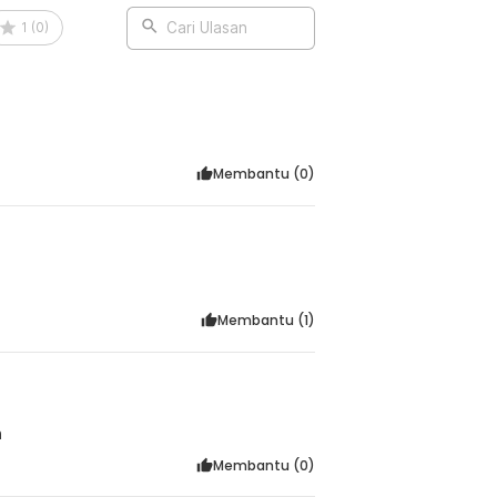
1
(
0
)
Cari Ulasan
:
le Lighter - XM19
Membantu (
0
)
Membantu (
1
)
h
Membantu (
0
)