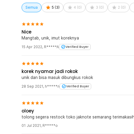
desain ini menjadi daya tarik tersendiri.
Semua
5
(
3
)
4
(
0
)
3
(
0
)
2
(
0
)
Kelengkapan Produk
Rincian yang Anda dapatkan untuk pembelian produk ini
1 x OLOEY Korek Api Gas Desain Rokok Filter Refillab
Nice
Mangtab, unik, imut koreknya
15 Apr 2022
,
R*****A
Verified Buyer
korek nyamar jadi rokok
unik dan bisa masuk dibungkus rokok
28 Sep 2021
,
h*****n
Verified Buyer
oloey
tolong segera restock toko jaknote semarang terimakasi
01 Jul 2021
,
R*****o