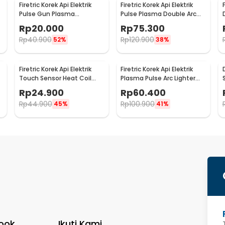
Firetric Korek Api Elektrik
Firetric Korek Api Elektrik
Pulse Gun Plasma
Pulse Plasma Double Arc
Rechargeable Lighter -
Lighter - HY-6008C
Rp
20.000
Rp
75.300
MSDS
Rp
40.900
Rp
120.900
52%
38%
Firetric Korek Api Elektrik
Firetric Korek Api Elektrik
Touch Sensor Heat Coil
Plasma Pulse Arc Lighter
Micro USB - JL711
LED - JL319
Rp
24.900
Rp
60.400
Rp
44.900
Rp
100.900
45%
41%
ook
Ikuti Kami