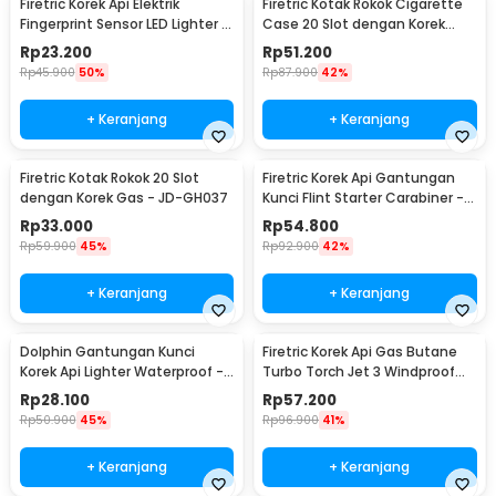
Firetric Korek Api Elektrik
Firetric Kotak Rokok Cigarette
Fingerprint Sensor LED Lighter -
Case 20 Slot dengan Korek
MG-517
Elektrik - JD-YH073
Rp
23.200
Rp
51.200
Rp
45.900
50%
Rp
87.900
42%
+ Keranjang
+ Keranjang
Firetric Kotak Rokok 20 Slot
Firetric Korek Api Gantungan
dengan Korek Gas - JD-GH037
Kunci Flint Starter Carabiner -
BCK2-666
Rp
33.000
Rp
54.800
Rp
59.900
45%
Rp
92.900
42%
+ Keranjang
+ Keranjang
Dolphin Gantungan Kunci
Firetric Korek Api Gas Butane
Korek Api Lighter Waterproof -
Turbo Torch Jet 3 Windproof
1989
Lighter - PE-979
Rp
28.100
Rp
57.200
Rp
50.900
45%
Rp
96.900
41%
+ Keranjang
+ Keranjang