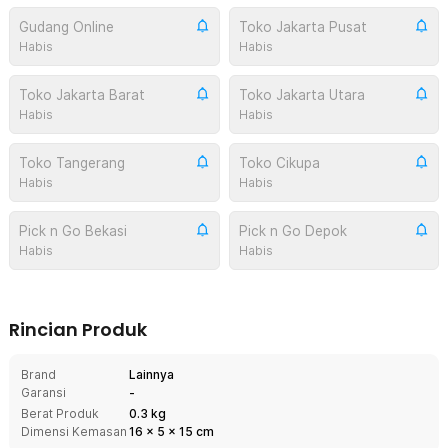
Gudang Online
Toko Jakarta Pusat
Habis
Habis
Toko Jakarta Barat
Toko Jakarta Utara
Habis
Habis
Toko Tangerang
Toko Cikupa
Habis
Habis
Pick n Go Bekasi
Pick n Go Depok
Habis
Habis
Rincian Produk
Brand
Lainnya
Garansi
-
Berat Produk
0.3 kg
Dimensi Kemasan
16
x
5
x
15
cm