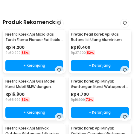
Produk Rekomendasi
Firetric Korek Api Micro Gas
Firetric Pearl Korek Api Gas
Torch Flame Pioneer Refillable
Butane Isi Ulang Aluminium
Windproof - 7MK2AF
Elegant - DOL077
Rp
14.200
Rp
18.400
Rp
30.900
55%
Rp
37.900
52%
+ Keranjang
+ Keranjang
Firetric Korek Api Gas Model
Firetric Korek Api Minyak
Kunci Mobil BMW dengan
Gantungan Kunci Waterproof
Lampu LED Senter
Survival Aluminum - A1243
Rp
16.900
Rp
4.700
Rp
35.900
53%
Rp
16.900
73%
+ Keranjang
+ Keranjang
Firetric Korek Api Minyak
Firetric Korek Api Minyak
Outdoor Waterproof Aluminum
Outdoor Camping Waterproof