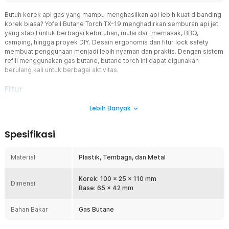
Butuh korek api gas yang mampu menghasilkan api lebih kuat dibanding
korek biasa? Yofeil Butane Torch TX-19 menghadirkan semburan api jet
yang stabil untuk berbagai kebutuhan, mulai dari memasak, BBQ,
camping, hingga proyek DIY. Desain ergonomis dan fitur lock safety
membuat penggunaan menjadi lebih nyaman dan praktis. Dengan sistem
refill menggunakan gas butane, butane torch ini dapat digunakan
berulang kali untuk berbagai aktivitas.
Fitur
Pembakaran yang Stabil
Lebih Banyak
Korek api torch ini menghasilkan semburan api yang stabil untuk
membantu proses pembakaran menjadi lebih cepat dan efisien.
Spesifikasi
Nosel berbahan tembaga dirancang agar mampu menahan panas
dengan baik sehingga performa tetap optimal selama digunakan.
Cocok digunakan untuk aktivitas memasak maupun pekerjaan yang
Material
Plastik, Tembaga, dan Metal
membutuhkan panas terarah.
Lock Safety yang Praktis
Korek: 100 x 25 x 110 mm
Dimensi
Korek api torch ini sudah dilengkapi fitur pengunci untuk membantu
Base: 65 x 42 mm
mencegah pemantik aktif secara tidak sengaja saat disimpan. Fitur
ini meningkatkan kenyamanan ketika torch dibawa di dalam tas atau
Bahan Bakar
Gas Butane
perlengkapan camping. Penggunaan menjadi lebih aman untuk
aktivitas sehari-hari.