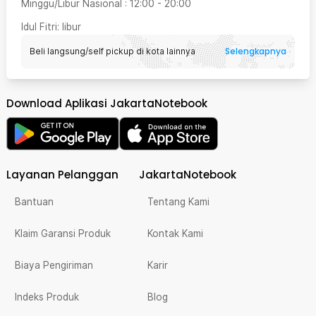
Minggu/Libur Nasional
:
12:00
-
20:00
Idul Fitri
: libur
Selengkapnya
Beli langsung/self pickup di kota lainnya
Download Aplikasi JakartaNotebook
Layanan Pelanggan
JakartaNotebook
Bantuan
Tentang Kami
Klaim Garansi Produk
Kontak Kami
Biaya Pengiriman
Karir
Indeks Produk
Blog