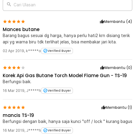
Cari Ulasan
Membantu (
4
)
Mances butane
Barang bagus sesuai dg harga, hanya perlu hati2 krn disiang terik
api yg warna biru tdk terlihat jelas, bisa membakar jari kita.
02 Apr 2019
,
k*****o
Verified Buyer
Membantu (
0
)
Korek Api Gas Butane Torch Model Flame Gun - TS-19
Berfungsi baik.
16 Mar 2019
,
J*****h
Verified Buyer
Membantu (
1
)
mancis TS-19
Berfungsi dengan baik, hanya saja kunci "off / lock " kurang bagus
16 Mar 2019
,
J*****h
Verified Buyer