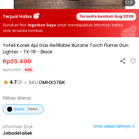
1 / 9
Terjual Habis
Tersedia kembali
Aug 2026
Gunakan fitur
Ingatkan Saya
untuk mendapatkan informasi ketika
stok tersedia kembali.
Yofeil Korek Api Gas Refillable Butane Torch Flame Gun
Lighter - TX-19
-
Black
Rp
55.400
Rp
93.900
42
%
•
SKU
OMHX37BK
4.7
(
3
)
Pilihan Warna:
Black
Habis
Lihat
Lokasi Lainnya
Informasi Stok:
Jabodetabek