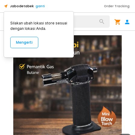
Jabodetabek
ganti
Order Tracking
Alat Kopi
Silakan ubah lokasi store sesuai
dengan lokasi Anda.
Mengerti