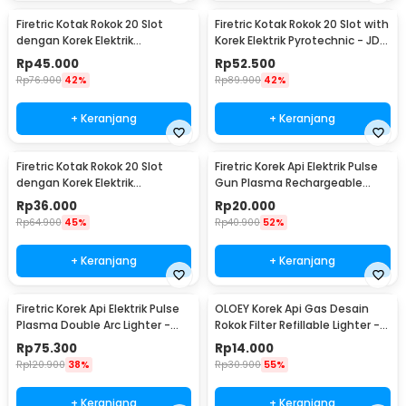
Firetric Kotak Rokok 20 Slot
Firetric Kotak Rokok 20 Slot with
dengan Korek Elektrik
Korek Elektrik Pyrotechnic - JD-
Pyrotechnic - JD-YH048
YH051
Rp
45.000
Rp
52.500
Rp
76.900
42%
Rp
89.900
42%
+ Keranjang
+ Keranjang
Firetric Kotak Rokok 20 Slot
Firetric Korek Api Elektrik Pulse
dengan Korek Elektrik
Gun Plasma Rechargeable
Pyrotechnic - HD-KS-A6
Lighter - MSDS
Rp
36.000
Rp
20.000
Rp
64.900
45%
Rp
40.900
52%
+ Keranjang
+ Keranjang
Firetric Korek Api Elektrik Pulse
OLOEY Korek Api Gas Desain
Plasma Double Arc Lighter -
Rokok Filter Refillable Lighter -
HY-6008C
XM19
Rp
75.300
Rp
14.000
Rp
120.900
38%
Rp
30.900
55%
+ Keranjang
+ Keranjang