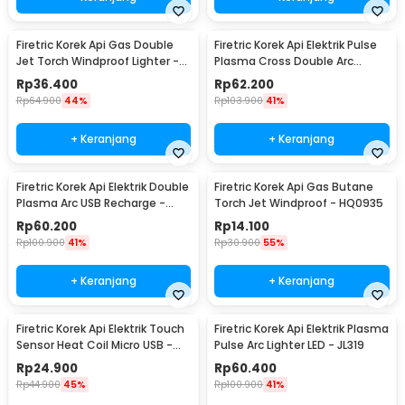
Firetric Korek Api Gas Double
Firetric Korek Api Elektrik Pulse
Jet Torch Windproof Lighter -
Plasma Cross Double Arc
PL-139
Lighter - JL613-FD
Rp
36.400
Rp
62.200
Rp
64.900
44%
Rp
103.900
41%
+ Keranjang
+ Keranjang
Firetric Korek Api Elektrik Double
Firetric Korek Api Gas Butane
Plasma Arc USB Recharge -
Torch Jet Windproof - HQ0935
JL113
Rp
60.200
Rp
14.100
Rp
100.900
41%
Rp
30.900
55%
+ Keranjang
+ Keranjang
Firetric Korek Api Elektrik Touch
Firetric Korek Api Elektrik Plasma
Sensor Heat Coil Micro USB -
Pulse Arc Lighter LED - JL319
JL711
Rp
24.900
Rp
60.400
Rp
44.900
45%
Rp
100.900
41%