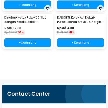
+ Keranjang
+ Keranjang
Dinghao Kotak Rokok 20 Slot
DAROBTL Korek Api Elektrik
dengan Korek Elektrik
Pulse Plasma Arc USB Charging
Pyrotechnic - DH-9010
- M911
Rp
101.200
Rp
48.400
Rp
162.900
38%
Rp
81.900
41%
+ Keranjang
+ Keranjang
Ingatkan Saya
Contact Center