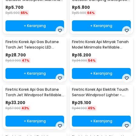
Gantungan Kunci - ES002
Lighter - 18G
Rp
5.700
Rp
5.800
Rp
15.900
65%
Rp
15.900
64%
+ Keranjang
+ Keranjang
Firetric Korek Api Gas Butane
Firetric Korek Api Minyak Tanah
Torch Jet Telescopic LED
Model Minimalis Refillable
Lighter - LE196
Lighter - ZR006
Rp
28.700
Rp
16.200
Rp
53.900
47%
Rp
34.900
54%
+ Keranjang
+ Keranjang
Firetric Korek Api Gas Butane
Firetric Korek Api Elektrik Touch
Torch Jet Windproof Refillable
Sensor Windproof Lighter -
Lighter - HB851
JL706
Rp
33.200
Rp
25.100
Rp
57.900
43%
Rp
44.900
45%
+ Keranjang
+ Keranjang