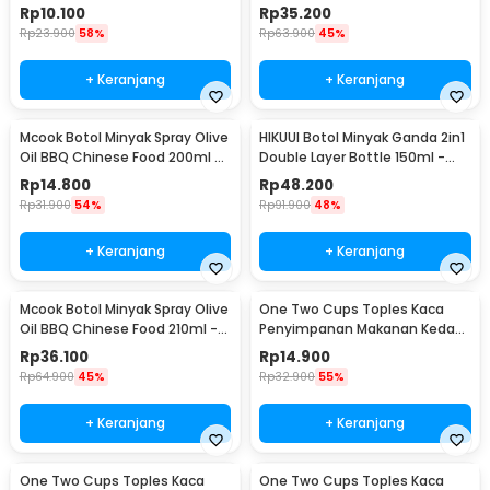
Udara Storage Jar 250ml -
Bottle 550ml - YH-033
Rp
10.100
Rp
35.200
GH1270
Rp
23.900
58%
Rp
63.900
45%
+ Keranjang
+ Keranjang
Mcook Botol Minyak Spray Olive
HIKUUI Botol Minyak Ganda 2in1
Oil BBQ Chinese Food 200ml -
Double Layer Bottle 150ml -
M219
HI150
Rp
14.800
Rp
48.200
Rp
31.900
54%
Rp
91.900
48%
+ Keranjang
+ Keranjang
Mcook Botol Minyak Spray Olive
One Two Cups Toples Kaca
Oil BBQ Chinese Food 210ml -
Penyimpanan Makanan Kedap
M2194
Udara Glass Jar 410ml - GH1270
Rp
36.100
Rp
14.900
Rp
64.900
45%
Rp
32.900
55%
+ Keranjang
+ Keranjang
One Two Cups Toples Kaca
One Two Cups Toples Kaca