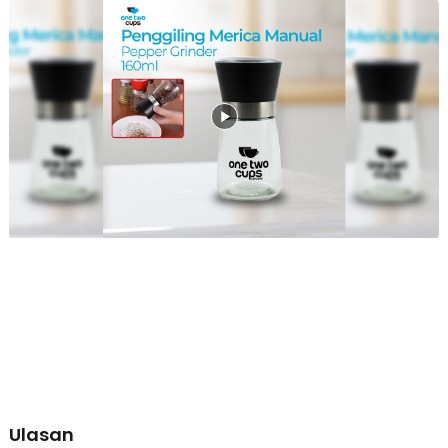
Kapasitas 160 ml yang Praktis
Kapasitas 160 ml cukup untuk penggunaan harian tanpa perlu
sering melakukan pengisian ulang. Wadah dapat diisi dengan lada
hitam, lada putih, garam laut, biji ketumbar, maupun rempah kering
lainnya. Ukurannya yang ringkas juga memudahkan penyimpanan di
rak dapur tanpa memakan banyak ruang.
Wadah Kaca Transparan
Bodi kaca transparan memudahkan Anda memantau jumlah bumbu
yang tersisa sehingga waktu pengisian ulang dapat diketahui
dengan mudah. Material kaca tidak mudah menyerap aroma
maupun warna rempah sehingga lebih higienis. Selain fungsional,
tampilannya juga memberikan kesan bersih dan elegan di meja
makan.
Ergonomis dan Mudah Digunakan
Desain silinder yang nyaman digenggam membuat proses
menggiling terasa ringan dan stabil. Pengoperasian manual tidak
membutuhkan listrik maupun baterai sehingga dapat digunakan
kapan saja. Bentuknya yang minimalis juga cocok digunakan di
rumah, restoran, cafe, maupun sebagai pelengkap penyajian
hidangan.
Mudah Diisi dan Dibersihkan
Bagian atas grinder dapat dilepas sehingga proses pengisian ulang
Ulasan
menjadi lebih cepat dan praktis. Komponen utama mudah