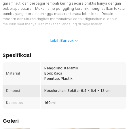
garam laut, dan berbagai rempah kering secara praktis hanya dengan
beberapa putaran. Mekanisme penggiling keramik menghasilkan tekstur
bumbu yang merata sehingga masakan terasa lebih lezat. Desain
modern dan ukuran ringkas membuatnya cocok digunakan di dapur
maupun saat menyajikan makanan langsung di meja makan.
Fitur
Lebih Banyak
Penggiling Keramik Anti Karat
Mekanisme penggiling biji lada menggunakan material keramik
Spesifikasi
yang kuat, tajam, dan tahan terhadap korosi. Material ini tidak
mudah berkarat sehingga aman digunakan untuk berbagai jenis
bumbu makanan. Selain menghasilkan gilingan yang konsisten,
Penggiling: Keramik
keramik juga membantu menjaga aroma alami rempah tanpa
Material
Bodi: Kaca
meninggalkan rasa logam sehingga pepper grinder tetap higienis
Penutup: Plastik
untuk penggunaan jangka panjang.
Tingkat Kehalusan Adjustable
Dimensi
Keseluruhan: Sekitar 6.4 x 6.4 x 13 cm
Bagian bawah grinder dilengkapi pengatur kehalusan yang dapat
disesuaikan mulai dari kasar, sedang, hingga halus. Anda dapat
Kapasitas
160 ml
memilih tekstur bumbu sesuai kebutuhan berbagai jenis masakan,
seperti steak, sup, salad, pasta, maupun hidangan rumahan.
Fleksibilitas ini membuat penggiling biji lada lebih praktis untuk
Galeri
berbagai resep.