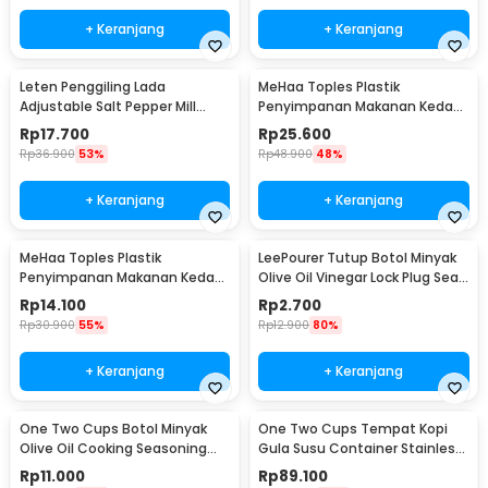
+ Keranjang
+ Keranjang
Leten Penggiling Lada
MeHaa Toples Plastik
Adjustable Salt Pepper Mill
Penyimpanan Makanan Kedap
Grinder - 9179
Udara Storage Jar 1.8L - YF0086
Rp
17.700
Rp
25.600
Rp
36.900
53%
Rp
48.900
48%
+ Keranjang
+ Keranjang
MeHaa Toples Plastik
LeePourer Tutup Botol Minyak
Penyimpanan Makanan Kedap
Olive Oil Vinegar Lock Plug Seal
Udara Storage Jar 700ml -
- HE131
Rp
14.100
Rp
2.700
YF0086
Rp
30.900
55%
Rp
12.900
80%
+ Keranjang
+ Keranjang
One Two Cups Botol Minyak
One Two Cups Tempat Kopi
Olive Oil Cooking Seasoning
Gula Susu Container Stainless
Bottle 500ml - CW200
Steel 1.5L - MSS19
Rp
11.000
Rp
89.100