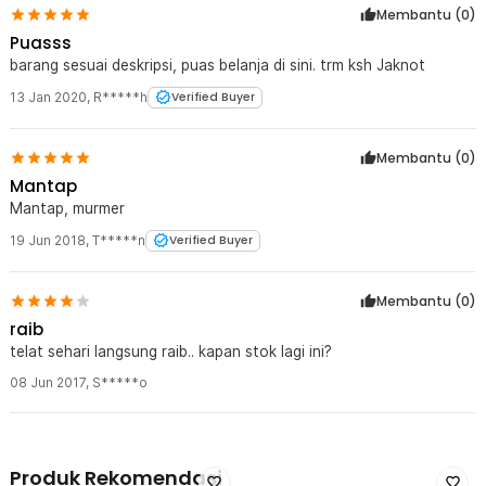
Membantu (
0
)
Puasss
barang sesuai deskripsi, puas belanja di sini. trm ksh Jaknot
13 Jan 2020
,
R*****h
Verified Buyer
Membantu (
0
)
Mantap
Mantap, murmer
19 Jun 2018
,
T*****n
Verified Buyer
Membantu (
0
)
raib
telat sehari langsung raib.. kapan stok lagi ini?
08 Jun 2017
,
S*****o
Produk Rekomendasi