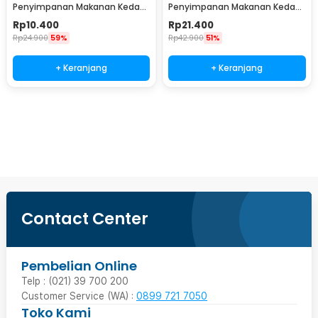
Penyimpanan Makanan Kedap
Penyimpanan Makanan Kedap
Udara Glass Jar 280ml -
Udara Glass Jar 750ml -
Rp
10.400
Rp
21.400
GH1270
GH1270
Rp
24.900
59%
Rp
42.900
51%
+ Keranjang
+ Keranjang
Beli Sekarang
Contact Center
Pembelian Online
Telp : (021) 39 700 200
Customer Service (WA) :
0899 721 7050
Toko Kami