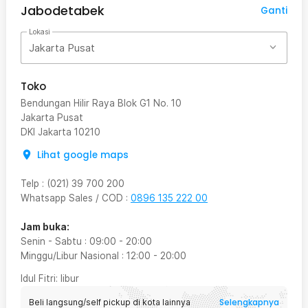
Jabodetabek
Ganti
Lokasi
Jakarta Pusat
Toko
Bendungan Hilir Raya Blok G1 No. 10
Jakarta Pusat
DKI Jakarta
10210
Lihat google maps
Telp
:
(021) 39 700 200
Whatsapp Sales / COD
:
0896 135 222 00
Jam buka:
Senin - Sabtu
:
09:00
-
20:00
Minggu/Libur Nasional
:
12:00
-
20:00
Idul Fitri
: libur
Selengkapnya
Beli langsung/self pickup di kota lainnya