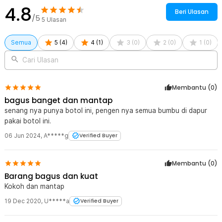
dibersihkan setelah digunakan untuk menjaga kualitas bumbu.
4.8
Beri Ulasan
Dengan perawatan sederhana, grinder tetap bekerja optimal dalam
/5
5
Ulasan
penggunaan sehari-hari.
Kelengkapan Produk
Semua
5
(
4
)
4
(
1
)
3
(
0
)
2
(
0
)
1
(
0
)
Rincian yang Anda dapatkan untuk pembelian produk ini:
Cari Ulasan
1 x One Two Cups Penggiling Lada Adjustable Salt Pepper Mill
Grinder 160ml - M15996
Membantu (
0
)
bagus banget dan mantap
senang nya punya botol ini, pengen nya semua bumbu di dapur
pakai botol ini.
06 Jun 2024
,
A*****g
Verified Buyer
Membantu (
0
)
Barang bagus dan kuat
Kokoh dan mantap
19 Dec 2020
,
U*****a
Verified Buyer