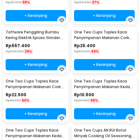
Rp
25.900
58%
Rp
139.900
37%
+ Keranjang
+ Keranjang
Taffware Penggiling Bumbu
One Two Cups Toples Kaca
Kering Elektrik Spices Grinder
Penyimpanan Makanan Cork
800g 2400W - HC-800Y
Seal Storage Jar 800ml - E1
Rp
667.400
Rp
26.400
Rp
900.900
26%
Rp
50.900
49%
+ Keranjang
+ Keranjang
One Two Cups Toples Kaca
One Two Cups Toples Kaca
Penyimpanan Makanan Cork
Penyimpanan Makanan Kedap
Seal Storage Jar 500ml - E1
Udara Storage Jar 350ml -
Rp
22.500
Rp
10.600
GH1270
Rp
44.900
50%
Rp
24.900
58%
+ Keranjang
+ Keranjang
One Two Cups Toples Kaca
One Two Cups AN RUI Botol
Penyimpanan Makanan Kedap
Minyak Cooking Oil Seasoning