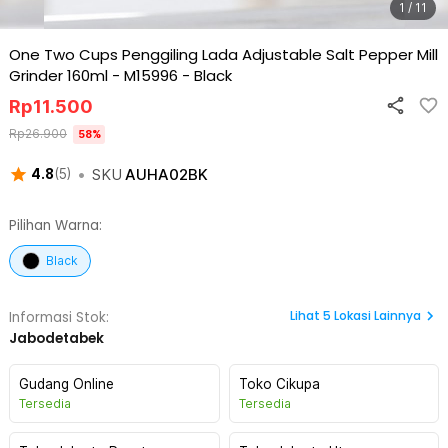
1 / 11
One Two Cups Penggiling Lada Adjustable Salt Pepper Mill
Grinder 160ml - M15996
-
Black
Rp
11.500
Rp
26.900
58
%
•
SKU
AUHA02BK
4.8
(
5
)
Pilihan Warna:
Black
Lihat
5
Lokasi Lainnya
Informasi Stok:
Jabodetabek
Gudang Online
Toko Cikupa
Tersedia
Tersedia