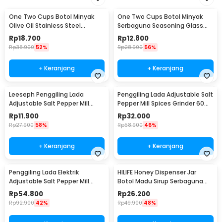
One Two Cups Botol Minyak
One Two Cups Botol Minyak
Olive Oil Stainless Steel
Serbaguna Seasoning Glass
Platted 500ml - OT50
Jar 630ml - CY180
Rp
18.700
Rp
12.800
Rp
38.900
52%
Rp
28.900
56%
+ Keranjang
+ Keranjang
Leeseph Penggiling Lada
Penggiling Lada Adjustable Salt
Adjustable Salt Pepper Mill
Pepper Mill Spices Grinder 60ml
Grinder 80ml - M1599
- CIQ
Rp
11.900
Rp
32.000
Rp
27.900
58%
Rp
58.900
46%
+ Keranjang
+ Keranjang
Penggiling Lada Elektrik
HILIFE Honey Dispenser Jar
Adjustable Salt Pepper Mill
Botol Madu Sirup Serbaguna
Grinder 100ml - 15CE7
200ml - H1742
Rp
54.800
Rp
26.200
Rp
92.900
42%
Rp
49.900
48%