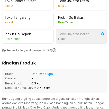
Toko Jakarta Pusat
Toko Jakarta Utara
sisa
2
sisa
3
Toko Tangerang
Pick n Go Bekasi
sisa
4
Pre-Order
Pick n Go Depok
Toko Jakarta Barat
Pre-Order
Habis
Tersedia bayar di tempat (COD)
Rincian Produk
Brand
One Two Cups
Garansi
-
Berat Produk
0.3 kg
Dimensi Kemasan
9
x
9
x
16
cm
Bumbu yang digiling sesaat sebelum digunakan akan menghasilkan
aroma dan cita rasa yang lebih kuat dibandingkan bubuk instan. Dengan
penggiling biji lada One Two Cups, Anda dapat menggiling lada, merica,