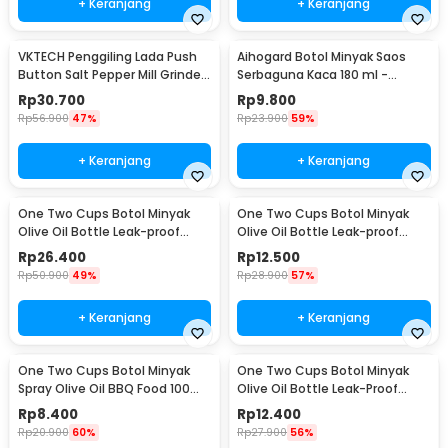
+ Keranjang
+ Keranjang
VKTECH Penggiling Lada Push
Aihogard Botol Minyak Saos
Button Salt Pepper Mill Grinder
Serbaguna Kaca 180 ml -
135ml - MG600A
CW192
Rp
30.700
Rp
9.800
Rp
56.900
47%
Rp
23.900
59%
+ Keranjang
+ Keranjang
One Two Cups Botol Minyak
One Two Cups Botol Minyak
Olive Oil Bottle Leak-proof
Olive Oil Bottle Leak-proof
500ml - CW199
300ml - CW199
Rp
26.400
Rp
12.500
Rp
50.900
49%
Rp
28.900
57%
+ Keranjang
+ Keranjang
One Two Cups Botol Minyak
One Two Cups Botol Minyak
Spray Olive Oil BBQ Food 100ml
Olive Oil Bottle Leak-Proof
- HEA-1075
300ml - KG57H
Rp
8.400
Rp
12.400
Rp
20.900
60%
Rp
27.900
56%