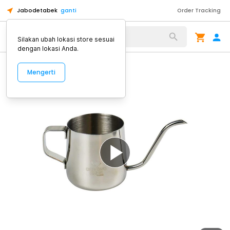
Jabodetabek
ganti
Order Tracking
Alat Kopi
Silakan ubah lokasi store sesuai
dengan lokasi Anda.
Mengerti