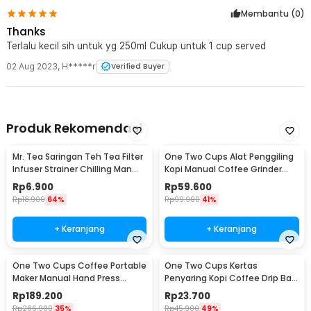
Membantu (
0
)
Thanks
Terlalu kecil sih untuk yg 250ml Cukup untuk 1 cup served
02 Aug 2023
,
H*****r
Verified Buyer
Produk Rekomendasi
Mr. Tea Saringan Teh Tea Filter
One Two Cups Alat Penggiling
Infuser Strainer Chilling Man
Kopi Manual Coffee Grinder
Silicon - MR03
Portable - WFCG9800
Rp
6.900
Rp
59.600
Rp
18.900
64%
Rp
99.900
41%
+ Keranjang
+ Keranjang
One Two Cups Coffee Portable
One Two Cups Kertas
Maker Manual Hand Press
Penyaring Kopi Coffee Drip Bag
Espresso 300ml - T35066
Paper Filter 50PCS - T111
Rp
189.200
Rp
23.700
Rp
286.900
35%
Rp
45.900
49%