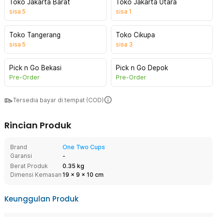
Toko Jakarta Barat
Toko Jakarta Utara
sisa
5
sisa
1
Toko Tangerang
Toko Cikupa
sisa
5
sisa
3
Pick n Go Bekasi
Pick n Go Depok
Pre-Order
Pre-Order
Tersedia bayar di tempat (COD)
Rincian Produk
Brand
One Two Cups
Garansi
-
Berat Produk
0.35 kg
Dimensi Kemasan
19
x
9
x
10
cm
Keunggulan Produk