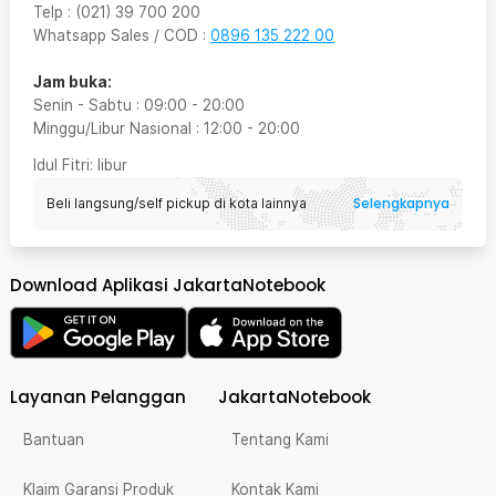
Telp
:
(021) 39 700 200
Whatsapp Sales / COD
:
0896 135 222 00
Jam buka:
Senin - Sabtu
:
09:00
-
20:00
Minggu/Libur Nasional
:
12:00
-
20:00
Idul Fitri
: libur
Selengkapnya
Beli langsung/self pickup di kota lainnya
Download Aplikasi JakartaNotebook
Layanan Pelanggan
JakartaNotebook
Bantuan
Tentang Kami
Klaim Garansi Produk
Kontak Kami