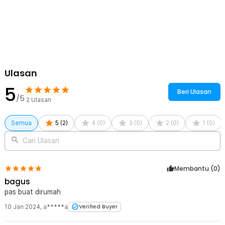
1 x Penutup Spout
Ulasan
5
Beri Ulasan
/5
2
Ulasan
Semua
5
(
2
)
4
(
0
)
3
(
0
)
2
(
0
)
1
(
0
)
Cari Ulasan
Membantu (
0
)
bagus
pas buat dirumah
10 Jan 2024
,
a*****a
Verified Buyer