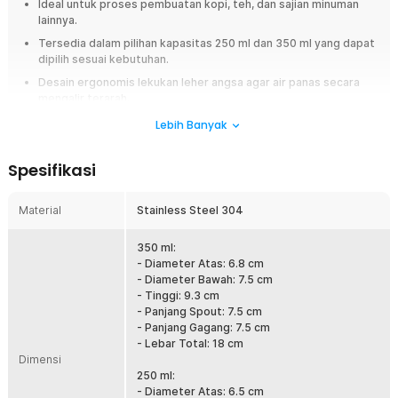
Ideal untuk proses pembuatan kopi, teh, dan sajian minuman
lainnya.
Tersedia dalam pilihan kapasitas 250 ml dan 350 ml yang dapat
dipilih sesuai kebutuhan.
Desain ergonomis lekukan leher angsa agar air panas secara
mengalir terarah.
Handle dirancang efektif mendistribusikan beban teko secara
Lebih Banyak
merata.
Terbuat dari material stainless steel yang tahan panas, anti
Spesifikasi
karat, dan aman untuk berbagai minuman.
Material
Stainless Steel 304
Overview
Sajikan setiap minuman dengan mudah dengan menggunakan teko kopi
350 ml:
dari One Two Cups. Hadir dengan leher angsa, spout dan pegangan
- Diameter Atas: 6.8 cm
ergonomis, serta terbuat dari material stainless steel yang tahan lama.
- Diameter Bawah: 7.5 cm
Ideal untuk proses pembuatan kopi, teh, dan sajian minuman
- Tinggi: 9.3 cm
lainnya. Tersedia dalam dua pilihan kapasitas ideal, yaitu 250 ml dan 350
- Panjang Spout: 7.5 cm
ml, yang dapat disesuaikan dengan kebutuhan penyajian Anda.
- Panjang Gagang: 7.5 cm
- Lebar Total: 18 cm
Fitur
Dimensi
250 ml:
Tuang Minuman dengan Baik
- Diameter Atas: 6.5 cm