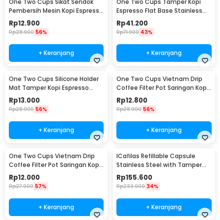
One Two Cups Sikat Sendok
One Two Cups Tamper Kopi
Pembersih Mesin Kopi Espresso
Espresso Flat Base Stainless
2in1 - 8809
Steel 51mm - SS51
Rp
12.900
Rp
41.200
Rp
28.900
56%
Rp
71.900
43%
+ Keranjang
+ Keranjang
One Two Cups Silicone Holder
One Two Cups Vietnam Drip
Mat Tamper Kopi Espresso
Coffee Filter Pot Saringan Kopi
Barista - 0310
124ml 7Q - LC1
Rp
13.000
Rp
12.800
Rp
28.900
56%
Rp
28.900
56%
+ Keranjang
+ Keranjang
One Two Cups Vietnam Drip
ICafilas Refillable Capsule
Coffee Filter Pot Saringan Kopi
Stainless Steel with Tamper
114ml 6Q - LC1
for Nespresso - F456
Rp
12.000
Rp
155.600
Rp
27.900
57%
Rp
233.900
34%
+ Keranjang
+ Keranjang