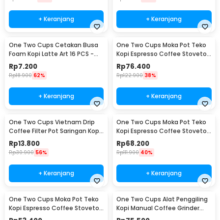
+ Keranjang
+ Keranjang
One Two Cups Cetakan Busa
One Two Cups Moka Pot Teko
Foam Kopi Latte Art 16 PCS -
Kopi Espresso Coffee Stovetop
JJYE01
6 Cup 300ml - Z20
Rp
7.200
Rp
76.400
Rp
18.900
62%
Rp
122.900
38%
+ Keranjang
+ Keranjang
One Two Cups Vietnam Drip
One Two Cups Moka Pot Teko
Coffee Filter Pot Saringan Kopi
Kopi Espresso Coffee Stovetop
180ml 8Q - LC1
4 Cup 200ml - Z20
Rp
13.800
Rp
68.200
Rp
30.900
56%
Rp
111.900
40%
+ Keranjang
+ Keranjang
One Two Cups Moka Pot Teko
One Two Cups Alat Penggiling
Kopi Espresso Coffee Stovetop
Kopi Manual Coffee Grinder
2 Cup 100ml - Z20
Wood - 16290