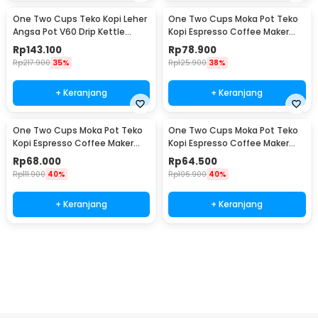
One Two Cups Teko Kopi Leher
One Two Cups Moka Pot Teko
Angsa Pot V60 Drip Kettle
Kopi Espresso Coffee Maker
960ml - RF-15
Stovetop 6 Cup 300ml - Z21
Rp
143.100
Rp
78.900
Rp
217.900
35%
Rp
125.900
38%
+ Keranjang
+ Keranjang
One Two Cups Moka Pot Teko
One Two Cups Moka Pot Teko
Kopi Espresso Coffee Maker
Kopi Espresso Coffee Maker
Stovetop 4 Cup 200ml - Z21
Stovetop 2 Cup 100ml - Z21
Rp
68.000
Rp
64.500
Rp
111.900
40%
Rp
106.900
40%
+ Keranjang
+ Keranjang
Beli Sekarang