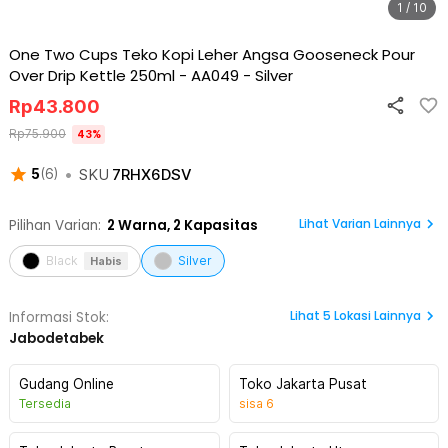
1 / 10
One Two Cups Teko Kopi Leher Angsa Gooseneck Pour
Over Drip Kettle 250ml - AA049
-
Silver
Rp
43.800
Rp
75.900
43
%
•
SKU
7RHX6DSV
5
(
6
)
Lihat Varian Lainnya
Pilihan Varian:
2
Warna,
2 Kapasitas
Black
Silver
Habis
Lihat
5
Lokasi Lainnya
Informasi Stok:
Jabodetabek
Gudang Online
Toko Jakarta Pusat
Tersedia
sisa
6