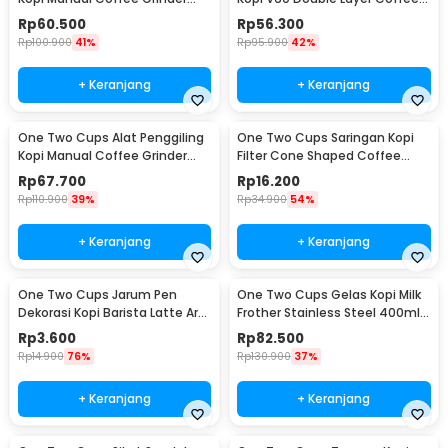
Adjustable - RHNHA0176
Filter - FS-40S
Rp
60.500
Rp
56.300
Rp
100.900
41%
Rp
95.900
42%
+ Keranjang
+ Keranjang
One Two Cups Alat Penggiling
One Two Cups Saringan Kopi
Kopi Manual Coffee Grinder
Filter Cone Shaped Coffee
Adjustable - CF4146
Dripper 1 PCS - K741
Rp
67.700
Rp
16.200
Rp
110.900
39%
Rp
34.900
54%
+ Keranjang
+ Keranjang
One Two Cups Jarum Pen
One Two Cups Gelas Kopi Milk
Dekorasi Kopi Barista Latte Art
Frother Stainless Steel 400ml -
Needle 13cm - F3F27
WZ0011
Rp
3.600
Rp
82.500
Rp
14.900
76%
Rp
130.900
37%
+ Keranjang
+ Keranjang