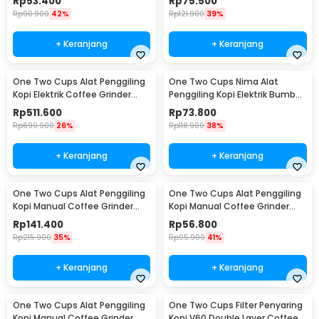
Rp
53.400
Rp
75.500
Rp
90.900
42%
Rp
121.900
39%
+ Keranjang
+ Keranjang
One Two Cups Alat Penggiling
One Two Cups Nima Alat
Kopi Elektrik Coffee Grinder
Penggiling Kopi Elektrik Bumbu
Adjustable - 600N
Coffee Grinder - NM-8300
Rp
511.600
Rp
73.800
Rp
690.900
26%
Rp
118.900
38%
+ Keranjang
+ Keranjang
One Two Cups Alat Penggiling
One Two Cups Alat Penggiling
Kopi Manual Coffee Grinder
Kopi Manual Coffee Grinder
Wood 30g - CW85532
160ml - CF012
Rp
141.400
Rp
56.800
Rp
215.900
35%
Rp
95.900
41%
+ Keranjang
+ Keranjang
One Two Cups Alat Penggiling
One Two Cups Filter Penyaring
Kopi Manual Coffee Grinder
Kopi V60 Double Layer Coffee