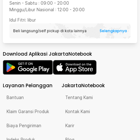
Senin - Sabtu
:
09:00
-
20:00
Minggu/Libur Nasional
:
12:00
-
20:00
Idul Fitri
: libur
Selengkapnya
Beli langsung/self pickup di kota lainnya
Download Aplikasi JakartaNotebook
Layanan Pelanggan
JakartaNotebook
Bantuan
Tentang Kami
Klaim Garansi Produk
Kontak Kami
Biaya Pengiriman
Karir
Indeks Produk
Blog