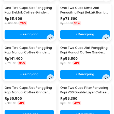
One Two Cups Alat Penggiling
One Two Cups Nima Alat
Kopi Elektrik Coffee Grinder
Penggiling Kopi Elektrik Bumbu
Adjustable - 600N
Coffee Grinder - NM-8300
Rp
511.600
Rp
73.800
Rp
690.900
26%
Rp
118.900
38%
+ Keranjang
+ Keranjang
One Two Cups Alat Penggiling
One Two Cups Alat Penggiling
Kopi Manual Coffee Grinder
Kopi Manual Coffee Grinder
Wood 30g - CW85532
160ml - CF012
Rp
141.400
Rp
56.800
Rp
215.900
35%
Rp
95.900
41%
+ Keranjang
+ Keranjang
One Two Cups Alat Penggiling
One Two Cups Filter Penyaring
Kopi Manual Coffee Grinder
Kopi V60 Double Layer Coffee
Adjustable - RHNHA0176
Filter - FS-40S
Rp
60.500
Rp
56.300
Rp
100.900
41%
Rp
95.900
42%