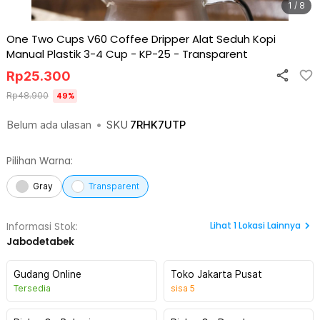
1 / 8
One Two Cups V60 Coffee Dripper Alat Seduh Kopi
Manual Plastik 3-4 Cup - KP-25
-
Transparent
Rp
25.300
Rp
48.900
49
%
Belum ada ulasan
•
SKU
7RHK7UTP
Pilihan Warna:
Gray
Transparent
Lihat
1
Lokasi Lainnya
Informasi Stok:
Jabodetabek
Gudang Online
Toko Jakarta Pusat
Tersedia
sisa
5