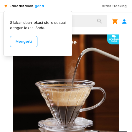
Jabodetabek
ganti
Order Tracking
Alat Kopi
Silakan ubah lokasi store sesuai
dengan lokasi Anda.
Mengerti