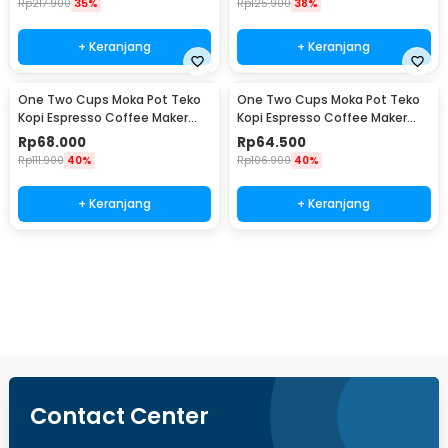
Rp
217.900
35%
Rp
125.900
38%
+ Keranjang
+ Keranjang
One Two Cups Moka Pot Teko
One Two Cups Moka Pot Teko
Kopi Espresso Coffee Maker
Kopi Espresso Coffee Maker
Stovetop 4 Cup 200ml - Z21
Stovetop 2 Cup 100ml - Z21
Rp
68.000
Rp
64.500
Rp
111.900
40%
Rp
106.900
40%
+ Keranjang
+ Keranjang
Beli Sekarang
Contact Center