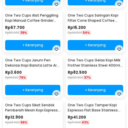
+ Keranjang
+ Keranjang
One Two Cups Alat Penggiling
One Two Cups Saringan Kopi
Kopi Manual Coffee Grinder
Filter Cone Shaped Coffee
Adjustable - CF4146
Dripper 1 PCS - K741
Rp
67.700
Rp
16.200
Rp
110.900
39%
Rp
34.900
54%
+ Keranjang
+ Keranjang
One Two Cups Jarum Pen
One Two Cups Gelas Kopi Milk
Dekorasi Kopi Barista Latte Art
Frother Stainless Steel 400ml -
Needle 13cm - F3F27
WZ0011
Rp
3.600
Rp
82.500
Rp
14.900
76%
Rp
130.900
37%
+ Keranjang
+ Keranjang
One Two Cups Sikat Sendok
One Two Cups Tamper Kopi
Pembersih Mesin Kopi Espresso
Espresso Flat Base Stainless
2in1 - 8809
Steel 51mm - SS51
Rp
12.900
Rp
41.200
Rp
28.900
56%
Rp
71.900
43%