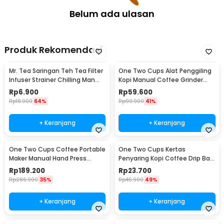
Belum ada ulasan
Produk Rekomendasi
Mr. Tea Saringan Teh Tea Filter
One Two Cups Alat Penggiling
Infuser Strainer Chilling Man
Kopi Manual Coffee Grinder
Silicon - MR03
Portable - WFCG9800
Rp
6.900
Rp
59.600
Rp
18.900
64%
Rp
99.900
41%
+ Keranjang
+ Keranjang
One Two Cups Coffee Portable
One Two Cups Kertas
Maker Manual Hand Press
Penyaring Kopi Coffee Drip Bag
Espresso 300ml - T35066
Paper Filter 50PCS - T111
Rp
189.200
Rp
23.700
Rp
286.900
35%
Rp
45.900
49%
+ Keranjang
+ Keranjang