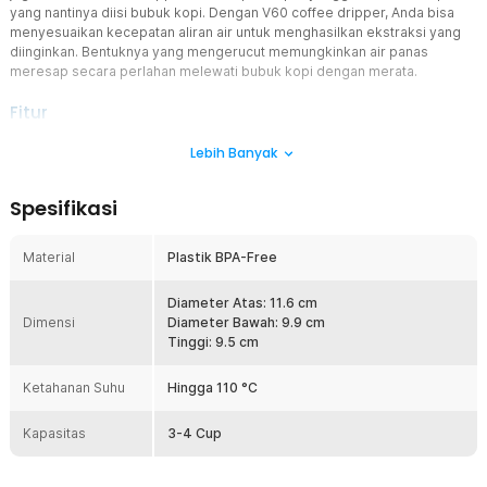
yang nantinya diisi bubuk kopi. Dengan V60 coffee dripper, Anda bisa
menyesuaikan kecepatan aliran air untuk menghasilkan ekstraksi yang
diinginkan. Bentuknya yang mengerucut memungkinkan air panas
meresap secara perlahan melewati bubuk kopi dengan merata.
Fitur
Dukung Penyeduhan Kopi Manual
Lebih Banyak
Metode drip pour-over memang banyak digemari karena hasil
ekstraksi yang khas. Di tengah prosesnya, Anda memerlukan
Spesifikasi
V60 coffee dripper ini. Di atasnya Anda bisa meletakkan filter
kertas atau stainless steel. Kombinasi coffee dripper dan filter akan
mendukung Anda melakukan penyeduhan kopi dengan stabil.
Material
Plastik BPA-Free
Dengan Gagang Makin Efisien
One Two Cups merancang V60 coffee dripper ini dengan konsep
Diameter Atas: 11.6 cm
Dimensi
ergonomis. Hal ini tampak pada hadirnya gagang di salah satu
Diameter Bawah: 9.9 cm
sisinya. Melalui gagang tersebut, Anda bisa mengontrol,
Tinggi: 9.5 cm
memindahkan, dan membawa filter penyaring kopi hanya dengan
satu tangan saja.
Ketahanan Suhu
Hingga 110 °C
Tampilan Visual yang Elegan
Kapasitas
Coffee dripper kini bukan sekadar alat penyeduh kopi saja, tetapi
3-4 Cup
juga penunjang aspek estetika dapur Anda. Itulah mengapa coffee
dripper ini dirancang dengan permukaan yang transparan. Belum