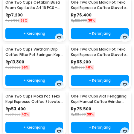
One Two Cups Cetakan Busa
One Two Cups Moka Pot Teko
Foam Kopi Latte Art 16 PCS -
Kopi Espresso Coffee Stovetop
JJYE01
6 Cup 300ml - Z20
Rp
7.200
Rp
76.400
Rp
18.900
62%
Rp
122.900
38%
+ Keranjang
+ Keranjang
One Two Cups Vietnam Drip
One Two Cups Moka Pot Teko
Coffee Filter Pot Saringan Kopi
Kopi Espresso Coffee Stovetop
180ml 8Q - LC1
4 Cup 200ml - Z20
Rp
13.800
Rp
68.200
Rp
30.900
56%
Rp
111.900
40%
+ Keranjang
+ Keranjang
One Two Cups Moka Pot Teko
One Two Cups Alat Penggiling
Kopi Espresso Coffee Stovetop
Kopi Manual Coffee Grinder
2 Cup 100ml - Z20
Wood - 16290
Rp
53.400
Rp
75.500
Rp
90.900
42%
Rp
121.900
39%
+ Keranjang
+ Keranjang