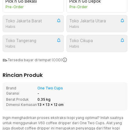
Pick n Go Bekasi
Pick n Go Depok
Pre-Order
Pre-Order
Toko Jakarta Barat
Toko Jakarta Utara
Habis
Habis
Toko Tangerang
Toko Cikupa
Habis
Habis
Tersedia bayar di tempat (COD)
Rincian Produk
Brand
One Two Cups
Garansi
-
Berat Produk
0.35 kg
Dimensi Kemasan
13
x
13
x
12
cm
Ingin menghadirkan proses ekstraksi kopi yang optimal? Inilah saatnya
untuk menggunakan V60 coffee dripper dari One Two Cups. Alat yang
juga disebut coffee dripper ini merupakan penyangga dari filter kopi