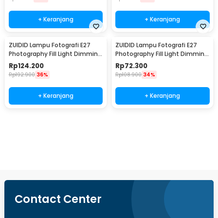
+ Keranjang
+ Keranjang
ZUIDID Lampu Fotografi E27
ZUIDID Lampu Fotografi E27
Photography Fill Light Dimming
Photography Fill Light Dimming
with Remote 150W - Z-27
with Remote 85W - Z-27
Rp
124.200
Rp
72.300
Rp
192.900
36%
Rp
108.900
34%
+ Keranjang
+ Keranjang
Beli Sekarang
Contact Center