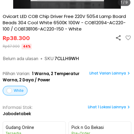
1 / 9
Ovicart LED COB Chip Driver Free 220V 5054 Lamp Board
Beads 304 Cool White 6500K 100W - COB12094-AC220-
100 / COB138106-AC220-150
-
White
Rp
38.300
Rp
67.900
44
%
Belum ada ulasan
•
SKU
7CLLH9WH
Lihat Varian Lainnya
Pilihan Varian:
1
Warna,
2 Temperatur
Warna, 2 Daya / Power
White
Lihat
1
Lokasi Lainnya
Informasi Stok:
Jabodetabek
Gudang Online
Pick n Go Bekasi
Tersedia
Pre-Order