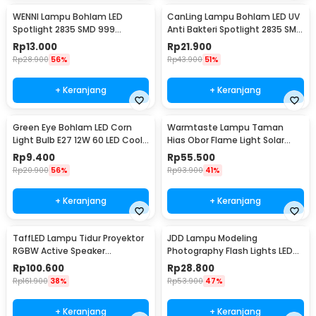
WENNI Lampu Bohlam LED
CanLing Lampu Bohlam LED UV
Spotlight 2835 SMD 999
Anti Bakteri Spotlight 2835 SMD
Lumens 180 Degree 9W E27
220V E27 - D3-F3-01
Rp
13.000
Rp
21.900
Rp
28.900
56%
Rp
43.900
51%
+ Keranjang
+ Keranjang
Green Eye Bohlam LED Corn
Warmtaste Lampu Taman
Light Bulb E27 12W 60 LED Cool
Hias Obor Flame Light Solar
White - E262
IP65 Warm White - YMJ010
Rp
9.400
Rp
55.500
Rp
20.900
56%
Rp
93.900
41%
+ Keranjang
+ Keranjang
TaffLED Lampu Tidur Proyektor
JDD Lampu Modeling
RGBW Active Speaker
Photography Flash Lights LED
Bluetooth Remote - BL-XK01
E27 150W Warm White - jD01
Rp
100.600
Rp
28.800
Rp
161.900
38%
Rp
53.900
47%
+ Keranjang
+ Keranjang