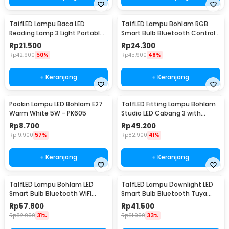
TaffLED Lampu Baca LED
TaffLED Lampu Bohlam RGB
Reading Lamp 3 Light Portable
Smart Bulb Bluetooth Control
Cool White - EF168
E27 800Lumen 10W - TY-10W
Rp
21.500
Rp
24.300
Rp
42.900
50%
Rp
45.900
48%
+ Keranjang
+ Keranjang
Pookin Lampu LED Bohlam E27
TaffLED Fitting Lampu Bohlam
Warm White 5W - PK605
Studio LED Cabang 3 with
Switch 220V E27 - HU-300
Rp
8.700
Rp
49.200
Rp
19.900
57%
Rp
82.900
41%
+ Keranjang
+ Keranjang
TaffLED Lampu Bohlam LED
TaffLED Lampu Downlight LED
Smart Bulb Bluetooth WiFi
Smart Bulb Bluetooth Tuya
RGBCW E27 220V 9W - A60
10W RGBCW - A61
Rp
57.800
Rp
41.500
Rp
82.900
31%
Rp
61.900
33%