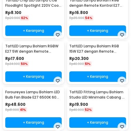
TaffLED Chip LED Lampu COB
TaffLED Lampu Bohlam RGB
Floodlight Spotlight 220V Cool
dengan Remote Kontrol E27
White 6000K 50W - COB4060-
3W - BONDA B2
Rp
8.100
Rp
16.800
AC220-50
Rp
20.900
62%
Rp
35.900
54%
+ Keranjang
+ Keranjang
TaffLED Lampu Bohlam RGBW
TaffLED Lampu Bohlam RGB
E27 5W dengan Remote
15W E27 dengan Remote
Control - A60
Control - B5
Rp
17.600
Rp
20.300
Rp
34.900
50%
Rp
40.900
51%
+ Keranjang
+ Keranjang
Foroureyes Lampu Bohlam LED
TaffLED Fitting Lampu Bohlam
Bulb Fan Blade E27 6500K 60W
Studio LED Minimalis Cabang 4
- KK-2560
E27 220V - HU-400
Rp
48.600
Rp
19.900
Rp
81.900
41%
Rp
40.900
52%
+ Keranjang
+ Keranjang