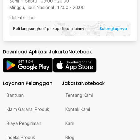
Senin - Sabtu
:
09:00
-
20:00
Minggu/Libur Nasional
:
12:00
-
20:00
Idul Fitri
: libur
Selengkapnya
Beli langsung/self pickup di kota lainnya
Download Aplikasi JakartaNotebook
Layanan Pelanggan
JakartaNotebook
Bantuan
Tentang Kami
Klaim Garansi Produk
Kontak Kami
Biaya Pengiriman
Karir
Indeks Produk
Blog