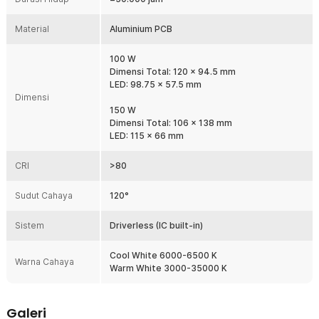
Kelengkapan Produk
Material
Rincian yang Anda dapatkan untuk pembelian produk ini:
Aluminium PCB
1 x Ovicart LED COB Chip Driver Free 220V 5054 Lamp Board
Beads 304 - HO15
100 W
Dimensi Total: 120 x 94.5 mm
LED: 98.75 x 57.5 mm
Dimensi
150 W
Dimensi Total: 106 x 138 mm
LED: 115 x 66 mm
CRI
>80
Sudut Cahaya
120°
Sistem
Driverless (IC built-in)
Cool White 6000-6500 K
Warna Cahaya
Warm White 3000-35000 K
Galeri