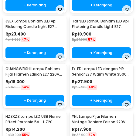
+ Keranjang
+ Keranjang
JSEX Lampu Bohlam LED Api
TaffLED Lampu Bohlam LED Api
Flickering Candle Light E27
Flickering Candle Light E27
Warm White 3W - CB3
Orange 3W - OM-BB-3W
Rp
23.400
Rp
10.900
Rp
43.900
47%
Rp
24.900
57%
+ Keranjang
+ Keranjang
GUANGWEISHI Lampu Bohlam
ExLED Lampu LED dengan PIR
Pijar Filamen Edison E27 220V
Sensor E27 Warm White 3500K
4W - ST64
12W - Ex01
Rp
16.300
Rp
27.900
Rp
34.900
54%
Rp
52.900
48%
+ Keranjang
+ Keranjang
HZZKZZ Lampu LED USB Flame
YNL Lampu Pijar Filamen
Effect Portable 5V - HZ20
Vintage Bohlam Edison 220V
40W - T45
Rp
14.200
Rp
17.900
Rp
30.900
55%
Rp
36.900
52%