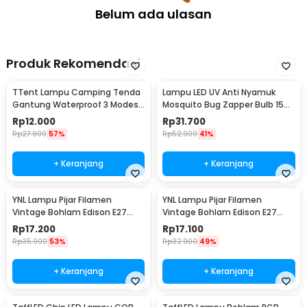
Belum ada ulasan
Produk Rekomendasi
TTent Lampu Camping Tenda
Lampu LED UV Anti Nyamuk
Gantung Waterproof 3 Modes
Mosquito Bug Zapper Bulb 15W
6000K 1.5W - 5188
E27 Cool White - YC1350
Rp
12.000
Rp
31.700
Rp
27.900
57%
Rp
52.900
41%
+ Keranjang
+ Keranjang
YNL Lampu Pijar Filamen
YNL Lampu Pijar Filamen
Vintage Bohlam Edison E27
Vintage Bohlam Edison E27
40W - ST64
60W - ST64
Rp
17.200
Rp
17.100
Rp
35.900
53%
Rp
32.900
49%
+ Keranjang
+ Keranjang