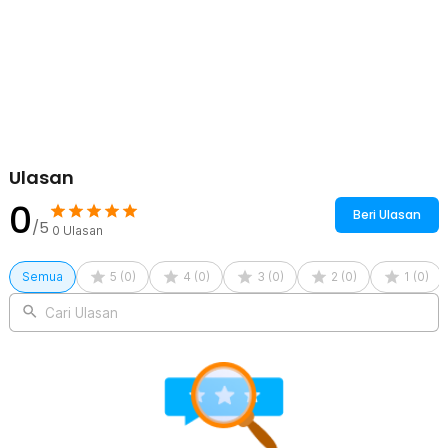
Ulasan
0
Beri Ulasan
/5
0
Ulasan
Semua
5
(
0
)
4
(
0
)
3
(
0
)
2
(
0
)
1
(
0
)
Cari Ulasan