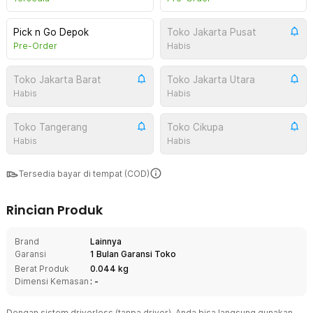
Pick n Go Depok
Toko Jakarta Pusat
Pre-Order
Habis
Toko Jakarta Barat
Toko Jakarta Utara
Habis
Habis
Toko Tangerang
Toko Cikupa
Habis
Habis
Tersedia bayar di tempat (COD)
Rincian Produk
Brand
Lainnya
Garansi
1 Bulan Garansi Toko
Berat Produk
0.044 kg
Dimensi Kemasan
: -
Dengan sistem driverless (tanpa driver), Anda bisa langsung gunakan