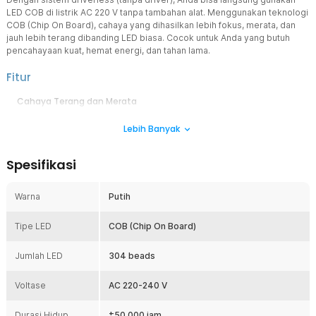
LED COB di listrik AC 220 V tanpa tambahan alat. Menggunakan teknologi
COB (Chip On Board), cahaya yang dihasilkan lebih fokus, merata, dan
jauh lebih terang dibanding LED biasa. Cocok untuk Anda yang butuh
pencahayaan kuat, hemat energi, dan tahan lama.
Fitur
Cahaya Terang dan Merata
Teknologi COB memungkinkan ratusan chip LED bekerja dalam satu
Lebih Banyak
modul besar sehingga menghasilkan cahaya yang lebih padat.
Driver Free Langsung Pakai 220 V
Spesifikasi
Dilengkapi IC pintar sehingga bisa langsung disambungkan ke
listrik AC 220 V, tidak perlu membeli driver tambahan, sehingga
instalasinya lebih mudah.
Warna
Putih
Efektivitas Desain COB
Desain COB memungkinkan pembuangan panas yang lebih optimal
Tipe LED
COB (Chip On Board)
karena memiliki permukaan yang lebih luas untuk pendinginan.
Pendinginan Lebih Stabil
Jumlah LED
304 beads
Dilengkapi fitur perlindungan tegangan berlebih dan arus berlebih,
cahaya tetap stabil tanpa kedip (no flicker) sehingga nyaman di
Voltase
AC 220-240 V
mata.
Durasi Hidup
±50.000 jam