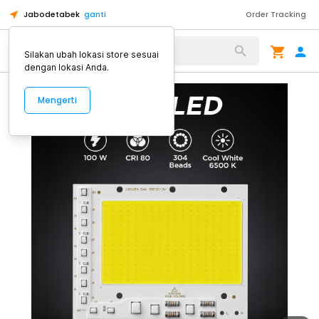
Jabodetabek
ganti
Order Tracking
Alat Kopi
Silakan ubah lokasi store sesuai
dengan lokasi Anda.
Mengerti