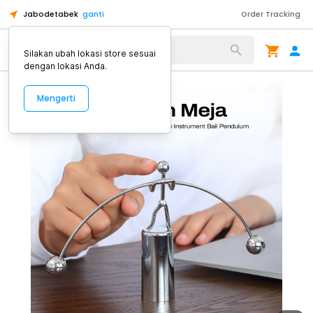
Jabodetabek
ganti
Order Tracking
Alat Kopi
Silakan ubah lokasi store sesuai
dengan lokasi Anda.
Mengerti