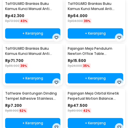
TaffGUARD Brankas Buku
TaffGUARD Brankas Buku
Kamus Kunci Manual Anti
Kamus Kunci Manual Anti
Maling Hidden Safe Box Kecil -
Maling Hidden Safe Box Sedang
Rp
42.300
Rp
64.000
KB-10L
- KB-10L
Rp
73.900
43%
Rp
104.900
39%
+ Keranjang
+ Keranjang
TaffGUARD Brankas Buku
Pajangan Meja Pendulum
Kamus Kunci Manual Anti
Newton Office Table
Maling Hidden Safe Box Besar -
Decoration 5 Ball S - H50S
Rp
71.700
Rp
15.600
KB-10L
Rp
116.900
39%
Rp
24.000
35%
+ Keranjang
+ Keranjang
Taffware Gantungan Dinding
Pajangan Meja Orbital Kinetik
Tempel Adhesive Stainless
Perpetual Motion Balance
Steel 6 PCS - ST40
Physics - NR31TX
Rp
7.200
Rp
47.500
Rp
18.900
62%
Rp
80.900
42%
+ Keranjang
+ Keranjang