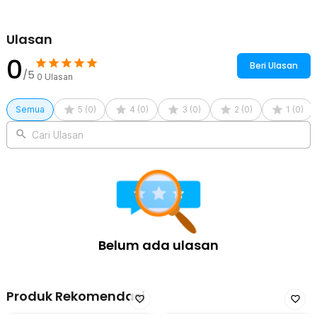
1 x Pajangan Meja Stickman Cradle Dynamic Balance Instrument
Ball Pendulum
Ulasan
0
Beri Ulasan
/5
0
Ulasan
Semua
5
(
0
)
4
(
0
)
3
(
0
)
2
(
0
)
1
(
0
)
Cari Ulasan
Belum ada ulasan
Produk Rekomendasi