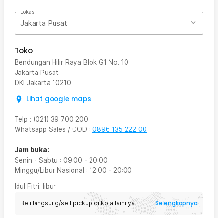
Lokasi
Jakarta Pusat
Toko
Bendungan Hilir Raya Blok G1 No. 10
Jakarta Pusat
DKI Jakarta
10210
Lihat google maps
Telp
:
(021) 39 700 200
Whatsapp Sales / COD
:
0896 135 222 00
Jam buka:
Senin - Sabtu
:
09:00
-
20:00
Minggu/Libur Nasional
:
12:00
-
20:00
Idul Fitri
: libur
Selengkapnya
Beli langsung/self pickup di kota lainnya