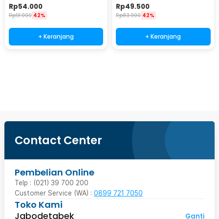
Password Lock Size S - KB-10P
Size S - KB-20P
Rp
54.000
Rp
49.500
Rp
91.900
42%
Rp
83.900
42%
+ Keranjang
+ Keranjang
Beli Sekarang
Contact Center
Pembelian Online
Telp : (021) 39 700 200
Customer Service (WA) :
0899 721 7050
Toko Kami
Jabodetabek
Ganti