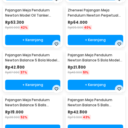
Pajangan Meja Pendulum
Zhenwei Pajangan Meja
Newton Model Oil Tanker
Pendulum Newton Perpetual
Perpetual Debate - B101
Model Ferris Wheel - ZPW
Rp
53.300
Rp
64.000
Rp
90.900
42%
Rp
105.900
40%
+ Keranjang
+ Keranjang
Pajangan Meja Pendulum
Pajangan Meja Pendulum
Newton Balance 5 Bola Model
Newton Balance 5 Bola Model
Arched M - ZY02
Arched S - ZY02
Rp
42.800
Rp
21.800
Rp
67.900
37%
Rp
43.900
51%
+ Keranjang
+ Keranjang
Pajangan Meja Pendulum
Pajangan Meja Pendulum
Newton Balance 5 Balls
Newton Balance 5 Balls
Stainless Steel Model T S -
Stainless Steel Model T L -
Rp
19.000
Rp
42.800
LX013
LX013
Rp
38.900
52%
Rp
73.900
43%