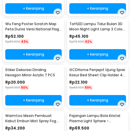
+ Keranjang
+ Keranjang
Wu Fang Poster Scratch Map
TaffLED Lampu Tidur Bulan 3D
Peta Dunia Versi National Flag
Moon Night Light Lamp 3 Color
- ZJP-M018
8cm 1W 5V - LD002701
Rp
52.100
Rp
45.100
Rp
89.900
43%
Rp
76.900
42%
+ Keranjang
+ Keranjang
Stiker Dekorasi Dinding
GCDHome Penjepit Ujung Sprei
Hexagon Mirror Acrylic 7 PCS
Kasur Bed Sheet Clip Holder 4
PCS - FS-1809
Rp
20.000
Rp
22.100
Rp
39.900
50%
Rp
43.900
50%
+ Keranjang
+ Keranjang
Warmtoo Mesin Pembuat
Pajangan Lampu Bola Kristal
Kabut Embun Mist Spray Fog
Plasma Light Sphere -
Maker 12 LED 24V - WT01
ZC211700
Rp
34.200
Rp
69.500