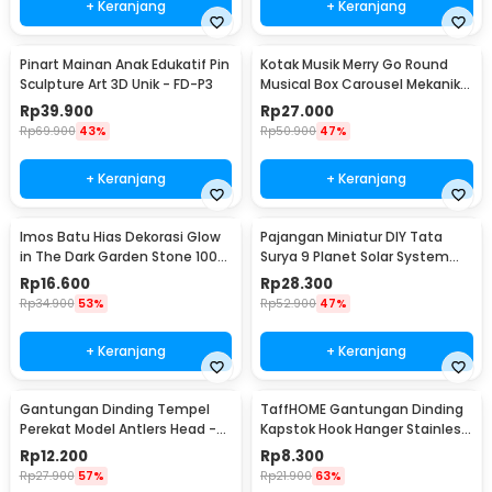
+ Keranjang
+ Keranjang
Pinart Mainan Anak Edukatif Pin
Kotak Musik Merry Go Round
Sculpture Art 3D Unik - FD-P3
Musical Box Carousel Mekanikal
- HD-Y02
Rp
39.900
Rp
27.000
Rp
69.900
43%
Rp
50.900
47%
+ Keranjang
+ Keranjang
Imos Batu Hias Dekorasi Glow
Pajangan Miniatur DIY Tata
in The Dark Garden Stone 100
Surya 9 Planet Solar System
PCS - HC0043
Planetary - 2135
Rp
16.600
Rp
28.300
Rp
34.900
53%
Rp
52.900
47%
+ Keranjang
+ Keranjang
Gantungan Dinding Tempel
TaffHOME Gantungan Dinding
Perekat Model Antlers Head -
Kapstok Hook Hanger Stainless
MU03
Steel 201 - MT11
Rp
12.200
Rp
8.300
Rp
27.900
57%
Rp
21.900
63%