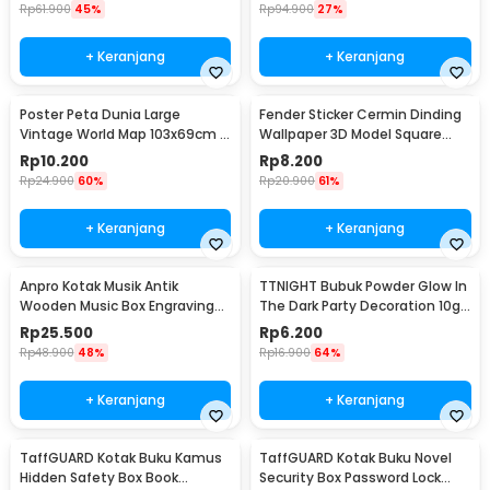
Rp
61.900
45%
Rp
94.900
27%
+ Keranjang
+ Keranjang
Poster Peta Dunia Large
Fender Sticker Cermin Dinding
Vintage World Map 103x69cm -
Wallpaper 3D Model Square
N401
Mirror 9 PCS - Q353
Rp
10.200
Rp
8.200
Rp
24.900
60%
Rp
20.900
61%
+ Keranjang
+ Keranjang
Anpro Kotak Musik Antik
TTNIGHT Bubuk Powder Glow In
Wooden Music Box Engraving
The Dark Party Decoration 10g
Harry Potter - ADQ0194
- T01
Rp
25.500
Rp
6.200
Rp
48.900
48%
Rp
16.900
64%
+ Keranjang
+ Keranjang
TaffGUARD Kotak Buku Kamus
TaffGUARD Kotak Buku Novel
Hidden Safety Box Book
Security Box Password Lock