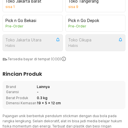
Toko Jakarta Barat
Toko Tangerang
sisa
1
sisa
9
Pick n Go Bekasi
Pick n Go Depok
Pre-Order
Pre-Order
Toko Jakarta Utara
Toko Cikupa
Habis
Habis
Tersedia bayar di tempat (COD)
Rincian Produk
Brand
Lainnya
Garansi
-
Berat Produk
0.3 kg
Dimensi Kemasan
19
x
5
x
12
cm
Pajangan unik berbentuk pendulum stickman dengan dua bola pada
rangka lengkung. Selain dekoratif, alat ini bisa jadi media belajar hukum
fisika momentum dan energi. Terbuat dari plastik dan besi ringan