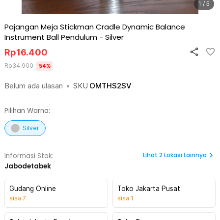
1 / 5
Pajangan Meja Stickman Cradle Dynamic Balance
Instrument Ball Pendulum
-
Silver
Rp
16.400
Rp
34.900
54
%
Belum ada ulasan
•
SKU
OMTHS2SV
Pilihan Warna:
Silver
Lihat
2
Lokasi Lainnya
Informasi Stok:
Jabodetabek
Gudang Online
Toko Jakarta Pusat
sisa
7
sisa
1