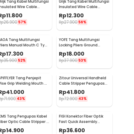
Urijk Tang Kabel Multifungsi
Urijk Tang Kabel Multifungsi
Insulated Wire Cable
Insulated Wire Cable
Cutter Pliers 12.5cm Needle
Cutter Pliers 15cm Needle
Rp
11.800
Rp
12.300
Nose - M2941
Nose - M2941
Rp
26.900
Rp
27.900
57%
56%
LAOA Tang Multifungsi
YOFE Tang Multifungsi
Pliers Manual Mouth C Type
Locking Pliers Ground
Round Nose 4 Inch - L100
Mouth Lock 5 Inch - X47
Rp
17.300
Rp
18.000
Rp
35.900
Rp
37.900
52%
53%
SPIFFLYER Tang Penjepit
Zitour Universal Handheld
Vise Grip Welding Mouth C
Cable Stripper Pengupas
Clamp 11 Inch - A161
Kabel Portabel - ZE00
Rp
41.000
Rp
41.800
Rp
71.900
Rp
72.900
43%
43%
XMS Tang Pengupas Kabel
FIGI Konektor Fiber Optik
Fiber Optic Cable Stripper 3
Fast Quick Assembly
Hole - CFS-3
Connector SC/UPC 10 PCS -
Rp
14.900
Rp
36.600
FG010