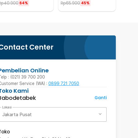
Rp
40.900
Rp
65.900
64%
45%
Contact Center
Pembelian Online
Telp : (021) 39 700 200
Customer Service (WA) :
0899 721 7050
Toko Kami
Jabodetabek
Ganti
Lokasi
Jakarta Pusat
Toko