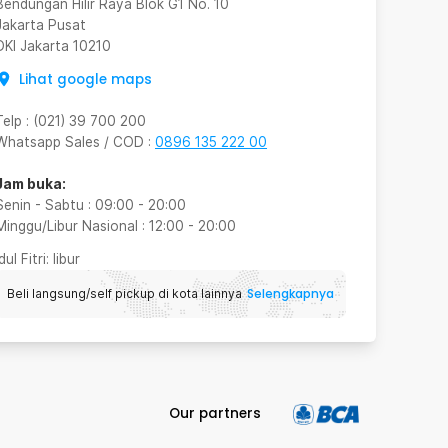
Bendungan Hilir Raya Blok G1 No. 10
Jakarta Pusat
DKI Jakarta
10210
Lihat google maps
Telp
:
(021) 39 700 200
Whatsapp Sales / COD
:
0896 135 222 00
Jam buka:
Senin - Sabtu
:
09:00
-
20:00
Minggu/Libur Nasional
:
12:00
-
20:00
Idul Fitri
: libur
Selengkapnya
Beli langsung/self pickup di kota lainnya
Our partners