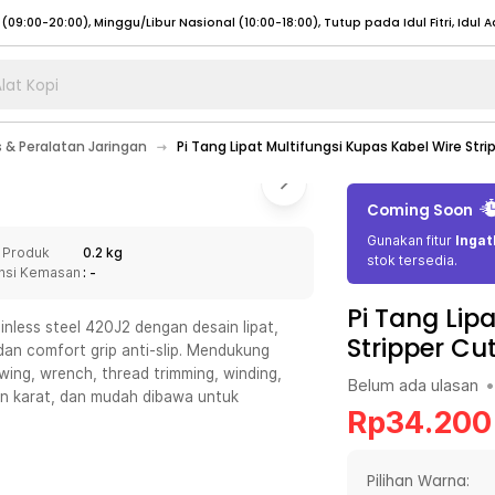
lat Kopi
umat (07:00 - 20:00), Sabtu - Minggu (08:00 - 20:00), Tutup pada Idul Fitri
Sele
s & Peralatan Jaringan
Pi Tang Lipat Multifungsi Kupas Kabel Wire Str
:00 - 20:00), Sabtu - Minggu/ Libur Nasional (08:00 - 17:00)
Selengkapnya
:00 - 20:00), Sabtu - Minggu/ Libur Nasional (08:00 - 17:00)
Selengkapnya
Coming Soon
 (09:00-20:00), Minggu/Libur Nasional (12:00-20:00), Tutup pada Idul Fitri
Sele
Gunakan fitur
Ingat
 Produk
0.2 kg
 (09:00-20:00), Minggu/Libur Nasional (12:00-20:00), Tutup pada Idul Fitri
Sele
stok tersedia.
nsi Kemasan
: -
Pi Tang Lip
inless steel 420J2 dengan desain lipat,
Stripper Cu
dan comfort grip anti-slip. Mendukung
rewing, wrench, thread trimming, winding,
Belum ada ulasan
•
umat (07:00 - 20:00), Sabtu - Minggu (08:00 - 20:00), Tutup pada Idul Fitri
Sele
ahan karat, dan mudah dibawa untuk
Rp
34.200
:00 - 20:00), Sabtu - Minggu/ Libur Nasional (08:00 - 17:00)
Selengkapnya
:00 - 20:00), Sabtu - Minggu/ Libur Nasional (08:00 - 17:00)
Selengkapnya
Pilihan Warna: