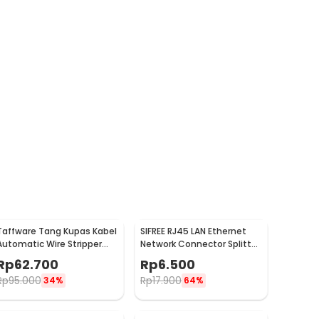
Taffware Tang Kupas Kabel
SIFREE RJ45 LAN Ethernet
Automatic Wire Stripper
Network Connector Splitter
Cutter Crimper - TK0742
1 to 2 - DN0190
Rp
62.700
Rp
6.500
Rp
95.000
Rp
17.900
34%
64%