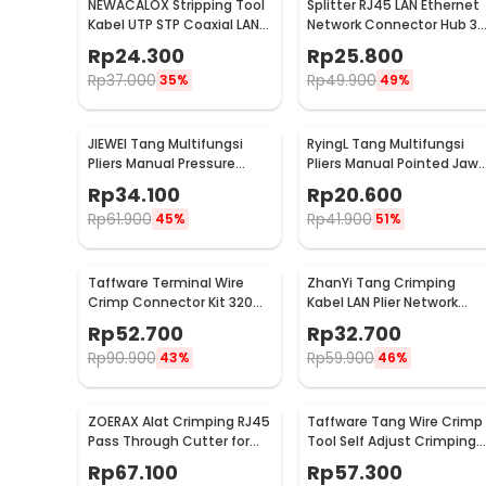
NEWACALOX Stripping Tool
Splitter RJ45 LAN Ethernet
Kabel UTP STP Coaxial LAN
Network Connector Hub 3
Cable Wire Stripper - HT-
Port
Rp
24.300
Rp
25.800
352
Rp
37.000
Rp
49.900
35%
49%
JIEWEI Tang Multifungsi
RyingL Tang Multifungsi
Pliers Manual Pressure
Pliers Manual Pointed Jaw
Round Mouth 10 Inch - L90
6.5 Inch - L95
Rp
34.100
Rp
20.600
Rp
61.900
Rp
41.900
45%
51%
Taffware Terminal Wire
ZhanYi Tang Crimping
Crimp Connector Kit 320
Kabel LAN Plier Network
PCS with Plier - SC6-26
Cable 3in1 RJ45 RJ11 RJ12 -
Rp
52.700
Rp
32.700
HT-315
Rp
90.900
Rp
59.900
43%
46%
ZOERAX Alat Crimping RJ45
Taffware Tang Wire Crimp
Pass Through Cutter for
Tool Self Adjust Crimping
CAT6 CAT5 CAT5E - 6088
0.25-6mm2 AWG23-10 -
Rp
67.100
Rp
57.300
HSC8 6-6A