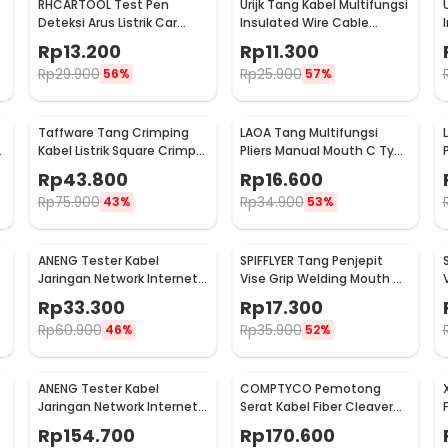
RHCARTOOL Test Pen
Urijk Tang Kabel Multifungsi
Deteksi Arus Listrik Car
Insulated Wire Cable
Voltage Tester DC 6-24V -
Cutter Pliers 12.5cm Round
Rp
13.200
Rp
11.300
ET610
Nose - M2941
Rp
29.900
Rp
25.900
56%
57%
Taffware Tang Crimping
LAOA Tang Multifungsi
Kabel Listrik Square Crimp
Pliers Manual Mouth C Type
AWG23-7 0.25-10 mm2 -
Needle Nose 5 Inch - L100
Rp
43.800
Rp
16.600
HSC8 6-4A
Rp
75.900
Rp
34.900
43%
53%
ANENG Tester Kabel
SPIFFLYER Tang Penjepit
Jaringan Network Internet
Vise Grip Welding Mouth C
Telepon RJ45 RJ11 - M469D
Clamp 5 Inch - A161
Rp
33.300
Rp
17.300
Rp
60.900
Rp
35.900
46%
52%
ANENG Tester Kabel
COMPTYCO Pemotong
Jaringan Network Internet
Serat Kabel Fiber Cleaver
Telepon RJ45 RJ11 - M469A
Optic Knife 16 Point Blade -
Rp
154.700
Rp
170.600
SKL-6C