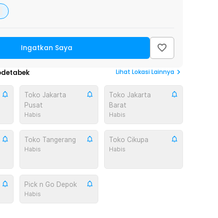
Ingatkan Saya
Lihat
Lokasi Lainnya
odetabek
Toko Jakarta
Toko Jakarta
Pusat
Barat
Habis
Habis
Toko Tangerang
Toko Cikupa
Habis
Habis
Pick n Go Depok
Habis