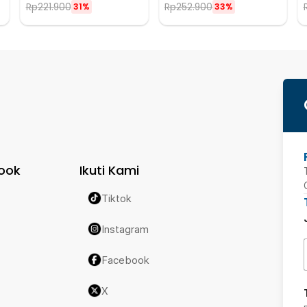
Rp
221.900
Rp
252.900
31%
33%
ook
Ikuti Kami
Tiktok
Instagram
Facebook
X