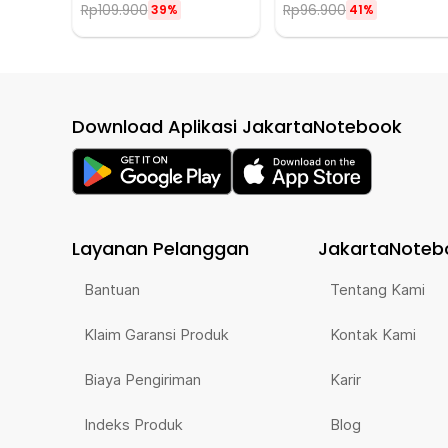
Rp
109.900
Rp
96.900
39%
41%
Download Aplikasi JakartaNotebook
Layanan Pelanggan
JakartaNoteb
Bantuan
Tentang Kami
Klaim Garansi Produk
Kontak Kami
Biaya Pengiriman
Karir
Indeks Produk
Blog