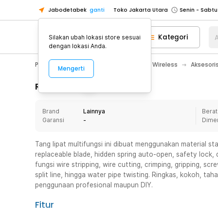
Jabodetabek
ganti
Toko Jakarta Utara
Toko Tangerang
Kategori
A
Silakan ubah lokasi store sesuai
Toko Cikupa
dengan lokasi Anda.
Pick n Go Jakarta Barat
Senin - J
PC & Laptop
Komponen Jaringan & Wireless
Aksesori
Mengerti
Pick n Go Bekasi
Senin - Jumat (08
Pick n Go Depok
Senin - Jumat (08
Rincian Produk
Toko Jakarta Pusat
Senin - Sabtu
Brand
Lainnya
Berat
Toko Jakarta Barat
Senin - Sabtu
Garansi
-
Dime
Toko Jakarta Utara
Toko Tangerang
Tang lipat multifungsi ini dibuat menggunakan material sta
replaceable blade, hidden spring auto-open, safety lock, 
Toko Cikupa
fungsi wire stripping, wire cutting, crimping, gripping, sc
Pick n Go Jakarta Barat
Senin - J
split line, hingga water pipe twisting. Ringkas, kokoh, t
penggunaan profesional maupun DIY.
Pick n Go Bekasi
Senin - Jumat (08
Pick n Go Depok
Senin - Jumat (08
Fitur