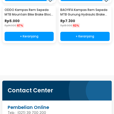
ODDO Kampas Rem Sepeda
BAOYIFA Kampas Rem Sepeda
MTB Mountain Bike Brake Block
MTB Gunung Hydraulic Brake
70mm 2 PCS - B39
Pads - M446
Rp
5.000
Rp
7.300
Rp
14.900
67%
Rp
18.900
62%
+ Keranjang
+ Keranjang
Ingatkan Saya
Contact Center
Pembelian Online
Telp : (021) 39 700 200