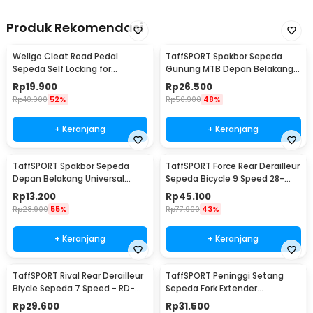
Produk Rekomendasi
Wellgo Cleat Road Pedal
TaffSPORT Spakbor Sepeda
Sepeda Self Locking for
Gunung MTB Depan Belakang
Shimano SM-SH11 SPD-L
Anti Cipratan - Y901
Rp
19.900
Rp
26.500
Rp
40.900
52%
Rp
50.900
48%
+ Keranjang
+ Keranjang
TaffSPORT Spakbor Sepeda
TaffSPORT Force Rear Derailleur
Depan Belakang Universal
Sepeda Bicycle 9 Speed 28-
Clamp Dua Warna - BQ541
34T - RD-M390
Rp
13.200
Rp
45.100
Rp
28.900
55%
Rp
77.900
43%
+ Keranjang
+ Keranjang
TaffSPORT Rival Rear Derailleur
TaffSPORT Peninggi Setang
Biycle Sepeda 7 Speed - RD-
Sepeda Fork Extender
TX35
Aluminium Alloy 121mm - SD53
Rp
29.600
Rp
31.500