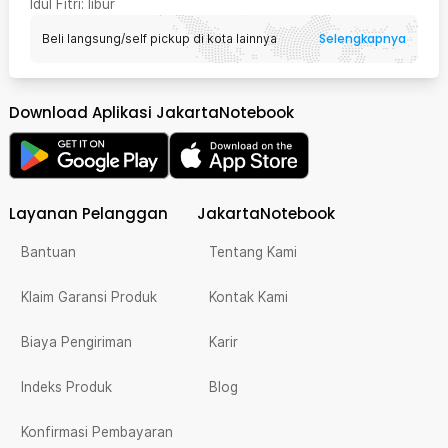
Idul Fitri
: libur
Selengkapnya
Beli langsung/self pickup di kota lainnya
Download Aplikasi JakartaNotebook
Layanan Pelanggan
JakartaNotebook
Bantuan
Tentang Kami
Klaim Garansi Produk
Kontak Kami
Biaya Pengiriman
Karir
Indeks Produk
Blog
Konfirmasi Pembayaran