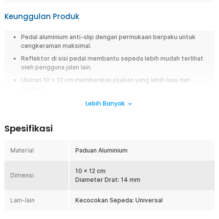
Keunggulan Produk
Pedal aluminium anti-slip dengan permukaan berpaku untuk
cengkeraman maksimal.
Reflektor di sisi pedal membantu sepeda lebih mudah terlihat
oleh pengguna jalan lain.
Ukuran 10 × 12 cm memberikan pijakan yang lebih luas dan
nyaman.
Pemasangan mudah tanpa memerlukan alat khusus.
Lebih Banyak
Cocok untuk commuting, bersepeda santai, atau olahraga
ringan.
Spesifikasi
Overview
Material
Paduan Aluminium
Tingkatkan kenyamanan dan keamanan berkendara menggunakan
PROMEND Pedal Sepeda Aluminium Anti Slip. Dibuat dari material
10 x 12 cm
aluminium alloy berkualitas dengan desain flat pedal berpaku, pedal ini
Dimensi
Diameter Drat: 14 mm
memberikan cengkeraman maksimal agar kaki tetap stabil saat
mengayuh. Dilengkapi reflektor keamanan dan area pijakan yang luas,
pedal ini cocok digunakan untuk commuting, olahraga ringan, hingga
Lain-lain
Kecocokan Sepeda: Universal
aktivitas bersepeda harian.