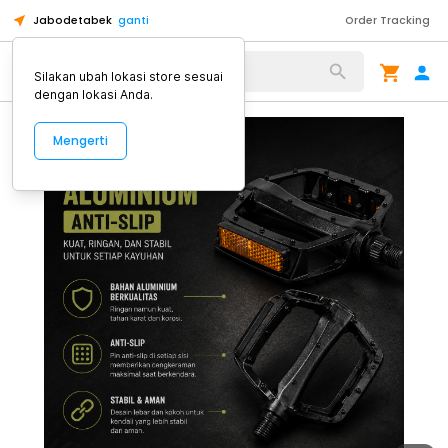
Jabodetabek
ganti
Order Tracking
Alat Kopi
Silakan ubah lokasi store sesuai
dengan lokasi Anda.
Mengerti