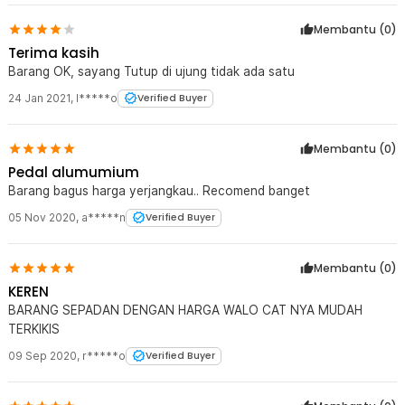
Membantu (
0
)
Terima kasih
Barang OK, sayang Tutup di ujung tidak ada satu
24 Jan 2021
,
l*****o
Verified Buyer
Membantu (
0
)
Pedal alumumium
Barang bagus harga yerjangkau.. Recomend banget
05 Nov 2020
,
a*****n
Verified Buyer
Membantu (
0
)
KEREN
BARANG SEPADAN DENGAN HARGA WALO CAT NYA MUDAH
TERKIKIS
09 Sep 2020
,
r*****o
Verified Buyer