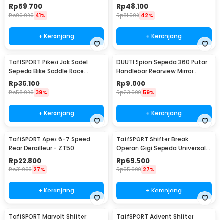
2 PCS
CBL-09
Rp
59.700
Rp
48.100
Rp
99.900
41%
Rp
81.900
42%
+ Keranjang
+ Keranjang
TaffSPORT Pikexi Jok Sadel
DUUTI Spion Sepeda 360 Putar
Sepeda Bike Saddle Race
Handlebar Rearview Mirror
Ergonomic Anti Air - FX20
Universal 1 PCS - LY4437
Rp
36.100
Rp
9.800
Rp
58.900
39%
Rp
23.900
59%
+ Keranjang
+ Keranjang
TaffSPORT Apex 6-7 Speed
TaffSPORT Shifter Break
Rear Derailleur - ZT50
Operan Gigi Sepeda Universal
3x9 Speed 2 PCS - SL-M370
Rp
22.800
Rp
69.500
Rp
31.000
27%
Rp
95.000
27%
+ Keranjang
+ Keranjang
TaffSPORT Marvolt Shifter
TaffSPORT Advent Shifter