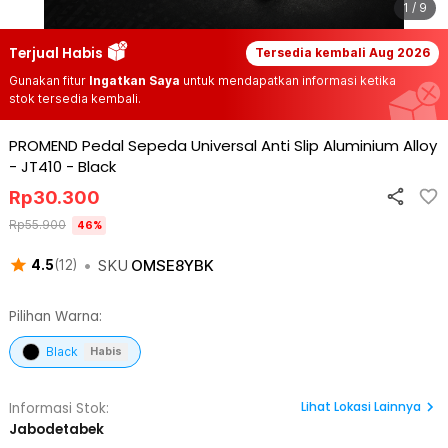
1 / 9
Terjual Habis
Tersedia kembali
Aug 2026
Gunakan fitur
Ingatkan Saya
untuk mendapatkan informasi ketika
stok tersedia kembali.
PROMEND Pedal Sepeda Universal Anti Slip Aluminium Alloy
- JT410
-
Black
Rp
30.300
Rp
55.900
46
%
•
SKU
OMSE8YBK
4.5
(
12
)
Pilihan Warna:
Black
Habis
Lihat
Lokasi Lainnya
Informasi Stok:
Jabodetabek