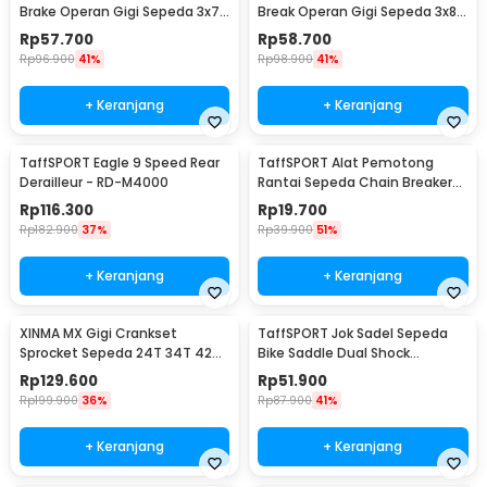
Brake Operan Gigi Sepeda 3x7
Break Operan Gigi Sepeda 3x8
Speed 2 PCS - EF500-7
Speed 2 PCS - SL-M310
Rp
57.700
Rp
58.700
Rp
96.900
41%
Rp
98.900
41%
+ Keranjang
+ Keranjang
TaffSPORT Eagle 9 Speed Rear
TaffSPORT Alat Pemotong
Derailleur - RD-M4000
Rantai Sepeda Chain Breaker
Cutter - TD8591
Rp
116.300
Rp
19.700
Rp
182.900
37%
Rp
39.900
51%
+ Keranjang
+ Keranjang
XINMA MX Gigi Crankset
TaffSPORT Jok Sadel Sepeda
Sprocket Sepeda 24T 34T 42T
Bike Saddle Dual Shock
7/8/9 Speed - TL-82-L
Absorber Breathable - ZF25
Rp
129.600
Rp
51.900
Rp
199.900
36%
Rp
87.900
41%
+ Keranjang
+ Keranjang