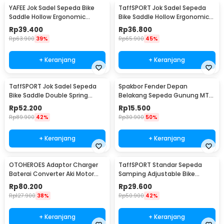
YAFEE Jok Sadel Sepeda Bike
TaffSPORT Jok Sadel Sepeda
Saddle Hollow Ergonomic
Bike Saddle Hollow Ergonomic
Breathable - FX12
Breathable - YF-1034
Rp
39.400
Rp
36.800
Rp
63.900
39%
Rp
65.900
45%
+ Keranjang
+ Keranjang
TaffSPORT Jok Sadel Sepeda
Spakbor Fender Depan
Bike Saddle Double Spring
Belakang Sepeda Gunung MTB
Shock Absorber - ZF15
- HF0034300
Rp
52.200
Rp
15.500
Rp
89.900
42%
Rp
30.900
50%
+ Keranjang
+ Keranjang
OTOHEROES Adaptor Charger
TaffSPORT Standar Sepeda
Baterai Converter Aki Motor
Samping Adjustable Bike
Skuter 48V 20Ah - YF2021-12
Kickstand 34-39cm - Z50
Rp
80.200
Rp
29.600
Rp
127.900
38%
Rp
50.900
42%
+ Keranjang
+ Keranjang