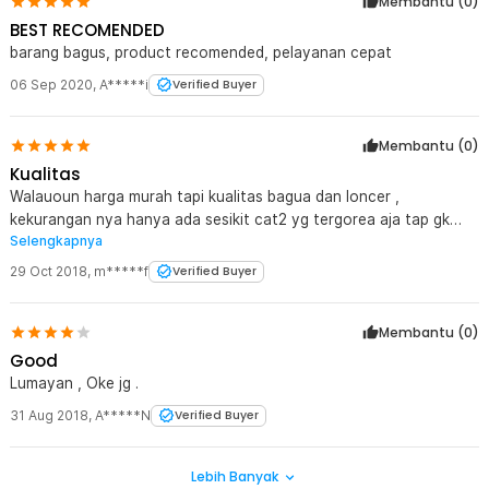
Membantu (
0
)
BEST RECOMENDED
barang bagus, product recomended, pelayanan cepat
06 Sep 2020
,
A*****i
Verified Buyer
Membantu (
0
)
Kualitas
Walauoun harga murah tapi kualitas bagua dan loncer ,
kekurangan nya hanya ada sesikit cat2 yg tergorea aja tap gk
Selengkapnya
masalah
29 Oct 2018
,
m*****f
Verified Buyer
Membantu (
0
)
Good
Lumayan , Oke jg .
31 Aug 2018
,
A*****N
Verified Buyer
Lebih Banyak