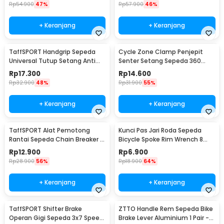
Rp
54.900
47%
Rp
57.900
46%
+ Keranjang
+ Keranjang
TaffSPORT Handgrip Sepeda
Cycle Zone Clamp Penjepit
Universal Tutup Setang Anti
Senter Setang Sepeda 360
Slip Handlebar - CL8455
Derajat - ZH1035
Rp
17.300
Rp
14.600
Rp
32.900
48%
Rp
31.900
55%
+ Keranjang
+ Keranjang
TaffSPORT Alat Pemotong
Kunci Pas Jari Roda Sepeda
Rantai Sepeda Chain Breaker -
Bicycle Spoke Rim Wrench 8
JLQ-01
Way - W805
Rp
12.900
Rp
6.900
Rp
28.900
56%
Rp
18.900
64%
+ Keranjang
+ Keranjang
TaffSPORT Shifter Brake
ZTTO Handle Rem Sepeda Bike
Operan Gigi Sepeda 3x7 Speed
Brake Lever Aluminium 1 Pair -