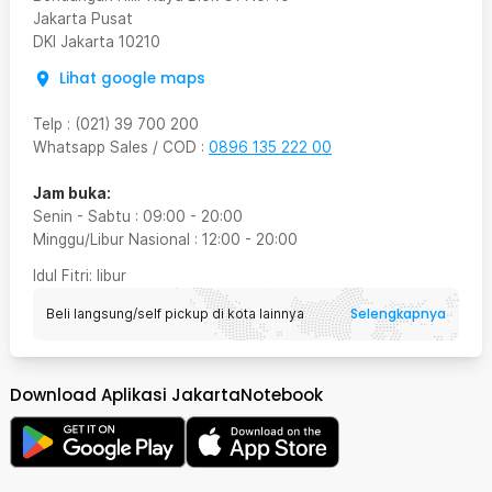
Jakarta Pusat
DKI Jakarta
10210
Lihat google maps
Telp
:
(021) 39 700 200
Whatsapp Sales / COD
:
0896 135 222 00
Jam buka:
Senin - Sabtu
:
09:00
-
20:00
Minggu/Libur Nasional
:
12:00
-
20:00
Idul Fitri
: libur
Selengkapnya
Beli langsung/self pickup di kota lainnya
Download Aplikasi JakartaNotebook