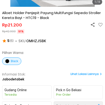
1 / 9
Alloet Holder Penjepit Payung Multifungsi Sepeda Stroller
Kereta Bayi - HTC19
-
Black
Rp
21.200
Rp
42.900
51
%
•
SKU
OMHZJ5BK
5
(
6
)
Pilihan Warna:
Black
Lihat
Lokasi Lainnya
Informasi Stok:
Jabodetabek
Gudang Online
Pick n Go Bekasi
Tersedia
Pre-Order