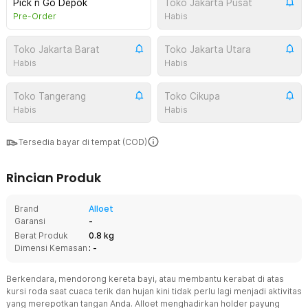
Pick n Go Depok
Toko Jakarta Pusat
Pre-Order
Habis
Toko Jakarta Barat
Toko Jakarta Utara
Habis
Habis
Toko Tangerang
Toko Cikupa
Habis
Habis
Tersedia bayar di tempat (COD)
Rincian Produk
Brand
Alloet
Garansi
-
Berat Produk
0.8 kg
Dimensi Kemasan
: -
Berkendara, mendorong kereta bayi, atau membantu kerabat di atas
kursi roda saat cuaca terik dan hujan kini tidak perlu lagi menjadi aktivitas
yang merepotkan tangan Anda. Alloet menghadirkan holder payung