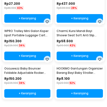
Bottle Cage - R2229
89x59.5cm - PC-30
Rp
27.200
Rp
437.000
Rp
46.900
43%
Rp
598.900
28%
+ Keranjang
+ Keranjang
WPRO Trolley Mini Galon Koper
CharmL Kursi Mandi Bayi
Lipat Portable Luggage Cart
Shower Seat Soft Anti Slip
23x32cm 40kg - SK-10
Drainage Hole - CH12
Rp
150.300
Rp
58.600
Rp
226.900
34%
Rp
99.900
42%
+ Keranjang
+ Keranjang
Occuwezz Baby Bouncer
HOOKMO Gantungan Organizer
Foldable Adjustable Rocker
Barang Bayi Baby Stroller
Ayunan Bayi - OW40
Leather Hook - HO2
Rp
150.200
Rp
8.100
Rp
226.900
34%
Rp
20.900
62%
+ Keranjang
+ Keranjang