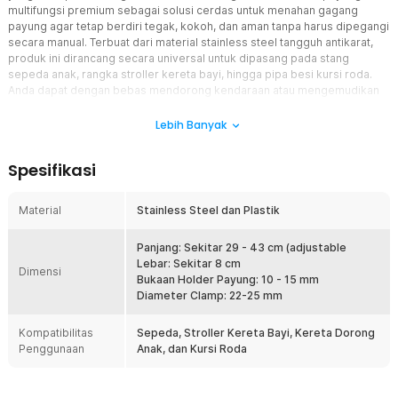
multifungsi premium sebagai solusi cerdas untuk menahan gagang
payung agar tetap berdiri tegak, kokoh, dan aman tanpa harus dipegangi
secara manual. Terbuat dari material stainless steel tangguh antikarat,
produk ini dirancang secara universal untuk dipasang pada stang
sepeda anak, rangka stroller kereta bayi, hingga pipa besi kursi roda.
Anda dapat dengan bebas mendorong kendaraan atau mengemudikan
stang dengan kedua tangan secara penuh, memberikan efisiensi tenaga
yang maksimal sekaligus aspek keamanan yang jauh lebih tinggi di
Lebih Banyak
sepanjang perjalanan harian Anda.
Spesifikasi
Fitur
Jepitan Clamp Kuat untuk Payung Guna Keamanan Dorong
Material
Stainless Steel dan Plastik
yang Maksimal
Anda kini dapat berfokus penuh pada kendali kemudi tanpa perlu
Panjang: Sekitar 29 - 43 cm (adjustable
membagi konsentrasi tangan untuk memegang payung secara
Lebar: Sekitar 8 cm
manual karena produk ini dibekali jepitan clamp mekanis yang
Dimensi
Bukaan Holder Payung: 10 - 15 mm
sangat kuat. Penjepit ini bertugas mencengkeram gagang payung
Diameter Clamp: 22-25 mm
secara konstan di stang sepeda, kereta dorong bayi, ataupun kursi
roda sehingga payung dapat berdiri tegak melindungi Anda dari
Kompatibilitas
cuaca luar tanpa risiko terlepas. Manfaat langsung yang Anda
Sepeda, Stroller Kereta Bayi, Kereta Dorong
Penggunaan
rasakan adalah kedua tangan Anda bisa fokus memegang erat
Anak, dan Kursi Roda
pegangan stroller atau sepeda dengan stabil, menyajikan aspek
keselamatan berkendara yang jauh lebih aman bagi anak tercinta
maupun orang tua.