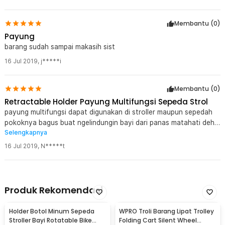
agar tetap produktif dan bebas lelah sepanjang hari.
Membantu (
0
)
Kelengkapan Produk
Payung
Rincian yang Anda dapatkan untuk pembelian produk ini:
barang sudah sampai makasih sist
1 x Alloet Holder Penjepit Payung Multifungsi Sepeda Stroller
16 Jul 2019
,
j*****i
Kereta Bayi - HTC19
1 x Karet Holder
Membantu (
0
)
Retractable Holder Payung Multifungsi Sepeda Strol
payung multifungsi dapat digunakan di stroller maupun sepedah
pokoknya bagus buat ngelindungin bayi dari panas matahati deh
Selengkapnya
kalo lagi diluar jalan2 atau main
16 Jul 2019
,
N*****t
Produk Rekomendasi
Holder Botol Minum Sepeda
WPRO Troli Barang Lipat Trolley
Stroller Bayi Rotatable Bike
Folding Cart Silent Wheel