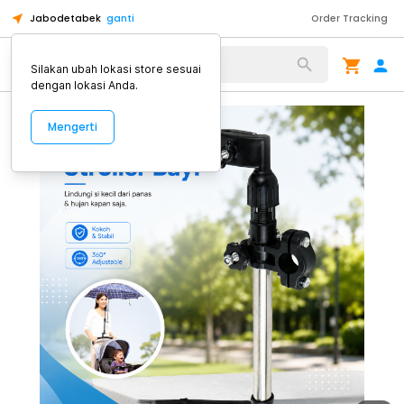
Jabodetabek
ganti
Order Tracking
Alat Kopi
Silakan ubah lokasi store sesuai
dengan lokasi Anda.
Mengerti