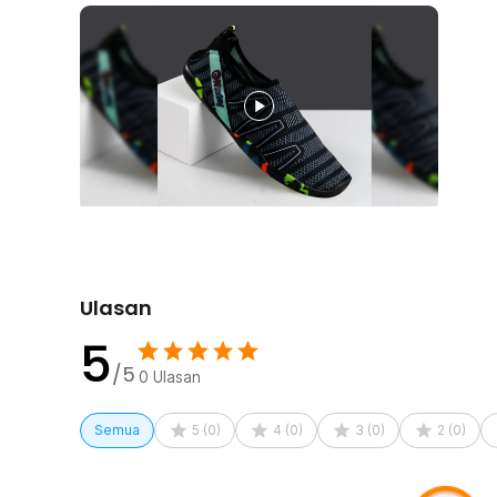
air.
Berbagai Ukuran Tersedia
Sepatu yang nyaman digunakan adalah sepatu yang pas
memiliki banyak ukuran sepatu pantai yang bebas dipilih
agar mendapatkan kenyamanan dan perlindungan yang m
Kelengkapan Produk
Rincian yang Anda dapatkan untuk pembelian produk ini
1 Pasang Rhodey STOUREG Sepatu Pantai Olahraga 
Ulasan
5
/5
0
Ulasan
Semua
5
(
0
)
4
(
0
)
3
(
0
)
2
(
0
)