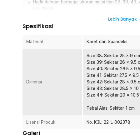
Hadir dengan berbagai ukuran mulai dari 38, 39, 40,
pas di kaki.
Lebih Banyak
Overview
Spesifikasi
Lakukan berbagai olahraga atau aktivitas air secara am
Sepatu yang satu ini didesain untuk melindungi kaki ketik
Material
Karet dan Spandeks
berselancar, menyelam, dan kegiatan air lainnya. Dibuat d
tahan air. Bagian alasnya dibuat anti-slip sehingga mamp
Size 38: Sekitar 25 x 9 cm
Tersedia dengan banyak ukuran yang bisa dipilih.
Size 39: Sekitar 26 x 9.5 
Size 40: Sekitar 26.5 x 9.
Fitur
Size 41: Sekitar 27.5 x 9.5
Dimensi
Perlindungan Optimal
Size 42: Sekitar 28 x 9.5 
Size 43: Sekitar 28.5 x 10
Dirancang dengan alas yang tebal untuk melindungi kaki
Size 44: Sekitar 29 x 10.
berbahaya lainnya yang tersembunyi di pasir atau di dala
memberikan cengkeraman luar biasa di permukaan basah 
Tebal Alas: Sekitar 1 cm
dengan percaya diri dan aman.
Bahan Ringan dan Cepat Kering
Lisensi Produk
No. K3L: 22-L-002378
Terbuat dari bahan spandeks dan karet yang elastis se
Galeri
kenyamanan maksimal saat melakukan aktivitas air. Selai
breathable sehingga membantu menjaga kaki tetap nya