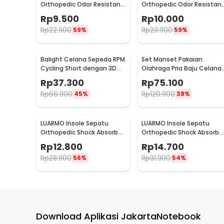
Orthopedic Odor Resistant
Orthopedic Odor Resistan
EVA Foam 39 - Y3Y27
EVA Foam 40 - Y3Y27
Rp
9.500
Rp
10.000
Rp
22.900
Rp
23.900
59%
59%
Balight Celana Sepeda RPM
Set Manset Pakaian
Cycling Short dengan 3D
Olahraga Pria Baju Celana
Padded Sponge L - CK01
XL - K002
Rp
37.300
Rp
75.100
Rp
66.900
Rp
120.900
45%
38%
LUARMO Insole Sepatu
LUARMO Insole Sepatu
Orthopedic Shock Absorb
Orthopedic Shock Absorb
Cushioned EVA Foam M - L3
Cushioned EVA Foam L - L3
Rp
12.800
Rp
14.700
Rp
28.900
Rp
31.900
56%
54%
Download Aplikasi JakartaNotebook