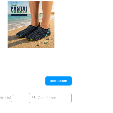
 dengan ukuran kaki. Untuk itu, Rhodey
. Pilih sesuai dengan ukuran kaki Anda
aksimal ketika digunakan.
:
Air Water Sports Barefoot Shoes - 6688
Beri Ulasan
1
(
0
)
Cari Ulasan