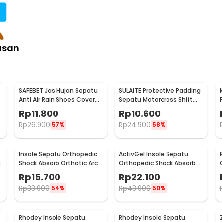
asan
SAFEBET Jas Hujan Sepatu
SULAITE Protective Padding
Anti Air Rain Shoes Cover
Sepatu Motorcross Shift
PVC Non Slip Strap XL 42-43
Pad 1 PCS - GT-106
Rp
11.800
Rp
10.600
- H-101
Rp
26.900
Rp
24.900
57%
58%
Insole Sepatu Orthopedic
ActivGel Insole Sepatu
h
Shock Absorb Orthotic Arch
Orthopedic Shock Absorb
Gel Foam L - ZYD17
Silicone Gel S
Rp
15.700
Rp
22.100
Rp
33.900
Rp
43.900
54%
50%
Rhodey Insole Sepatu
Rhodey Insole Sepatu