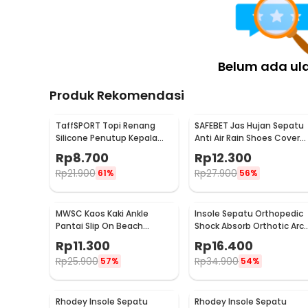
Belum ada ul
Produk Rekomendasi
TaffSPORT Topi Renang
SAFEBET Jas Hujan Sepatu
Silicone Penutup Kepala
Anti Air Rain Shoes Cover
Swim Cap Dewasa - SX01
PVC Non Slip Strap M 37-39
Rp
8.700
Rp
12.300
- H-101
Rp
21.900
Rp
27.900
61%
56%
MWSC Kaos Kaki Ankle
Insole Sepatu Orthopedic
Pantai Slip On Beach
Shock Absorb Orthotic Arc
Slippers Wanita M - XH802
Gel Foam S - ZYD17
Rp
11.300
Rp
16.400
Rp
25.900
Rp
34.900
57%
54%
Rhodey Insole Sepatu
Rhodey Insole Sepatu