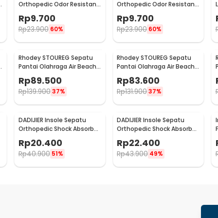
t
Orthopedic Odor Resistant
Orthopedic Odor Resistant
EVA Foam 41 - Y3Y27
EVA Foam 42 - Y3Y27
L
Rp
9.700
Rp
9.700
Rp
23.900
Rp
23.900
60%
60%
Rhodey STOUREG Sepatu
Rhodey STOUREG Sepatu
Pantai Olahraga Air Beach
Pantai Olahraga Air Beach
Shoes 42 - 6688
Shoes 43 - 6688
Rp
89.500
Rp
83.600
Rp
139.900
Rp
131.900
37%
37%
DADIJIER Insole Sepatu
DADIJIER Insole Sepatu
Orthopedic Shock Absorb
Orthopedic Shock Absorb
Silicone Gel M - KYL
Silicone Gel L - KYL
Rp
20.400
Rp
22.400
Rp
40.900
Rp
43.900
51%
49%