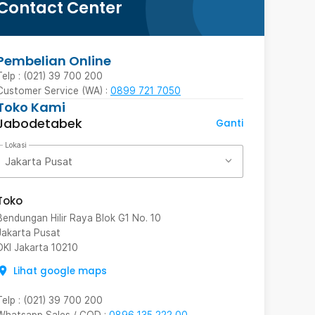
Contact Center
Pembelian Online
Telp : (021) 39 700 200
Customer Service (WA) :
0899 721 7050
Toko Kami
Jabodetabek
Ganti
Lokasi
Jakarta Pusat
Toko
Bendungan Hilir Raya Blok G1 No. 10
Jakarta Pusat
DKI Jakarta
10210
Lihat google maps
Telp
:
(021) 39 700 200
Whatsapp Sales / COD
:
0896 135 222 00