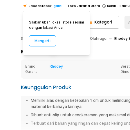
Jabodetabek
ganti
Toko Jakarta Utara
Toko Tangerang
Kategori
A
Silakan ubah lokasi store sesuai
Toko Cikupa
dengan lokasi Anda.
Pick n Go Jakarta Barat
Senin - J
Sport & Outdoor
Pakaian & Sepatu Olahraga
Rhodey S
Mengerti
Pick n Go Bekasi
Senin - Jumat (08
Pick n Go Depok
Senin - Jumat (08
Rincian Produk
Toko Jakarta Pusat
Senin - Sabtu
Brand
Rhodey
Berat
Toko Jakarta Barat
Senin - Sabtu
Garansi
-
Dime
Toko Jakarta Utara
Toko Tangerang
Keunggulan Produk
Toko Cikupa
Memiliki alas dengan ketebalan 1 cm untuk melindungi 
Pick n Go Jakarta Barat
Senin - J
material berbahaya lainnya.
Pick n Go Bekasi
Senin - Jumat (08
Dibuat anti-slip untuk cengkeraman yang maksimal di
Pick n Go Depok
Senin - Jumat (08
Terbuat dari bahan yang ringan dan cepat kering u