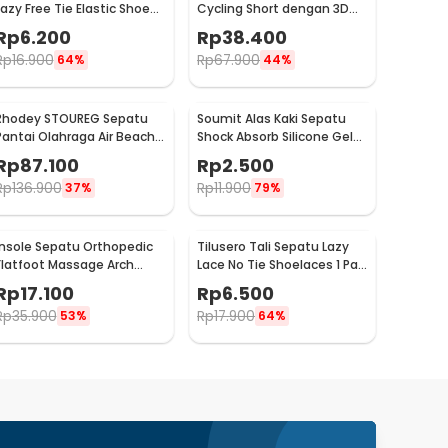
Lazy Free Tie Elastic Shoe
Cycling Short dengan 3D
ace 1 Pair - T10
Padded Sponge M
Rp
6.200
Rp
38.400
Black/Orange - CK01
Rp
16.900
Rp
67.900
64%
44%
Rhodey STOUREG Sepatu
Soumit Alas Kaki Sepatu
Pantai Olahraga Air Beach
Shock Absorb Silicone Gel
Shoes 44 - 6688
Anti Slip 2 PCS - MJ003
Rp
87.100
Rp
2.500
Rp
136.900
Rp
11.900
37%
79%
Insole Sepatu Orthopedic
Tilusero Tali Sepatu Lazy
Flatfoot Massage Arch
Lace No Tie Shoelaces 1 Pair
Support EVA 44-47 - E003
- F053
Rp
17.100
Rp
6.500
Rp
35.900
Rp
17.900
53%
64%