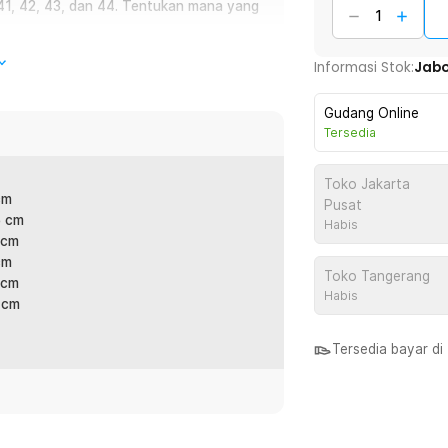
 41, 42, 43, dan 44. Tentukan mana yang
Informasi Stok:
Jab
an dengan menggunakan sepatu pantai.
Gudang Online
a Anda sedang bermain di pinggir pantai,
Tersedia
ari bahan yang fleksibel dan tentu saja
u memberikan perlindungan yang maksimal.
Toko Jakarta
cm
Pusat
5 cm
Habis
 cm
cm
Toko Tangerang
 cm
 dari batu tajam, karang, dan material
Habis
5 cm
m air. Memiliki sol anti-slip yang
dan licin sehingga Anda bisa berjalan
Tersedia bayar d
rta ringan, sepatu ini mampu memberikan
n itu, materialnya juga cepat kering dan
man dan segar, bahkan setelah terkena