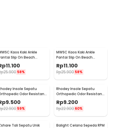
MWSC Kaos Kaki Ankle
MWSC Kaos Kaki Ankle
Pantai Slip On Beach
Pantai Slip On Beach
Slippers Wanita XL - XH802
Slippers Wanita XXL -
Rp
11.100
Rp
11.100
XH802
Rp
25.900
Rp
25.900
58%
58%
Rhodey Insole Sepatu
Rhodey Insole Sepatu
Orthopedic Odor Resistant
Orthopedic Odor Resistant
EVA Foam 37 - Y3Y27
EVA Foam 38 - Y3Y27
Rp
9.500
Rp
9.200
Rp
22.900
Rp
22.900
59%
60%
Zshare Tali Sepatu Unik
Balight Celana Sepeda RPM