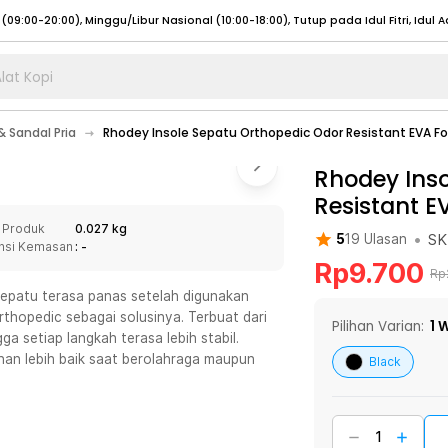
lat Kopi
umat (07:00 - 20:00), Sabtu - Minggu (08:00 - 20:00), Tutup pada Idul Fitri
Sele
 Sandal Pria
Rhodey Insole Sepatu Orthopedic Odor Resistant EVA F
:00 - 20:00), Sabtu - Minggu/ Libur Nasional (08:00 - 17:00)
Selengkapnya
:00 - 20:00), Sabtu - Minggu/ Libur Nasional (08:00 - 17:00)
Rhodey Inso
Selengkapnya
Resistant E
 (09:00-20:00), Minggu/Libur Nasional (12:00-20:00), Tutup pada Idul Fitri
Sele
 Produk
0.027 kg
 (09:00-20:00), Minggu/Libur Nasional (12:00-20:00), Tutup pada Idul Fitri
Sele
•
SK
5
19
Ulasan
nsi Kemasan
: -
Rp
9.700
Rp
 sepatu terasa panas setelah digunakan
thopedic sebagai solusinya. Terbuat dari
Pilihan Varian:
1
W
a setiap langkah terasa lebih stabil.
umat (07:00 - 20:00), Sabtu - Minggu (08:00 - 20:00), Tutup pada Idul Fitri
Sele
nan lebih baik saat berolahraga maupun
Black
:00 - 20:00), Sabtu - Minggu/ Libur Nasional (08:00 - 17:00)
Selengkapnya
:00 - 20:00), Sabtu - Minggu/ Libur Nasional (08:00 - 17:00)
Selengkapnya