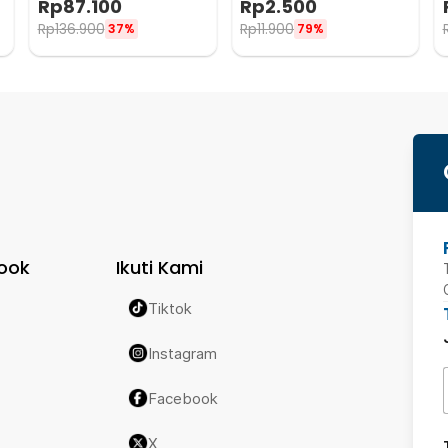
Rp
87.100
Rp
2.500
Rp
136.900
Rp
11.900
37%
79%
ook
Ikuti Kami
Tiktok
Instagram
Facebook
X