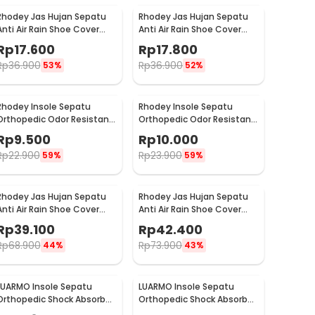
Rhodey Jas Hujan Sepatu
Rhodey Jas Hujan Sepatu
Anti Air Rain Shoe Cover
Anti Air Rain Shoe Cover
PVC with Zipper M - F-300
PVC with Zipper L - F-300
Rp
17.600
Rp
17.800
Rp
36.900
Rp
36.900
53%
52%
Rhodey Insole Sepatu
Rhodey Insole Sepatu
Orthopedic Odor Resistant
Orthopedic Odor Resistant
EVA Foam 39 - Y3Y27
EVA Foam 40 - Y3Y27
Rp
9.500
Rp
10.000
Rp
22.900
Rp
23.900
59%
59%
Rhodey Jas Hujan Sepatu
Rhodey Jas Hujan Sepatu
Anti Air Rain Shoe Cover
Anti Air Rain Shoe Cover
PVC Zipper Reflector M - H-
PVC Zipper Reflector L - H-
Rp
39.100
Rp
42.400
212
212
Rp
68.900
Rp
73.900
44%
43%
LUARMO Insole Sepatu
LUARMO Insole Sepatu
Orthopedic Shock Absorb
Orthopedic Shock Absorb
Cushioned EVA Foam M - L3
Cushioned EVA Foam L - L3