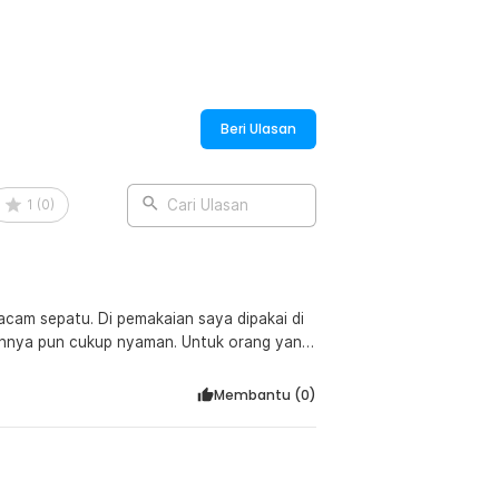
:
Resistant EVA Foam - Y3Y27
Beri Ulasan
1
(
0
)
Cari Ulasan
acam sepatu. Di pemakaian saya dipakai di
iannya pun cukup nyaman. Untuk orang yang
ini.
Membantu (
0
)