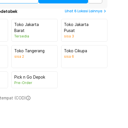
Lihat
6
Lokasi Lainnya
odetabek
Toko Jakarta
Toko Jakarta
Barat
Pusat
Tersedia
sisa
3
Toko Tangerang
Toko Cikupa
sisa
2
sisa
6
Pick n Go Depok
Pre-Order
i tempat (COD)