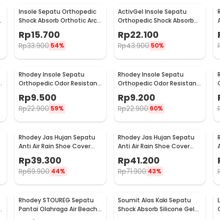
Insole Sepatu Orthopedic
ActivGel Insole Sepatu
h
Shock Absorb Orthotic Arch
Orthopedic Shock Absorb
Gel Foam L - ZYD17
Silicone Gel S
Rp
15.700
Rp
22.100
Rp
33.900
Rp
43.900
54%
50%
Rhodey Insole Sepatu
Rhodey Insole Sepatu
t
Orthopedic Odor Resistant
Orthopedic Odor Resistant
EVA Foam 37 - Y3Y27
EVA Foam 38 - Y3Y27
Rp
9.500
Rp
9.200
Rp
22.900
Rp
22.900
59%
60%
Rhodey Jas Hujan Sepatu
Rhodey Jas Hujan Sepatu
Anti Air Rain Shoe Cover
Anti Air Rain Shoe Cover
PVC Zipper Reflector XL - H-
PVC Zipper Reflector S - H-
Rp
39.300
Rp
41.200
212
212
Rp
69.900
Rp
71.900
44%
43%
Rhodey STOUREG Sepatu
Soumit Alas Kaki Sepatu
Pantai Olahraga Air Beach
Shock Absorb Silicone Gel
Shoes 44 - 6688
Anti Slip 2 PCS - MJ003