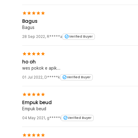
Bagus
Bagus
28 Sep 2022
,
R*****a
Verified Buyer
ho oh
wes pokok e apik....
01 Jul 2022
,
D*****k
Verified Buyer
Empuk beud
Empuk beud
04 May 2021
,
g*****i
Verified Buyer