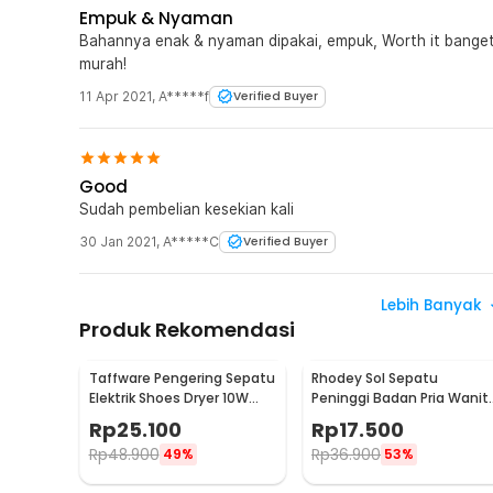
Empuk & Nyaman
Bahannya enak & nyaman dipakai, empuk, Worth it banget
murah!
11 Apr 2021
,
A*****f
Verified Buyer
Good
Sudah pembelian kesekian kali
30 Jan 2021
,
A*****C
Verified Buyer
Lebih Banyak
Produk Rekomendasi
Taffware Pengering Sepatu
Rhodey Sol Sepatu
Elektrik Shoes Dryer 10W
Peninggi Badan Pria Wanit
220V EU Plug - TPS2
3 Layer All Size - C-728
Rp
25.100
Rp
17.500
Rp
48.900
Rp
36.900
49%
53%