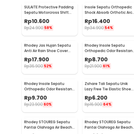
SULAITE Protective Padding
Insole Sepatu Orthopedic
Sepatu Motorcross Shift
Shock Absorb Orthotic Arc
Pad 1 PCS - GT-106
Gel Foam S - ZYD17
Rp
10.600
Rp
16.400
Rp
24.900
Rp
34.900
58%
54%
Rhodey Jas Hujan Sepatu
Rhodey Insole Sepatu
Anti Air Rain Shoe Cover
Orthopedic Odor Resistan
PVC with Zipper XL - F-300
EVA Foam 35 - Y3Y27
Rp
17.900
Rp
8.700
Rp
36.900
Rp
21.900
52%
61%
Rhodey Insole Sepatu
Zshare Tali Sepatu Unik
Orthopedic Odor Resistant
Lazy Free Tie Elastic Shoe
EVA Foam 41 - Y3Y27
Lace 1 Pair - T10
Rp
9.700
Rp
6.200
Rp
23.900
Rp
16.900
60%
64%
Rhodey STOUREG Sepatu
Rhodey STOUREG Sepatu
Pantai Olahraga Air Beach
Pantai Olahraga Air Beach
Shoes 42 - 6688
Shoes 43 - 6688