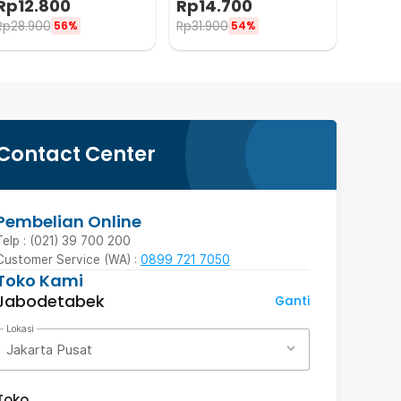
Rp
12.800
Rp
14.700
Rp
28.900
Rp
31.900
56%
54%
Contact Center
Pembelian Online
Telp : (021) 39 700 200
Customer Service (WA) :
0899 721 7050
Toko Kami
Jabodetabek
Ganti
Lokasi
Jakarta Pusat
Toko