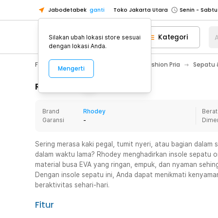
Jabodetabek
ganti
Toko Jakarta Utara
Toko Tangerang
Kategori
A
Silakan ubah lokasi store sesuai
Toko Cikupa
dengan lokasi Anda.
Pick n Go Jakarta Barat
Senin - J
Fashion, Make Up & Beauty Care
Fashion Pria
Sepatu &
Mengerti
Pick n Go Bekasi
Senin - Jumat (08
Pick n Go Depok
Senin - Jumat (08
Rincian Produk
Toko Jakarta Pusat
Senin - Sabtu
Brand
Rhodey
Berat
Toko Jakarta Barat
Senin - Sabtu
Garansi
-
Dime
Toko Jakarta Utara
Toko Tangerang
Sering merasa kaki pegal, tumit nyeri, atau bagian dalam
dalam waktu lama? Rhodey menghadirkan insole sepatu or
Toko Cikupa
material busa EVA yang ringan, empuk, dan nyaman sehingg
Pick n Go Jakarta Barat
Senin - J
Dengan insole sepatu ini, Anda dapat menikmati kenyama
beraktivitas sehari-hari.
Pick n Go Bekasi
Senin - Jumat (08
Pick n Go Depok
Senin - Jumat (08
Fitur