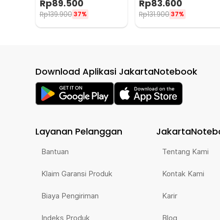
Rp
89.500
Rp
83.600
Rp
139.900
Rp
131.900
37%
37%
Download Aplikasi JakartaNotebook
Layanan Pelanggan
JakartaNoteb
Bantuan
Tentang Kami
Klaim Garansi Produk
Kontak Kami
Biaya Pengiriman
Karir
Indeks Produk
Blog