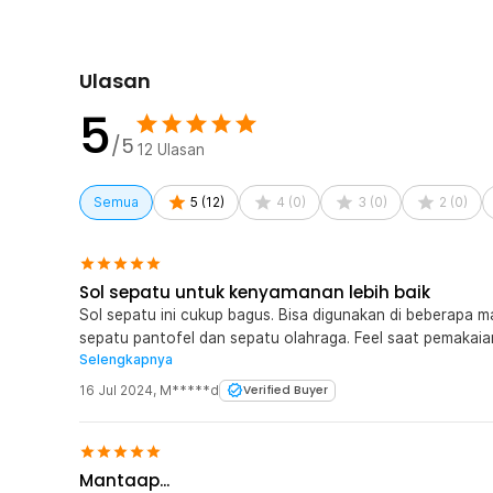
Rincian yang Anda dapatkan untuk pembelian produk ini
1 x Pasang Rhodey Insole Sepatu Orthopedic Odor 
Ulasan
5
/5
12
Ulasan
Semua
5
(
12
)
4
(
0
)
3
(
0
)
2
(
0
)
Sol sepatu untuk kenyamanan lebih baik
Sol sepatu ini cukup bagus. Bisa digunakan di beberapa m
sepatu pantofel dan sepatu olahraga. Feel saat pemaka
Selengkapnya
ingin kenyamanan lebih saat sepatu, mungkin bisa membeli 
16 Jul 2024
,
M*****d
Verified Buyer
Mantaap...