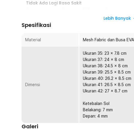
Tidak Ada Lagi Rasa Sakit
Insole ini menggunakan busa EVA berkualitas yang ma
telapak kaki. Material ini membantu mengurangi tekanan 
Lebih Banyak
dalam waktu lama sehingga kaki terasa lebih nyaman. Se
Spesifikasi
yang baik sehingga bentuknya tetap nyaman digunakan 
orthopedic ini cocok digunakan untuk berbagai aktivita
Material
Mesh Fabric dan Busa EVA
Efek Anti Bau
Sirkulasi udara yang baik pada insole ini membantu me
Ukuran 35: 23 x 7.8 cm
sehingga kaki terasa lebih nyaman. Kondisi bagian dalam
Ukuran 37: 24 x 8 cm
membantu mengurangi munculnya bau tidak sedap akiba
Ukuran 38: 24.5 x 8 cm
dengan material mesh yang breathable, insole sepatu
Ukuran 39: 25.5 x 8.5 cm
yang lebih nyaman.
Ukuran 40: 26.2 x 8.5 cm
Dimensi
Ukuran 41: 26.5 x 8.5 cm
Cocok untuk Beragam Sepatu
Ukuran 42: 27 x 8.7 cm
Insole ini dirancang agar kompatibel dengan berbagai jen
sepatu kasual, hingga sepatu olahraga lainnya. Pastik
Ketebalan Sol
dilepas agar pemasangan lebih mudah dan hasilnya lebi
Belakang: 7 mm
dapat meningkatkan kenyamanan tanpa perlu mengganti
Depan: 4 mm
Kelengkapan Produk
Galeri