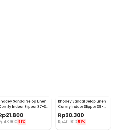
Rhodey Sandal Selop Linen
Rhodey Sandal Selop Linen
Comfy Indoor Slipper 37-38
Comfy Indoor Slipper 39-
- YT22
40 - YT22
Rp
21.800
Rp
20.300
Rp
43.900
Rp
40.900
51%
51%