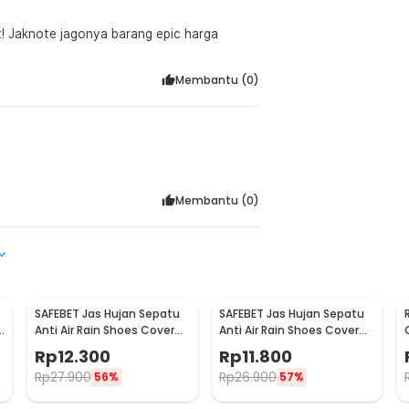
! Jaknote jagonya barang epic harga
Membantu (
0
)
Membantu (
0
)
SAFEBET Jas Hujan Sepatu
SAFEBET Jas Hujan Sepatu
a
Anti Air Rain Shoes Cover
Anti Air Rain Shoes Cover
PVC Non Slip Strap M 37-39
PVC Non Slip Strap XL 42-43
Rp
12.300
Rp
11.800
- H-101
- H-101
Rp
27.900
Rp
26.900
56%
57%