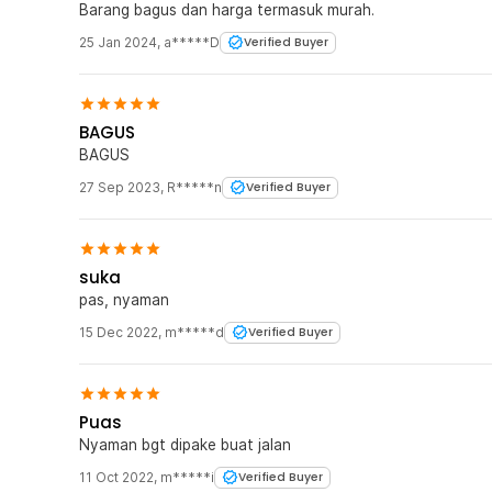
Barang bagus dan harga termasuk murah.
25 Jan 2024
,
a*****D
Verified Buyer
BAGUS
BAGUS
27 Sep 2023
,
R*****n
Verified Buyer
suka
pas, nyaman
15 Dec 2022
,
m*****d
Verified Buyer
Puas
Nyaman bgt dipake buat jalan
11 Oct 2022
,
m*****i
Verified Buyer