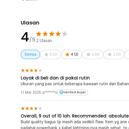
Di bagian samping tas terdapat slot USB yang bisa di
menggunakan slot ini, Anda cukup menghubungkan powe
pada tas pun dapat berfungsi untuk mengisi daya smar
Kunci Password
Ulasan
Agar isi dalam tas tetap aman dan tidak mudah dicuri ma
4
sistem pengunci password 3 digit yang terletak di bag
/5
ini, Anda dapat pergi ke mana pun tanpa perlu khawatir i
2
Ulasan
Kelengkapan Produk
Semua
5
(
0
)
4
(
2
)
3
(
0
)
2
(
0
)
Rincian yang Anda dapatkan untuk pembelian produk ini
1 x Rhodey Tas Selempang Fashion Sling Bag Pria w
Layak di beli dan di pakai rutin
Ukuran yang pas untuk beberapa bawaan rutin dan Bahan
11 Mar 2025
,
p*****o
Verified Buyer
Overall, 9 out of 10 lah. Recommended: absolute
Build quality bagus tp masih ada sedikit flaw. Item yg an
padahal powerbank + kabel lightning-nya masih sehat, tp 