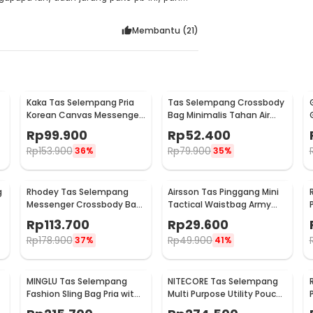
jalur kabelnya. Bahannya kaya kulit sintetis
mpangnya empuk dan breatable. Plus
Membantu (
21
)
iri, tp gak bisa diputer dr depan langsung
Kaka Tas Selempang Pria
Tas Selempang Crossbody
Korean Canvas Messenger
Bag Minimalis Tahan Air
Bag - MY2642
Desain Militer - 0702
Rp
99.900
Rp
52.400
Rp
153.900
Rp
79.900
36%
35%
g
Rhodey Tas Selempang
Airsson Tas Pinggang Mini
Messenger Crossbody Bag
Tactical Waistbag Army
Pria - 8001
Look - JSH1525
Rp
113.700
Rp
29.600
Rp
178.900
Rp
49.900
37%
41%
MINGLU Tas Selempang
NITECORE Tas Selempang
Fashion Sling Bag Pria with
Multi Purpose Utility Pouch
USB Charger Slot - ML1454
- NUP30