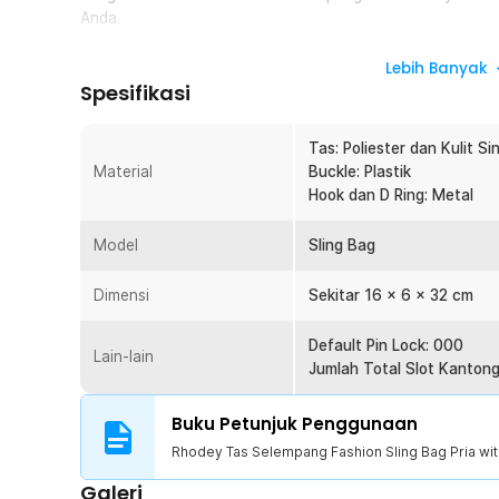
Anda.
Fitur
Lebih Banyak
Spesifikasi
Tas Fashion
Tas selempang ini didesain dengan bentuk yang trendi
Tas: Poliester dan Kulit Si
agar Anda puas memakainya. Pada bagian tali tas memilik
Material
Buckle: Plastik
udara lebih lancar dan membuat bahu tidak pegal.
Hook dan D Ring: Metal
Kompartemen Besar
Kompartemen utama tas memiliki ruang yang luas untu
Model
Sling Bag
barang lainnya. Anda dapat juga menyusun barang-bara
yang tersedia di dalam tas sehingga tertata lebih rapi. 
Dimensi
Sekitar 16 x 6 x 32 cm
dengan kantung khusus yang dapat dimanfaatkan untu
seperti kacamata, dan aksesori lainnya.
Default Pin Lock: 000
Lain-lain
Material Berkualitas
Jumlah Total Slot Kantong
Bahan tas terbuat dari poliester dan kulit sintetis berk
juga tahan terhadap cipratan air. Selain itu, tali penop
Buku Petunjuk Penggunaan
disesuaikan dengan ukuran badan.
Rhodey Tas Selempang Fashion Sling Bag Pria wit
Slot USB
Galeri