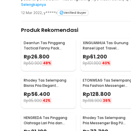
Selengkapnya
kalo kudu pake masih enak jg posisi buat masukin hape sm 
yg rubbery gitu, gatau nama bahannya apaan wkwk. Sele
12 Mar 2022
,
y*****r
Verified Buyer
sekaligus minusnya: selempangnya bisa dipindah ke kanan/k
ke belakang.
Produk Rekomendasi
Deanfun Tas Pinggang
XINGUANHUA Tas Gunung
Tactical Fanny Pack
Ransel Lipat Travel
Outdoor Gear 12x5x17.5cm
Backpack Waterproof 17L -
Rp
26.800
Rp
61.200
- ZSXD001
GC17
Rp
50.900
Rp
101.900
48%
40%
Rhodey Tas Selempang
ETONWEAG Tas Selempan
Bisnis Pria Elegant
Pria Fashion Messenger
Messenger Bag PU Leather
Bag PU Leather - 9918
Rp
56.400
Rp
128.800
- 9906
Rp
95.900
Rp
198.900
42%
36%
HENGREDA Tas Pinggang
Rhodey Tas Selempang
Olahraga Lari Pria dan
Pria Messenger Bag PU
Wanita Running Waist Bag
Leather dengan Dompet -