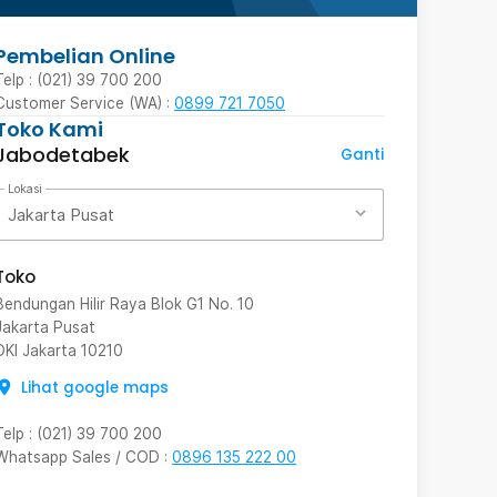
Pembelian Online
Telp : (021) 39 700 200
Customer Service (WA) :
0899 721 7050
Toko Kami
Jabodetabek
Ganti
Lokasi
Jakarta Pusat
Toko
Bendungan Hilir Raya Blok G1 No. 10
Jakarta Pusat
DKI Jakarta
10210
Lihat google maps
Telp
:
(021) 39 700 200
Whatsapp Sales / COD
:
0896 135 222 00