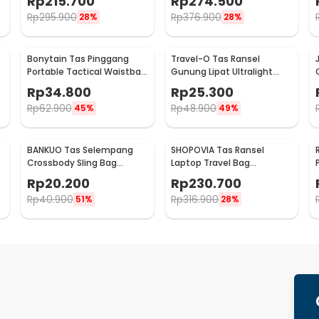
Rp
215.700
Rp
274.500
Rp
295.900
Rp
376.900
28%
28%
Bonytain Tas Pinggang
Travel-O Tas Ransel
Portable Tactical Waistbag
Gunung Lipat Ultralight
Army Look - B1526
Backpack Waterproof -
Rp
34.800
Rp
25.300
LC21
Rp
62.900
Rp
48.900
45%
49%
BANKUO Tas Selempang
SHOPOVIA Tas Ransel
Crossbody Sling Bag
Laptop Travel Bag
Dumpling Adjustable Strap
Waterproof with USB Port
Rp
20.200
Rp
230.700
- BK22
35L - KC14
Rp
40.900
Rp
316.900
51%
28%