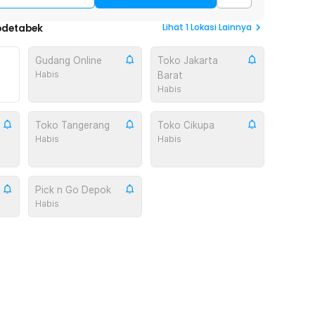
Lihat
1
Lokasi Lainnya
odetabek
Gudang Online
Toko Jakarta
Habis
Barat
Habis
Toko Tangerang
Toko Cikupa
Habis
Habis
Pick n Go Depok
Habis