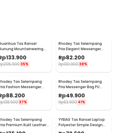
Guanhua Tas Ransel
Rhodey Tas Selempang
Gunung Mountaineering
Pria Elegant Messenger
Backpack Outdoor 35 L -
Crossbody Sling Bag - 6330
Rp
133.900
Rp
82.200
GC35
Rp
205.900
Rp
130.900
35%
38%
Rhodey Tas Selempang
Rhodey Tas Selempang
Pria Fashion Messenger
Pria Messenger Bag PU
Bag PU Leather - 18067
Leather - 18062
Rp
88.200
Rp
49.900
Rp
138.900
Rp
83.900
37%
41%
Rhodey Tas Selempang
YYBAG Tas Ransel Laptop
Pria Premium Kulit Leather
Polyester Simple Design
Bag Briefcase - HA-062
with USB Charging Port -