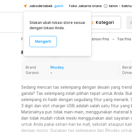
Jabodetabek
ganti
Toko Jakarta Utara
Toko Tangerang
Kategori
A
Silakan ubah lokasi store sesuai
Toko Cikupa
dengan lokasi Anda.
Pick n Go Jakarta Barat
Senin - J
Fashion, Make Up & Beauty Care
Fashion Pria
Tas Pria
Mengerti
Pick n Go Bekasi
Senin - Jumat (08
Pick n Go Depok
Senin - Jumat (08
Rincian Produk
Toko Jakarta Pusat
Senin - Sabtu
Brand
Rhodey
Berat
Toko Jakarta Barat
Senin - Sabtu
Garansi
-
Dime
Toko Jakarta Utara
Toko Tangerang
Sedang mencari tas selempang dengan desain yang trend
ganda? Tas selempang inilah pilihan tepat untuk Anda. Bu
Toko Cikupa
selempang ini hadir dengan segudang fitur yang menarik. 
Pick n Go Jakarta Barat
Senin - J
3 digit dan slot charger USB adalah salah satu fitur yang
Materialnya pun tidak main-main, menggunakan material b
Pick n Go Bekasi
Senin - Jumat (08
dan tidak mudah robek meski menggunakan alat sayatan s
Pick n Go Depok
Senin - Jumat (08
untuk Anda pakai sehari-hari ke mall, sekolah ataupun ka
dengan motor. Gunakan tas selempang dari Rhodey untuk 