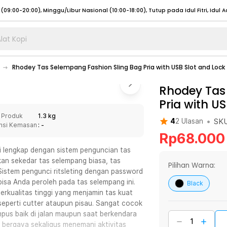
lat Kopi
umat (07:00 - 20:00), Sabtu - Minggu (08:00 - 20:00), Tutup pada Idul Fitri
Sele
Rhodey Tas Selempang Fashion Sling Bag Pria with USB Slot and Lock 
:00 - 20:00), Sabtu - Minggu/ Libur Nasional (08:00 - 17:00)
Selengkapnya
:00 - 20:00), Sabtu - Minggu/ Libur Nasional (08:00 - 17:00)
Rhodey Tas
Selengkapnya
Pria with U
 (09:00-20:00), Minggu/Libur Nasional (12:00-20:00), Tutup pada Idul Fitri
Sele
 Produk
1.3 kg
 (09:00-20:00), Minggu/Libur Nasional (12:00-20:00), Tutup pada Idul Fitri
Sele
•
SK
4
2
Ulasan
nsi Kemasan
: -
Rp
68.000
i lengkap dengan sistem penguncian tas
kan sekedar tas selempang biasa, tas
Pilihan Warna:
Sistem pengunci ritsleting dengan password
umat (07:00 - 20:00), Sabtu - Minggu (08:00 - 20:00), Tutup pada Idul Fitri
Sele
 bisa Anda peroleh pada tas selempang ini.
Black
erkualitas tinggi yang menjamin tas kuat
:00 - 20:00), Sabtu - Minggu/ Libur Nasional (08:00 - 17:00)
Selengkapnya
eperti cutter ataupun pisau. Sangat cocok
:00 - 20:00), Sabtu - Minggu/ Libur Nasional (08:00 - 17:00)
Selengkapnya
mpus baik di jalan maupun saat berkendara
bergaya sekaligus menemani aktivitas