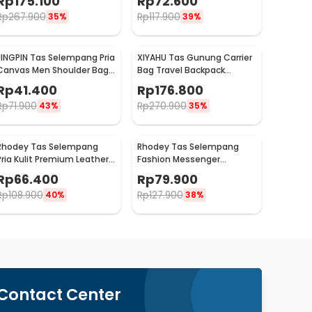
Rp
175.100
Rp
72.600
KC15
Rp
267.900
Rp
117.900
35%
39%
JINGPIN Tas Selempang Pria
XIYAHU Tas Gunung Carrier
Canvas Men Shoulder Bag
Bag Travel Backpack
- 1986
Waterproof 90L - GC90
Rp
41.400
Rp
176.800
Rp
71.900
Rp
270.900
43%
35%
Rhodey Tas Selempang
Rhodey Tas Selempang
Pria Kulit Premium Leather
Fashion Messenger
Bag - 1106-2W
Crossbody Bag PU Leather
Rp
66.400
Rp
79.900
- 1047
Rp
108.900
Rp
127.900
40%
38%
Contact Center