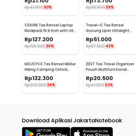
Rp
21.100
Rp
73.700
- TM572
9066
Rp
41.900
Rp
118.900
50%
39%
CEAVNI Tas Ransel Laptop
Travel-O Tas Ransel
Backpack 15.6 Inch with USB
Gunung Lipat Ultralight
Charger Port - KC32
Backpack Waterproof -
Rp
127.200
Rp
51.000
LC19
Rp
196.900
Rp
87.900
36%
42%
MOJOYCE Tas Ransel Militer
ZEST Tas Travel Organizer
Hiking Camping Oxford
Pouch Multifunctional
Waterproof 80L - GC62
Storage Electronic Bag -
Rp
132.300
Rp
20.500
BM012N1019
Rp
203.900
Rp
41.900
36%
52%
Download Aplikasi JakartaNotebook