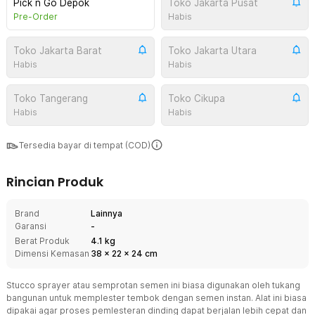
Pick n Go Depok
Toko Jakarta Pusat
Pre-Order
Habis
Toko Jakarta Barat
Toko Jakarta Utara
Habis
Habis
Toko Tangerang
Toko Cikupa
Habis
Habis
Tersedia bayar di tempat (COD)
Rincian Produk
Brand
Lainnya
Garansi
-
Berat Produk
4.1 kg
Dimensi Kemasan
38
x
22
x
24
cm
Stucco sprayer atau semprotan semen ini biasa digunakan oleh tukang
bangunan untuk memplester tembok dengan semen instan. Alat ini biasa
dipakai agar proses pemlesteran dinding dapat berjalan lebih cepat dan