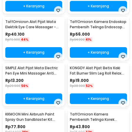
+ Keranjang
+ Keranjang
TaffOmicron Alat Pijat Mata
TaffOmicron Kamera Endoskop
Elektrik Eye Care Massager -
Pembersih Telinga Endoscope
XTK-018
USB 3 in 1 - i96
Rp
40.100
Rp
56.000
Rp
70.900
44%
Rp
94.900
41%
+ Keranjang
+ Keranjang
SIMPLE Alat Pijat Mata Electric
KONGDY Alat Pijat Betis Kaki
Pen Eye Mini Massager Anti
Fat Burner Slim Leg Roll Relax
Aging - SM17
Massager - 301
Rp
13.200
Rp
19.000
Rp
29.900
56%
Rp
38.900
52%
+ Keranjang
+ Keranjang
KKMOON Mini Airbrush Paint
TaffOmicron Kamera
Spray Gun Sandblaster Kit
Pembersih Telinga Korek
Single Action - TD-138
Kuping Endoscope HD USB - EU-
Rp
77.800
Rp
43.800
0