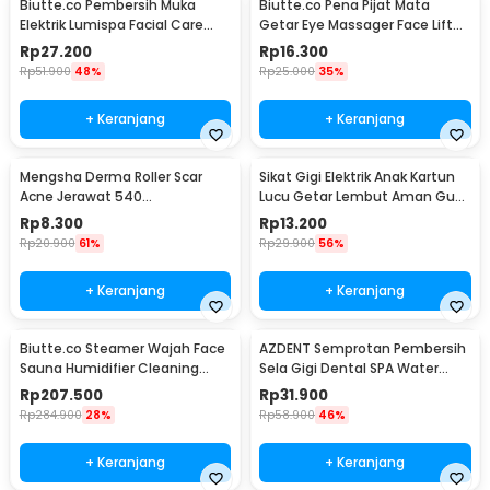
Biutte.co Pembersih Muka
Biutte.co Pena Pijat Mata
Elektrik Lumispa Facial Care
Getar Eye Massager Face Lift
5in1 - JBM-8782
Portable 0.5W - Mini 208
Rp
27.200
Rp
16.300
Rp
51.900
48%
Rp
25.000
35%
+ Keranjang
+ Keranjang
Mengsha Derma Roller Scar
Sikat Gigi Elektrik Anak Kartun
Acne Jerawat 540
Lucu Getar Lembut Aman Gusi
Microneedles 1.0mm - DRS100
Baterai AA - H417
Rp
8.300
Rp
13.200
Rp
20.900
61%
Rp
29.900
56%
+ Keranjang
+ Keranjang
Biutte.co Steamer Wajah Face
AZDENT Semprotan Pembersih
Sauna Humidifier Cleaning
Sela Gigi Dental SPA Water
Pore Nano Spray - K33C
Floss - SP-001
Rp
207.500
Rp
31.900
Rp
284.900
28%
Rp
58.900
46%
+ Keranjang
+ Keranjang