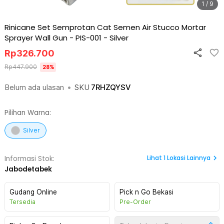
1 / 9
Rinicane Set Semprotan Cat Semen Air Stucco Mortar
Sprayer Wall Gun - PIS-001
-
Silver
Rp
326.700
Rp
447.900
28
%
Belum ada ulasan
•
SKU
7RHZQYSV
Pilihan Warna:
Silver
Lihat
1
Lokasi Lainnya
Informasi Stok:
Jabodetabek
Gudang Online
Pick n Go Bekasi
Tersedia
Pre-Order