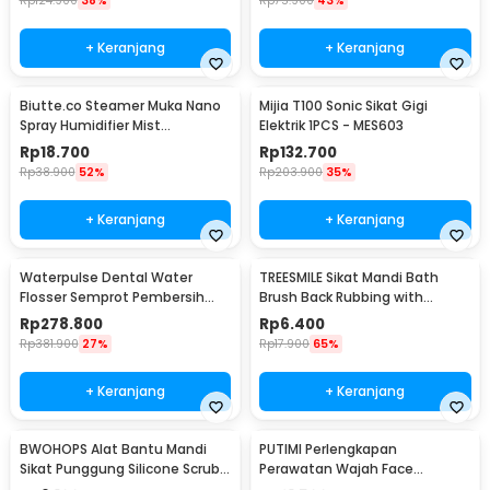
Rp
124.900
38%
Rp
75.900
43%
+ Keranjang
+ Keranjang
Biutte.co Steamer Muka Nano
Mijia T100 Sonic Sikat Gigi
Spray Humidifier Mist
Elektrik 1PCS - MES603
Atomization - L-2
Rp
18.700
Rp
132.700
Rp
38.900
52%
Rp
203.900
35%
+ Keranjang
+ Keranjang
Waterpulse Dental Water
TREESMILE Sikat Mandi Bath
Flosser Semprot Pembersih
Brush Back Rubbing with
Gigi 3 Mode 200ml - V500
Shower Puff - LF730
Rp
278.800
Rp
6.400
Rp
381.900
27%
Rp
17.900
65%
+ Keranjang
+ Keranjang
BWOHOPS Alat Bantu Mandi
PUTIMI Perlengkapan
Sikat Punggung Silicone Scrub
Perawatan Wajah Face
Brush 60cm - BW60
Treatment Equipment 7 PCS -