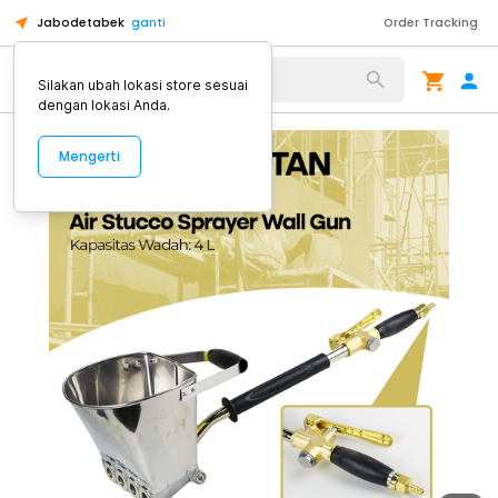
Jabodetabek
ganti
Order Tracking
Alat Kopi
Silakan ubah lokasi store sesuai
dengan lokasi Anda.
Mengerti