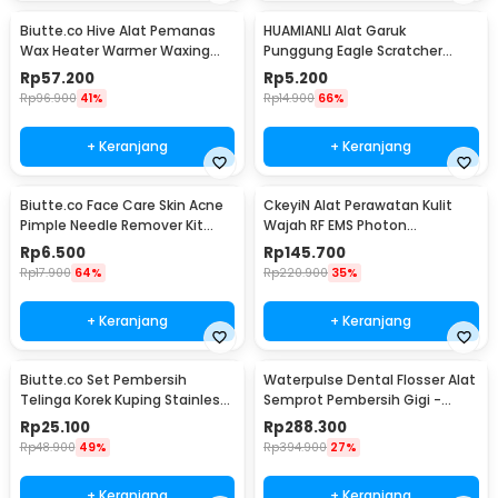
Biutte.co Hive Alat Pemanas
HUAMIANLI Alat Garuk
Wax Heater Warmer Waxing
Punggung Eagle Scratcher
Pro-Wax 100 - JG-117
Stainless Steel - B01ER
Rp
57.200
Rp
5.200
Rp
96.900
41%
Rp
14.900
66%
+ Keranjang
+ Keranjang
Biutte.co Face Care Skin Acne
CkeyiN Alat Perawatan Kulit
Pimple Needle Remover Kit
Wajah RF EMS Photon
4PCS - AS1
Rejuvenation - 9902
Rp
6.500
Rp
145.700
Rp
17.900
64%
Rp
220.900
35%
+ Keranjang
+ Keranjang
Biutte.co Set Pembersih
Waterpulse Dental Flosser Alat
Telinga Korek Kuping Stainless
Semprot Pembersih Gigi -
Steel 6 PCS - BA35
V400Plus
Rp
25.100
Rp
288.300
Rp
48.900
49%
Rp
394.900
27%
+ Keranjang
+ Keranjang