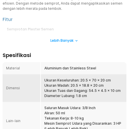
efisien. Dengan metode semprot, Anda dapat mengaplikasikan semen
dengan lebih merata pada tembok.
Fitur
Semprotan Plester Semen
Untuk Anda yang gemar melakukan proses restorasi atau reparasi
Lebih Banyak
tembok, alat ini akan sangat berguna. Hasil semprotan akan
tersebar merata sehingga tembok yang Anda sedang kerjakan atau
semprot bisa menjadi lebih halus.
Spesifikasi
Material Berkualitas
Hadir dengan bahan aluminium dan stainless steel sehingga alat ini
Material
Aluminium dan Stainless Steel
sangat kokoh. Selain itu, kombinasi material tersebut juga membuat
alat ini akan awet digunakan dalam waktu yang lama.
Ukuran Keseluruhan: 20.5 x 70 x 20 cm
Digunakan Tukang Bangunan
Ukuran Wadah: 20.5 x 18.8 x 20 cm
Dimensi
Alat ini cocok digunakan oleh tukang bangunan yang sedang
Ukuran Tuas dan Gagang: 54.5 x 4.5 x 10 cm
membangun rumah untuk menghaluskan tembok atau secara umum
Diameter Lubang: 1.8 cm
dikenal dengan mengaci. Dengan alat ini, proses penghalusan
tembok jauh lebih efektif dan efisien dibanding cara konvensional
Saluran Masuk Udara: 3/8 Inch
menggunakan sekop.
Aliran: 50 ml
Tekanan Kerja: 8-10 kg
Lain-lain
Kelengkapan Produk
Mesin Semprot Udara yang Disarankan: 3 HP
(Lebih Banyak Lebih Baik)