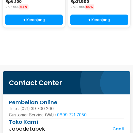
Rp
6.100
Rp
21.500
PT4
Rp
16.900
64%
Rp
42.900
50%
+ Keranjang
+ Keranjang
Beli Sekarang
Contact Center
Pembelian Online
Telp : (021) 39 700 200
Customer Service (WA) :
0899 721 7050
Toko Kami
Jabodetabek
Ganti