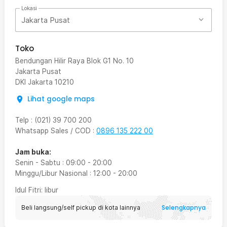
Lokasi
Jakarta Pusat
Toko
Bendungan Hilir Raya Blok G1 No. 10
Jakarta Pusat
DKI Jakarta
10210
Lihat google maps
Telp
:
(021) 39 700 200
Whatsapp Sales / COD
:
0896 135 222 00
Jam buka:
Senin - Sabtu
:
09:00
-
20:00
Minggu/Libur Nasional
:
12:00
-
20:00
Idul Fitri
: libur
Selengkapnya
Beli langsung/self pickup di kota lainnya