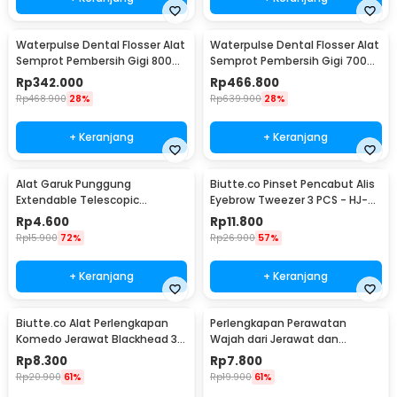
Waterpulse Dental Flosser Alat
Waterpulse Dental Flosser Alat
Semprot Pembersih Gigi 800ml
Semprot Pembersih Gigi 700ml
- V300
- V660
Rp
342.000
Rp
466.800
Rp
468.900
28%
Rp
639.900
28%
+ Keranjang
+ Keranjang
Alat Garuk Punggung
Biutte.co Pinset Pencabut Alis
Extendable Telescopic
Eyebrow Tweezer 3 PCS - HJ-
Stainless Steel - LJ-158
E92
Rp
4.600
Rp
11.800
Rp
15.900
72%
Rp
26.900
57%
+ Keranjang
+ Keranjang
Biutte.co Alat Perlengkapan
Perlengkapan Perawatan
Komedo Jerawat Blackhead 3
Wajah dari Jerawat dan
PCS - PT3
Komedo Double Head 4PCS
Rp
8.300
Rp
7.800
Rp
20.900
61%
Rp
19.900
61%