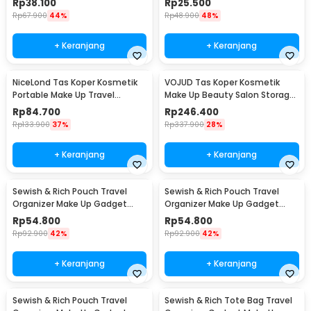
Rp
38.100
Rp
25.500
Rp
67.900
44%
Rp
48.900
48%
+ Keranjang
+ Keranjang
NiceLond Tas Koper Kosmetik
VOJUD Tas Koper Kosmetik
Portable Make Up Travel
Make Up Beauty Salon Storage
dengan Cermin Kecil - H500
Box 32cm - H740
Rp
84.700
Rp
246.400
Rp
133.900
37%
Rp
337.900
28%
+ Keranjang
+ Keranjang
Sewish & Rich Pouch Travel
Sewish & Rich Pouch Travel
Organizer Make Up Gadget
Organizer Make Up Gadget
Boxy Waterproof - SR12
Waterproof - SR13
Rp
54.800
Rp
54.800
Rp
92.900
42%
Rp
92.900
42%
+ Keranjang
+ Keranjang
Sewish & Rich Pouch Travel
Sewish & Rich Tote Bag Travel