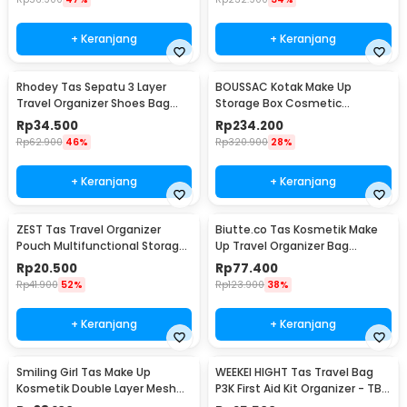
+ Keranjang
+ Keranjang
Rhodey Tas Sepatu 3 Layer
BOUSSAC Kotak Make Up
Travel Organizer Shoes Bag
Storage Box Cosmetic
Nylon Mesh Oxford - LK-20
Organizer Dustproof - 3028
Rp
34.500
Rp
234.200
Rp
62.900
46%
Rp
320.900
28%
+ Keranjang
+ Keranjang
ZEST Tas Travel Organizer
Biutte.co Tas Kosmetik Make
Pouch Multifunctional Storage
Up Travel Organizer Bag
Electronic Bag - BM012N1019
Waterproof - F125
Rp
20.500
Rp
77.400
Rp
41.900
52%
Rp
123.900
38%
+ Keranjang
+ Keranjang
Smiling Girl Tas Make Up
WEEKEI HIGHT Tas Travel Bag
Kosmetik Double Layer Mesh
P3K First Aid Kit Organizer - TB-
20.5x13.5x14cm - SMG6
0621