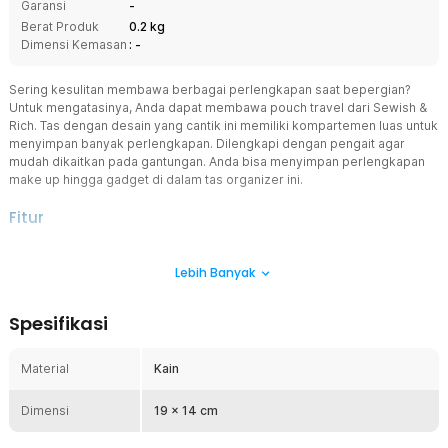
Garansi
-
Berat Produk
0.2 kg
Dimensi Kemasan
: -
Sering kesulitan membawa berbagai perlengkapan saat bepergian?
Untuk mengatasinya, Anda dapat membawa pouch travel dari Sewish &
Rich. Tas dengan desain yang cantik ini memiliki kompartemen luas untuk
menyimpan banyak perlengkapan. Dilengkapi dengan pengait agar
mudah dikaitkan pada gantungan. Anda bisa menyimpan perlengkapan
make up hingga gadget di dalam tas organizer ini.
Fitur
Simpan Berbagai Barang
Lebih Banyak
Pouch travel dibekali kompartemen utama yang cukup untuk
menyimpan handphone, mouse, charger, dan perlengkapan gadget
lainnya. Anda juga dapat memanfaatkan tas organizer ini sebagai
Spesifikasi
pouch make up ataupun gadget bag.
Dilengkapi dengan Strap
Material
Kain
Saat pergi ke tempat tertentu, terkadang Anda kebingungan
meletakkan tas karena tidak ada meja atau rak. Oleh karena itu,
Dimensi
pouch travel dari Sewish & Rich ini dilengkapi dengan strap agar
19 x 14 cm
dapat Anda gantungkan atau jinjing dengan mudah.