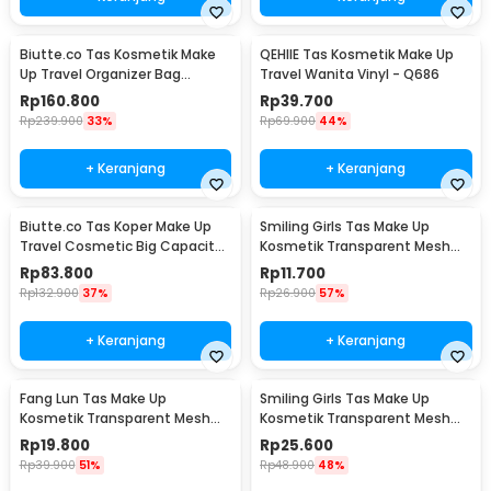
Biutte.co Tas Kosmetik Make
QEHIIE Tas Kosmetik Make Up
Up Travel Organizer Bag
Travel Wanita Vinyl - Q686
Wanita 40x29x14cm - F150
Rp
160.800
Rp
39.700
Rp
239.900
33%
Rp
69.900
44%
+ Keranjang
+ Keranjang
Biutte.co Tas Koper Make Up
Smiling Girls Tas Make Up
Travel Cosmetic Big Capacity
Kosmetik Transparent Mesh
Waterproof - F119
Flat Mouth Bag - SMG1
Rp
83.800
Rp
11.700
Rp
132.900
37%
Rp
26.900
57%
+ Keranjang
+ Keranjang
Fang Lun Tas Make Up
Smiling Girls Tas Make Up
Kosmetik Transparent Mesh
Kosmetik Transparent Mesh
Octagon Bag - SMG2
Storage Bag - SMG3
Rp
19.800
Rp
25.600
Rp
39.900
51%
Rp
48.900
48%