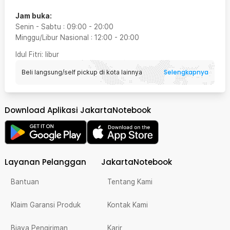
Jam buka:
Senin - Sabtu
:
09:00
-
20:00
Minggu/Libur Nasional
:
12:00
-
20:00
Idul Fitri
: libur
Selengkapnya
Beli langsung/self pickup di kota lainnya
Download Aplikasi JakartaNotebook
Layanan Pelanggan
JakartaNotebook
Bantuan
Tentang Kami
Klaim Garansi Produk
Kontak Kami
Biaya Pengiriman
Karir