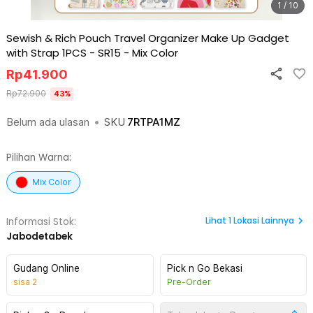
1 / 10
Sewish & Rich Pouch Travel Organizer Make Up Gadget
with Strap 1PCS - SR15
-
Mix Color
Rp
41.900
Rp
72.900
43
%
Belum ada ulasan
•
SKU
7RTPA1MZ
Pilihan Warna:
Mix Color
Lihat
1
Lokasi Lainnya
Informasi Stok:
Jabodetabek
Gudang Online
Pick n Go Bekasi
sisa
2
Pre-Order