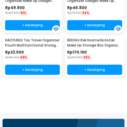
Organizer Make Up Gadget
Organizer Gadget Make Up
Waterproof - SR14
Pouch - SR16
Rp
49.900
Rp
45.800
Rp
83.900
41%
Rp
78.900
42%
+ Keranjang
+ Keranjang
HAOYUNQI Tas Travel Organizer
BEDIGU Rak Kosmetik Kotak
Pouch Multifunctional Storage
Make Up Storage Box Organizer
Bag - XD130
3 Layer - BD3
Rp
23.500
Rp
170.100
Rp
45.900
49%
Rp
251.900
33%
+ Keranjang
+ Keranjang
Beli Sekarang