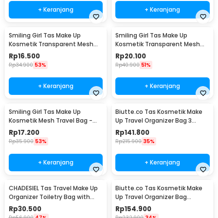
+ Keranjang
+ Keranjang
Smiling Girl Tas Make Up
Smiling Girl Tas Make Up
Kosmetik Transparent Mesh
Kosmetik Transparent Mesh
Briefcase Bag - SMG4
Shell Bag - SMG5
Rp
16.500
Rp
20.100
Rp
34.900
53%
Rp
40.900
51%
+ Keranjang
+ Keranjang
Smiling Girl Tas Make Up
Biutte.co Tas Kosmetik Make
Kosmetik Mesh Travel Bag -
Up Travel Organizer Bag 3
SMG3
Layers 37x26x13cm - F120
Rp
17.200
Rp
141.800
Rp
35.900
53%
Rp
215.900
35%
+ Keranjang
+ Keranjang
CHADESIEL Tas Travel Make Up
Biutte.co Tas Kosmetik Make
Organizer Toiletry Bag with
Up Travel Organizer Bag
Hook - C150
Waterproof - F220
Rp
30.500
Rp
154.900
Rp
56.900
47%
Rp
232.900
34%