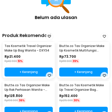
Belum ada ulasan
Produk Rekomendasi
Tas Kosmetik Travel Organizer
Biutte.co Tas Organizer Make
Make Up Bag Wanita - DXY34
Up Kosmetik Multifungsi
25.5x23x9.5cm - F118
Rp
21.400
Rp
73.700
Rp
42.900
51%
Rp
118.900
39%
+ Keranjang
+ Keranjang
Biutte.co Tas Organizer Make
Biutte.co Tas Kosmetik Make
Up Rak Perhiasan Wanita -
Up Travel Organizer Bag
F250
Wanita 36x26x13cm - F150
Rp
128.800
Rp
152.400
Rp
198.900
36%
Rp
215.900
30%
+ Keranjang
+ Keranjang