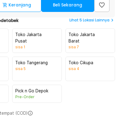
Keranjang
Beli Sekarang
Lihat
5
Lokasi Lainnya
odetabek
Toko Jakarta
Toko Jakarta
Pusat
Barat
sisa
1
sisa
7
Toko Tangerang
Toko Cikupa
sisa
5
sisa
4
Pick n Go Depok
Pre-Order
i tempat (COD)