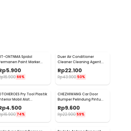
LIT-ONTNMA Spidol
Duer Air Conditioner
Permanen Paint Marker
Cleaner Cleaning Agent
Drawing Painting Oil Base -
Pembersih AC Rumah
Rp
5.900
Rp
22.100
MP-01
500ml - QUY1640
Rp
16.900
Rp
43.900
66%
50%
OTOHEROES Pry Tool Plastik
CHEZHIWANG Car Door
Interior Mobil Alat
Bumper Pelindung Pintu
Pengungkit Set 4 PCS -
Mobil Anti Gores 8 PCS -
Rp
4.500
Rp
9.600
AA16
HT-001
Rp
16.900
Rp
22.900
74%
59%