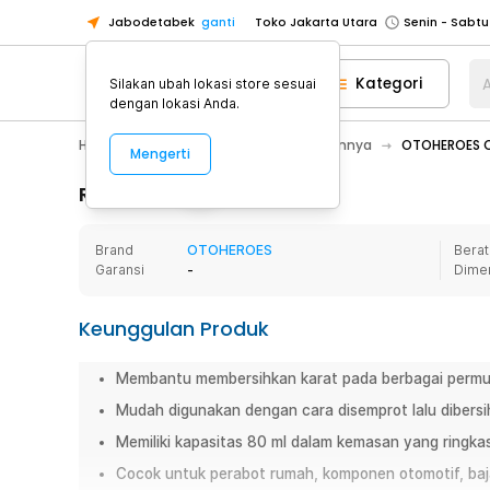
Jabodetabek
ganti
Toko Jakarta Utara
Toko Tangerang
Kategori
A
Silakan ubah lokasi store sesuai
Toko Cikupa
dengan lokasi Anda.
Pick n Go Jakarta Barat
Senin - J
Hobby
Mobil
Aksesoris Mobil Lainnya
OTOHEROES Ca
Mengerti
Pick n Go Bekasi
Senin - Jumat (08
Pick n Go Depok
Senin - Jumat (08
Rincian Produk
Toko Jakarta Pusat
Senin - Sabtu
Brand
OTOHEROES
Berat
Toko Jakarta Barat
Senin - Sabtu
Garansi
-
Dime
Toko Jakarta Utara
Toko Tangerang
Keunggulan Produk
Toko Cikupa
Membantu membersihkan karat pada berbagai permu
Pick n Go Jakarta Barat
Senin - J
Mudah digunakan dengan cara disemprot lalu dibersi
Pick n Go Bekasi
Senin - Jumat (08
Memiliki kapasitas 80 ml dalam kemasan yang ringkas
Pick n Go Depok
Senin - Jumat (08
Cocok untuk perabot rumah, komponen otomotif, baja