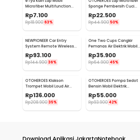
eTya Kain Lap Mobil
OTOHEROES Lap Microfiber
Microfiber Multifunction
Sponge Pembersih Cuci
Cleaning Cloth 30x39cm -
Mobil Motor - TP266
Rp
7.100
Rp
22.500
H-10
Rp
18.900
Rp
44.900
63%
50%
NEWPIONEER Car Entry
One Two Cups Cangkir
System Remote Wireless
Pemanas Air Elektrik Mobil
12V Door Lock Mobil - CK18
Travel Mug 450ml - NJ88
Rp
93.100
Rp
35.900
Rp
144.900
Rp
64.900
36%
45%
OTOHEROES Klakson
OTOHEROES Pompa Sedot
Trompet Mobil Loud Air
Bensin Mobil Elektrik
Horn 150dB 12V - JD4001
Transfer Pump 38mm DC
Rp
136.000
Rp
55.000
12V - CT-14
Rp
208.900
Rp
93.900
35%
42%
Download Aplikasi JakartaNotebook