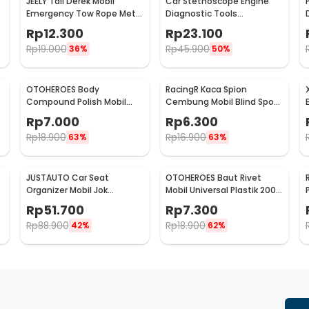
JEELY Tali Derek Mobil
Car Stethoscope Engine
Emergency Tow Rope Metal
Diagnostic Tools
Buckle U-Type 2.7M - JL30
Stetoskop Mesin Mobil -
Rp
12.300
Rp
23.100
W80582
Rp
19.000
Rp
45.900
36%
50%
OTOHEROES Body
RacingR Kaca Spion
Compound Polish Mobil
Cembung Mobil Blind Spot
Penghilang Goresan 15g
Wide Angle 50mm 2 Pcs -
Rp
7.000
Rp
6.300
with Spons - YYC-508
J0027
Rp
18.900
Rp
16.900
63%
63%
JUSTAUTO Car Seat
OTOHEROES Baut Rivet
Organizer Mobil Jok
Mobil Universal Plastik 200
Belakang Gantungan
PCS - PE02
Rp
51.700
Rp
7.300
Barang Tisu - Z-354
Rp
88.900
Rp
18.900
42%
62%