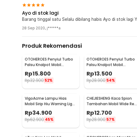
Ayo di stok lagi
Barang tinggal satu Selalu dibilang habis Ayo di stok 
28 Sep 2020
,
j*****a
Produk Rekomendasi
OTOHEROES Penyiul Turbo
OTOHEROES Penyiul Turbo
Palsu Knalpot Mobil
Palsu Knalpot Mobil
Whistler 1000-2400cc L -
Whistler 1000-1800cc M 1.6
Rp
15.800
Rp
13.500
TUR007
2.0 - TUR007
Rp
32.900
Rp
28.900
52%
54%
VigoAcme Lampu Hias
CHEJIESHENG Kaca Spion
Mobil Sirip Hiu Warning Light
Tambahan Mobil Wide Rea
Solar Energy 8 LED - FZWJSD
View Anti Blind Spot - SY-
Rp
34.900
Rp
12.700
080
Rp
62.900
Rp
28.900
45%
57%