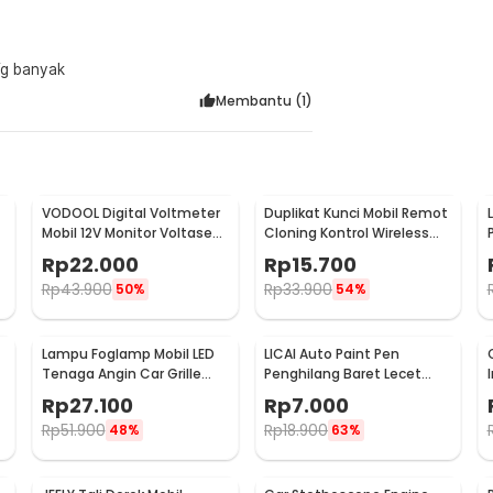
lagi Yg banyak
Membantu (
1
)
VODOOL Digital Voltmeter
Duplikat Kunci Mobil Remot
Mobil 12V Monitor Voltase
Cloning Kontrol Wireless
-
Baterai LED Display - QY836
433.92MHz 1 PCS - WE32
Rp
22.000
Rp
15.700
Rp
43.900
Rp
33.900
50%
54%
Lampu Foglamp Mobil LED
LICAI Auto Paint Pen
r
Tenaga Angin Car Grille
Penghilang Baret Lecet
Light Wind Power 2 PCS -
Mobil Scratch Removal 12ml
Rp
27.100
Rp
7.000
XY044
Rp
51.900
Rp
18.900
48%
63%