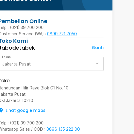
Pembelian Online
Telp : (021) 39 700 200
Customer Service (WA) :
0899 721 7050
Toko Kami
Jabodetabek
Ganti
Lokasi
Jakarta Pusat
Toko
Bendungan Hilir Raya Blok G1 No. 10
Jakarta Pusat
DKI Jakarta
10210
Lihat google maps
Telp
:
(021) 39 700 200
Whatsapp Sales / COD
:
0896 135 222 00