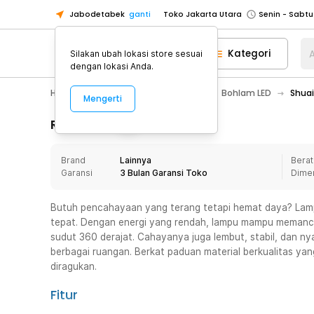
Jabodetabek
ganti
Toko Jakarta Utara
Toko Tangerang
Kategori
A
Silakan ubah lokasi store sesuai
Toko Cikupa
dengan lokasi Anda.
Pick n Go Jakarta Barat
Senin - J
Home Appliance
Lampu Rumah
Bohlam LED
Shuai
Mengerti
Pick n Go Bekasi
Senin - Jumat (08
Pick n Go Depok
Senin - Jumat (08
Rincian Produk
Toko Jakarta Pusat
Senin - Sabtu
Brand
Lainnya
Berat
Toko Jakarta Barat
Senin - Sabtu
Garansi
3 Bulan Garansi Toko
Dime
Toko Jakarta Utara
Toko Tangerang
Butuh pencahayaan yang terang tetapi hemat daya? Lampu
tepat. Dengan energi yang rendah, lampu mampu memanc
Toko Cikupa
sudut 360 derajat. Cahayanya juga lembut, stabil, dan n
Pick n Go Jakarta Barat
Senin - J
berbagai ruangan. Berkat paduan material berkualitas yan
diragukan.
Pick n Go Bekasi
Senin - Jumat (08
Pick n Go Depok
Senin - Jumat (08
Fitur