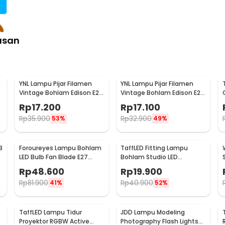
asan
YNL Lampu Pijar Filamen
YNL Lampu Pijar Filamen
Vintage Bohlam Edison E27
Vintage Bohlam Edison E27
40W - ST64
60W - ST64
Rp
17.200
Rp
17.100
Rp
35.900
Rp
32.900
53%
49%
B
Foroureyes Lampu Bohlam
TaffLED Fitting Lampu
LED Bulb Fan Blade E27
Bohlam Studio LED
6500K 60W - KK-2560
Minimalis Cabang 4 E27
Rp
48.600
Rp
19.900
220V - HU-400
Rp
81.900
Rp
40.900
41%
52%
TaffLED Lampu Tidur
JDD Lampu Modeling
r
Proyektor RGBW Active
Photography Flash Lights