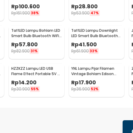
Speaker Bluetooth Remote
LED E27 150W Warm White -
Rp
100.600
Rp
28.800
- BL-XK01
jD01
Rp
161.900
Rp
53.900
38%
47%
TaffLED Lampu Bohlam LED
TaffLED Lampu Downlight
g
Smart Bulb Bluetooth WiFi
LED Smart Bulb Bluetooth
RGBCW E27 220V 9W - A60
Tuya 10W RGBCW - A61
Rp
57.800
Rp
41.500
Rp
82.900
Rp
61.900
31%
33%
HZZKZZ Lampu LED USB
YNL Lampu Pijar Filamen
e
Flame Effect Portable 5V -
Vintage Bohlam Edison
HZ20
220V 40W - T45
Rp
14.200
Rp
17.900
Rp
30.900
Rp
36.900
55%
52%