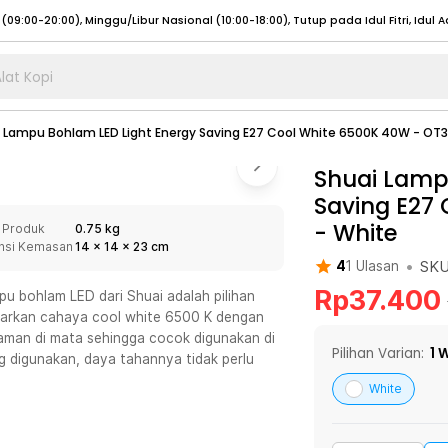
lat Kopi
umat (07:00 - 20:00), Sabtu - Minggu (08:00 - 20:00), Tutup pada Idul Fitri
Sele
 Lampu Bohlam LED Light Energy Saving E27 Cool White 6500K 40W - OT
:00 - 20:00), Sabtu - Minggu/ Libur Nasional (08:00 - 17:00)
Selengkapnya
:00 - 20:00), Sabtu - Minggu/ Libur Nasional (08:00 - 17:00)
Shuai Lamp
Selengkapnya
Saving E27
 (09:00-20:00), Minggu/Libur Nasional (12:00-20:00), Tutup pada Idul Fitri
Sele
-
White
 Produk
0.75 kg
 (09:00-20:00), Minggu/Libur Nasional (12:00-20:00), Tutup pada Idul Fitri
Sele
nsi Kemasan
14
x
14
x
23
cm
•
SK
4
1
Ulasan
Rp
37.400
 bohlam LED dari Shuai adalah pilihan
arkan cahaya cool white 6500 K dengan
yaman di mata sehingga cocok digunakan di
umat (07:00 - 20:00), Sabtu - Minggu (08:00 - 20:00), Tutup pada Idul Fitri
Sele
Pilihan Varian:
1
W
g digunakan, daya tahannya tidak perlu
:00 - 20:00), Sabtu - Minggu/ Libur Nasional (08:00 - 17:00)
Selengkapnya
White
:00 - 20:00), Sabtu - Minggu/ Libur Nasional (08:00 - 17:00)
Selengkapnya