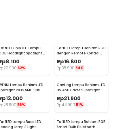
TaffLED Chip LED Lampu
TaffLED Lampu Bohlam RGB
COB Floodlight Spotlight
dengan Remote Kontrol
220V Cool White 6000K
E27 3W - BONDA B2
Rp
8.100
Rp
16.800
50W - COB4060-AC220-
Rp
20.900
Rp
35.900
62%
54%
50
WENNI Lampu Bohlam LED
CanLing Lampu Bohlam LED
Spotlight 2835 SMD 999
UV Anti Bakteri Spotlight
Lumens 180 Degree 9W E27
2835 SMD 220V E27 - D3-
Rp
13.000
Rp
21.900
F3-01
Rp
28.900
Rp
43.900
56%
51%
TaffLED Lampu Baca LED
TaffLED Lampu Bohlam RGB
Reading Lamp 3 Light
Smart Bulb Bluetooth