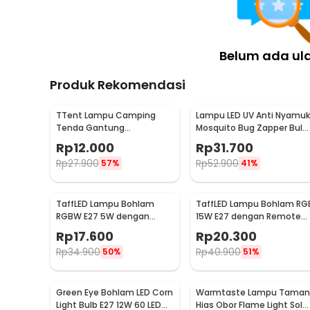
Belum ada ul
Produk Rekomendasi
TTent Lampu Camping
Lampu LED UV Anti Nyamuk
Tenda Gantung
Mosquito Bug Zapper Bulb
Waterproof 3 Modes 6000K
15W E27 Cool White -
Rp
12.000
Rp
31.700
1.5W - 5188
YC1350
Rp
27.900
Rp
52.900
57%
41%
TaffLED Lampu Bohlam
TaffLED Lampu Bohlam RG
RGBW E27 5W dengan
15W E27 dengan Remote
Remote Control - A60
Control - B5
Rp
17.600
Rp
20.300
Rp
34.900
Rp
40.900
50%
51%
Green Eye Bohlam LED Corn
Warmtaste Lampu Taman
Light Bulb E27 12W 60 LED
Hias Obor Flame Light Sola