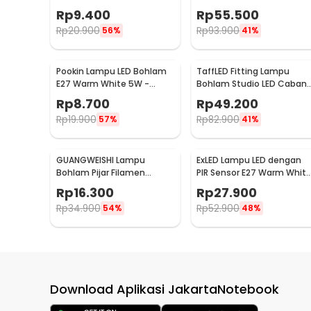
Cool White - E262
IP65 Warm White - YMJ010
Rp
9.400
Rp
55.500
Rp
20.900
Rp
93.900
56%
41%
Pookin Lampu LED Bohlam
TaffLED Fitting Lampu
E27 Warm White 5W -
Bohlam Studio LED Caban
PK605
3 with Switch 220V E27 -
Rp
8.700
Rp
49.200
HU-300
Rp
19.900
Rp
82.900
57%
41%
GUANGWEISHI Lampu
ExLED Lampu LED dengan
Bohlam Pijar Filamen
PIR Sensor E27 Warm Whit
Edison E27 220V 4W - ST64
3500K 12W - Ex01
Rp
16.300
Rp
27.900
Rp
34.900
Rp
52.900
54%
48%
Download Aplikasi JakartaNotebook