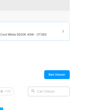
Lengkap dengan kehadiran komponen
udah panas.
 karena telah dibekali dengan fitting
igunakan di Indonesia. Hal ini
engan berbagai perangkat pencahayaan.
7 Cool White 6500K 40W - OT360
:
27 Cool White 6500K - OT360
Beri Ulasan
1
(
0
)
Cari Ulasan