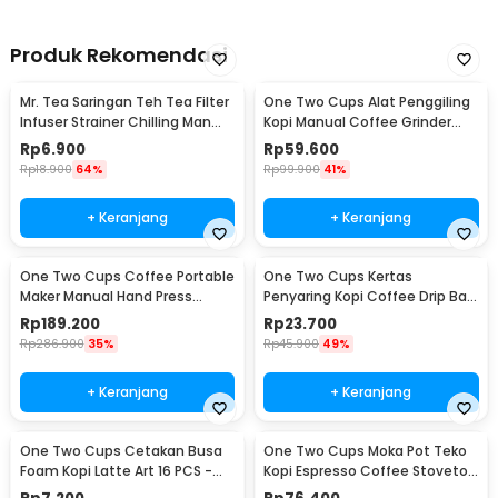
Produk Rekomendasi
Mr. Tea Saringan Teh Tea Filter
One Two Cups Alat Penggiling
Infuser Strainer Chilling Man
Kopi Manual Coffee Grinder
Silicon - MR03
Portable - WFCG9800
Rp
6.900
Rp
59.600
Rp
18.900
64%
Rp
99.900
41%
+ Keranjang
+ Keranjang
One Two Cups Coffee Portable
One Two Cups Kertas
Maker Manual Hand Press
Penyaring Kopi Coffee Drip Bag
Espresso 300ml - T35066
Paper Filter 50PCS - T111
Rp
189.200
Rp
23.700
Rp
286.900
35%
Rp
45.900
49%
+ Keranjang
+ Keranjang
One Two Cups Cetakan Busa
One Two Cups Moka Pot Teko
Foam Kopi Latte Art 16 PCS -
Kopi Espresso Coffee Stovetop
JJYE01
6 Cup 300ml - Z20