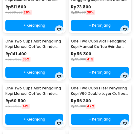
Adjustable - 600N
Coffee Grinder - NM-8300
Rp
511.600
Rp
73.800
Rp
690.900
26%
Rp
118.900
38%
+ Keranjang
+ Keranjang
One Two Cups Alat Penggiling
One Two Cups Alat Penggiling
Kopi Manual Coffee Grinder
Kopi Manual Coffee Grinder
Wood 30g - CW85532
160ml - CF012
Rp
141.400
Rp
56.800
Rp
215.900
35%
Rp
95.900
41%
+ Keranjang
+ Keranjang
One Two Cups Alat Penggiling
One Two Cups Filter Penyaring
Kopi Manual Coffee Grinder
Kopi V60 Double Layer Coffee
Adjustable - RHNHA0176
Filter - FS-40S
Rp
60.500
Rp
56.300
Rp
100.900
41%
Rp
95.900
42%
+ Keranjang
+ Keranjang