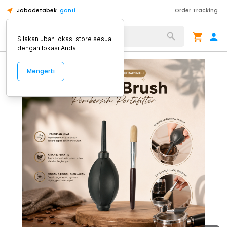
Jabodetabek
ganti
Order Tracking
Alat Kopi
Silakan ubah lokasi store sesuai
dengan lokasi Anda.
Mengerti