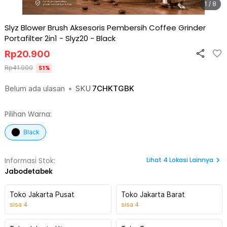
1 / 8
Slyz Blower Brush Aksesoris Pembersih Coffee Grinder
Portafilter 2in1 - Slyz20
-
Black
Rp
20.900
Rp
41.900
51
%
Belum ada ulasan
•
SKU
7CHKTGBK
Pilihan Warna:
Black
Lihat
4
Lokasi Lainnya
Informasi Stok:
Jabodetabek
Toko Jakarta Pusat
Toko Jakarta Barat
sisa
4
sisa
4