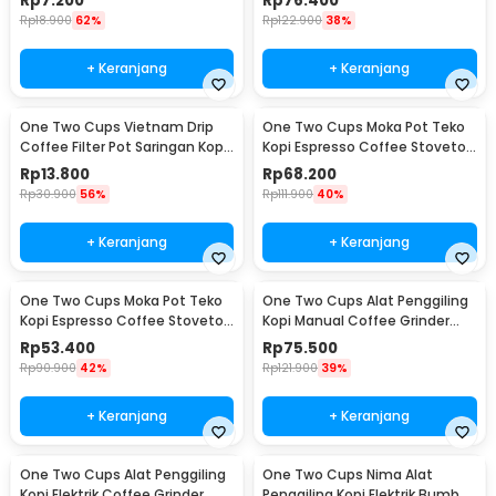
Rp
7.200
Rp
76.400
Rp
18.900
62%
Rp
122.900
38%
+ Keranjang
+ Keranjang
One Two Cups Vietnam Drip
One Two Cups Moka Pot Teko
Coffee Filter Pot Saringan Kopi
Kopi Espresso Coffee Stovetop
180ml 8Q - LC1
4 Cup 200ml - Z20
Rp
13.800
Rp
68.200
Rp
30.900
56%
Rp
111.900
40%
+ Keranjang
+ Keranjang
One Two Cups Moka Pot Teko
One Two Cups Alat Penggiling
Kopi Espresso Coffee Stovetop
Kopi Manual Coffee Grinder
2 Cup 100ml - Z20
Wood - 16290
Rp
53.400
Rp
75.500
Rp
90.900
42%
Rp
121.900
39%
+ Keranjang
+ Keranjang
One Two Cups Alat Penggiling
One Two Cups Nima Alat
Kopi Elektrik Coffee Grinder
Penggiling Kopi Elektrik Bumbu