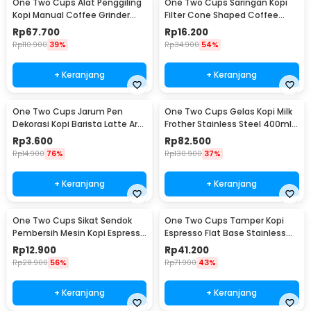
One Two Cups Alat Penggiling
One Two Cups Saringan Kopi
Kopi Manual Coffee Grinder
Filter Cone Shaped Coffee
Adjustable - CF4146
Dripper 1 PCS - K741
Rp
67.700
Rp
16.200
Rp
110.900
39%
Rp
34.900
54%
+ Keranjang
+ Keranjang
One Two Cups Jarum Pen
One Two Cups Gelas Kopi Milk
Dekorasi Kopi Barista Latte Art
Frother Stainless Steel 400ml -
Needle 13cm - F3F27
WZ0011
Rp
3.600
Rp
82.500
Rp
14.900
76%
Rp
130.900
37%
+ Keranjang
+ Keranjang
One Two Cups Sikat Sendok
One Two Cups Tamper Kopi
Pembersih Mesin Kopi Espresso
Espresso Flat Base Stainless
2in1 - 8809
Steel 51mm - SS51
Rp
12.900
Rp
41.200
Rp
28.900
56%
Rp
71.900
43%
+ Keranjang
+ Keranjang