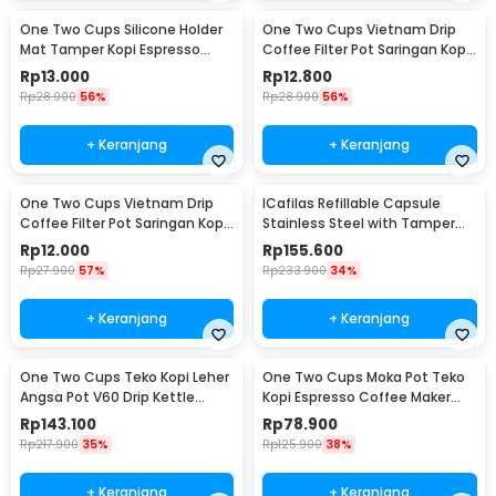
One Two Cups Silicone Holder
One Two Cups Vietnam Drip
Mat Tamper Kopi Espresso
Coffee Filter Pot Saringan Kopi
Barista - 0310
124ml 7Q - LC1
Rp
13.000
Rp
12.800
Rp
28.900
56%
Rp
28.900
56%
+ Keranjang
+ Keranjang
One Two Cups Vietnam Drip
ICafilas Refillable Capsule
Coffee Filter Pot Saringan Kopi
Stainless Steel with Tamper
114ml 6Q - LC1
for Nespresso - F456
Rp
12.000
Rp
155.600
Rp
27.900
57%
Rp
233.900
34%
+ Keranjang
+ Keranjang
One Two Cups Teko Kopi Leher
One Two Cups Moka Pot Teko
Angsa Pot V60 Drip Kettle
Kopi Espresso Coffee Maker
960ml - RF-15
Stovetop 6 Cup 300ml - Z21
Rp
143.100
Rp
78.900
Rp
217.900
35%
Rp
125.900
38%
+ Keranjang
+ Keranjang