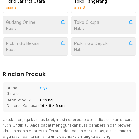
Toko Jakarta Utara
Toko Tangerang
sisa
2
sisa
8
Gudang Online
Toko Cikupa
Habis
Habis
Pick n Go Bekasi
Pick n Go Depok
Habis
Habis
Rincian Produk
Brand
Slyz
Garansi
-
Berat Produk
0.12 kg
Dimensi Kemasan
16
x
6
x
6
cm
Untuk menjaga kualitas kopi, mesin espresso perlu dibersihkan secara
rutin. Untuk itu, Anda dapat menggunakan kuas pembersih dan blower
khusus mesin espresso. Terbuat dari bahan berkualitas, alat ini mudah
digunakan dan tahan lama untuk pemakaian jangka panjang.