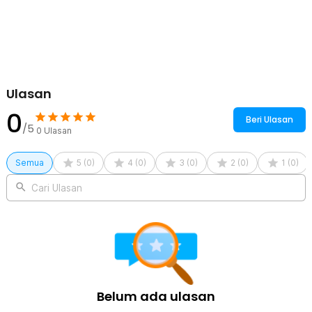
Kelengkapan Produk
Rincian yang Anda dapatkan untuk pembelian produk ini:
1 x Kuas Pembersih
1 x Blower
Ulasan
0
Beri Ulasan
/5
0
Ulasan
Semua
5
(
0
)
4
(
0
)
3
(
0
)
2
(
0
)
1
(
0
)
Cari Ulasan
Belum ada ulasan