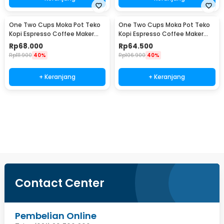
One Two Cups Moka Pot Teko
One Two Cups Moka Pot Teko
Kopi Espresso Coffee Maker
Kopi Espresso Coffee Maker
Stovetop 4 Cup 200ml - Z21
Stovetop 2 Cup 100ml - Z21
Rp
68.000
Rp
64.500
Rp
111.900
40%
Rp
106.900
40%
+ Keranjang
+ Keranjang
Beli Sekarang
Contact Center
Pembelian Online