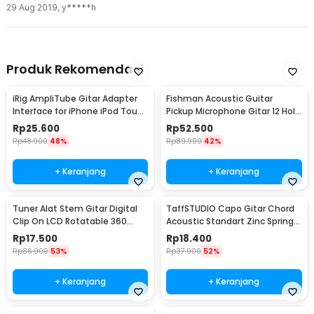
29 Aug 2019
,
y*****h
Produk Rekomendasi
iRig AmpliTube Gitar Adapter
Fishman Acoustic Guitar
Interface for iPhone iPod Touch
Pickup Microphone Gitar 12 Hole
iPad - IRIG-0003
6.35mm 2.8M - P-012
Rp
25.600
Rp
52.500
Rp
48.900
48%
Rp
89.900
42%
+ Keranjang
+ Keranjang
Tuner Alat Stem Gitar Digital
TaffSTUDIO Capo Gitar Chord
Clip On LCD Rotatable 360
Acoustic Standart Zinc Spring
Degree - JT-01
Anti Karat - M556
Rp
17.500
Rp
18.400
Rp
36.900
53%
Rp
37.900
52%
+ Keranjang
+ Keranjang