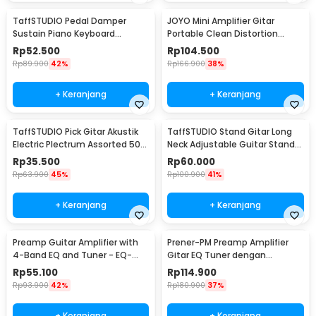
TaffSTUDIO Pedal Damper
JOYO Mini Amplifier Gitar
Sustain Piano Keyboard
Portable Clean Distortion
Universal Jack 6.35 mm - WTB-
Headphone Amp 2W - JA-01
Rp
52.500
Rp
104.500
005
Rp
89.900
42%
Rp
166.900
38%
+ Keranjang
+ Keranjang
TaffSTUDIO Pick Gitar Akustik
TaffSTUDIO Stand Gitar Long
Electric Plectrum Assorted 50
Neck Adjustable Guitar Stand
PCS - A011A
Steel - HK00433
Rp
35.500
Rp
60.000
Rp
63.900
45%
Rp
100.900
41%
+ Keranjang
+ Keranjang
Preamp Guitar Amplifier with
Prener-PM Preamp Amplifier
4-Band EQ and Tuner - EQ-
Gitar EQ Tuner dengan
7545R
Microphone - LC-5
Rp
55.100
Rp
114.900
Rp
93.900
42%
Rp
180.900
37%
+ Keranjang
+ Keranjang