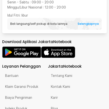
Senin - Sabtu
:
09:00
-
20:00
Minggu/Libur Nasional
:
12:00
-
20:00
Idul Fitri
: libur
Selengkapnya
Beli langsung/self pickup di kota lainnya
Download Aplikasi JakartaNotebook
Layanan Pelanggan
JakartaNotebook
Bantuan
Tentang Kami
Klaim Garansi Produk
Kontak Kami
Biaya Pengiriman
Karir
Indeks Produk
Blog