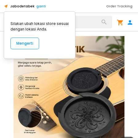
Jabodetabek
ganti
Order Tracking
Alat Kopi
Silakan ubah lokasi store sesuai
dengan lokasi Anda.
Mengerti