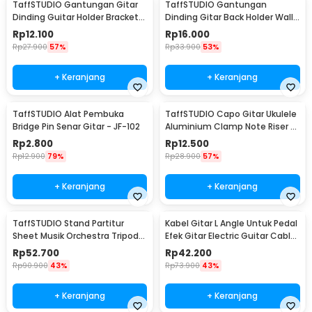
TaffSTUDIO Gantungan Gitar
TaffSTUDIO Gantungan
Dinding Guitar Holder Bracket
Dinding Gitar Back Holder Wall
Wall Mount - XG-01
Mount - XG-10
Rp
12.100
Rp
16.000
Rp
27.900
57%
Rp
33.900
53%
+ Keranjang
+ Keranjang
TaffSTUDIO Alat Pembuka
TaffSTUDIO Capo Gitar Ukulele
Bridge Pin Senar Gitar - JF-102
Aluminium Clamp Note Riser -
M556
Rp
2.800
Rp
12.500
Rp
12.900
79%
Rp
28.900
57%
+ Keranjang
+ Keranjang
TaffSTUDIO Stand Partitur
Kabel Gitar L Angle Untuk Pedal
Sheet Musik Orchestra Tripod
Efek Gitar Electric Guitar Cable
Foldable 1.2m - F-01HC
6 PCS - XGQ-X-6
Rp
52.700
Rp
42.200
Rp
90.900
43%
Rp
73.900
43%
+ Keranjang
+ Keranjang