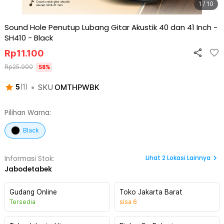
1 / 10
Sound Hole Penutup Lubang Gitar Akustik 40 dan 41 Inch -
SH410
-
Black
Rp
11.100
Rp
25.900
58
%
•
SKU
OMTHPWBK
5
(
1
)
Pilihan Warna:
Black
Lihat
2
Lokasi Lainnya
Informasi Stok:
Jabodetabek
Gudang Online
Toko Jakarta Barat
Tersedia
sisa
6