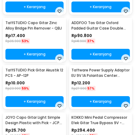
+ Keranjang
+ Keranjang
TaffSTUDIO Capo Gitar Zinc
ADDFOO Tas Gitar Oxford
Alloy Bridge Pin Remover - QBJ
Padded Guitar Case Double
Strap Waterproof - ZH06501
Rp
17.400
Rp
90.800
Rp
36.900
53%
Rp
141.900
37%
+ Keranjang
+ Keranjang
TaffSTUDIO Pick Gitar Akustik 12
Taffware Power Supply Adaptor
PCS - AP-12P
EU 9V 1A Polaritas Center
Positif - YErY-0910
Rp
10.000
Rp
12.200
Rp
23.900
59%
Rp
27.900
57%
+ Keranjang
+ Keranjang
JOYO Capo Gitar Light Simple
KOKKO Mini Pedal Compressor
Design Plastic with Pick - JCP-
Efek Gitar True Bypass 9V -
01
FCP-2
Rp
25.700
Rp
294.400