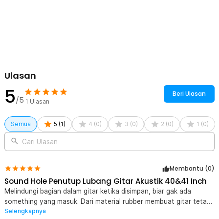
Rincian yang Anda dapatkan untuk pembelian produk ini:
1 x Sound Hole Penutup Lubang Gitar Akustik 40 dan 41 Inch -
SH410
Ulasan
5
Beri Ulasan
/5
1
Ulasan
Semua
5
(
1
)
4
(
0
)
3
(
0
)
2
(
0
)
1
(
0
)
Cari Ulasan
Membantu (
0
)
Sound Hole Penutup Lubang Gitar Akustik 40&41 Inch
Melindungi bagian dalam gitar ketika disimpan, biar gak ada
something yang masuk. Dari material rubber membuat gitar tetap
Selengkapnya
aman dan terbebas dari lecet saat ditutup lubang suaranya.