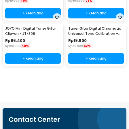
Rp
49.900
49%
Rp
403.900
28%
+ Keranjang
+ Keranjang
JOYO Mini Digital Tuner Gitar
Tuner Gitar Digital Chromatic
Clip-on - JT-306
Universal Tone Calibration -
AT-01A
Rp
66.400
Rp
19.500
Rp
108.900
40%
Rp
39.900
52%
+ Keranjang
+ Keranjang
Beli Sekarang
Contact Center