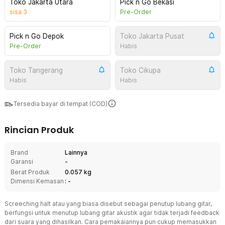
Toko Jakarta Utara
Pick n Go Bekasi
sisa
3
Pre-Order
Pick n Go Depok
Toko Jakarta Pusat
Pre-Order
Habis
Toko Tangerang
Toko Cikupa
Habis
Habis
Tersedia bayar di tempat (COD)
Rincian Produk
Brand
Lainnya
Garansi
-
Berat Produk
0.057 kg
Dimensi Kemasan
: -
Screeching halt atau yang biasa disebut sebagai penutup lubang gitar,
berfungsi untuk menutup lubang gitar akustik agar tidak terjadi feedback
dari suara yang dihasilkan. Cara pemakaiannya pun cukup memasukkan