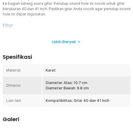
ke bagian lubang suara gitar. Penutup sound hole ini cocok untuk gitar
berukuran 40 dan 41 Inch. Pastikan gitar Anda cocok agar penutup sound
hole ini dapat digunakan.
Fitur
Meningkatkan Suara
Lebih Banyak
Selain bermanfaat untuk tidak menimbulkan suara feedback,
aksesoris gitar satu ini juga mampu meningkatkan suara pada gitar
akustik. Dengan hanya menutup sound hole gitar, Anda bisa
Spesifikasi
mendapatkan suara gitar akustik yang lebih apik.
Bahan Karet
Material
Karet
Material dari screeching halt ini terbuat dari karet berkualitas
sehingga dapat muat pada sound hole gitar dengan kencang tanpa
terjatuh. Material karet juga awet dan dapat digunakan untuk jangka
Diameter Atas: 10.7 cm
Dimensi
panjang.
Diameter Bawah: 9.8 cm
40 dan 41 Inch Gitar Akustik
Lain-lain
Kompatibilitas: Gitar 40 dan 41 Inch
Screeching halt atau penutup sound hole ini cocok untuk gitar
akustik yang memiliki ukuran 40 dan 41 Inch. Pastikan gitar Anda
cocok dengan spesifikasi ini agar penutup sound hole dapat
Galeri
digunakan dengan maksimal.
Kelengkapan Produk