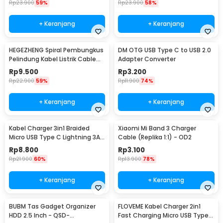
Rp
23.900
59%
Rp
23.900
58%
+ Keranjang
+ Keranjang
HEGEZHENG Spiral Pembungkus
DM OTG USB Type C to USB 2.0
Pelindung Kabel Listrik Cable
Adapter Converter
Organizer 14mmx4.5M - HPS-
Rp
9.500
Rp
3.200
60
Rp
22.900
59%
Rp
11.900
74%
+ Keranjang
+ Keranjang
Kabel Charger 3in1 Braided
Xiaomi Mi Band 3 Charger
Micro USB Type C Lightning 3A
Cable (Replika 1:1) - OD2
1.2M - US186
Rp
8.800
Rp
3.100
Rp
21.900
60%
Rp
13.900
78%
+ Keranjang
+ Keranjang
BUBM Tas Gadget Organizer
FLOVEME Kabel Charger 2in1
HDD 2.5 Inch - QSD-
Fast Charging Micro USB Type