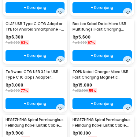
+ Keranjang
+ Keranjang
OLAF USB Type C OTG Adaptor
Bastec Kabel Data Micro USB
TPE for Android Smartphone -
Multifungsi Fast Charging
PJ1658-01
Braided 100cm - BN100
Rp
6.300
Rp
5.600
Rp
16.900
63%
Rp
16.900
67%
+ Keranjang
+ Keranjang
Taffware OTG USB 3.1 to USB
TOPK Kabel Charger Micro USB
Type C 10 Gbps Adapter
Fast Charging Magnetic
Converter - A2
Braided 5V 2.4A 1M - CS1711
Rp
3.000
Rp
15.000
Rp
12.900
77%
Rp
32.900
55%
+ Keranjang
+ Keranjang
HEGEZHENG Spiral Pembungkus
HEGEZHENG Spiral Pembungkus
Pelindung Kabel Listrik Cable
Pelindung Kabel Listrik Cable
Organizer 6mmx14M - HPS-60
Organizer 10mmx8M - HPS-60
Rp
9.900
Rp
10.100