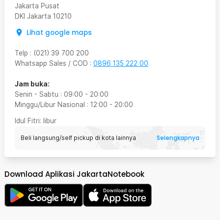
Jakarta Pusat
DKI Jakarta
10210
Lihat google maps
Telp
:
(021) 39 700 200
Whatsapp Sales / COD
:
0896 135 222 00
Jam buka:
Senin - Sabtu
:
09:00
-
20:00
Minggu/Libur Nasional
:
12:00
-
20:00
Idul Fitri
: libur
Selengkapnya
Beli langsung/self pickup di kota lainnya
Download Aplikasi JakartaNotebook