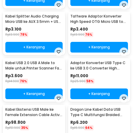
+ Keranjang
+ Keranjang
Kabel Splitter Audio Charging
Taffware Adaptor Konverter
Micro USB ke AUX 3.5mm + USB
High Speed OTG Micro USB to
Male 50cm - V835
USB Type C 3.1 - US189
Rp
3.100
Rp
3.400
Rp
13.900
78%
Rp
13.900
76%
+ Keranjang
+ Keranjang
Kabel USB 2.0 USB A Male to
Adaptor Konverter USB Type C
Male untuk Printer Scanner Fax
ke USB 3.0 Converter High
TPE 1M
Speed 5Gbps - AG975
Rp
3.600
Rp
11.000
Rp
14.900
76%
Rp
25.900
58%
+ Keranjang
+ Keranjang
Kabel Ekstensi USB Male ke
Dragon Line Kabel Data USB
Female Extension Cable Active
Type C Multifungsi Braided
Repeater 18.4M - C380
480Mbps 30cm - AV140
Rp
98.800
Rp
6.200
Rp
151.900
35%
Rp
16.900
64%