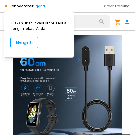
Jabodetabek
ganti
Order Tracking
Alat Kopi
Silakan ubah lokasi store sesuai
dengan lokasi Anda.
Mengerti