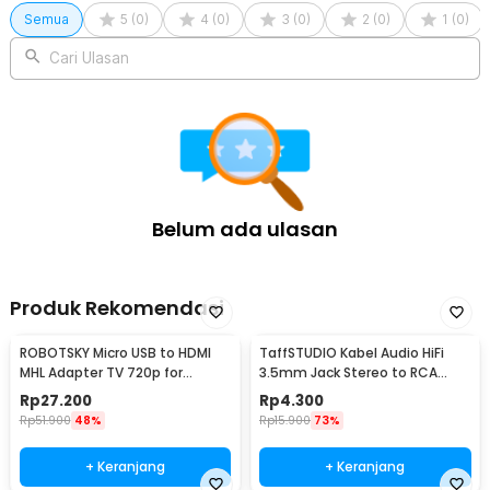
Semua
5
(
0
)
4
(
0
)
3
(
0
)
2
(
0
)
1
(
0
)
Cari Ulasan
Belum ada ulasan
Produk Rekomendasi
ROBOTSKY Micro USB to HDMI
TaffSTUDIO Kabel Audio HiFi
MHL Adapter TV 720p for
3.5mm Jack Stereo to RCA
Smartphone - S2
Male AUX TPE A 1M - S-PC-521
Rp
27.200
Rp
4.300
Rp
51.900
48%
Rp
15.900
73%
+ Keranjang
+ Keranjang