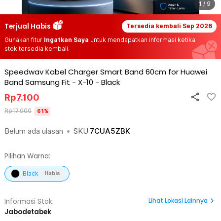
1 / 9
Terjual Habis
Tersedia kembali
Sep 2026
Gunakan fitur
Ingatkan Saya
untuk mendapatkan informasi ketika
stok tersedia kembali.
Speedwav Kabel Charger Smart Band 60cm for Huawei
Band Samsung Fit - X-10
-
Black
Rp
7.100
Rp
17.900
61
%
Belum ada ulasan
•
SKU
7CUA5ZBK
Pilihan Warna:
Black
Habis
Lihat
Lokasi Lainnya
Informasi Stok:
Jabodetabek