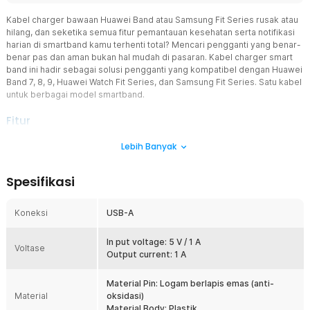
Kabel charger bawaan Huawei Band atau Samsung Fit Series rusak atau
hilang, dan seketika semua fitur pemantauan kesehatan serta notifikasi
harian di smartband kamu terhenti total? Mencari pengganti yang benar-
benar pas dan aman bukan hal mudah di pasaran. Kabel charger smart
band ini hadir sebagai solusi pengganti yang kompatibel dengan Huawei
Band 7, 8, 9, Huawei Watch Fit Series, dan Samsung Fit Series. Satu kabel
untuk berbagai model smartband.
Fitur
Koneksi Magnetik 2 Pin
Lebih Banyak
Mengisi daya smartband kini jadi jauh lebih praktis tanpa perlu
repot mencolokkan kabel kecil yang sulit diposisikan. Desain
Spesifikasi
magnetic 2 pin memungkinkan konektor langsung menempel
otomatis ke bagian charging smartwatch dengan posisi yang
presisi. Hal ini tidak hanya mempermudah penggunaan, tetapi juga
Koneksi
USB-A
mengurangi risiko kerusakan port akibat pemasangan paksa.
Koneksi yang stabil memastikan proses pengisian pada kabel
In put voltage: 5 V / 1 A
charger magnetic smartwatch tetap optimal setiap saat.
Voltase
Output current: 1 A
Pengisian Cepat 2.5 Jam
Dengan output arus 1 A, kabel charger magnetic ini mampu mengisi
Material Pin: Logam berlapis emas (anti-
smartband dari kondisi kosong hingga penuh hanya dalam sekitar
Material
oksidasi)
2.5 jam. Isi daya singkat sebelum berangkat kerja atau saat sarapan
Material Body: Plastik