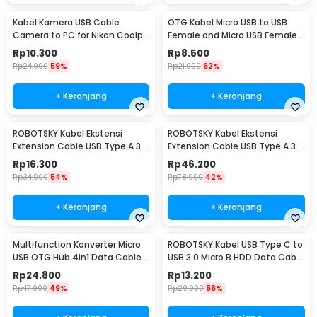
Kabel Kamera USB Cable
OTG Kabel Micro USB to USB
Camera to PC for Nikon Coolpix
Female and Micro USB Female
1.5 M - UC-E6
18cm - A-UOY-02
Rp
10.300
Rp
8.500
Rp
24.900
59%
Rp
21.900
62%
+ Keranjang
+ Keranjang
ROBOTSKY Kabel Ekstensi
ROBOTSKY Kabel Ekstensi
Extension Cable USB Type A 3.0
Extension Cable USB Type A 3.0
Male ke Female 1.5M - A27
Male ke Female 5M - A27
Rp
16.300
Rp
46.200
Rp
34.900
54%
Rp
78.900
42%
+ Keranjang
+ Keranjang
Multifunction Konverter Micro
ROBOTSKY Kabel USB Type C to
USB OTG Hub 4in1 Data Cable
USB 3.0 Micro B HDD Data Cable
& Charge 3 Port - M3H4
1M - SGC10
Rp
24.800
Rp
13.200
Rp
47.900
49%
Rp
29.900
56%