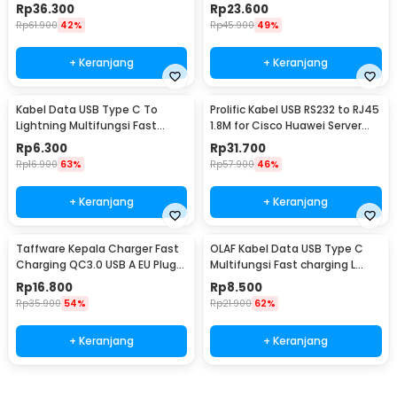
MYB(ORIGINAL)
C 14W 1.2M - B00626
Rp
36.300
Rp
23.600
Rp
61.900
42%
Rp
45.900
49%
+ Keranjang
+ Keranjang
Kabel Data USB Type C To
Prolific Kabel USB RS232 to RJ45
Lightning Multifungsi Fast
1.8M for Cisco Huawei Server
Charging 5V 2A 1M - 1636
Router - PL2303RA
Rp
6.300
Rp
31.700
Rp
16.900
63%
Rp
57.900
46%
+ Keranjang
+ Keranjang
Taffware Kepala Charger Fast
OLAF Kabel Data USB Type C
Charging QC3.0 USB A EU Plug
Multifungsi Fast charging L
3A 18W - TE-007
Shape 5A 1M - OL01
Rp
16.800
Rp
8.500
Rp
35.900
54%
Rp
21.900
62%
+ Keranjang
+ Keranjang