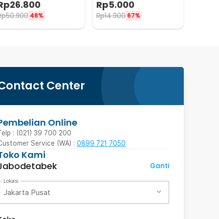
Rp
26.800
Rp
5.000
B39
Rp
50.900
Rp
14.900
48%
67%
Contact Center
Pembelian Online
Telp : (021) 39 700 200
Customer Service (WA) :
0899 721 7050
Toko Kami
Jabodetabek
Ganti
Lokasi
Jakarta Pusat