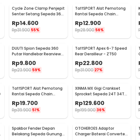
Cycle Zone Clamp Penjepit
TaffSPORT Alat Pemotong
Senter Setang Sepeda 360
Rantai Sepeda Chain
Derajat - ZH1035
Breaker - JLQ-01
Rp
14.600
Rp
12.900
Rp
31.900
Rp
28.900
55%
56%
DUUTI Spion Sepeda 360
TaffSPORT Apex 6-7 Speed
Putar Handlebar Rearview
Rear Derailleur - ZT50
Mirror Universal 1 PCS -
Rp
9.800
Rp
22.800
LY4437
Rp
23.900
Rp
31.000
59%
27%
TaffSPORT Alat Pemotong
XINMA MX Gigi Crankset
0
Rantai Sepeda Chain
Sprocket Sepeda 24T 34T
Breaker Cutter - TD8591
42T 7/8/9 Speed - TL-82-L
Rp
19.700
Rp
129.600
Rp
39.900
Rp
199.900
51%
36%
Spakbor Fender Depan
OTOHEROES Adaptor
e
Belakang Sepeda Gunung
Charger Baterai Converter
MTB - HF0034300
Aki Motor Skuter 48V 20Ah -