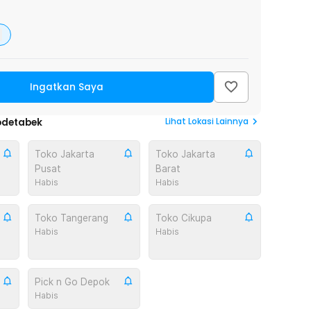
Ingatkan Saya
Lihat
Lokasi Lainnya
odetabek
Toko Jakarta
Toko Jakarta
Pusat
Barat
Habis
Habis
Toko Tangerang
Toko Cikupa
Habis
Habis
Pick n Go Depok
Habis