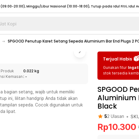
lat Kopi
umat (07:00 - 20:00), Sabtu - Minggu (08:00 - 20:00), Tutup pada Idul Fitri
Sele
SPGOOD Penutup Karet Setang Sepeda Aluminium Bar End Plugs 2 P
:00 - 20:00), Sabtu - Minggu/ Libur Nasional (08:00 - 17:00)
Selengkapnya
:00 - 20:00), Sabtu - Minggu/ Libur Nasional (08:00 - 17:00)
Selengkapnya
Terjual Habis
 (09:00-20:00), Minggu/Libur Nasional (12:00-20:00), Tutup pada Idul Fitri
Sele
Gunakan fitur
Ingat
 Produk
0.022 kg
 (09:00-20:00), Minggu/Libur Nasional (12:00-20:00), Tutup pada Idul Fitri
Sele
stok tersedia kemba
nsi Kemasan
: -
SPGOOD Pen
 bagian setang, wajib untuk memiliki
Aluminium 
 ini, lilitan handgrip Anda tidak akan
Black
n tampilan sepeda. Cocok digunakan untuk
umat (07:00 - 20:00), Sabtu - Minggu (08:00 - 20:00), Tutup pada Idul Fitri
Sele
da lipat.
•
SK
5
2
Ulasan
:00 - 20:00), Sabtu - Minggu/ Libur Nasional (08:00 - 17:00)
Selengkapnya
Rp
10.300
:00 - 20:00), Sabtu - Minggu/ Libur Nasional (08:00 - 17:00)
Selengkapnya