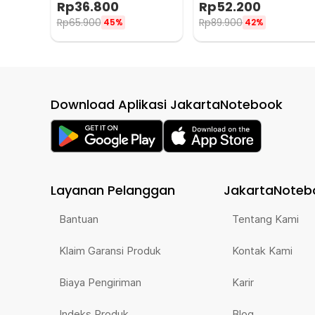
Rp
36.800
Rp
52.200
1034
ZF15
Rp
65.900
Rp
89.900
45%
42%
Download Aplikasi JakartaNotebook
Layanan Pelanggan
JakartaNoteb
Bantuan
Tentang Kami
Klaim Garansi Produk
Kontak Kami
Biaya Pengiriman
Karir
Indeks Produk
Blog