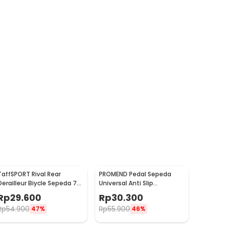
TaffSPORT Rival Rear
PROMEND Pedal Sepeda
Derailleur Biycle Sepeda 7
Universal Anti Slip
Speed - RD-TX35
Aluminium Alloy - JT410
Rp
29.600
Rp
30.300
Rp
54.900
Rp
55.900
47%
46%