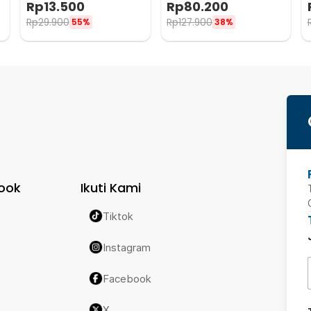
Rp
13.500
Rp
80.200
YF2021-12
Rp
29.900
Rp
127.900
55%
38%
ook
Ikuti Kami
Tiktok
Instagram
Facebook
X