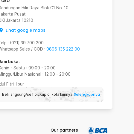
Toko
Bendungan Hilir Raya Blok G1 No. 10
Jakarta Pusat
DKI Jakarta
10210
Lihat google maps
Telp
:
(021) 39 700 200
Whatsapp Sales / COD
:
0896 135 222 00
Jam buka:
Senin - Sabtu
:
09:00
-
20:00
Minggu/Libur Nasional
:
12:00
-
20:00
Idul Fitri
: libur
Selengkapnya
Beli langsung/self pickup di kota lainnya
Our partners