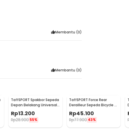
Membantu (
0
)
Membantu (
0
)
a
TaffSPORT Spakbor Sepeda
TaffSPORT Force Rear
Depan Belakang Universal
Derailleur Sepeda Bicycle 9
Clamp Dua Warna - BQ541
Speed 28-34T - RD-M390
Rp
13.200
Rp
45.100
Rp
28.900
Rp
77.900
55%
43%