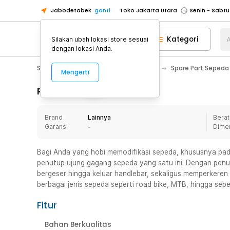
Jabodetabek
ganti
Toko Jakarta Utara
Toko Tangerang
Kategori
A
Silakan ubah lokasi store sesuai
Toko Cikupa
dengan lokasi Anda.
Pick n Go Jakarta Barat
Senin - J
Sport & Outdoor
Olahraga Sepeda
Spare Part Sepeda
Mengerti
Pick n Go Bekasi
Senin - Jumat (08
Pick n Go Depok
Senin - Jumat (08
Rincian Produk
Toko Jakarta Pusat
Senin - Sabtu
Brand
Lainnya
Berat
Toko Jakarta Barat
Senin - Sabtu
Garansi
-
Dime
Toko Jakarta Utara
Toko Tangerang
Bagi Anda yang hobi memodifikasi sepeda, khususnya pada
penutup ujung gagang sepeda yang satu ini. Dengan penutup
Toko Cikupa
bergeser hingga keluar handlebar, sekaligus memperkere
Pick n Go Jakarta Barat
Senin - J
berbagai jenis sepeda seperti road bike, MTB, hingga sepe
Pick n Go Bekasi
Senin - Jumat (08
Fitur
Pick n Go Depok
Senin - Jumat (08
Bahan Berkualitas