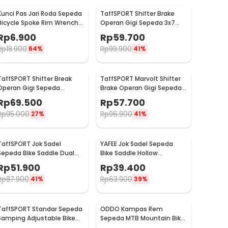
Kunci Pas Jari Roda Sepeda
TaffSPORT Shifter Brake
Bicycle Spoke Rim Wrench 8
Operan Gigi Sepeda 3x7
Way - W805
Speed 2 PCS
Rp
6.900
Rp
59.700
Rp
18.900
Rp
99.900
64%
41%
TaffSPORT Shifter Break
TaffSPORT Marvolt Shifter
Operan Gigi Sepeda
Brake Operan Gigi Sepeda
Universal 3x9 Speed 2 PCS -
3x7 Speed 2 PCS - EF500-7
Rp
69.500
Rp
57.700
SL-M370
Rp
95.000
Rp
96.900
27%
41%
TaffSPORT Jok Sadel
YAFEE Jok Sadel Sepeda
Sepeda Bike Saddle Dual
Bike Saddle Hollow
Shock Absorber Breathable
Ergonomic Breathable -
Rp
51.900
Rp
39.400
- ZF25
FX12
Rp
87.900
Rp
63.900
41%
39%
TaffSPORT Standar Sepeda
ODDO Kampas Rem
Samping Adjustable Bike
Sepeda MTB Mountain Bike
Kickstand 34-39cm - Z50
Brake Block 70mm 2 PCS -