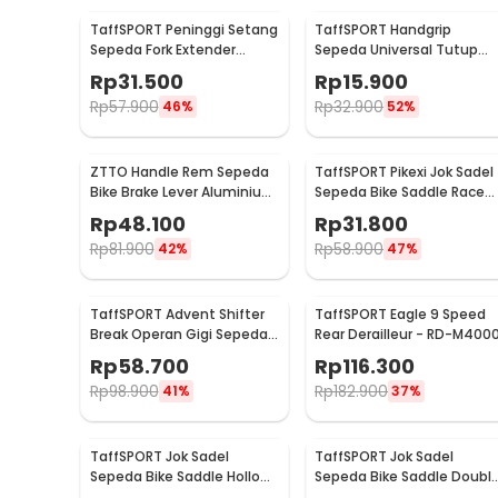
TaffSPORT Peninggi Setang
TaffSPORT Handgrip
Sepeda Fork Extender
Sepeda Universal Tutup
Aluminium Alloy 121mm -
Setang Anti Slip Handlebar
Rp
31.500
Rp
15.900
SD53
- CL8455
Rp
57.900
Rp
32.900
46%
52%
ZTTO Handle Rem Sepeda
TaffSPORT Pikexi Jok Sadel
Bike Brake Lever Aluminium
Sepeda Bike Saddle Race
1 Pair - CBL-09
Ergonomic Anti Air - FX20
Rp
48.100
Rp
31.800
Rp
81.900
Rp
58.900
42%
47%
TaffSPORT Advent Shifter
TaffSPORT Eagle 9 Speed
Break Operan Gigi Sepeda
Rear Derailleur - RD-M400
3x8 Speed 2 PCS - SL-M310
Rp
58.700
Rp
116.300
Rp
98.900
Rp
182.900
41%
37%
TaffSPORT Jok Sadel
TaffSPORT Jok Sadel
Sepeda Bike Saddle Hollow
Sepeda Bike Saddle Doubl
Ergonomic Breathable - YF-
Spring Shock Absorber -