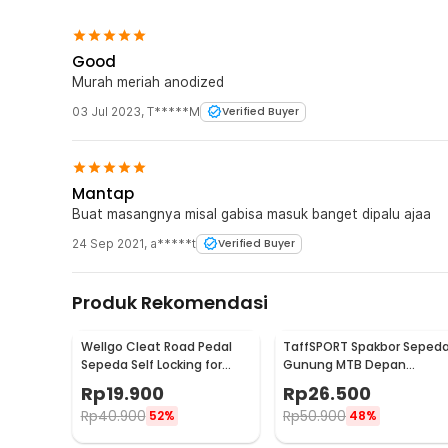
Good
Murah meriah anodized
03 Jul 2023
,
T*****M
Verified Buyer
Mantap
Buat masangnya misal gabisa masuk banget dipalu ajaa
24 Sep 2021
,
a*****t
Verified Buyer
Produk Rekomendasi
Wellgo Cleat Road Pedal
TaffSPORT Spakbor Seped
Sepeda Self Locking for
Gunung MTB Depan
Shimano SM-SH11 SPD-L
Belakang Anti Cipratan -
Rp
19.900
Rp
26.500
Y901
Rp
40.900
Rp
50.900
52%
48%